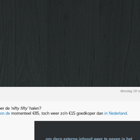
dinsdag 18 
per de
'nifty fifty'
halen?
on.de
momenteel €85, toch weer zo'n €15 goedkoper dan
in Nederland
.
om deze externe inhoud weer te geven is het