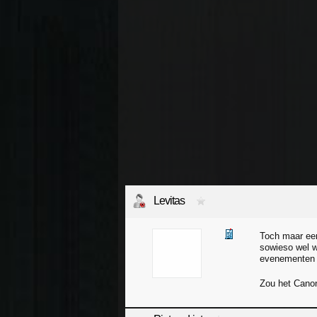
Levitas
Toch maar een
sowieso wel wa
evenementen
Zou het Canon