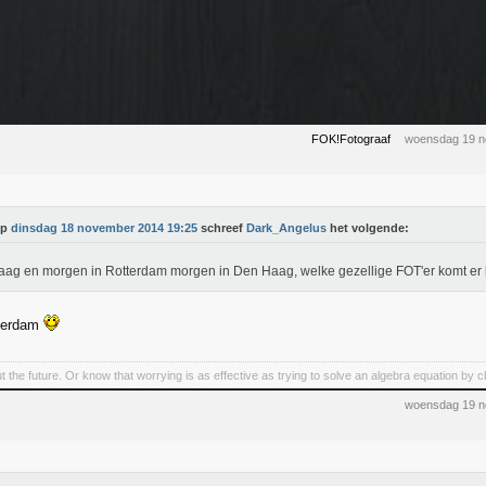
FOK!Fotograaf
woensdag 19 n
Op
dinsdag 18 november 2014 19:25
schreef
Dark_Angelus
het volgende:
ag en morgen in Rotterdam morgen in Den Haag, welke gezellige FOT'er komt er 
terdam
t the future. Or know that worrying is as effective as trying to solve an algebra equation by
woensdag 19 n