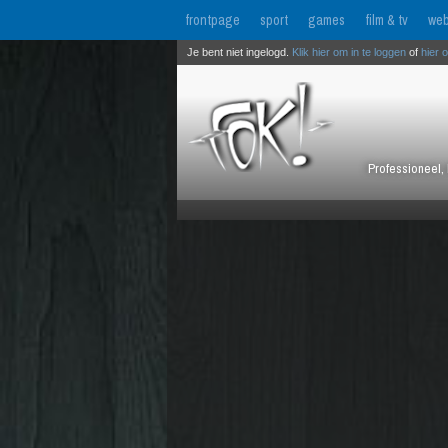
frontpage
sport
games
film & tv
web
Je bent niet ingelogd.
Klik hier om in te loggen
of
hier 
Professioneel, 