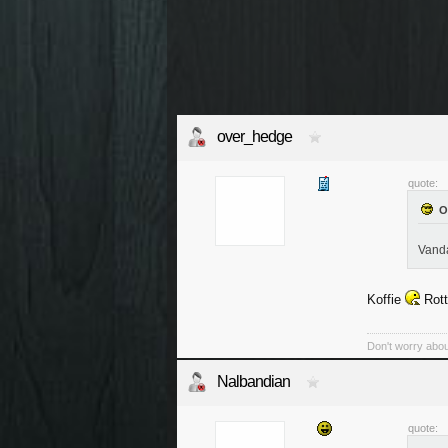
over_hedge
quote:
Vanda
Koffie
Rot
Don't worry abou
Nalbandian
quote: