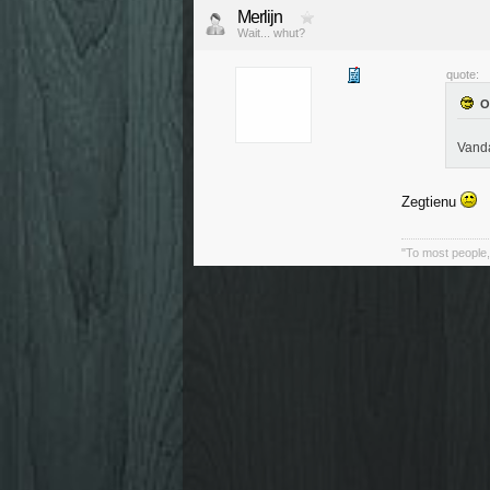
Merlijn
Wait... whut?
quote:
Vanda
Zegtienu
"To most people, 