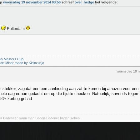
Op
woensdag 19 november 2014 08:56
schreef
over_hedge
het volgende:
e
Rotterdam
is Masters Cup
ort Minor made by Kleinzusje
woensdag 19 n
n stekker, zag dat een een aanbieding aan zat te komen bij amazon voor een til
 hele dag er aan gedacht om op die tijd te checken. Natuurlijk, savonds tegen 
45% korting gehad
er Badeseen kann man Baden-Badener baden sehen.