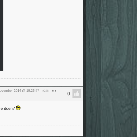
november 2014 @ 19:25
:57
#228
fie doen?