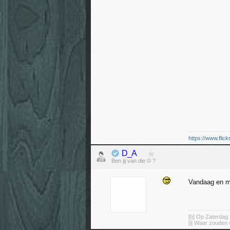
https://www.flic
D_A
Ben jij van die © ?
Vandaag en mo
[b] Op Zaterdag 
[i] Waar zouden 