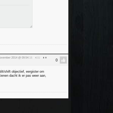
ovember 2014 @ 09:54
:16
#232
t/shift objectief, eergister om
tienen dacht ik er pas weer aan,