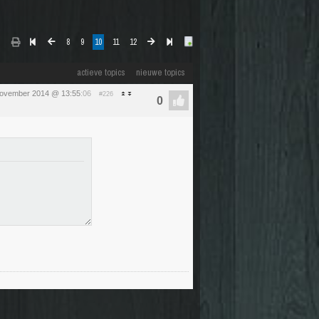
8
9
10
11
12
actieve topics
nieuwe topics
november 2014 @ 13:55
:06
#226