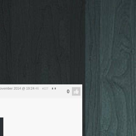
november 2014 @ 19:24
:46
#227