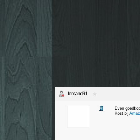
Iemand91
Even goedko
Kost bij
Amaz