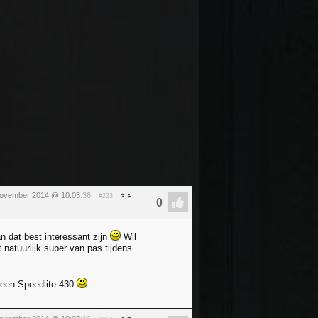
ovember 2014 @ 10:03
:36
#233
n dat best interessant zijn
Wil
t natuurlijk super van pas tijdens
 een Speedlite 430