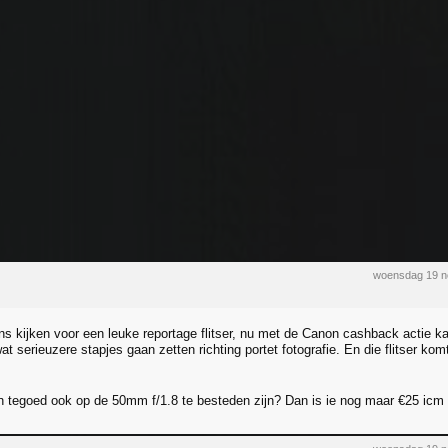
woensdag 19 n
s kijken voor een leuke reportage flitser, nu met de Canon cashback actie ka
t serieuzere stapjes gaan zetten richting portet fotografie. En die flitser kom
 tegoed ook op de 50mm f/1.8 te besteden zijn? Dan is ie nog maar €25 icm