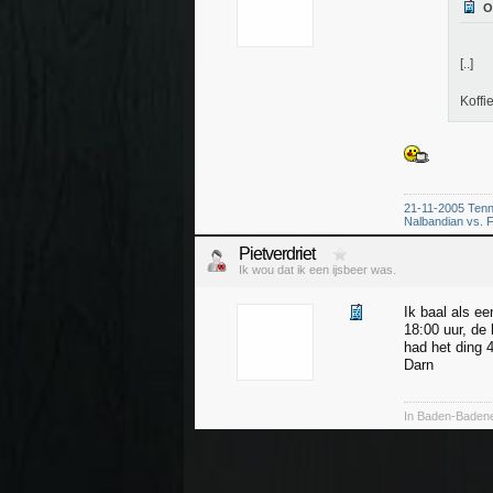
[..]
Koffi
21-11-2005 Tenn
Nalbandian vs. F
Pietverdriet
Ik wou dat ik een ijsbeer was.
Ik baal als ee
18:00 uur, de
had het ding 
Darn
In Baden-Baden