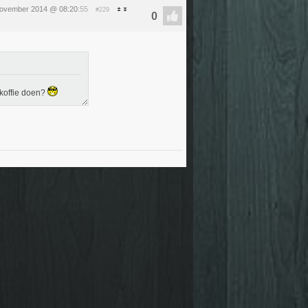
ovember 2014 @ 08:20
:55
#229
koffie doen?