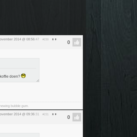
ovember 2014 @ 08:56
:47
#230
koffie doen?
 chewing bubble gum.
ovember 2014 @ 09:36
:31
#231