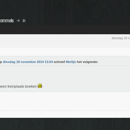
rommels
dinsdag 18 
Op
dinsdag 18 november 2014 13:54
schreef
Merlijn
het volgende:
een treinplaats boeken