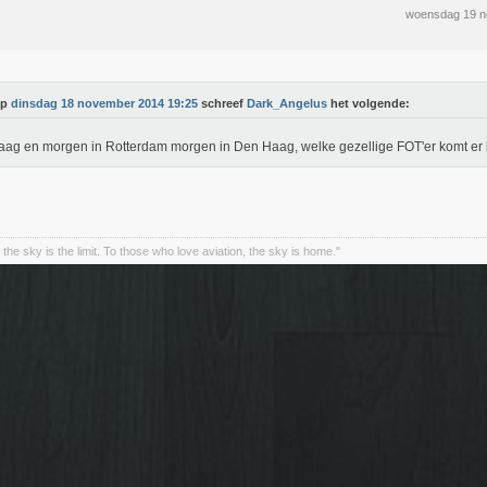
woensdag 19 n
Op
dinsdag 18 november 2014 19:25
schreef
Dark_Angelus
het volgende:
ag en morgen in Rotterdam morgen in Den Haag, welke gezellige FOT'er komt er 
the sky is the limit. To those who love aviation, the sky is home."