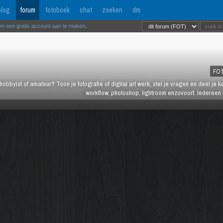
log
forum
fotoboek
chat
zoeken
dm
om een gratis account aan te maken
.
FO
hobbyist of amateur? Toon je fotografie of digital art werk, stel je vragen en deel je 
workflow, photoshop, lightroom enzovoort. Iedereen 