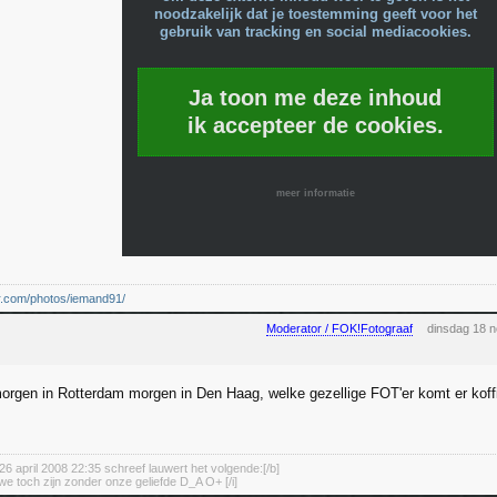
noodzakelijk dat je toestemming geeft voor het
gebruik van tracking en social mediacookies.
Ja toon me deze inhoud
ik accepteer de cookies.
meer informatie
kr.com/photos/iemand91/
Moderator / FOK!Fotograaf
dinsdag 18 
rgen in Rotterdam morgen in Den Haag, welke gezellige FOT'er komt er kof
26 april 2008 22:35 schreef lauwert het volgende:[/b]
we toch zijn zonder onze geliefde D_A O+ [/i]