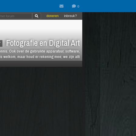
doneren
inbreuk?
Fotografie en Digital Art
T
kennis. Ook over de gebruikte apparatuur, software,
is welkom, maar houd er rekening mee; we zijn alti