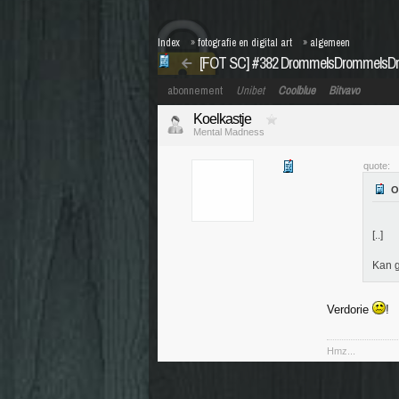
Index
»
fotografie en digital art
»
algemeen
[FOT SC] #382 DrommelsDrommelsD
abonnement
Unibet
Coolblue
Bitvavo
Koelkastje
Mental Madness
quote:
[..]
Kan g
Verdorie
!
Hmz...