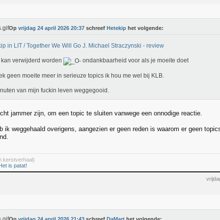
Op
vrijdag 24 april 2026 20:37
schreef
Hetekip
het volgende:
ip in LIT / Together We Will Go J. Michael Straczynski - review
 kan verwijderd worden
ondankbaarheid voor als je moeite doet
eek geen moeite meer in serieuze topics ik hou me wel bij KLB.
nuten van mijn fuckin leven weggegooid.
cht jammer zijn, om een topic te sluiten vanwege een onnodige reactie.
eb ik weggehaald overigens, aangezien er geen reden is waarom er geen topi
nd.
 kerstverhaal)
Het is patat!
vrijd
Op
vrijdag 24 april 2026 21:43
schreef
DaMart
het volgende: