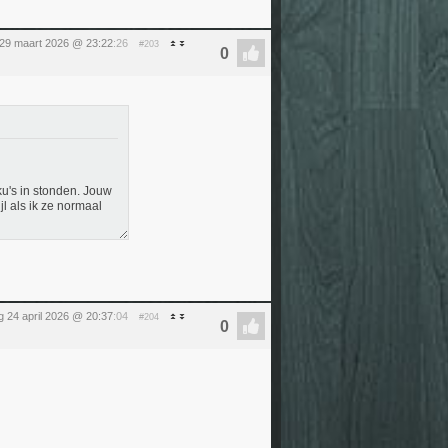
29 maart 2026 @ 23:22
:26
#203
ku's in stonden. Jouw
l als ik ze normaal
ag 24 april 2026 @ 20:37
:04
#204