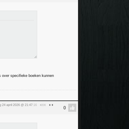
cs over specifieke boeken kunnen
ag 24 april 2026 @ 21:47
:16
#206