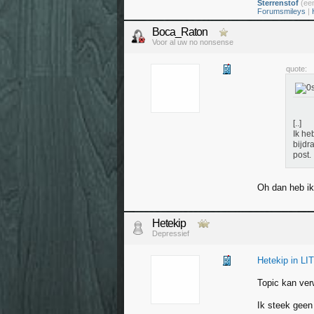
Sterrenstof
(een
Forumsmileys
|
Boca_Raton
Voor al uw no nonsense
quote:
[..]
Ik he
bijdr
post.
Oh dan heb ik
Hetekip
Depressief
Hetekip in LI
Topic kan ver
Ik steek geen