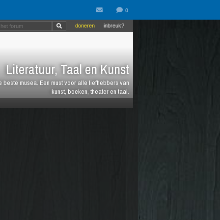
doneren
inbreuk?
Literatuur, Taal en Kunst
de beste musea. Een must voor alle liefhebbers van
kunst, boeken, theater en taal.