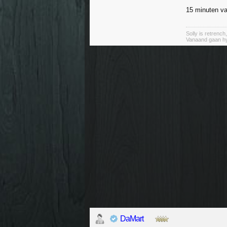
15 minuten va
Solly is retrench
Vanaand gaan hy
DaMart