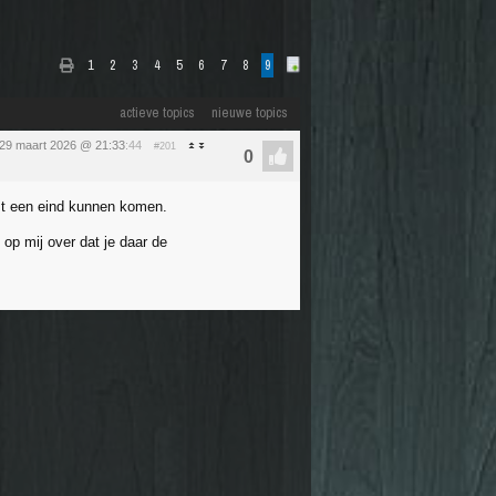
1
2
3
4
5
6
7
8
9
actieve topics
nieuwe topics
29 maart 2026 @ 21:33
:44
#201
est een eind kunnen komen.
op mij over dat je daar de