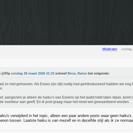
Moderator
zondag 
Op
zondag 29 maart 2026 21:33
schreef
Boca_Raton
het volgende:
ad zo niet gehoeven. Als Esses zijn stijl rustig had geïntroduceerd hadden we nog
n.
t, aangezien je alleen de haiku’s van Essens op het laatst hebt laten staan, komt d
de voorkeur aan geeft. En ik post graag maar het moet wel gewaardeerd worden.
aiku's verwijderd in het topic, alleen een paar andere posts waar geen haiku's
oon tussen. Laatste haiku is van mezelf en in dezelfde stijl als ik ze normaa