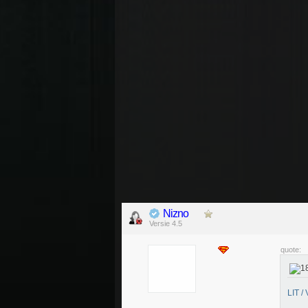
Nizno
Versie 4.5
quote:
LIT /