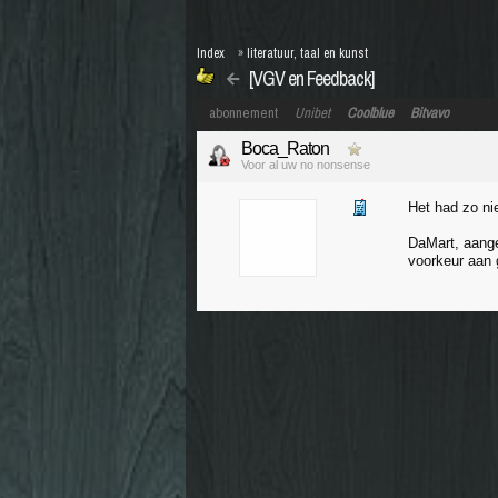
Index
»
literatuur, taal en kunst
[VGV en Feedback]
abonnement
Unibet
Coolblue
Bitvavo
Boca_Raton
Voor al uw no nonsense
Het had zo ni
DaMart, aange
voorkeur aan 