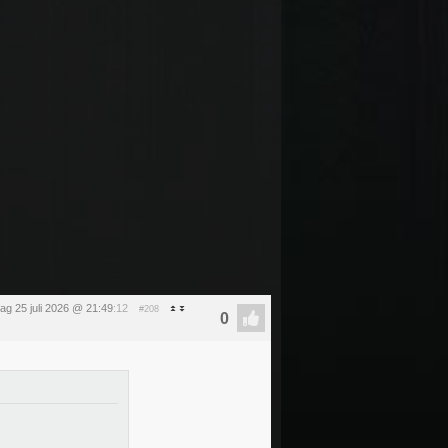
ag 25 juli 2026 @ 21:49
:12
#208