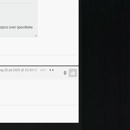
opics over specifieke
ag 25 juli 2026 @ 21:43
:42
#207