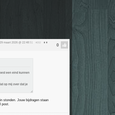
29 maart 2026 @ 22:48
:51
#202
 best een eind kunnen
at op mij over dat je
 in stonden. Jouw bijdragen staan
l post.