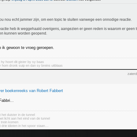
ou nou echt jammer zijn, om een topic te sluiten vanwege een onnodige reactie.
eactie heb ik weggehaald overigens, aangezien er geen reden is waarom er geen t
en kunnen worden geopend.
 ik gewoon te vroeg geroepen.
, hy hoort dit gister by sy baas
 hom dronk suip en dan sy breins uitblaas
zaterd
ver boekenreeks van Robert Fabbert
abbri...
 het duister in de tunnel
het licht aan het eind van de tunnel
e trein komen
 drie idioten in het spoor staan....