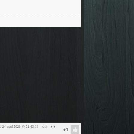
ag 24 april 2026 @ 21:43
:28
#205