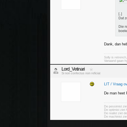
[..]
Dat z
Die r
boek
Dank, dan heb
Solly is retrench
Vanaand gaan hy
Lord_Vetinari
Si non confectus non reficiat
LIT / Vraag o
De man heet F
De pessimist ziet
De optimist ziet 
De realist ziet d
De machinist ziet