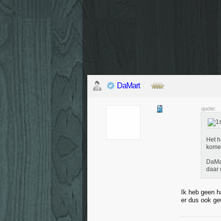
DaMart
quote:
Het h
kome
DaMar
daar 
Ik heb geen h
er dus ook gew