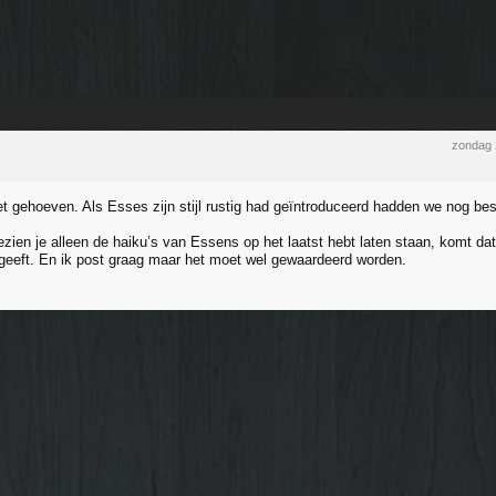
zondag 
et gehoeven. Als Esses zijn stijl rustig had geïntroduceerd hadden we nog b
zien je alleen de haiku’s van Essens op het laatst hebt laten staan, komt dat 
geeft. En ik post graag maar het moet wel gewaardeerd worden.