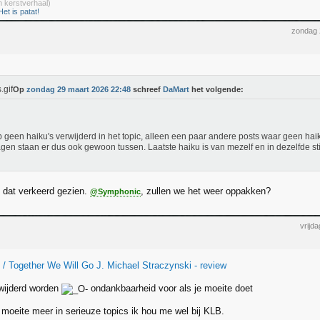
 kerstverhaal)
Het is patat!
zondag 
Op
zondag 29 maart 2026 22:48
schreef
DaMart
het volgende:
b geen haiku's verwijderd in het topic, alleen een paar andere posts waar geen hai
agen staan er dus ook gewoon tussen. Laatste haiku is van mezelf en in dezelfde stij
 dat verkeerd gezien.
, zullen we het weer oppakken?
@Symphonic
vrijd
T / Together We Will Go J. Michael Straczynski - review
wijderd worden
ondankbaarheid voor als je moeite doet
 moeite meer in serieuze topics ik hou me wel bij KLB.