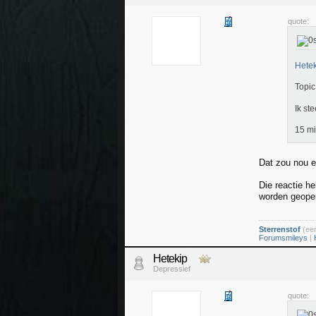
quote:
Hetek
Topic
Ik st
15 mi
Dat zou nou e
Die reactie h
worden geope
Sterrenstof
(een
Forumsmileys
|
Hetekip
Depressief
quote: