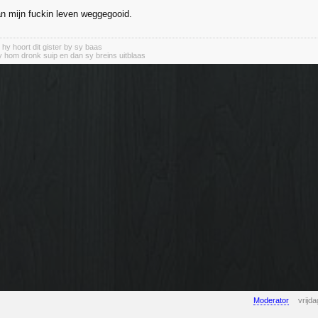
n mijn fuckin leven weggegooid.
, hy hoort dit gister by sy baas
 hom dronk suip en dan sy breins uitblaas
Moderator
vrijd