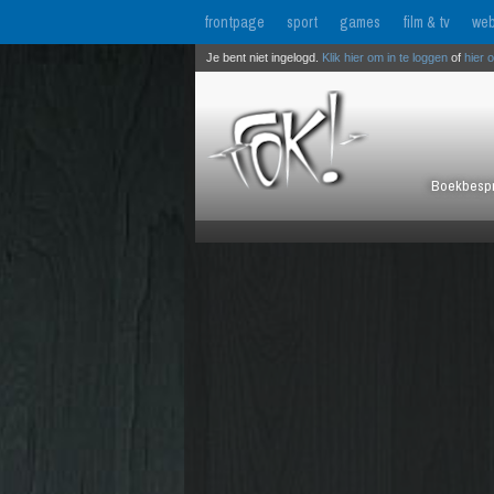
frontpage
sport
games
film & tv
web
Je bent niet ingelogd.
Klik hier om in te loggen
of
hier 
Boekbespre