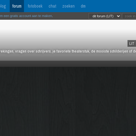
log
forum
fotoboek
chat
zoeken
dm
om een gratis account aan te maken
.
LIT
kingen, vragen over schrijvers, je favoriete theaterstuk, de mooiste schilderijen of 