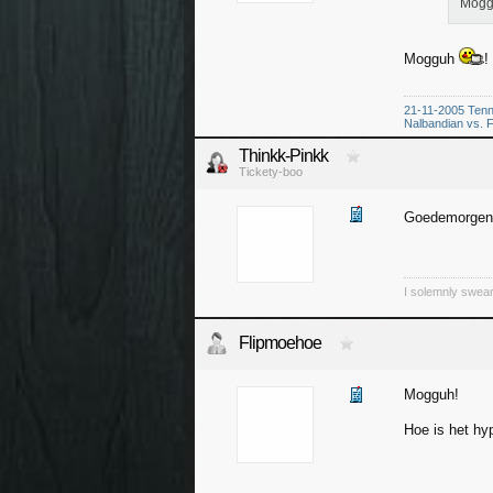
Mogg
Mogguh
!
21-11-2005 Tenn
Nalbandian vs. F
Thinkk-Pinkk
Tickety-boo
Goedemorge
I solemnly swear
Flipmoehoe
Mogguh!
Hoe is het hy