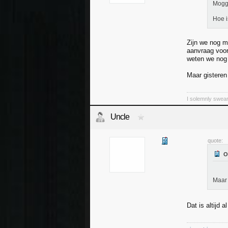
Mogg
Hoe i
Zijn we nog m
aanvraag voo
weten we nog 
Maar gisteren 
I solemnly swear
Uncle
quote:
Maar 
Dat is altijd 