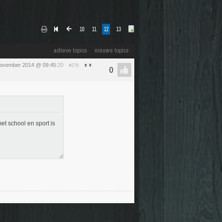
10
11
12
13
actieve topics
nieuwe topics
ovember 2014 @ 09:45
:20
#276
t school en sport is