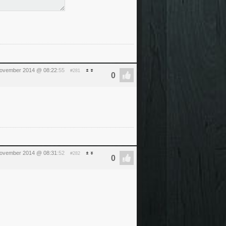
november 2014 @ 08:22
:55
#281
november 2014 @ 08:31
:52
#282