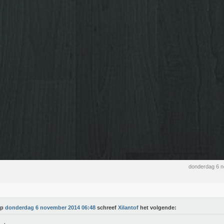
donderdag 6 
Op
donderdag 6 november 2014 06:48
schreef
Xilantof
het volgende: