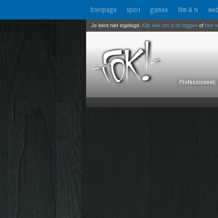
frontpage
sport
games
film & tv
web
Je bent niet ingelogd.
Klik hier om in te loggen
of
hier 
Professioneel, 