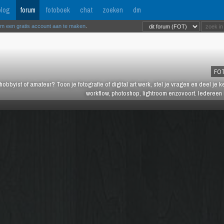
log
forum
fotoboek
chat
zoeken
dm
om een gratis account aan te maken
.
FO
hobbyist of amateur? Toon je fotografie of digital art werk, stel je vragen en deel je 
workflow, photoshop, lightroom enzovoort. Iedereen 