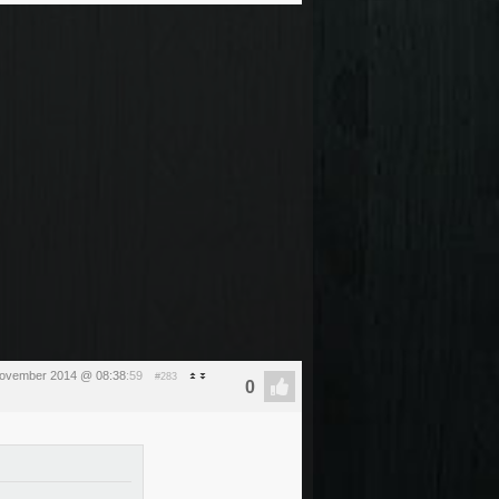
november 2014 @ 08:38
:59
#283