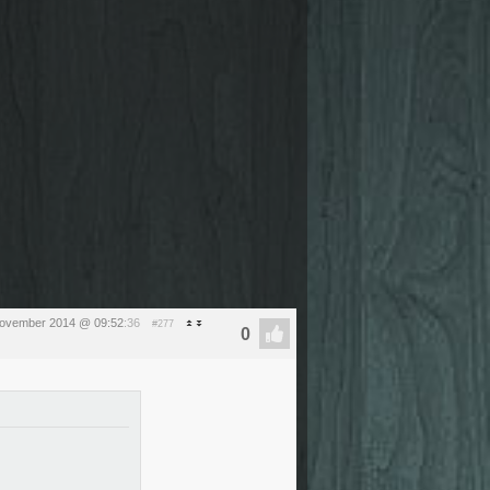
ovember 2014 @ 09:52
:36
#277