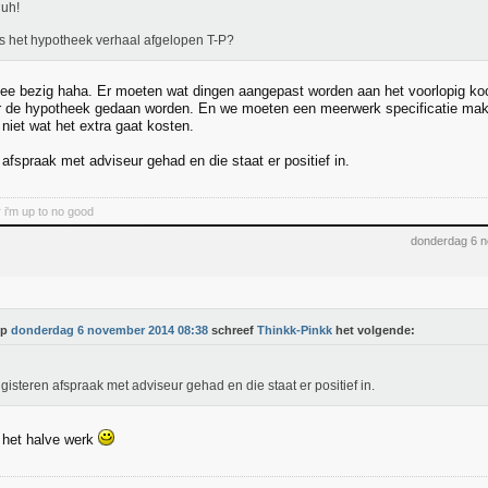
uh!
s het hypotheek verhaal afgelopen T-P?
ee bezig haha. Er moeten wat dingen aangepast worden aan het voorlopig ko
r de hypotheek gedaan worden. En we moeten een meerwerk specificatie mak
niet wat het extra gaat kosten.
afspraak met adviseur gehad en die staat er positief in.
 i'm up to no good
donderdag 6 
Op
donderdag 6 november 2014 08:38
schreef
Thinkk-Pinkk
het volgende:
gisteren afspraak met adviseur gehad en die staat er positief in.
al het halve werk