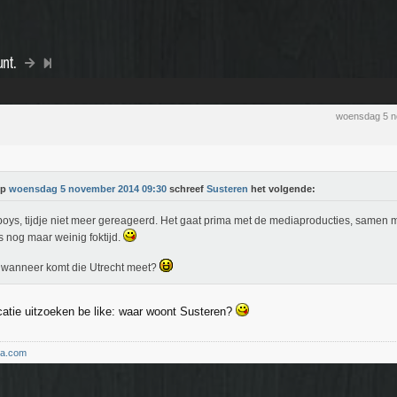
nt.
woensdag 5 n
Op
woensdag 5 november 2014 09:30
schreef
Susteren
het volgende:
oys, tijdje niet meer gereageerd. Het gaat prima met de mediaproducties, samen me
s nog maar weinig foktijd.
wanneer komt die Utrecht meet?
atie uitzoeken be like: waar woont Susteren?
ma.com