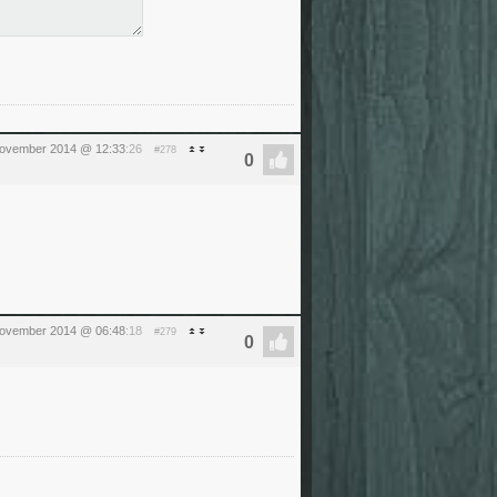
ovember 2014 @ 12:33
:26
#278
november 2014 @ 06:48
:18
#279