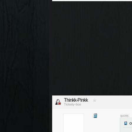
Thinkk-Pinkk
Tickety-boo
quote: