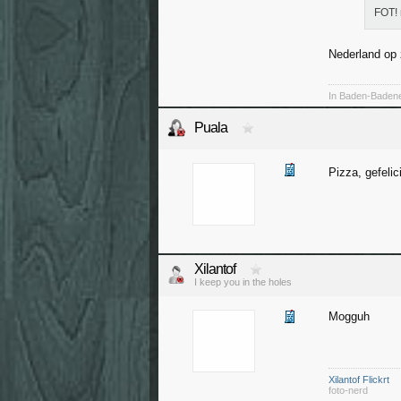
FOT! 
Nederland op 
In Baden-Baden
Puala
Pizza, gefelic
Xilantof
I keep you in the holes
Mogguh
Xilantof Flickrt
foto-nerd