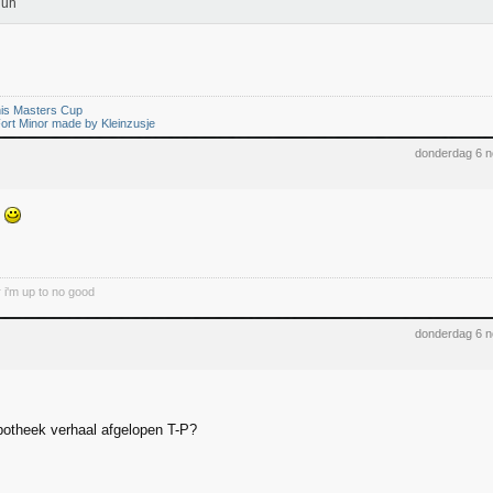
uh
is Masters Cup
ort Minor made by Kleinzusje
donderdag 6 
n
 i'm up to no good
donderdag 6 
potheek verhaal afgelopen T-P?