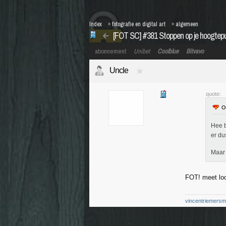
Index
»
fotografie en digital art
»
algemeen
[FOT SC] #381 Stoppen op je hoogtepu
abonnement
Unibet
Coolblue
Bitvavo
Uncle
quote:
Hee b
er du
Maar 
FOT! meet loc
vincentriemers