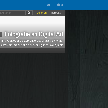
doneren
inbreuk?
Fotografie en Digital Art
T
kennis. Ook over de gebruikte apparatuur, software,
is welkom, maar houd er rekening mee; we zijn alti