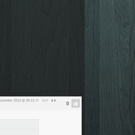
november 2014 @ 08:13
:38
#280