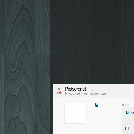
Pietverdriet
Ik wou dat ik een ijsbeer was.
quote:
[..]