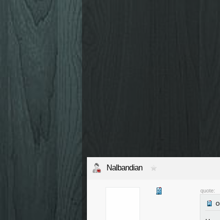
Nalbandian
quote: