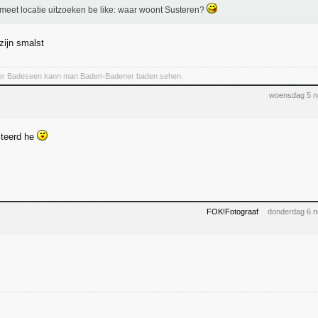
meet locatie uitzoeken be like: waar woont Susteren?
zijn smalst
er Badeseen kann man Baden-Badener baden sehen.
woensdag 5 n
iteerd he
FOK!Fotograaf
donderdag 6 