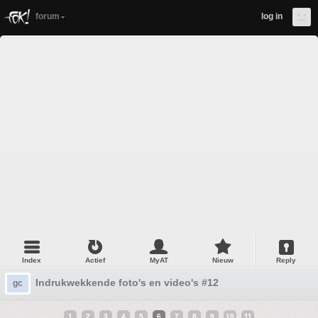
forum
log in
Index
Actief
MyAT
Nieuw
Reply
Indrukwekkende foto's en video's #12
gc
1
2
3
4
5
6
7
8
9
10
11