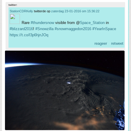
twitter:
StationCDRKelly
twitterde op
zaterdag 23-01-2016 om 15:36:22
Rare
#thundersnow
visible from @
Space_Station
in
#blizzard2016
!
#Snowzilla
#snowmaggedon2016
#YearInSpace
https://t.co/l3p6hjnJOq
reageer
retweet