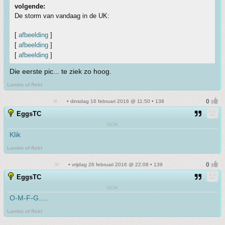
volgende:
De storm van vandaag in de UK:
[
afbeelding
]
[
afbeelding
]
[
afbeelding
]
Die eerste pic... te ziek zo hoog.
Lambo of Rekt
• dinsdag 16 februari 2016 @ 11:50 • 138
EggsTC
GOA
Klik
Lambo of Rekt
• vrijdag 26 februari 2016 @ 22:08 • 139
EggsTC
GOA
O-M-F-G.....
Lambo of Rekt