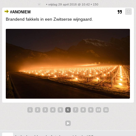
• vrijdag 29 april 2016 @ 10:42 • 150
#ANONIEM
Brandend fakkels in een Zwitserse wijngaard.
1
2
3
4
5
6
7
8
9
10
11