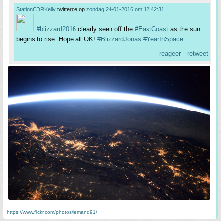
StationCDRKelly
twitterde op
zondag 24-01-2016 om 12:42:31
#blizzard2016
clearly seen off the
#EastCoast
as the sun
begins to rise. Hope all OK!
#BlizzardJonas
#YearInSpace
reageer
retweet
https://www.flickr.com/photos/iemand91/