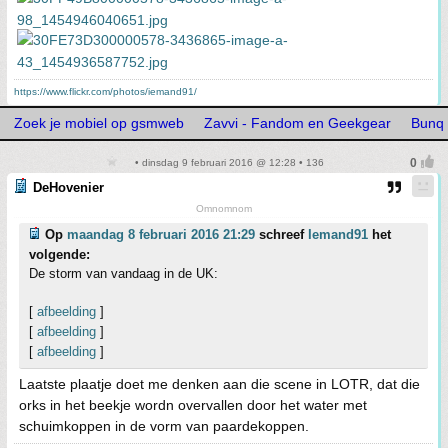
https://www.flickr.com/photos/iemand91/
Zoek je mobiel op gsmweb
Zavvi - Fandom en Geekgear
Bunq 
• dinsdag 9 februari 2016 @ 12:28 • 136
DeHovenier
Omnomnom
Op
maandag 8 februari 2016 21:29
schreef
Iemand91
het
volgende:
De storm van vandaag in de UK:
[
afbeelding
]
[
afbeelding
]
[
afbeelding
]
Laatste plaatje doet me denken aan die scene in LOTR, dat die
orks in het beekje wordn overvallen door het water met
schuimkoppen in de vorm van paardekoppen.