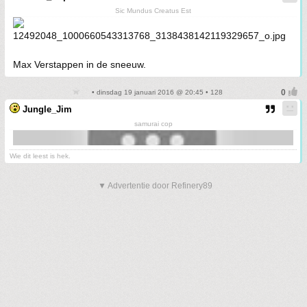
Sic Mundus Creatus Est
Max Verstappen in de sneeuw.
• dinsdag 19 januari 2016 @ 20:45 • 128
Jungle_Jim
samurai cop
Wie dit leest is hek.
▼ Advertentie door Refinery89