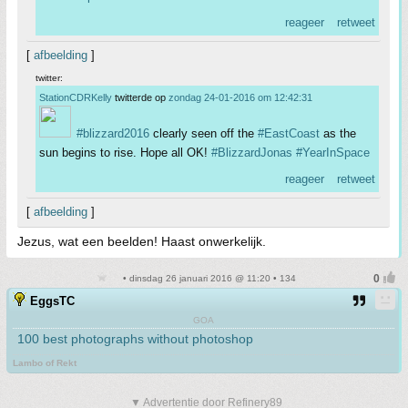
reageer
retweet
[
afbeelding
]
twitter:
StationCDRKelly
twitterde op
zondag 24-01-2016 om 12:42:31
#blizzard2016
clearly seen off the
#EastCoast
as the
sun begins to rise. Hope all OK!
#BlizzardJonas
#YearInSpace
reageer
retweet
[
afbeelding
]
Jezus, wat een beelden! Haast onwerkelijk.
• dinsdag 26 januari 2016 @ 11:20 • 134
EggsTC
GOA
100 best photographs without photoshop
Lambo of Rekt
▼ Advertentie door Refinery89