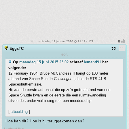
• dinsdag 19 januari 2016 @ 21:12 • 129
EggsTC
GOA
Op
maandag 15 juni 2015 23:02
schreef
Iemand91
het
volgende:
12 February 1984: Bruce McCandless II hangt op 100 meter
afstand van Space Shuttle
Challenger
tijdens de STS-41-B
Spaceshuttlemissie.
Hij was de eerste astronaut die op zo'n grote afstand van een
Space Shuttle kwam en de eerste die een ruimtewandeling
uitvoerde zonder verbinding met een moederschip.
[
afbeelding
]
Hoe kan dit? Hoe is hij teruggekomen dan?
Lambo of Rekt