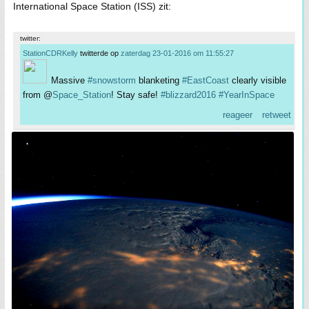
International Space Station (ISS) zit:
twitter:
StationCDRKelly
twitterde op
zaterdag 23-01-2016 om 11:55:27
Massive
#snowstorm
blanketing
#EastCoast
clearly visible
from @
Space_Station
! Stay safe!
#blizzard2016
#YearInSpace
reageer
retweet