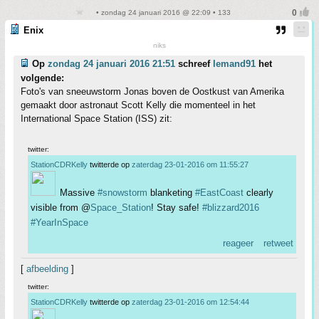
• zondag 24 januari 2016 @ 22:09 • 133
Enix
niks
Op
zondag 24 januari 2016 21:51
schreef
Iemand91
het
volgende:
Foto's van sneeuwstorm Jonas boven de Oostkust van Amerika
gemaakt door astronaut Scott Kelly die momenteel in het
International Space Station (ISS) zit:
twitter:
StationCDRKelly
twitterde op
zaterdag 23-01-2016 om 11:55:27
Massive
#snowstorm
blanketing
#EastCoast
clearly
visible from @
Space_Station
! Stay safe!
#blizzard2016
#YearInSpace
reageer
retweet
[
afbeelding
]
twitter:
StationCDRKelly
twitterde op
zaterdag 23-01-2016 om 12:54:44