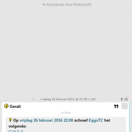
▼ Advertentie door Refinery89
• vrijdag 26 februari 2016 @ 22:59 • 140
Geralt
of Rivia
Op
vrijdag 26 februari 2016 22:08
schreef
EggsTC
het
volgende:
O-M-F-G.....