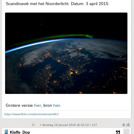
Scandinavië met het Noorderlicht. Datum: 3 april 2015:
Grotere versie
hier
, bron
hier
.
https://www.flickr.com/photos/iemand91/
• dinsdag 19 januari 2016 @ 03:12 • 127
Kleffe_Dop