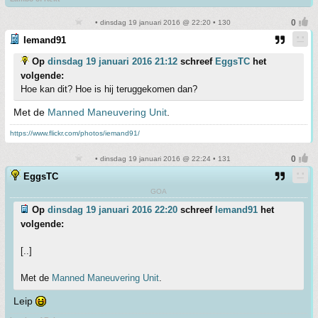
• dinsdag 19 januari 2016 @ 22:20 • 130
Iemand91
Op
dinsdag 19 januari 2016 21:12
schreef
EggsTC
het
volgende:
Hoe kan dit? Hoe is hij teruggekomen dan?
Met de
Manned Maneuvering Unit
.
https://www.flickr.com/photos/iemand91/
• dinsdag 19 januari 2016 @ 22:24 • 131
EggsTC
GOA
Op
dinsdag 19 januari 2016 22:20
schreef
Iemand91
het
volgende:
[..]
Met de
Manned Maneuvering Unit
.
Leip