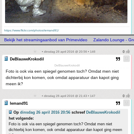
https://www.flickr.com/photos/iemand91/
Bekijk het streamingaanbod van Primevideo
Zalando Lounge - Gro
• dinsdag 26 april 2016 @ 20:56 • 146
DeBlauweKrokodil
DeBlauweKrokodil
Foto is ook via een spiegel genomen toch? Omdat men niet
dichterbij kon komen, ook omdat apparatuur dan kapot ging
meen ik?
• dinsdag 26 april 2016 @ 21:43 • 147
Iemand91
Op
dinsdag 26 april 2016 20:56
schreef
DeBlauweKrokodil
het volgende:
Foto is ook via een spiegel genomen toch? Omdat men niet
dichterbij kon komen, ook omdat apparatuur dan kapot ging meen