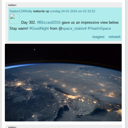
twitter:
StationCDRKelly
twitterde op
zondag 24-01-2016 om 01:32:52
Day 302.
#Blizzard2016
gave us an impressive view below.
Stay warm!
#GoodNight
from @
space_station
!
#YearInSpace
reageer
retweet
twitter: