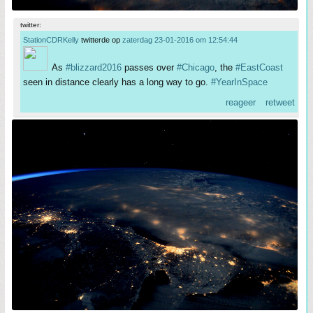
twitter:
StationCDRKelly
twitterde op
zaterdag 23-01-2016 om 12:54:44
As
#blizzard2016
passes over
#Chicago
, the
#EastCoast
seen in distance clearly has a long way to go.
#YearInSpace
reageer
retweet