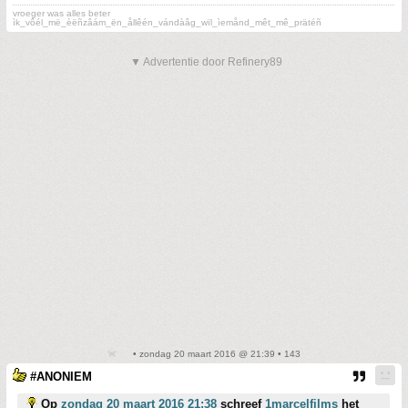
vroeger was alles beter
ìk_vôél_më_èëñzâám_ën_ållêén_v­ándàâg_wïl_ìemånd_mêt_mê_präté­ñ
▼ Advertentie door Refinery89
• zondag 20 maart 2016 @ 21:39 • 143
#ANONIEM
Op
zondag 20 maart 2016 21:38
schreef
1marcelfilms
het