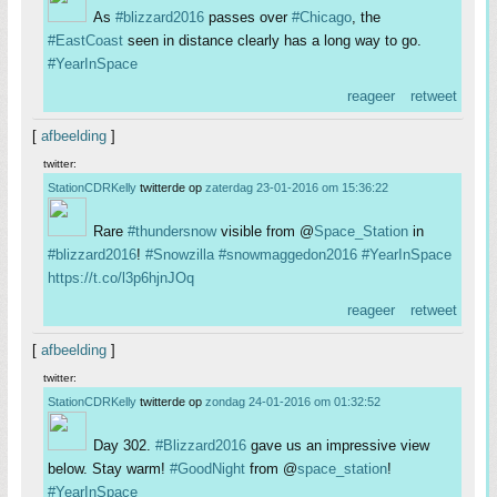
As
#blizzard2016
passes over
#Chicago
, the
#EastCoast
seen in distance clearly has a long way to go.
#YearInSpace
reageer
retweet
[
afbeelding
]
twitter:
StationCDRKelly
twitterde op
zaterdag 23-01-2016 om 15:36:22
Rare
#thundersnow
visible from @
Space_Station
in
#blizzard2016
!
#Snowzilla
#snowmaggedon2016
#YearInSpace
https://t.co/l3p6hjnJOq
reageer
retweet
[
afbeelding
]
twitter:
StationCDRKelly
twitterde op
zondag 24-01-2016 om 01:32:52
Day 302.
#Blizzard2016
gave us an impressive view
below. Stay warm!
#GoodNight
from @
space_station
!
#YearInSpace