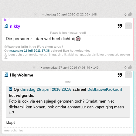
• dinsdag 26 april 2016 @ 22:09 • 148
Milf
nikky
Paars is het nieuwe rood!
Die persoon zit dan wel heel dichtbij
👍
Wanneer krijg ik de FA rechten terug?
Op
maandag 11 juli 2011 17:38
schreef Bart het volgende:
Je bent echt een unieke verschijning, vind ik altijd wel grappig als ik jou ergens zie posten
:D.
• woensdag 27 april 2016 @ 08:49 • 149
HighVolume
nee
Op
dinsdag 26 april 2016 20:56
schreef
DeBlauweKrokodil
het volgende:
Foto is ook via een spiegel genomen toch? Omdat men niet
dichterbij kon komen, ook omdat apparatuur dan kapot ging meen
ik?
klopt
nee echt niet !