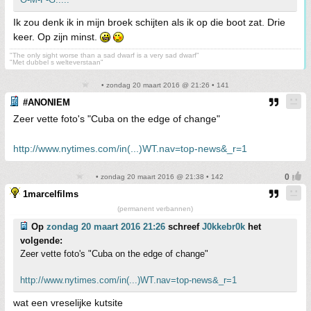
Ik zou denk ik in mijn broek schijten als ik op die boot zat. Drie
keer. Op zijn minst.
"The only sight worse than a sad dwarf is a very sad dwarf"
"Met dubbel s welteverstaan"
• zondag 20 maart 2016 @ 21:26 • 141
#ANONIEM
Zeer vette foto's "Cuba on the edge of change"
http://www.nytimes.com/in(...)WT.nav=top-news&_r=1
• zondag 20 maart 2016 @ 21:38 • 142
1marcelfilms
(permanent verbannen)
Op
zondag 20 maart 2016 21:26
schreef
J0kkebr0k
het
volgende:
Zeer vette foto's "Cuba on the edge of change"
http://www.nytimes.com/in(...)WT.nav=top-news&_r=1
wat een vreselijke kutsite