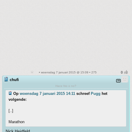
• woensdag 7 januari 2015 @ 15:09 • 275
chufi
Hace frio o no?
Op
woensdag 7 januari 2015 14:11
schreef
Pugg
het
volgende:
[..]
Marathon
Nick Heidfeld