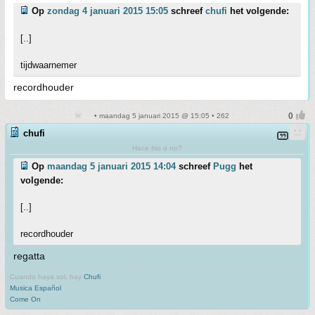
Op
zondag 4 januari 2015 15:05
schreef
chufi
het volgende:
[..]
tijdwaarnemer
recordhouder
• maandag 5 januari 2015 @ 15:05 • 262
chufi
Hace frio o no?
Op
maandag 5 januari 2015 14:04
schreef
Pugg
het
volgende:
[..]
recordhouder
regatta
Cuando haya sol, hay
Chufi
Musica Español
Come On