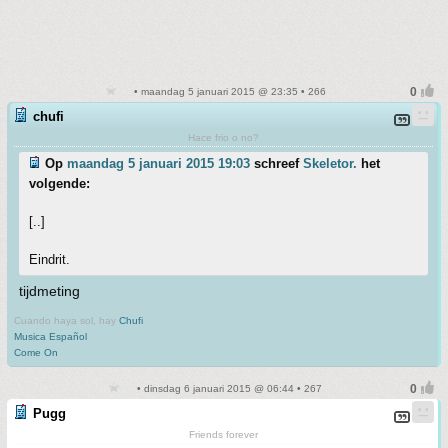
• maandag 5 januari 2015 @ 23:35 • 266
chufi
Hace frio o no?
Op
maandag 5 januari 2015 19:03
schreef
Skeletor.
het
volgende:
[..]
Eindrit.
tijdmeting
Cuando haya sol, hay
Chufi
Musica Español
Come On
• dinsdag 6 januari 2015 @ 06:44 • 267
Pugg
Friends forever