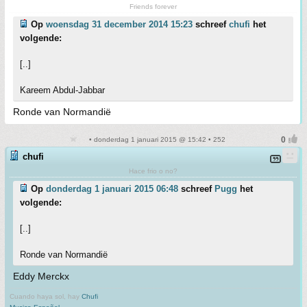
Friends forever
Op
woensdag 31 december 2014 15:23
schreef
chufi
het
volgende:
[..]
Kareem Abdul-Jabbar
Ronde van Normandië
• donderdag 1 januari 2015 @ 15:42 • 252
chufi
Hace frio o no?
Op
donderdag 1 januari 2015 06:48
schreef
Pugg
het
volgende:
[..]
Ronde van Normandië
Eddy Merckx
Cuando haya sol, hay
Chufi