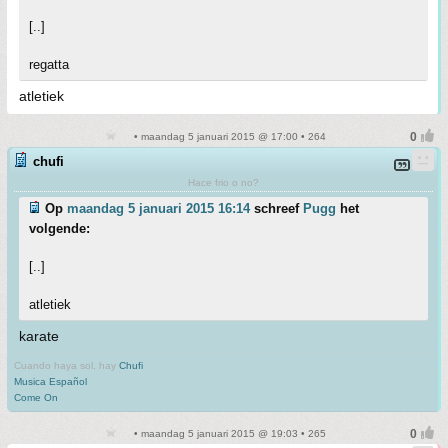
[..]
regatta
atletiek
• maandag 5 januari 2015 @ 17:00 • 264
chufi
Hace frio o no?
Op
maandag 5 januari 2015 16:14
schreef
Pugg
het
volgende:
[..]
atletiek
karate
Cuando haya sol, hay
Chufi
Musica Español
Come On
• maandag 5 januari 2015 @ 19:03 • 265