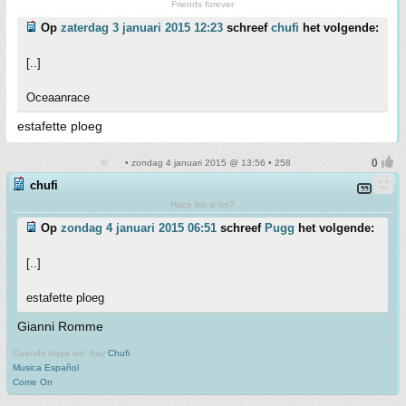
Friends forever
Op
zaterdag 3 januari 2015 12:23
schreef
chufi
het volgende:
[..]
Oceaanrace
estafette ploeg
• zondag 4 januari 2015 @ 13:56 • 258
chufi
Hace frio o no?
Op
zondag 4 januari 2015 06:51
schreef
Pugg
het volgende:
[..]
estafette ploeg
Gianni Romme
Cuando haya sol, hay
Chufi
Musica Español
Come On