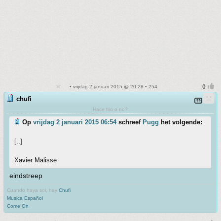
• vrijdag 2 januari 2015 @ 20:28 • 254
chufi
Hace frio o no?
Op
vrijdag 2 januari 2015 06:54
schreef
Pugg
het volgende:
[..]
Xavier Malisse
eindstreep
Cuando haya sol, hay
Chufi
Musica Español
Come On