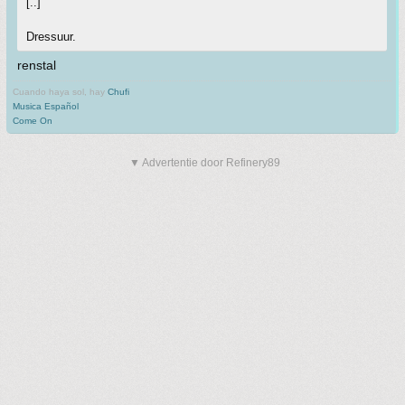
[..]
Dressuur.
renstal
Cuando haya sol, hay
Chufi
Musica Español
Come On
▼ Advertentie door Refinery89