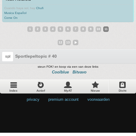
Cuando haya sol, hay
Chufi
Musica Español
Come On
1
2
3
4
5
6
7
8
9
10
11
12
13
Sportlepeltopic # 40
spl
steun FOK! en koop via een van deze links
Coolblue
Bitvavo
Index
Actief
MyAT
Nieuw
Dicht
privacy
•
premium account
•
voorwaarden