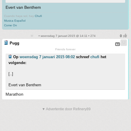
Evert van Benthem
Cuando haya sol, hay
Chufi
Musica Español
Come On
• woensdag 7 januari 2015 @ 14:11 • 274
Pugg
Friends forever
Op
woensdag 7 januari 2015 08:02
schreef
chufi
het
volgende:
[..]
Evert van Benthem
Marathon
▼ Advertentie door Refinery89