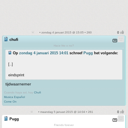
• zondag 4 januari 2015 @ 15:05 • 260
chufi
Hace frio o no?
Op
zondag 4 januari 2015 14:01
schreef
Pugg
het volgende:
[..]
eindsprint
tijdwaarnemer
Cuando haya sol, hay
Chufi
Musica Español
Come On
• maandag 5 januari 2015 @ 14:04 • 261
Pugg
Friends forever