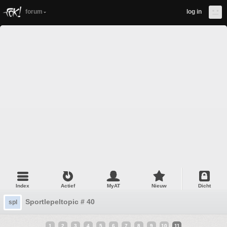
forum
log in
Index
Actief
MyAT
Nieuw
Dicht
Sportlepeltopic # 40
spl
1
2
3
4
5
6
7
8
9
10
11