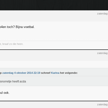
zaterdag
p4en toch? Bijna voetbal.
t, braaf zo die heen.
zaterdag
Op
zaterdag 4 oktober 2014 22:19
schreef
Karina
het volgende:
snorretje heeft acda
ul ook.
zaterdag