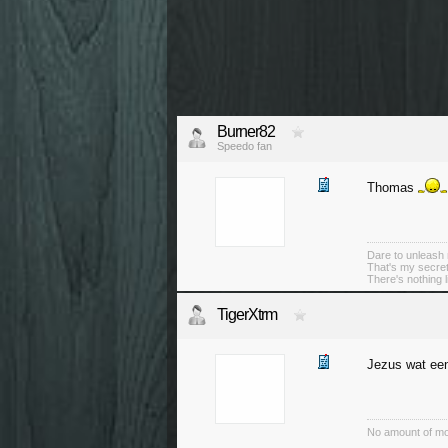
Burner82
Speedo fan
Thomas
Dare to unleash 
That's my secret
There's nothing l
TigerXtrm
Jezus wat een
No amount of mo