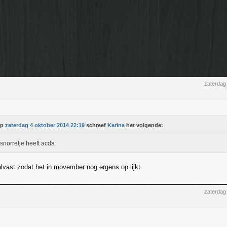
zaterdag
Op
zaterdag 4 oktober 2014 22:19
schreef
Karina
het volgende:
snorretje heeft acda
alvast zodat het in movember nog ergens op lijkt.
zaterdag