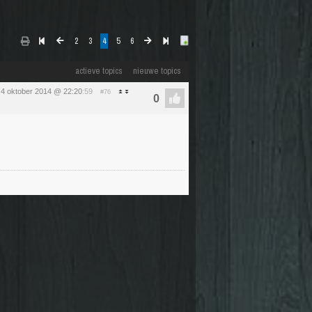
2
3
4
5
6
actieve topics
nieuwe topics
 4 oktober 2014 @ 22:20
:59
#76