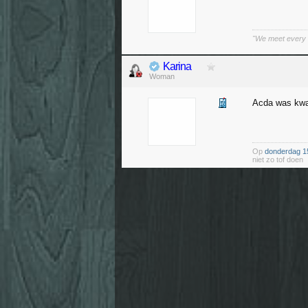
"We meet every d
Karina
Woman
Acda was kwa
Op
donderdag 1
niet zo tof doen