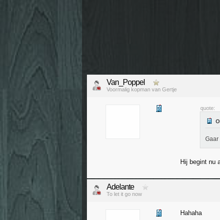
Van_Poppel
Voormalig kopman van Gertje
quote:
Gaar 
Hij begint nu 
Adelante
To let it go now
Hahaha