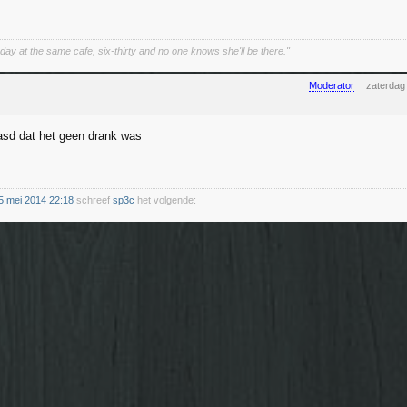
ay at the same cafe, six-thirty and no one knows she'll be there."
Moderator
zaterdag
sd dat het geen drank was
5 mei 2014 22:18
schreef
sp3c
het volgende: