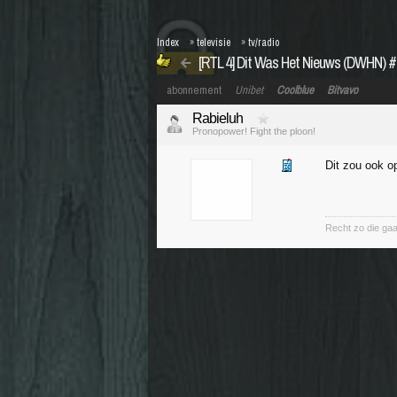
Index
»
televisie
»
tv/radio
[RTL 4] Dit Was Het Nieuws (DWHN) #51
abonnement
Unibet
Coolblue
Bitvavo
Rabieluh
Pronopower! Fight the ploon!
Dit zou ook o
Recht zo die gaa