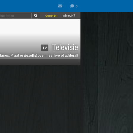
doneren
inbreuk?
Televisie
TV
es. Praat er gezellig over mee, live of achteraf!