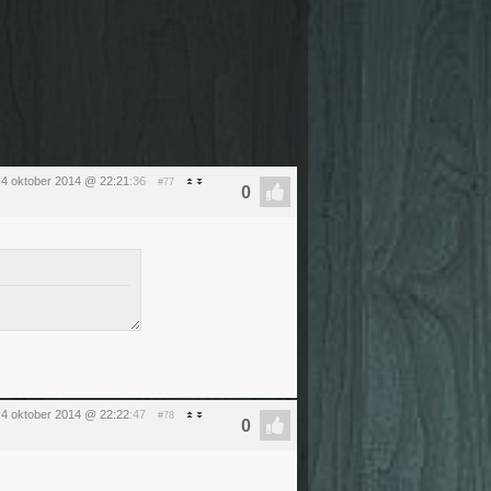
 4 oktober 2014 @ 22:21
:36
#77
 4 oktober 2014 @ 22:22
:47
#78