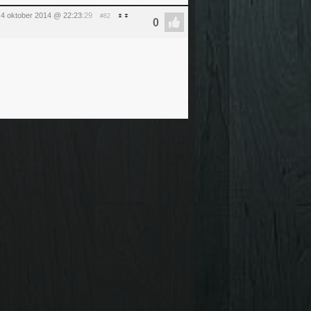
 4 oktober 2014 @ 22:23
:29
#82