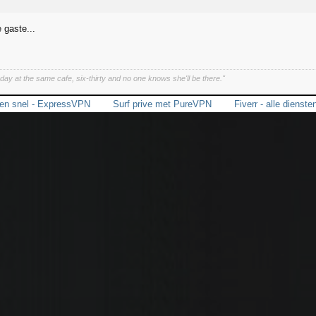
 gaste...
ay at the same cafe, six-thirty and no one knows she'll be there."
en snel - ExpressVPN
Surf prive met PureVPN
Fiverr - alle dienste