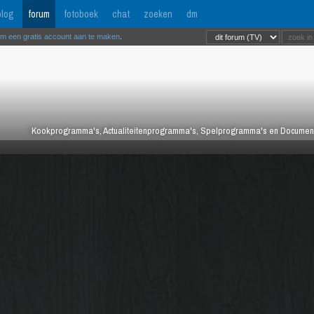
log
forum
fotoboek
chat
zoeken
dm
om een gratis account aan te maken
.
Kookprogramma's, Actualiteitenprogramma's, Spelprogramma's en Documentair