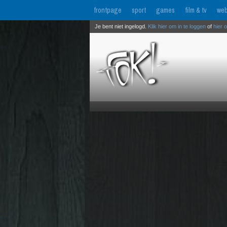
frontpage
sport
games
film & tv
web
Je bent niet ingelogd.
Klik hier om in te loggen
of
hier 