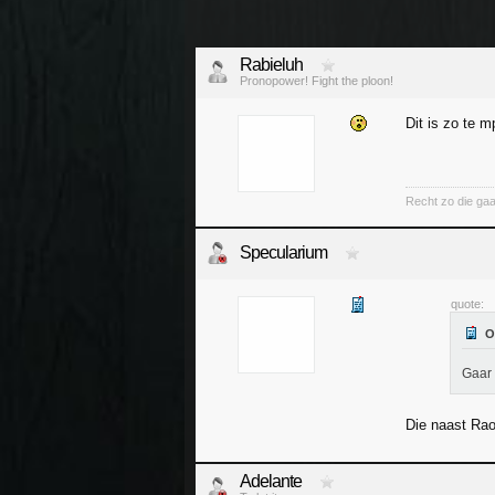
Rabieluh
Pronopower! Fight the ploon!
Dit is zo te m
Recht zo die gaa
Specularium
quote:
Gaar 
Die naast Rao
Adelante