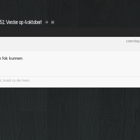
: Verder op 4 oktober!
zaterdag
p fok kunnen.
t, braaf zo die heen.