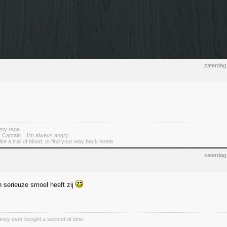
zaterdag
my rage..
 Captain... I'm always angry...
ike a trail of blood, to find your way back home.
zaterdag
 serieuze smoel heeft zij
ney ever bought a second of time.