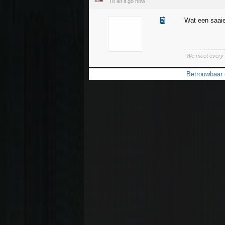
To let it go now
Wat een saaie
"We meet every d
Betrouwbaar 