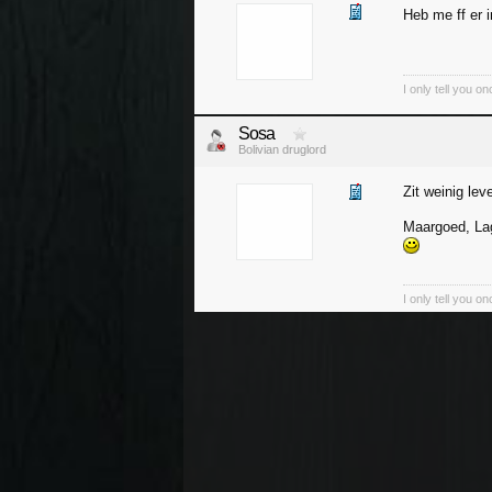
Heb me ff er i
I only tell you o
Sosa
Bolivian druglord
Zit weinig lev
Maargoed, Lag
I only tell you o