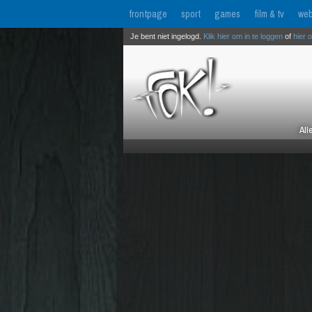
frontpage
sport
games
film & tv
web
Je bent niet ingelogd.
Klik hier om in te loggen
of
hier 
All