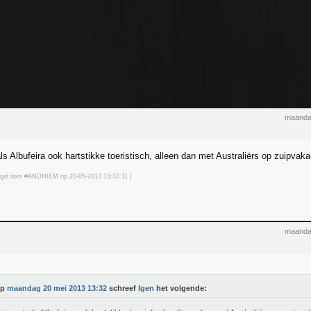
maanda
ls Albufeira ook hartstikke toeristisch, alleen dan met Australiërs op zuipvaka
jzigd door #ANONIEM op 20-05-2013 13:33
:11
]
maanda
Op
maandag 20 mei 2013 13:32
schreef
Igen
het volgende: