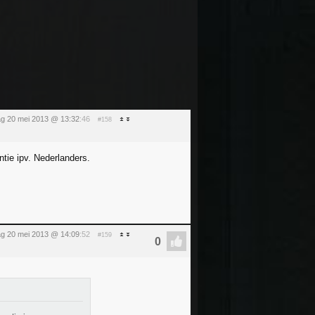
g 20 mei 2013 @ 13:32
:46
#158
ntie ipv. Nederlanders.
g 20 mei 2013 @ 14:09
:52
#159