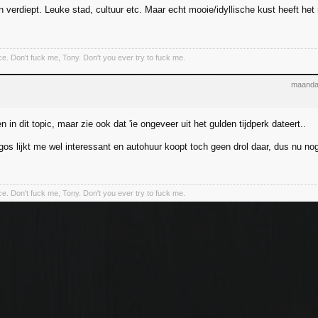
n verdiept. Leuke stad, cultuur etc. Maar echt mooie/idyllische kust heeft het n
nce. Don't fuck me, Tony. Don't you ever try to fuck me.
maanda
en in dit topic, maar zie ook dat 'ie ongeveer uit het gulden tijdperk dateert..
os lijkt me wel interessant en autohuur koopt toch geen drol daar, dus nu 
nce. Don't fuck me, Tony. Don't you ever try to fuck me.