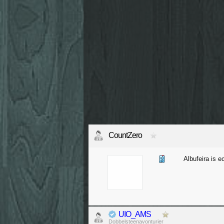
CountZero
Albufeira is e
UIO_AMS
Dobbelsteenavonturier