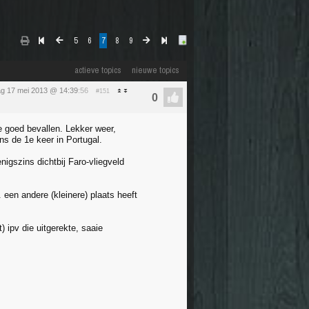
5
6
7
8
9
actieve topics
nieuwe topics
dag 17 mei 2013 @ 14:39
:56
#151
e goed bevallen. Lekker weer,
ns de 1e keer in Portugal.
nigszins dichtbij Faro-vliegveld
. een andere (kleinere) plaats heeft
) ipv die uitgerekte, saaie