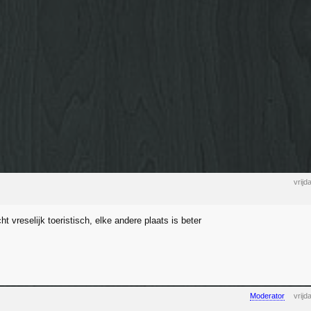
vrij
cht vreselijk toeristisch, elke andere plaats is beter
Moderator
vrij