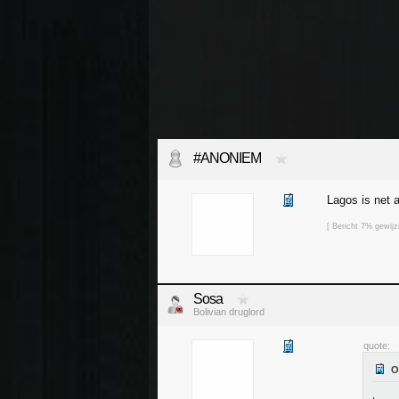
#ANONIEM
Lagos is net a
[ Bericht 7% gewi
Sosa
Bolivian druglord
quote: