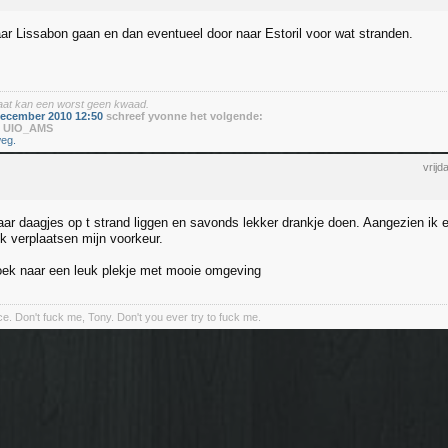
ar Lissabon gaan en dan eventueel door naar Estoril voor wat stranden.
baat kan een worst geen kwaad.
december 2010 12:50
schreef yvonne het volgende:
r
UIO_AMS
eg.
vrij
aar daagjes op t strand liggen en savonds lekker drankje doen. Aangezien ik 
jk verplaatsen mijn voorkeur.
ek naar een leuk plekje met mooie omgeving
nce. Don't fuck me, Tony. Don't you ever try to fuck me.