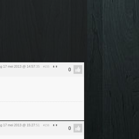
dag 17 mei 2013 @ 14:57
:35
#155
dag 17 mei 2013 @ 15:27
:51
#156