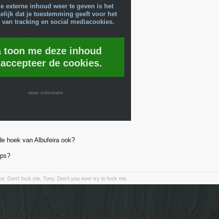
e externe inhoud weer te geven is het
lijk dat je toestemming geeft voor het
 van tracking en social mediacookies.
a toon me deze inhoud
 accepteer de cookies.
meer informatie
 de hoek van Albufeira ook?
ips?
nce. Don't fuck me, Tony. Don't you ever try to fuck me.