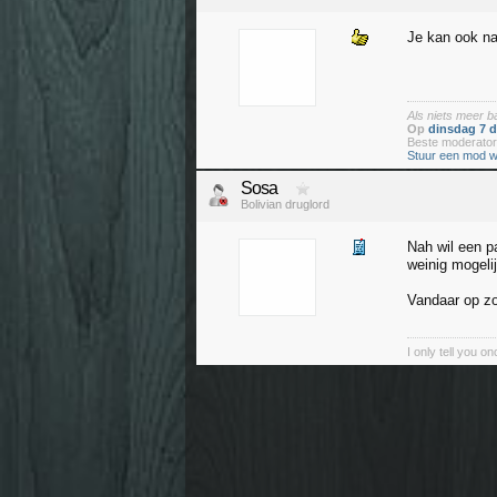
Je kan ook na
Als niets meer 
Op
dinsdag 7 
Beste moderato
Stuur een mod w
Sosa
Bolivian druglord
Nah wil een p
weinig mogeli
Vandaar op zo
I only tell you o