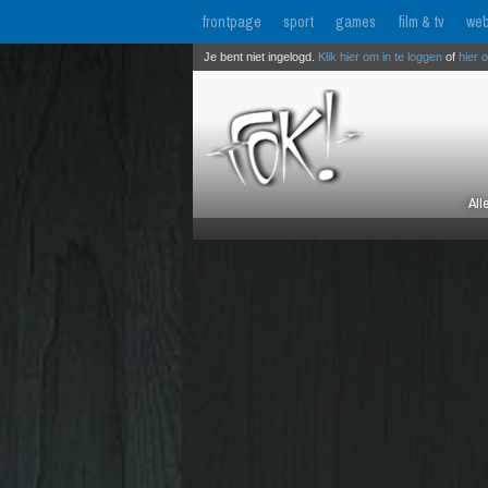
frontpage
sport
games
film & tv
web
Je bent niet ingelogd.
Klik hier om in te loggen
of
hier 
All