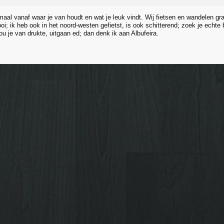
maal vanaf waar je van houdt en wat je leuk vindt. Wij fietsen en wandelen gr
i; ik heb ook in het noord-westen gefietst, is ook schitterend; zoek je echte
ou je van drukte, uitgaan ed; dan denk ik aan Albufeira.