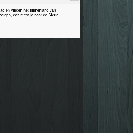
aag en vinden het binnenland van
 bergen, dan meot je naar de Sierra