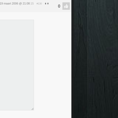
19 maart 2006 @ 21:08
:15
#130