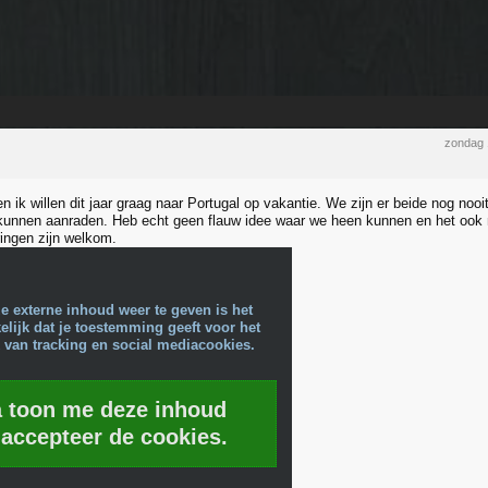
zondag 
en ik willen dit jaar graag naar Portugal op vakantie. We zijn er beide nog no
r kunnen aanraden. Heb echt geen flauw idee waar we heen kunnen en het ook 
ringen zijn welkom.
e externe inhoud weer te geven is het
lijk dat je toestemming geeft voor het
 van tracking en social mediacookies.
a toon me deze inhoud
 accepteer de cookies.