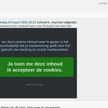
zondag 
ondag 19 maart 2006 20:21
schreef k_man het volgende:
 trouwens een centraal topic over Portugal met veel info.
om deze externe inhoud weer te geven is het
noodzakelijk dat je toestemming geeft voor het
gebruik van tracking en social mediacookies.
Ja toon me deze inhoud
ik accepteer de cookies.
meer informatie
 alleen om dit topic later mee te ver-mergen