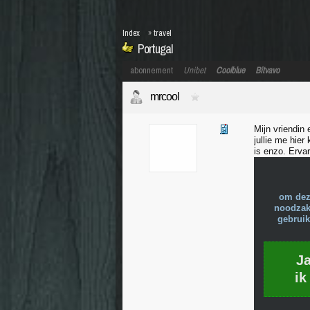
Index
»
travel
Portugal
abonnement
Unibet
Coolblue
Bitvavo
mrcool
Mijn vriendin 
jullie me hie
is enzo. Erva
om dez
noodzake
gebruik
J
ik