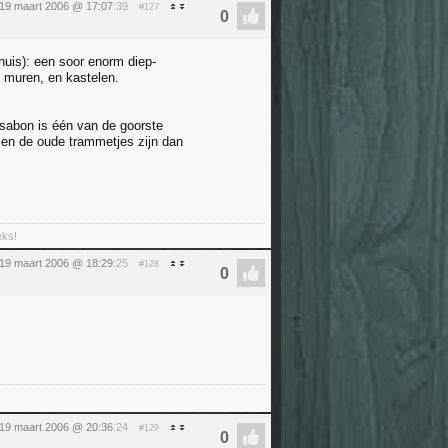
19 maart 2006 @ 17:07
:39
#127
huis): een soor enorm diep-
 muren, en kastelen.
issabon is één van de goorste
r en de oude trammetjes zijn dan
eks!
19 maart 2006 @ 18:29
:25
#128
19 maart 2006 @ 20:36
:24
#129