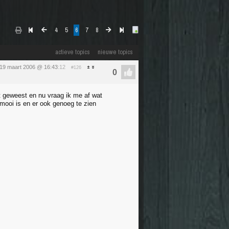
4
5
6
7
8
actieve topics
nieuwe topics
19 maart 2006 @ 16:43
:12
#126
oit geweest en nu vraag ik me af wat
mooi is en er ook genoeg te zien