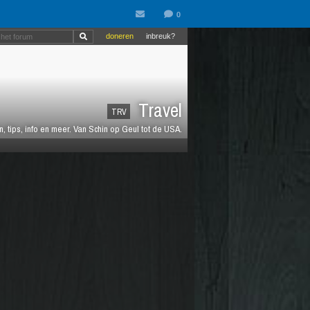
doneren
inbreuk?
Travel
TRV
 tips, info en meer. Van Schin op Geul tot de USA.