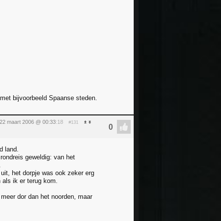
ing met bijvoorbeeld Spaanse steden.
22 maart 2006 @ 00:33
:18
#131
d land.
 rondreis geweldig: van het
.
 uit, het dorpje was ook zeker erg
 als ik er terug kom.
n meer dor dan het noorden, maar