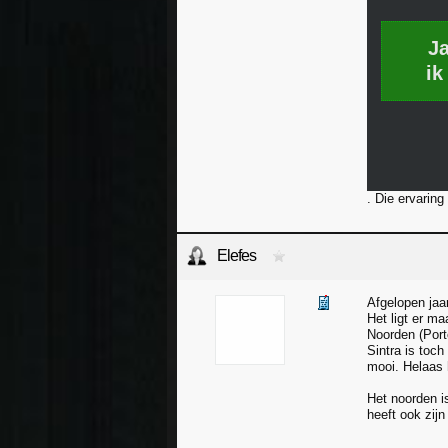
J
ik
. Die ervaring
Elefes
Afgelopen jaa
Het ligt er ma
Noorden (Port
Sintra is toch
mooi. Helaas 
Het noorden i
heeft ook zij