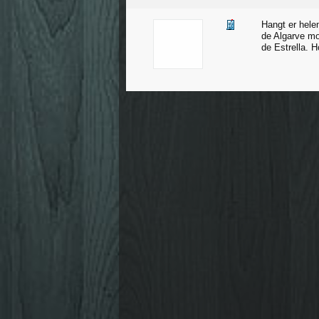
Hangt er hele
de Algarve moo
de Estrella. H