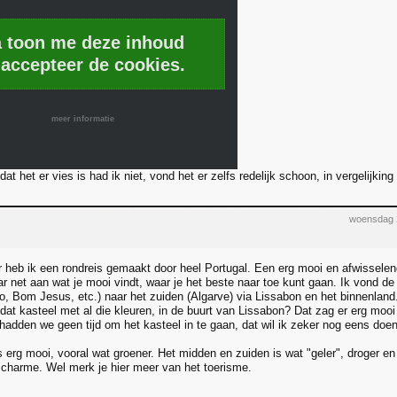
a toon me deze inhoud
 accepteer de cookies.
meer informatie
 dat het er vies is had ik niet, vond het er zelfs redelijk schoon, in vergelijk
woensdag 
r heb ik een rondreis gemaakt door heel Portugal. Een erg mooi en afwisselen
ar net aan wat je mooi vindt, waar je het beste naar toe kunt gaan. Ik vond de
o, Bom Jesus, etc.) naar het zuiden (Algarve) via Lissabon en het binnenland
 dat kasteel met al die kleuren, in de buurt van Lissabon? Dat zag er erg mooi
hadden we geen tijd om het kasteel in te gaan, dat wil ik zeker nog eens doen
s erg mooi, vooral wat groener. Het midden en zuiden is wat "geler", droger e
n charme. Wel merk je hier meer van het toerisme.