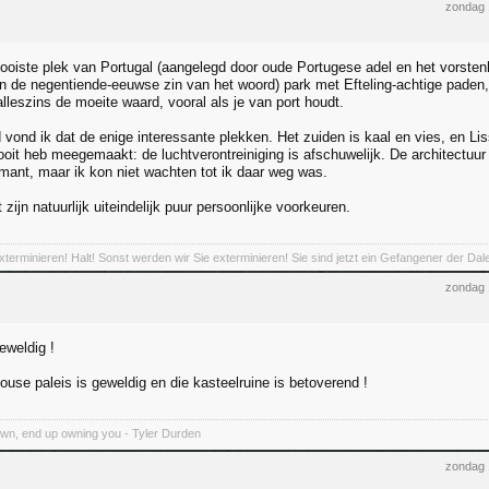
zondag 
mooiste plek van Portugal (aangelegd door oude Portugese adel en het vorsten
n de negentiende-eeuwse zin van het woord) park met Efteling-achtige paden,
lleszins de moeite waard, vooral als je van port houdt.
d vond ik dat de enige interessante plekken. Het zuiden is kaal en vies, en L
 ooit heb meegemaakt: de luchtverontreiniging is afschuwelijk. De architectuu
mant, maar ik kon niet wachten tot ik daar weg was.
 zijn natuurlijk uiteindelijk puur persoonlijke voorkeuren.
xterminieren! Halt! Sonst werden wir Sie exterminieren! Sie sind jetzt ein Gefangener der Dal
zondag 
geweldig !
use paleis is geweldig en die kasteelruine is betoverend !
own, end up owning you - Tyler Durden
zondag 