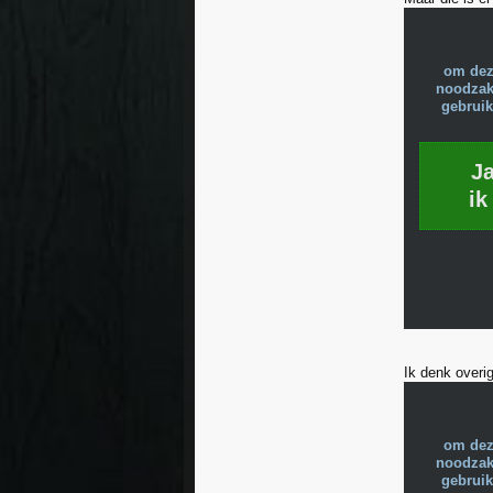
om dez
noodzake
gebruik
J
ik
Ik denk overi
om dez
noodzake
gebruik