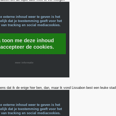
e externe inhoud weer te geven is het
lijk dat je toestemming geeft voor het
 van tracking en social mediacookies.
a toon me deze inhoud
 accepteer de cookies.
meer informatie
gens dat ik de enige hier ben, dan, maar ik vond Lissabon best een leuke stad
e externe inhoud weer te geven is het
lijk dat je toestemming geeft voor het
 van tracking en social mediacookies.