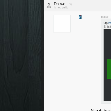
Douwe
Ik heb gelijk
quote:
Op
z
Er is
Maar die is er