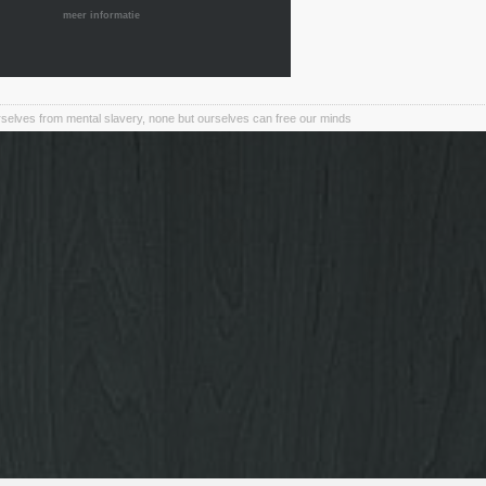
meer informatie
elves from mental slavery, none but ourselves can free our minds