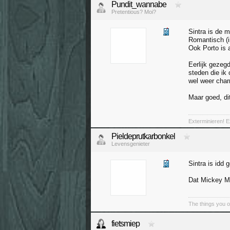
Pundit_wannabe
Pretentious? Moi?
Sintra is de 
Romantisch (i
Ook Porto is a
Eerlijk gezeg
steden die ik
wel weer char
Maar goed, dit
Exterminieren! E
Pieldeprutkarbonkel
Levensgenieter
Sintra is idd 
Dat Mickey Mo
The things you 
fietsmiep