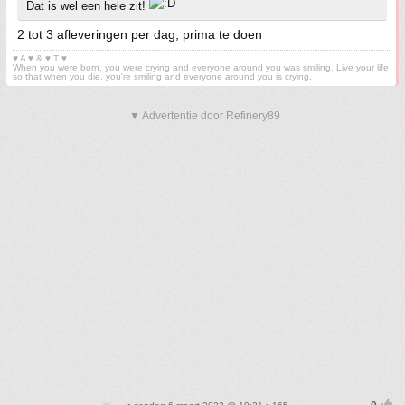
Dat is wel een hele zit!
2 tot 3 afleveringen per dag, prima te doen
♥ A ♥ & ♥ T ♥
When you were born, you were crying and everyone around you was smiling. Live your life
so that when you die, you're smiling and everyone around you is crying.
▼ Advertentie door Refinery89