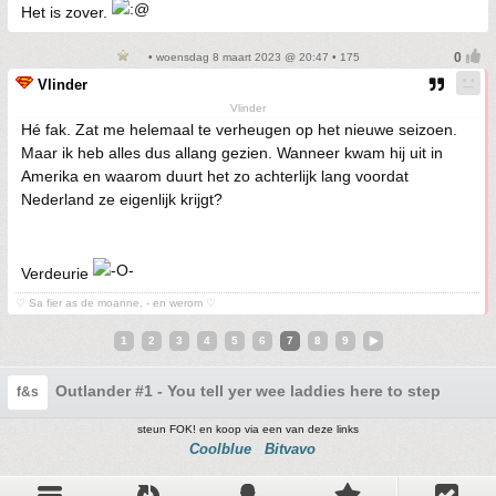
Het is zover.
• woensdag 8 maart 2023 @ 20:47 • 175
Vlinder
Vlinder
Hé fak. Zat me helemaal te verheugen op het nieuwe seizoen.
Maar ik heb alles dus allang gezien. Wanneer kwam hij uit in
Amerika en waarom duurt het zo achterlijk lang voordat
Nederland ze eigenlijk krijgt?
Verdeurie
♡ Sa fier as de moanne, - en werom ♡
1
2
3
4
5
6
7
8
9
Outlander #1 - You tell yer wee laddies here to step aside
f&s
steun FOK! en koop via een van deze links
Coolblue
Bitvavo