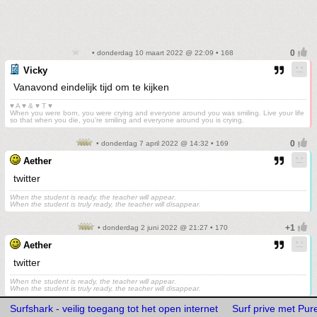
• donderdag 10 maart 2022 @ 22:09 • 168
Vicky
Vanavond eindelijk tijd om te kijken
♥ A ♥ & ♥ T ♥
When you were born, you were crying and everyone around you was smiling. Live your life
so that when you die, you're smiling and everyone around you is crying.
• donderdag 7 april 2022 @ 14:32 • 169
Aether
twitter
When the student is ready, the teacher will appear.
When the student is truly ready, the teacher will disappear.
• donderdag 2 juni 2022 @ 21:27 • 170
Aether
twitter
When the student is ready, the teacher will appear.
When the student is truly ready, the teacher will disappear.
Surfshark - veilig toegang tot het open internet
Surf prive met Pu