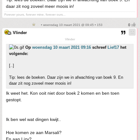
daar zit nog zoveel meer moois in!
Forever yours, forever mine, forever ours...
• woensdag 10 maart 2021 @ 09:45 • 153
Vlinder
Vlinder
Op
woensdag 10 maart 2021 09:16
schreef
Lief17
het
volgende:
[..]
Tip: lees de boeken. Daar zijn we in afwachting van boek 9. En
daar zit nog zoveel meer moois in!
Ik weet het. Kon ooit niet door boek 2 komen en ben toen
gestopt.
Ik ben wel wat dingen kwijt..
Hoe komen ze aan Marsali?
En aan Lizy?