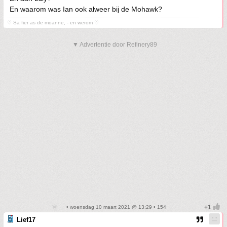
En waarom was Ian ook alweer bij de Mohawk?
♡ Sa fier as de moanne, - en werom ♡
▼ Advertentie door Refinery89
• woensdag 10 maart 2021 @ 13:29 • 154
Lief17