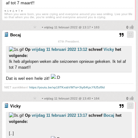
af tot 7 maart!!
♥ A ♥ & ♥ T ♥
When you were born, you were crying and everyone around you was smiling. Live your life
so that when you die, you're smiling and everyone around you is crying.
• vrijdag 11 februari 2022 @ 13:17 • 163
Bocaj
47th President.
Op
vrijdag 11 februari 2022 13:12
schreef
Vicky
het
volgende:
Ik heb afgelopen weken alle seizoenen opnieuw gekeken. Ik tel af
tot 7 maart!!
Dat is wel een hele zit!
NIET aanklikken!
https://youtu.be/xp18TKxsbVM?si=3ty6rKpcYlU5zf9d
• vrijdag 11 februari 2022 @ 13:40 • 164
Vicky
Op
vrijdag 11 februari 2022 13:17
schreef
Bocaj
het
volgende:
[..]