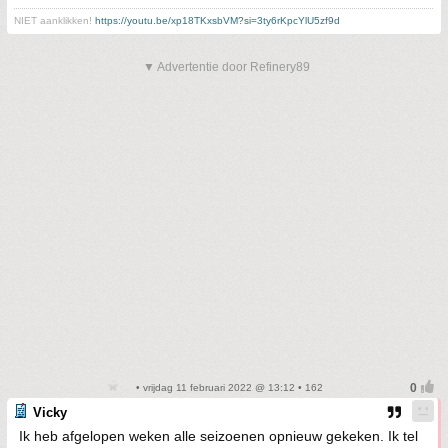
NIET aanklikken!
https://youtu.be/xp18TKxsbVM?si=3ty6rKpcYlU5zf9d
▼ Advertentie door Refinery89
• vrijdag 11 februari 2022 @ 13:12 • 162
Vicky
Ik heb afgelopen weken alle seizoenen opnieuw gekeken. Ik tel