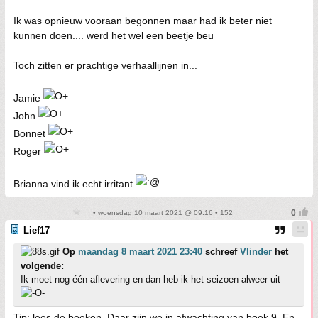
Ik was opnieuw vooraan begonnen maar had ik beter niet
kunnen doen.... werd het wel een beetje beu
Toch zitten er prachtige verhaallijnen in...
Jamie
John
Bonnet
Roger
Brianna vind ik echt irritant
• woensdag 10 maart 2021 @ 09:16 • 152
Lief17
Op
maandag 8 maart 2021 23:40
schreef
Vlinder
het
volgende:
Ik moet nog één aflevering en dan heb ik het seizoen alweer uit
Tip: lees de boeken. Daar zijn we in afwachting van boek 9. En