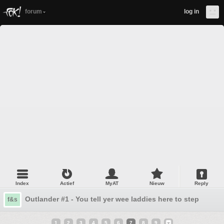
forum
log in
Index
Actief
MyAT
Nieuw
Reply
Outlander #1 - You tell yer wee laddies here to step aside
f&s
1
2
3
4
5
6
7
8
9