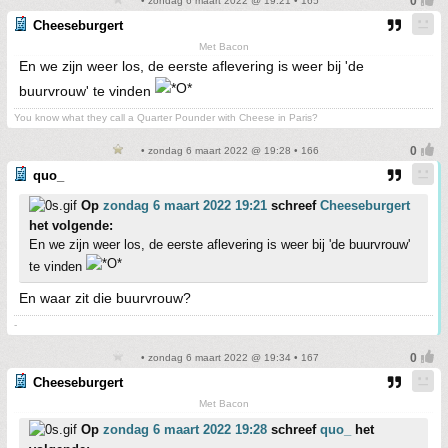
• zondag 6 maart 2022 @ 19:21 • 165
Cheeseburgert
Met Bacon
En we zijn weer los, de eerste aflevering is weer bij 'de
buurvrouw' te vinden
You know what they call a Quarter Pounder with Cheese in Paris?
• zondag 6 maart 2022 @ 19:28 • 166
quo_
Op
zondag 6 maart 2022 19:21
schreef
Cheeseburgert
het volgende:
En we zijn weer los, de eerste aflevering is weer bij 'de buurvrouw'
te vinden
En waar zit die buurvrouw?
-
• zondag 6 maart 2022 @ 19:34 • 167
Cheeseburgert
Met Bacon
Op
zondag 6 maart 2022 19:28
schreef
quo_
het