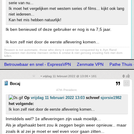
serie van nu...
Ik moet het vergelijken met western series of films... kijkt ook lang
niet iedereen...
Kan het mis hebben natuurlijk!
Ik ben benieuwd of deze gebruiker er nog is na 7,5 jaar.
Ik kon zelf niet door de eerste aflevering komen...
Reason is not automatic, those who deny it cannot be conquered by it, Ayn Rand
Discuseren met domme mensen verlies ik omdat ik niet genoeg ervaring heb met dom
lullen.
Betrouwbaar en snel - ExpressVPN
Zenmate VPN
Pathe Thuis -
• vrijdag 11 februari 2022 @ 13:06 • 161
Bocaj
47th President.
Op
vrijdag 11 februari 2022 13:03
schreef
sjorsie1982
het volgende:
Ik kon zelf niet door de eerste aflevering komen...
Inmiddels wel? 1e afleveringen zijn vaak moeilijk...
Als je afgehaakt bent zou ik zeggen begin weer opnieuw... maar
zoals ik al zei je moet er wel even voor gaan zitten...