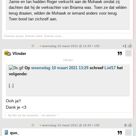
Jamie en Ian hadden Roger verkocht aan de Mohawk omdat zij
dachten dat hij de verkrachter van Brianna was. Toen ze dat wilden
terug draaien, wilden de Mohawk er iemand anders voor terug.
Toen bood Ian zichzelf aan.
Forever yours, forever mine, forever ours...
• woensdag 10 maart 2021 @ 13:45 • 155
Vlinder
Vlinder
Op
woensdag 10 maart 2021 13:29
schreef
Lief17
het
volgende:
[..]
Ooh ja!!
Dank je <3
♡ Sa fier as de moanne, - en werom ♡
• woensdag 10 maart 2021 @ 19:30 • 156
quo_