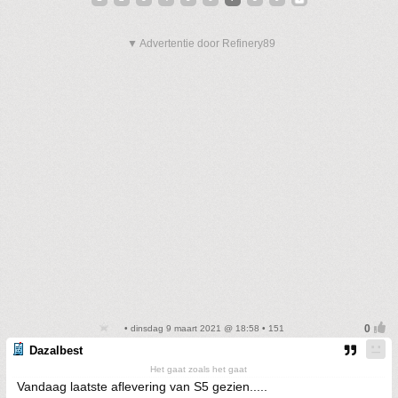
▼ Advertentie door Refinery89
• dinsdag 9 maart 2021 @ 18:58 • 151
Dazalbest
Het gaat zoals het gaat
Vandaag laatste aflevering van S5 gezien.....