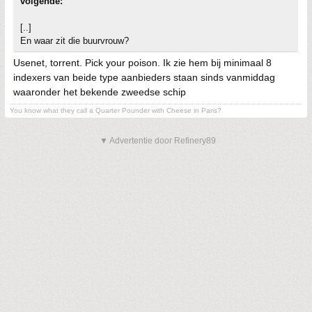
volgende:
[..]
En waar zit die buurvrouw?
Usenet, torrent. Pick your poison. Ik zie hem bij minimaal 8
indexers van beide type aanbieders staan sinds vanmiddag
waaronder het bekende zweedse schip
You know what they call a Quarter Pounder with Cheese in Paris?
▼ Advertentie door Refinery89