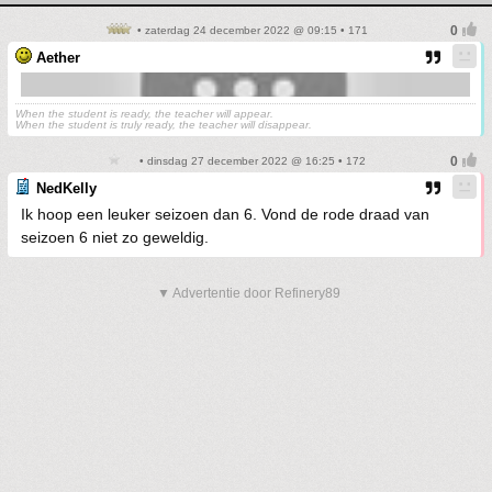
• zaterdag 24 december 2022 @ 09:15 • 171
Aether
When the student is ready, the teacher will appear.
When the student is truly ready, the teacher will disappear.
• dinsdag 27 december 2022 @ 16:25 • 172
NedKelly
Ik hoop een leuker seizoen dan 6. Vond de rode draad van
seizoen 6 niet zo geweldig.
▼ Advertentie door Refinery89