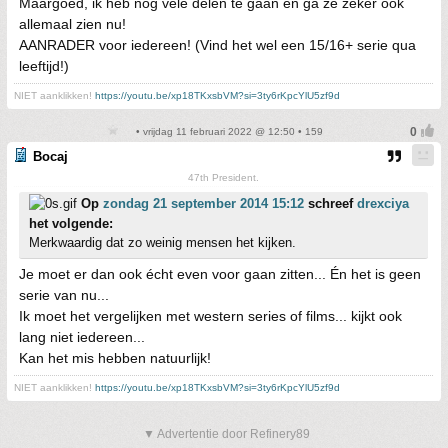
Maargoed, ik heb nog vele delen te gaan en ga ze zeker ook
allemaal zien nu!
AANRADER voor iedereen! (Vind het wel een 15/16+ serie qua
leeftijd!)
NIET aanklikken!
https://youtu.be/xp18TKxsbVM?si=3ty6rKpcYlU5zf9d
• vrijdag 11 februari 2022 @ 12:50 • 159
Bocaj
47th President.
Op
zondag 21 september 2014 15:12
schreef
drexciya
het volgende:
Merkwaardig dat zo weinig mensen het kijken.
Je moet er dan ook écht even voor gaan zitten... Én het is geen
serie van nu...
Ik moet het vergelijken met western series of films... kijkt ook
lang niet iedereen...
Kan het mis hebben natuurlijk!
NIET aanklikken!
https://youtu.be/xp18TKxsbVM?si=3ty6rKpcYlU5zf9d
▼ Advertentie door Refinery89