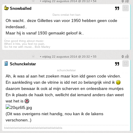
• vrijdag 22 augustus 2014 @ 20:12 • 54
Snowballed
Dans omdat het kan
Oh wacht.. deze Gillettes van voor 1950 hebben geen code
inderdaad..
Maar hij is vanaf 1930 gemaakt geloof ik..
One good thing about music:
When it hits, you feel no pain,
So hit me with music.. Bob Marley
• vrijdag 22 augustus 2014 @ 20:32 • 55
Schunckelstar
schunckelstar
Ah, ik was al aan het zoeken maar kon idd geen code vinden.
En aankleding van de vitrine is idd net zo belangrijk vind ik
daarom bewaar ik ook al mijn scherven en onleesbare muntjes
En ik plaats de haak toch, wellicht dat iemand anders dan weet
wat het is
(Dit was overigens niet handig, nou kan ik de lakens
verschonen..)
blablablablablablablablablablablablablabla