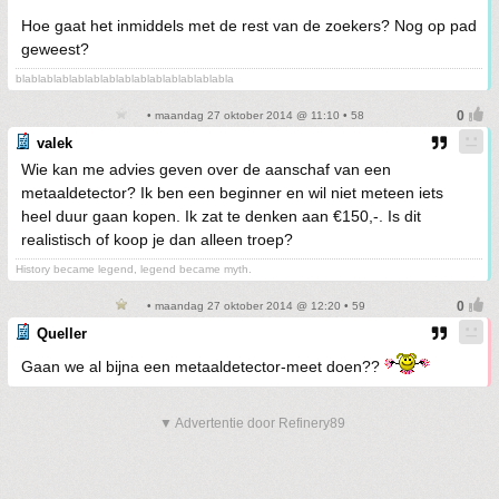
Hoe gaat het inmiddels met de rest van de zoekers? Nog op pad
geweest?
blablablablablablablablablablablablablabla
• maandag 27 oktober 2014 @ 11:10 • 58
valek
Wie kan me advies geven over de aanschaf van een
metaaldetector? Ik ben een beginner en wil niet meteen iets
heel duur gaan kopen. Ik zat te denken aan €150,-. Is dit
realistisch of koop je dan alleen troep?
History became legend, legend became myth.
• maandag 27 oktober 2014 @ 12:20 • 59
Queller
Gaan we al bijna een metaaldetector-meet doen??
▼ Advertentie door Refinery89