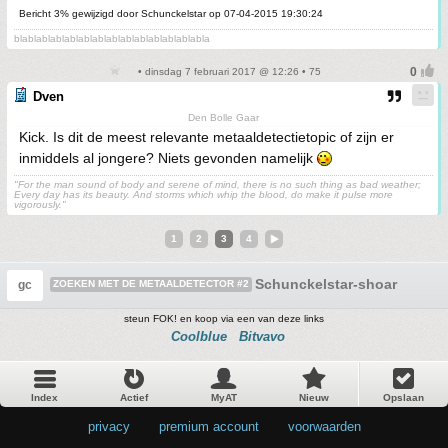
Bericht 3% gewijzigd door Schunckelstar op 07-04-2015 19:30:24
blablablablablablablablablablablablablabla
• dinsdag 7 februari 2017 @ 12:26 • 75
Dven
Den Bolle Gaar
Kick. Is dit de meest relevante metaaldetectietopic of zijn er
inmiddels al jongere? Niets gevonden namelijk
"For the man sound of body and serene of mind, there is no such thing as bad weather;
Every day has its beauty. And storms which whip the blood, do make it pulse more
vigorously."
1
2
3
4
Schunckelstar-shoarma. :P
gc
ZOEKEN MET DE METAALDETECTOR #2
steun FOK! en koop via een van deze links
Coolblue
Bitvavo
Index
Actief
MyAT
Nieuw
Opslaan
privacy
•
premium account
•
voorwaarden