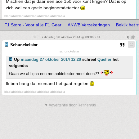
Mischien dat je daar een ace 150 voor kunt krijgen? Dat is op
zich wel een goeie beginnersdetector
blablablablablablablablablablablablablabla
F1 Store - Voor al je F1 Gear
ANWB Verzekeringen
Bekijk het
• dinsdag 28 oktober 2014 @ 09:06 • 61
Schunckelstar
schunckelstar
Op
maandag 27 oktober 2014 12:20
schreef
Queller
het
volgende:
Gaan we al bijna een metaaldetector-meet doen??
Ik ben bang dat niemand het gaat regelen
blablablablablablablablablablablablablabla
▼ Advertentie door Refinery89