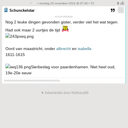
• zondag 23 november 2014 @ 07:40 • 72
Schunckelstar
schunckelstar
Nog 2 leuke dingen gevonden gister, verder viel het wat tegen.
Had ook maar 2 uurtjes de tijd
Oord van maastricht, onder
albrecht
en
isabella
1611-1615
Sierbeslag voor paardenhamen. Niet heel oud,
19e-20e eeuw
blablablablablablablablablablablablablabla
▼ Advertentie door Refinery89