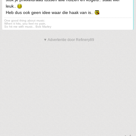
leuk..
Heb dus ook geen idee waar die haak van is..
One good thing about music:
When it hits, you feel no pain,
So hit me with music.. Bob Marley
▼ Advertentie door Refinery89