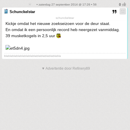
• zaterdag 27 september 2014 @ 17:26 • 56
Schunckelstar
schunckelstar
Kickje omdat het nieuwe zoekseizoen voor de deur staat.
En omdat ik een persoonlijk record heb neergezet vanmiddag.
39 musketkogels in 2,5 uur
blablablablablablablablablablablablablabla
▼ Advertentie door Refinery89