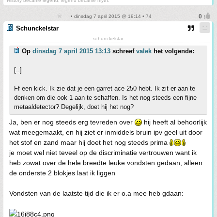
History became legend, legend became myth.
• dinsdag 7 april 2015 @ 19:14 • 74
Schunckelstar
schunckelstar
Op
dinsdag 7 april 2015 13:13
schreef
valek
het volgende:
[..]
Ff een kick. Ik zie dat je een garret ace 250 hebt. Ik zit er aan te
denken om die ook 1 aan te schaffen. Is het nog steeds een fijne
metaaldetector? Degelijk, doet hij het nog?
Ja, ben er nog steeds erg tevreden over
hij heeft al behoorlijk
wat meegemaakt, en hij ziet er inmiddels bruin ipv geel uit door
het stof en zand maar hij doet het nog steeds prima
je moet wel niet teveel op de discriminatie vertrouwen want ik
heb zowat over de hele breedte leuke vondsten gedaan, alleen
de onderste 2 blokjes laat ik liggen
Vondsten van de laatste tijd die ik er o.a mee heb gdaan: