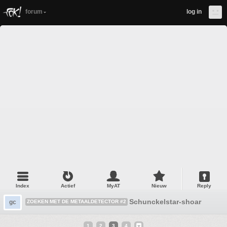
forum
log in
Index
Actief
MyAT
Nieuw
Reply
Schunckelstar-shoarma. :P
gc
ZOEKEN MET DE METAALDETECTOR #2
1
2
3
4