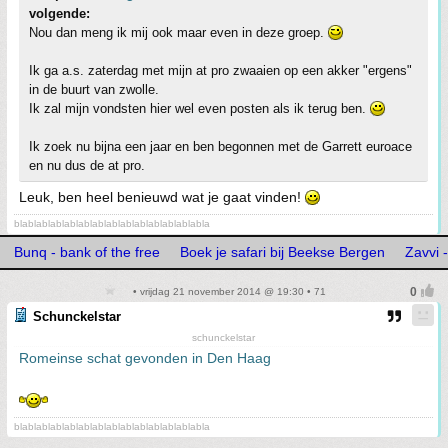
volgende:
Nou dan meng ik mij ook maar even in deze groep.
Ik ga a.s. zaterdag met mijn at pro zwaaien op een akker "ergens"
in de buurt van zwolle.
Ik zal mijn vondsten hier wel even posten als ik terug ben.
Ik zoek nu bijna een jaar en ben begonnen met de Garrett euroace
en nu dus de at pro.
Leuk, ben heel benieuwd wat je gaat vinden!
blablablablablablablablablablablablablabla
Bunq - bank of the free
Boek je safari bij Beekse Bergen
Zavvi
• vrijdag 21 november 2014 @ 19:30 • 71
Schunckelstar
schunckelstar
Romeinse schat gevonden in Den Haag
blablablablablablablablablablablablablabla