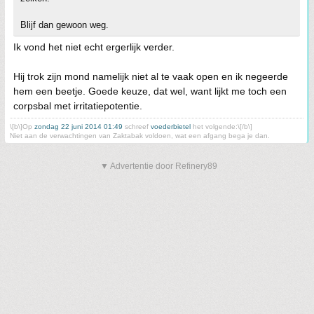
Blijf dan gewoon weg.
Ik vond het niet echt ergerlijk verder.
Hij trok zijn mond namelijk niet al te vaak open en ik negeerde
hem een beetje. Goede keuze, dat wel, want lijkt me toch een
corpsbal met irritatiepotentie.
\[b\]Op
zondag 22 juni 2014 01:49
schreef
voederbietel
het volgende:\[/b\]
Niet aan de verwachtingen van Zaktabak voldoen, wat een afgang bega je dan.
▼ Advertentie door Refinery89