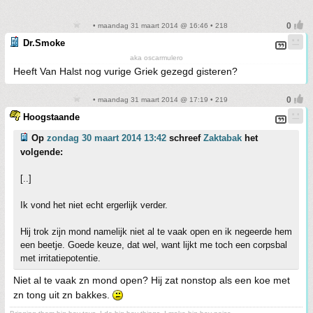
• maandag 31 maart 2014 @ 16:46 • 218
Dr.Smoke
aka oscarmulero
Heeft Van Halst nog vurige Griek gezegd gisteren?
• maandag 31 maart 2014 @ 17:19 • 219
Hoogstaande
Op
zondag 30 maart 2014 13:42
schreef
Zaktabak
het
volgende:
[..]
Ik vond het niet echt ergerlijk verder.
Hij trok zijn mond namelijk niet al te vaak open en ik negeerde hem
een beetje. Goede keuze, dat wel, want lijkt me toch een corpsbal
met irritatiepotentie.
Niet al te vaak zn mond open? Hij zat nonstop als een koe met
zn tong uit zn bakkes.