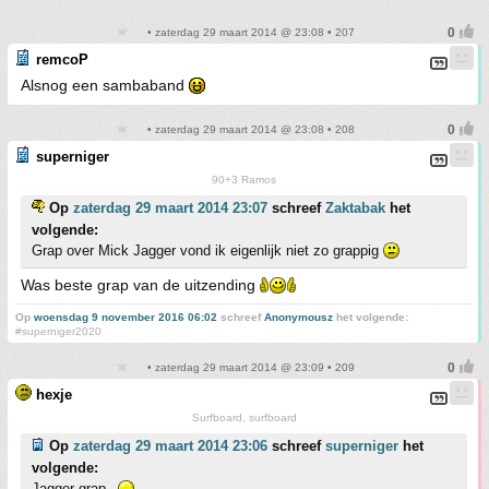
• zaterdag 29 maart 2014 @ 23:08 • 207
remcoP
Alsnog een sambaband
• zaterdag 29 maart 2014 @ 23:08 • 208
superniger
90+3 Ramos
Op
zaterdag 29 maart 2014 23:07
schreef
Zaktabak
het
volgende:
Grap over Mick Jagger vond ik eigenlijk niet zo grappig
Was beste grap van de uitzending
Op
woensdag 9 november 2016 06:02
schreef
Anonymousz
het volgende:
#superniger2020
• zaterdag 29 maart 2014 @ 23:09 • 209
hexje
Surfboard, surfboard
Op
zaterdag 29 maart 2014 23:06
schreef
superniger
het
volgende:
Jagger grap