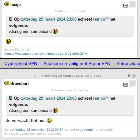
hexje
Surfboard, surfboard
Op
zaterdag 29 maart 2014 23:08
schreef
remcoP
het
volgende:
Alsnog een sambaband
Zwarte Piet is uit!
https://www.youtube.com/w(...)bedded&v=OV3xp5ZXSYA
Cyberghost VPN
Anoniem en veilig met ProtonVPN
Betrouwbaa
• zaterdag 29 maart 2014 @ 23:17 • 211
Bravebart
København er på plads ja
Op
zaterdag 29 maart 2014 23:08
schreef
remcoP
het
volgende:
Alsnog een sambaband
Je verwacht het niet
Op
donderdag 22 november 2012 00:14
schreef
ondeugend
het volgende:
liefdevolle gevoelens voor de duisternis