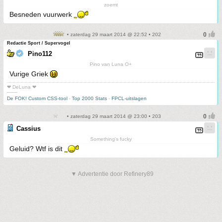
zoemt
Besneden vuurwerk
• zaterdag 29 maart 2014 @ 22:52 • 202
Redactie Sport / Supervogel
Pino112
Pino van Luna O+
Vurige Griek
❤ DeLuna ❤
-------
De FOK! Custom CSS-tool
-
Top 2000 Stats
-
FPCL-uitslagen
• zaterdag 29 maart 2014 @ 23:00 • 203
Cassius
Something's fucky
Geluid? Wtf is dit
▼ Advertentie door Refinery89