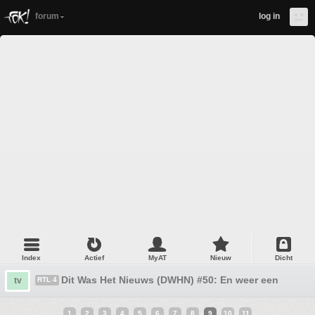
forum
log in
Index
Actief
MyAT
Nieuw
Dicht
Dit Was Het Nieuws (DWHN) #50: En weer een nieuw 
tv
RTL 4
1
2
3
4
5
6
7
8
9
10
11