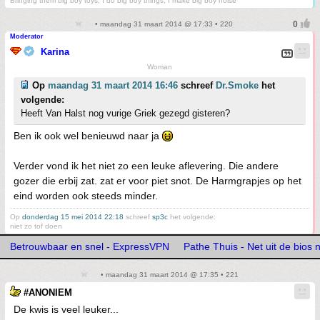
Bringing them big boy toys, I do big boy things, I make big boy noise
• maandag 31 maart 2014 @ 17:33 • 220
Moderator
Karina
Woman
Op
maandag 31 maart 2014 16:46
schreef
Dr.Smoke
het
volgende:
Heeft Van Halst nog vurige Griek gezegd gisteren?
Ben ik ook wel benieuwd naar ja
Verder vond ik het niet zo een leuke aflevering. Die andere
gozer die erbij zat. zat er voor piet snot. De Harmgrapjes op het
eind worden ook steeds minder.
Op
donderdag 15 mei 2014 22:18
schreef
sp3c
het volgende:
niet zo tof doen
Betrouwbaar en snel - ExpressVPN
Pathe Thuis - Net uit de bios n
• maandag 31 maart 2014 @ 17:35 • 221
#ANONIEM
De kwis is veel leuker...