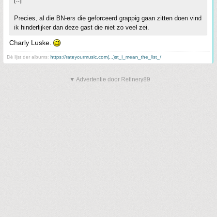
Precies, al die BN-ers die geforceerd grappig gaan zitten doen vind
ik hinderlijker dan deze gast die niet zo veel zei.
Charly Luske.
Dé lijst der albums:
https://rateyourmusic.com(...)st_i_mean_the_list_/
▼ Advertentie door Refinery89