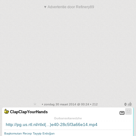
▼ Advertentie door Refinery89
• zondag 30 maart 2014 @ 00:24 • 212
ClapClapYourHands
Gurbansoltanedzhe
http://pg.us.rtl.nl/rtlxl(...)e40-28c5f3a66e14.mp4
Başkomutan Recep Tayyip Erdoğan