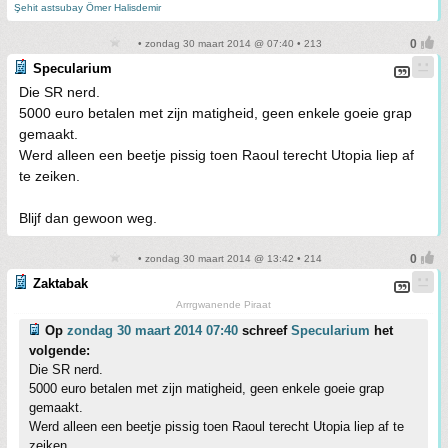
Şehit astsubay Ömer Halisdemir
• zondag 30 maart 2014 @ 07:40 • 213
Specularium
Die SR nerd.
5000 euro betalen met zijn matigheid, geen enkele goeie grap
gemaakt.
Werd alleen een beetje pissig toen Raoul terecht Utopia liep af
te zeiken.
Blijf dan gewoon weg.
• zondag 30 maart 2014 @ 13:42 • 214
Zaktabak
Arrrgwanende Piraat
Op
zondag 30 maart 2014 07:40
schreef
Specularium
het
volgende:
Die SR nerd.
5000 euro betalen met zijn matigheid, geen enkele goeie grap
gemaakt.
Werd alleen een beetje pissig toen Raoul terecht Utopia liep af te
zeiken.