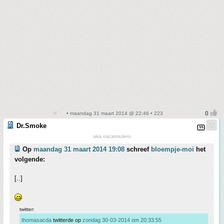
• maandag 31 maart 2014 @ 22:46 • 223
Dr.Smoke
aka oscarmulero
Op
maandag 31 maart 2014 19:08
schreef
bloempje-moi
het
volgende:
[..]
twitter:
thomasacda
twitterde op
zondag 30-03-2014 om 20:33:55