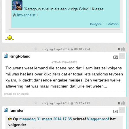
'Karagounisviel in als een vurige Griek'!! Klasse
@
Jmvanhalst
!
reageer
retweet
• vrijdag 4 april 2014 @ 00:18 • 224
KingRoland
#TEAMJOHANNES
Trouwens weet iemand die scene nog dat Harm iets zei volgens
mij was het iets over kijkcijfers dat er totaal iets randoms tevoren
kwam, ik dacht dansende engelse meisjes. Ben vergeten welke
aflevering het was maar misschien dat jullie het weten...
graag op anoniem
• vrijdag 4 april 2014 @ 13:12 • 225
funrider
Op
maandag 31 maart 2014 17:35
schreef
Vlaggenroof
het
volgende: