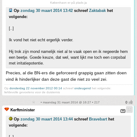
København er på plads ja
Op
zondag 30 maart 2014 13:42
schreef
Zaktabak
het
volgende:
[..]
Ik vond het niet echt ergerlijk verder.
Hij trok zijn mond namelijk niet al te vaak open en ik negeerde hem
een beetje. Goede keuze, dat wel, want lijkt me toch een corpsbal
met irritatiepotentie.
Precies, al die BN-ers die geforceerd grappig gaan zitten doen
vind ik hinderlijker dan deze gast die niet zo veel zei.
Op
donderdag 22 november 2012 00:14
schreef
ondeugend
het volgende:
liefdevolle gevoelens voor de duisternis
• maandag 31 maart 2014 @ 16:27 • 217
Kerftminister
Op
zondag 30 maart 2014 13:44
schreef
Bravebart
het
volgende:
[..]