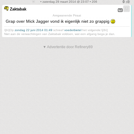
• zaterdag 29 maart 2014 @ 23:07 • 206
Zaktabak
Arrrgwanende Piraat
Grap over Mick Jagger vond ik eigenlijk niet zo grappig
\[b\]Op
zondag 22 juni 2014 01:49
schreef
voederbietel
het volgende:\[/b\]
Niet aan de verwachtingen van Zaktabak voldoen, wat een afgang bega je dan.
▼ Advertentie door Refinery89