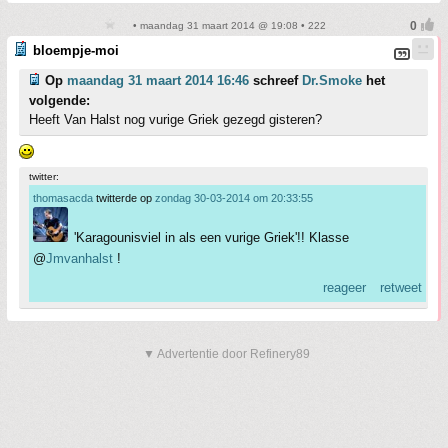
• maandag 31 maart 2014 @ 19:08 • 222
bloempje-moi
Op
maandag 31 maart 2014 16:46
schreef
Dr.Smoke
het
volgende:
Heeft Van Halst nog vurige Griek gezegd gisteren?
twitter:
thomasacda
twitterde op
zondag 30-03-2014 om 20:33:55
'Karagounisviel in als een vurige Griek'!! Klasse
@
Jmvanhalst
!
reageer
retweet
▼ Advertentie door Refinery89