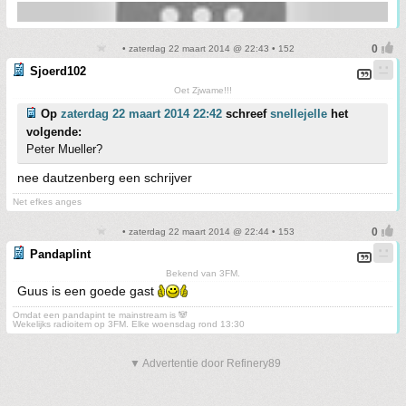
• zaterdag 22 maart 2014 @ 22:43 • 152
Sjoerd102
Oet Zjwame!!!
Op
zaterdag 22 maart 2014 22:42
schreef
snellejelle
het
volgende:
Peter Mueller?
nee dautzenberg een schrijver
Net efkes anges
• zaterdag 22 maart 2014 @ 22:44 • 153
Pandaplint
Bekend van 3FM.
Guus is een goede gast
Omdat een pandapint te mainstream is 🐼
Wekelijks radioitem op 3FM. Elke woensdag rond 13:30
▼ Advertentie door Refinery89