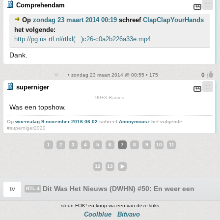
Comprehendam
Op
zondag 23 maart 2014 00:19
schreef
ClapClapYourHands
het volgende:
http://pg.us.rtl.nl/rtlxl(...)c26-c0a2b226a33e.mp4
Dank.
• zondag 23 maart 2014 @ 00:55 • 175
superniger
90+3 Ramos
Was een topshow.
Op
woensdag 9 november 2016 06:02
schreef
Anonymousz
het volgende:
#superniger2020
1
2
3
4
5
6
7
8
9
10
11
12
13
Dit Was Het Nieuws (DWHN) #50: En weer een nieuw 
tv
RTL 4
steun FOK! en koop via een van deze links
Coolblue
Bitvavo