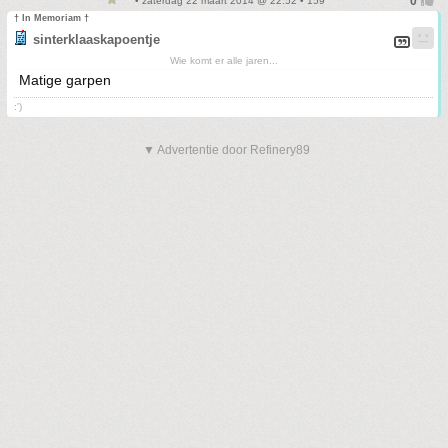
• zaterdag 22 maart 2014 @ 22:52 • 159
† In Memoriam †
sinterklaaskapoentje
Wie komt er alle jaren...
Matige garpen
:')
▼ Advertentie door Refinery89