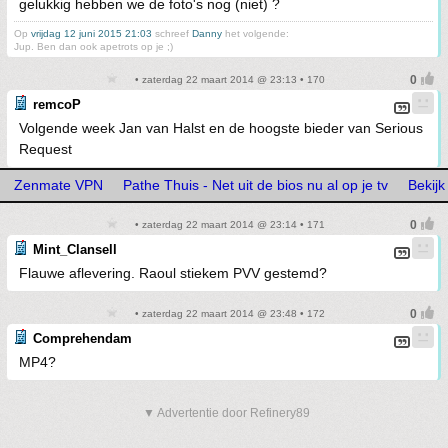
gelukkig hebben we de foto's nog (niet) ?
Op
vrijdag 12 juni 2015 21:03
schreef
Danny
het volgende:
Jup. Ben dan ook apetrots op je ;)
• zaterdag 22 maart 2014 @ 23:13 • 170
remcoP
Volgende week Jan van Halst en de hoogste bieder van Serious
Request
Zenmate VPN
Pathe Thuis - Net uit de bios nu al op je tv
Bekij
• zaterdag 22 maart 2014 @ 23:14 • 171
Mint_Clansell
Flauwe aflevering. Raoul stiekem PVV gestemd?
• zaterdag 22 maart 2014 @ 23:48 • 172
Comprehendam
MP4?
▼ Advertentie door Refinery89