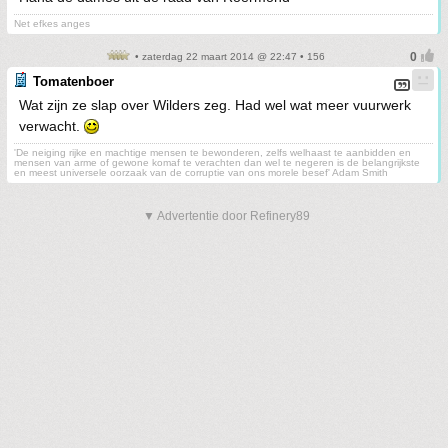
Net efkes anges
• zaterdag 22 maart 2014 @ 22:47 • 156
Tomatenboer
Wat zijn ze slap over Wilders zeg. Had wel wat meer vuurwerk
verwacht.
'De neiging rijke en machtige mensen te bewonderen, zelfs welhaast te aanbidden en
mensen van arme of gewone komaf te verachten dan wel te negeren is de belangrijkste
en meest universele oorzaak van de corruptie van ons morele besef' Adam Smith
▼ Advertentie door Refinery89