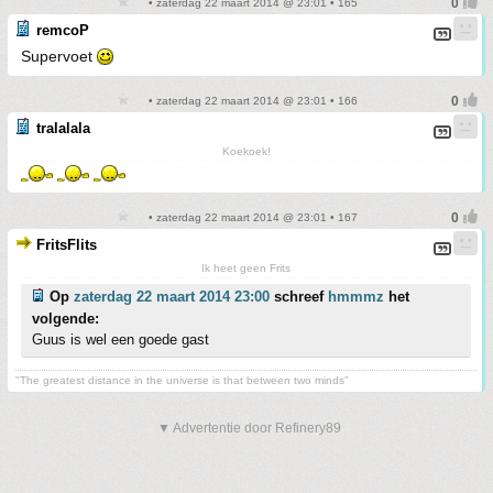
• zaterdag 22 maart 2014 @ 23:01 • 165
remcoP
Supervoet
• zaterdag 22 maart 2014 @ 23:01 • 166
tralalala
Koekoek!
• zaterdag 22 maart 2014 @ 23:01 • 167
FritsFlits
Ik heet geen Frits
Op
zaterdag 22 maart 2014 23:00
schreef
hmmmz
het
volgende:
Guus is wel een goede gast
"The greatest distance in the universe is that between two minds"
▼ Advertentie door Refinery89