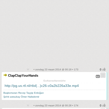
• zondag 23 maart 2014 @ 00:19 • 173
ClapClapYourHands
Gurbansoltanedzhe
http://pg.us.rtl.nl/rtlxl(...)c26-c0a2b226a33e.mp4
Başkomutan Recep Tayyip Erdoğan
Şehit astsubay Ömer Halisdemir
• zondag 23 maart 2014 @ 00:28 • 174