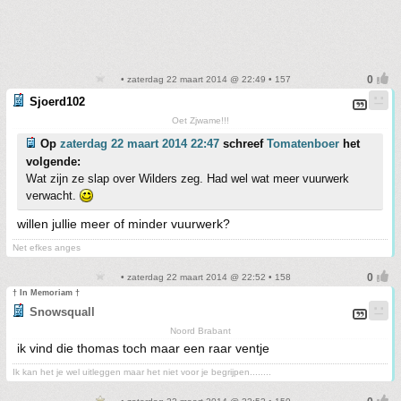
• zaterdag 22 maart 2014 @ 22:49 • 157
Sjoerd102
Oet Zjwame!!!
Op
zaterdag 22 maart 2014 22:47
schreef
Tomatenboer
het
volgende:
Wat zijn ze slap over Wilders zeg. Had wel wat meer vuurwerk
verwacht.
willen jullie meer of minder vuurwerk?
Net efkes anges
• zaterdag 22 maart 2014 @ 22:52 • 158
† In Memoriam †
Snowsquall
Noord Brabant
ik vind die thomas toch maar een raar ventje
Ik kan het je wel uitleggen maar het niet voor je begrijpen........