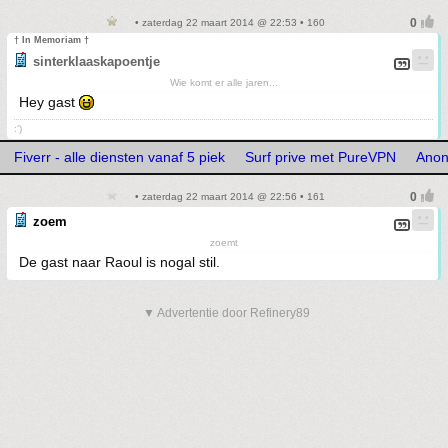
• zaterdag 22 maart 2014 @ 22:53 • 160
† In Memoriam †
sinterklaaskapoentje
Wie komt er alle jaren...
Hey gast
:')
Fiverr - alle diensten vanaf 5 piek
Surf prive met PureVPN
Anon
• zaterdag 22 maart 2014 @ 22:56 • 161
zoem
zoemt
De gast naar Raoul is nogal stil.
▼ Advertentie door Refinery89