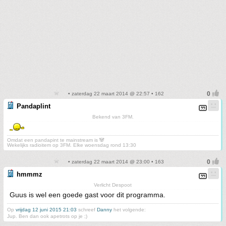
• zaterdag 22 maart 2014 @ 22:57 • 162
Pandaplint
Bekend van 3FM.
Omdat een pandapint te mainstream is 🐼
Wekelijks radioitem op 3FM. Elke woensdag rond 13:30
• zaterdag 22 maart 2014 @ 23:00 • 163
hmmmz
Verlicht Despoot
Guus is wel een goede gast voor dit programma.
Op
vrijdag 12 juni 2015 21:03
schreef
Danny
het volgende:
Jup. Ben dan ook apetrots op je ;)