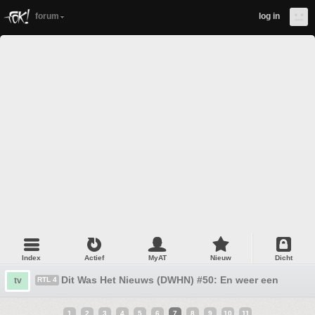
forum
log in
Index
Actief
MyAT
Nieuw
Dicht
Dit Was Het Nieuws (DWHN) #50: En weer een nieuw 
tv
RTL 4
1
2
3
4
5
6
7
8
9
10
11