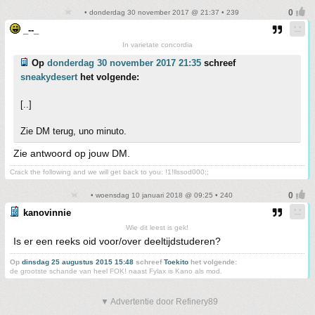
• donderdag 30 november 2017 @ 21:37 • 239
_--_
In varietate concordia
Op
donderdag 30 november 2017 21:35
schreef
sneakydesert
het volgende:
[..]
Zie DM terug, uno minuto.
Zie antwoord op jouw DM.
Crack the following and we will get back to you: !1!llssod000;;
• woensdag 10 januari 2018 @ 09:25 • 240
kanovinnie
Wie dit leest is gek!
Is er een reeks oid voor/over deeltijdstuderen?
Op
dinsdag 25 augustus 2015 15:48
schreef
Toekito
het volgende:
de grootste schande van heel FOK! naast Fylax is Kano als mod.
▼ Advertentie door Refinery89