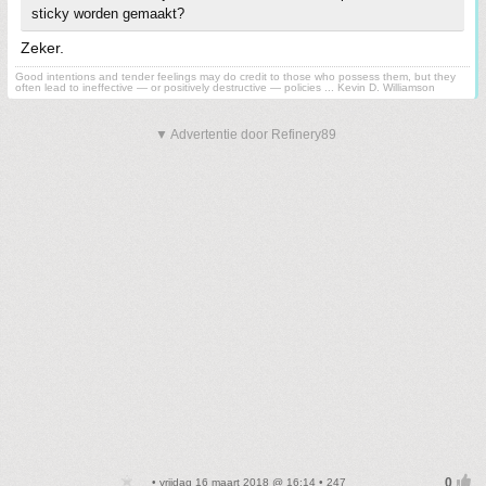
sticky worden gemaakt?
Zeker.
Good intentions and tender feelings may do credit to those who possess them, but they
often lead to ineffective — or positively destructive — policies ... Kevin D. Williamson
▼ Advertentie door Refinery89
• vrijdag 16 maart 2018 @ 16:14 • 247