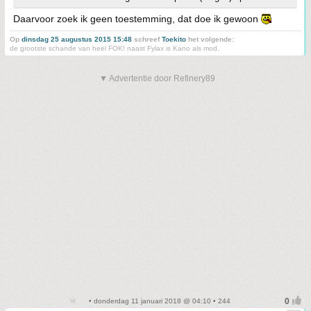
Daarvoor zoek ik geen toestemming, dat doe ik gewoon
Op
dinsdag 25 augustus 2015 15:48
schreef
Toekito
het volgende:
de grootste schande van heel FOK! naast Fylax is Kano als mod.
▼ Advertentie door Refinery89
• donderdag 11 januari 2018 @ 04:10 • 244