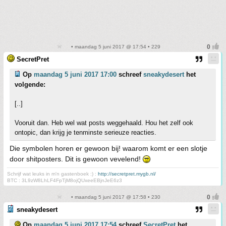
• maandag 5 juni 2017 @ 17:54 • 229
SecretPret
Op
maandag 5 juni 2017 17:00
schreef
sneakydesert
het
volgende:
[..]
Vooruit dan. Heb wel wat posts weggehaald. Hou het zelf ook
ontopic, dan krijg je tenminste serieuze reacties.
Die symbolen horen er gewoon bij! waarom komt er een slotje
door shitposters. Dit is gewoon vevelend!
Schrijf wat leuks in m'n gastenboek :) :
http://secretpret.mygb.nl/
BTC : 3L9zW8LhLF4FpTjM8ojQUxeeEBjnJeE6z3
• maandag 5 juni 2017 @ 17:58 • 230
sneakydesert
Op
maandag 5 juni 2017 17:54
schreef
SecretPret
het