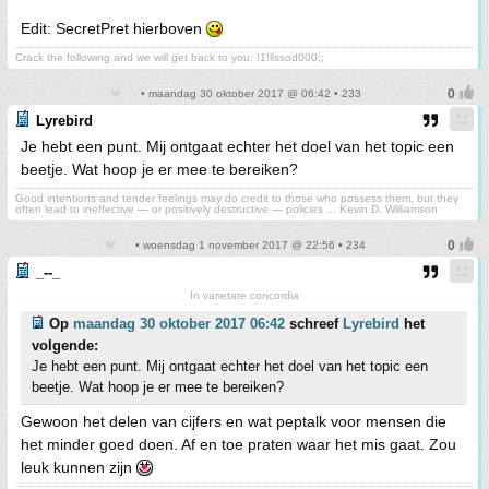
Edit: SecretPret hierboven
Crack the following and we will get back to you: !1!llssod000;;
• maandag 30 oktober 2017 @ 06:42 • 233
Lyrebird
Je hebt een punt. Mij ontgaat echter het doel van het topic een
beetje. Wat hoop je er mee te bereiken?
Good intentions and tender feelings may do credit to those who possess them, but they
often lead to ineffective — or positively destructive — policies ... Kevin D. Williamson
• woensdag 1 november 2017 @ 22:56 • 234
_--_
In varietate concordia
Op
maandag 30 oktober 2017 06:42
schreef
Lyrebird
het
volgende:
Je hebt een punt. Mij ontgaat echter het doel van het topic een
beetje. Wat hoop je er mee te bereiken?
Gewoon het delen van cijfers en wat peptalk voor mensen die
het minder goed doen. Af en toe praten waar het mis gaat. Zou
leuk kunnen zijn