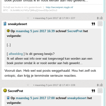
boek poster omdat ik er nooit eerder aan heb gewerkt...
Schrijf wat leuks in m'n gastenboek :) :
http://secretpret.mygb.nl/
BTC : 3L9zW8LhLF4FpTjM8ojQUxeeEBjnJeE6z3
• maandag 5 juni 2017 @ 17:00 • 227
sneakydesert
Op
maandag 5 juni 2017 16:39
schreef
SecretPret
het
volgende:
[..]
[
afbeelding
] Is dit genoeg bewijs?
Ik wil alleen wat info over wat toegevoegd kan worden aan een
boek poster omdat ik er nooit eerder aan heb gewerkt...
Vooruit dan. Heb wel wat posts weggehaald. Hou het zelf ook
ontopic, dan krijg je tenminste serieuze reacties.
• maandag 5 juni 2017 @ 17:40 • 228
SecretPret
Op
maandag 5 juni 2017 17:00
schreef
sneakydesert
het
volgende: