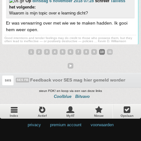
Op
dinsdag 6 november 2018 07:28
schreef
Tailless
het volgende:
Waarom is mijn topic over e learning dicht?
Er was verwarring over met wie we te maken hadden. Ik gooi
hem weer open.
Good intentions and tender feelings may do credit to those who possess them, but they
often lead to ineffective — or positively destructive — policies ... Kevin D. Williamson
1
2
3
4
5
6
7
8
9
10
11
Feedback voor SES mag hier gemeld worden
ses
SES FB
steun FOK! en koop via een van deze links
Coolblue
Bitvavo
Index
Actief
MyAT
Nieuw
Opslaan
privacy
•
premium account
•
voorwaarden