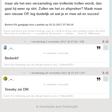
maar als het een verzameling van trollende trollen wordt, dan
gaat hij weer op slot. Zullen we het zo afspreken? Maak maar
een nieuwe OP, leg duidelijk uit wat je er mee wil en succes!
Bericht 0% gewijzigd door Lyrebird op 02-11-2017 07:59:16
Good intentions and tender feelings may do credit to those who possess them, but they
often lead to ineffective — or positively destructive — policies ... Kevin D. Williamson
• donderdag 2 november 2017 @ 07:30 • 236
_--_
In varietate concordia
Bedankt!
Crack the following and we will get back to you: !1!llssod000;;
• donderdag 30 november 2017 @ 21:33 • 237
_--_
In varietate concordia
Sneaky zie DM.
Crack the following and we will get back to you: !1!llssod000;;
▼ Advertentie door Refinery89