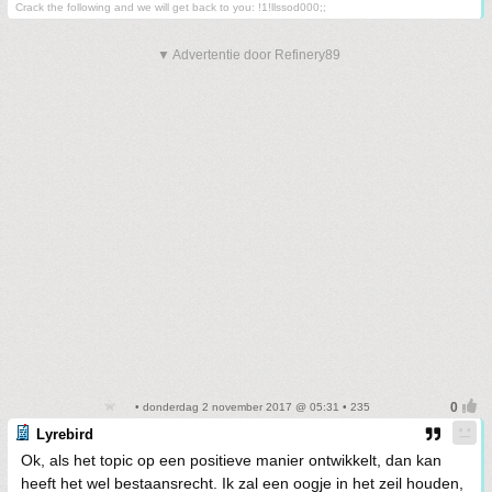
Crack the following and we will get back to you: !1!llssod000;;
▼ Advertentie door Refinery89
• donderdag 2 november 2017 @ 05:31 • 235
Lyrebird
Ok, als het topic op een positieve manier ontwikkelt, dan kan
heeft het wel bestaansrecht. Ik zal een oogje in het zeil houden,