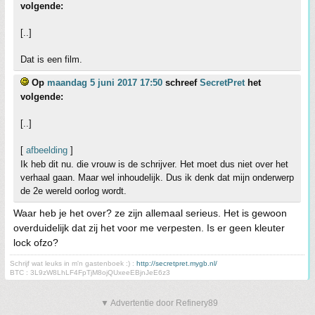
volgende:
[..]
Dat is een film.
Op
maandag 5 juni 2017 17:50
schreef
SecretPret
het
volgende:
[..]
[
afbeelding
]
Ik heb dit nu. die vrouw is de schrijver. Het moet dus niet over het
verhaal gaan. Maar wel inhoudelijk. Dus ik denk dat mijn onderwerp
de 2e wereld oorlog wordt.
Waar heb je het over? ze zijn allemaal serieus. Het is gewoon
overduidelijk dat zij het voor me verpesten. Is er geen kleuter
lock ofzo?
Schrijf wat leuks in m'n gastenboek :) :
http://secretpret.mygb.nl/
BTC : 3L9zW8LhLF4FpTjM8ojQUxeeEBjnJeE6z3
▼ Advertentie door Refinery89