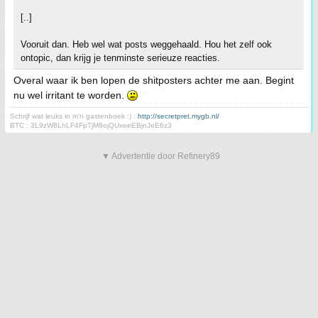
[..]
Vooruit dan. Heb wel wat posts weggehaald. Hou het zelf ook
ontopic, dan krijg je tenminste serieuze reacties.
Overal waar ik ben lopen de shitposters achter me aan. Begint
nu wel irritant te worden.
Schrijf wat leuks in m'n gastenboek :) :
http://secretpret.mygb.nl/
BTC : 3L9zW8LhLF4FpTjM8ojQUxeeEBjnJeE6z3
▼ Advertentie door Refinery89