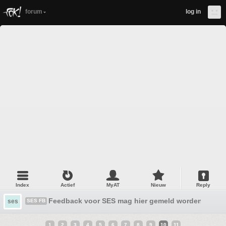
forum
log in
Index
Actief
MyAT
Nieuw
Reply
Feedback voor SES mag hier gemeld worden
ses
SES FB
1
2
3
4
5
6
7
8
9
10
11