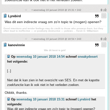
• woensdag 10 januari 2018 @ 15:31 • 242
Lyrebird
Was dit een indirecte vraag om zo'n topic te (mogen) openen?
Good intentions and tender feelings may do credit to those who possess them, but they
often lead to ineffective — or positively destructive — policies ... Kevin D. Williamson
• woensdag 10 januari 2018 @ 18:54 • 243
kanovinnie
Wie dit leest is gek!
Op
woensdag 10 januari 2018 14:54
schreef
sneakydesert
het volgende:
[..]
Niet dat ik kan zien in het overzicht van SES. En met de kapotte
zoekfunctie kan ik ook niet in het verleden zoeken.
Okkkk, thanks.
Op
woensdag 10 januari 2018 15:31
schreef
Lyrebird
het
volgende:
Was dit een indirecte vraag om zo'n topic te (mogen) openen?