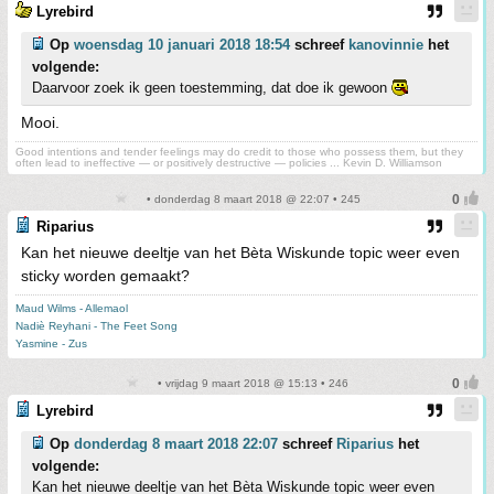
Lyrebird
Op
woensdag 10 januari 2018 18:54
schreef
kanovinnie
het
volgende:
Daarvoor zoek ik geen toestemming, dat doe ik gewoon
Mooi.
Good intentions and tender feelings may do credit to those who possess them, but they
often lead to ineffective — or positively destructive — policies ... Kevin D. Williamson
• donderdag 8 maart 2018 @ 22:07 • 245
Riparius
Kan het nieuwe deeltje van het Bèta Wiskunde topic weer even
sticky worden gemaakt?
Maud Wilms - Allemaol
Nadiè Reyhani - The Feet Song
Yasmine - Zus
• vrijdag 9 maart 2018 @ 15:13 • 246
Lyrebird
Op
donderdag 8 maart 2018 22:07
schreef
Riparius
het
volgende:
Kan het nieuwe deeltje van het Bèta Wiskunde topic weer even