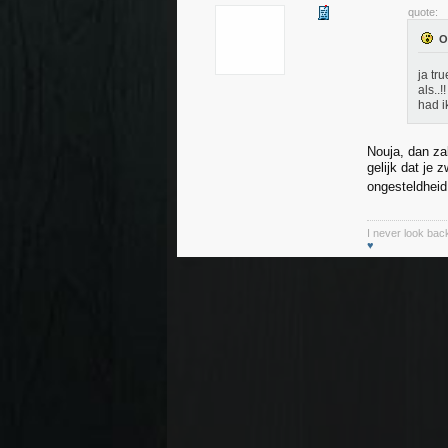
quote:
ja tr
als..
had i
Nouja, dan zal
gelijk dat je
ongesteldhei
I never look back
♥