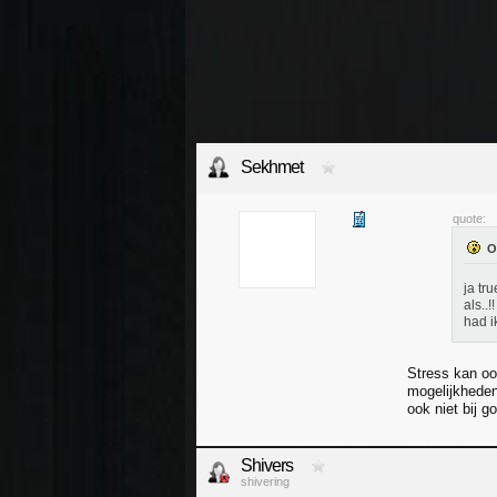
Sekhmet
quote:
ja tr
als..
had i
Stress kan ook
mogelijkheden.
ook niet bij g
Shivers
shivering