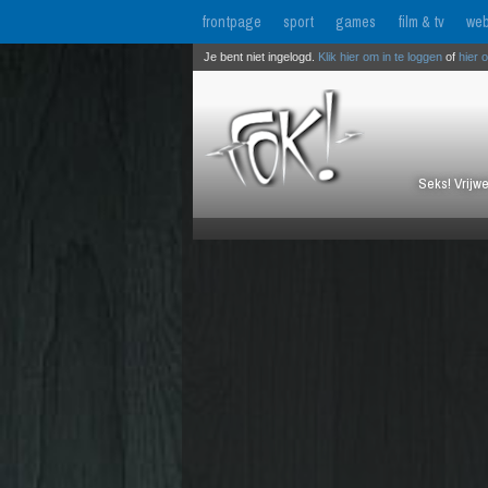
frontpage
sport
games
film & tv
web
Je bent niet ingelogd.
Klik hier om in te loggen
of
hier 
Seks! Vrijwe