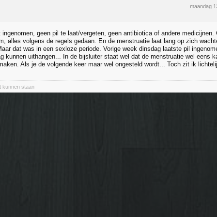
maandag 12
ist ingenomen, geen pil te laat/vergeten, geen antibiotica of andere medicijne
om, alles volgens de regels gedaan. En de menstruatie laat lang op zich wacht
Maar dat was in een sexloze periode. Vorige week dinsdag laatste pil ingeno
g kunnen uithangen... In de bijsluiter staat wel dat de menstruatie wel eens kan
maken. Als je de volgende keer maar wel ongesteld wordt... Toch zit ik lichteli
st kunnen staan