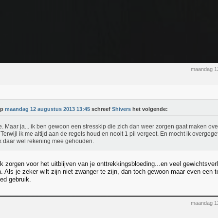
maandag 12
Op
maandag 12 augustus 2013 13:45
schreef
Shivers
het volgende:
ue. Maar ja... ik ben gewoon een stresskip die zich dan weer zorgen gaat maken ove
!! Terwijl ik me altijd aan de regels houd en nooit 1 pil vergeet. En mocht ik overg
k daar wel rekening mee gehouden.
 zorgen voor het uitblijven van je onttrekkingsbloeding...en veel gewichtsver
 Als je zeker wilt zijn niet zwanger te zijn, dan toch gewoon maar even een tes
oed gebruik.
maandag 12