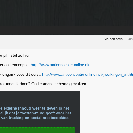
Vis een optie?
din
 pil - stel ze hier.
er anti-conceptie:
http://www.anticonceptie-online.nl/
erkingen? Lees dit eerst:
http://www.anticonceptie-online.nl/bijwerkingen_pil.h
 wat moet ik doen? Onderstaand schema gebruiken:
e externe inhoud weer te geven is het
lijk dat je toestemming geeft voor het
 van tracking en social mediacookies.