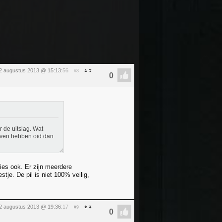
 augustus 2013 @ 15:13
:56
#8
r de uitslag. Wat
egeven hebben oid dan
lies ook. Er zijn meerdere
tje. De pil is niet 100% veilig,
 augustus 2013 @ 19:36
:17
#9