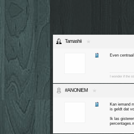
Tamashii
Even centraal
I wonder if the st
#ANONIEM
Kan iemand mi
is geldt dat v
Ik las gistere
percentages.m