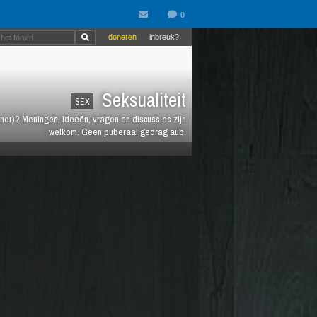
doneren
inbreuk?
Seksualiteit
SEX
rtner)? Meningen, ideeën, vragen en discussies zijn
welkom. Geen puberaal gedrag aub.