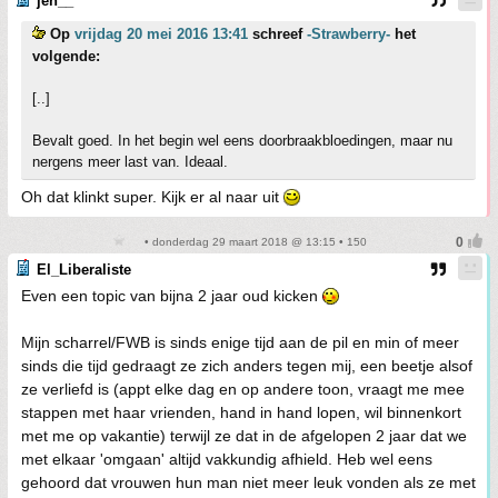
jen__
Op
vrijdag 20 mei 2016 13:41
schreef
-Strawberry-
het
volgende:
[..]
Bevalt goed. In het begin wel eens doorbraakbloedingen, maar nu
nergens meer last van. Ideaal.
Oh dat klinkt super. Kijk er al naar uit
• donderdag 29 maart 2018 @ 13:15 • 150
El_Liberaliste
Even een topic van bijna 2 jaar oud kicken
Mijn scharrel/FWB is sinds enige tijd aan de pil en min of meer
sinds die tijd gedraagt ze zich anders tegen mij, een beetje alsof
ze verliefd is (appt elke dag en op andere toon, vraagt me mee
stappen met haar vrienden, hand in hand lopen, wil binnenkort
met me op vakantie) terwijl ze dat in de afgelopen 2 jaar dat we
met elkaar 'omgaan' altijd vakkundig afhield. Heb wel eens
gehoord dat vrouwen hun man niet meer leuk vonden als ze met