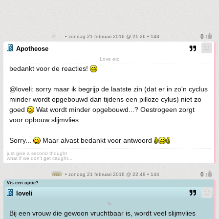
• zondag 21 februari 2016 @ 21:26 • 143
Apotheose
Love etc
bedankt voor de reacties!
@loveli: sorry maar ik begrijp de laatste zin (dat er in zo'n cyclus
minder wordt opgebouwd dan tijdens een pilloze cylus) niet zo
goed
Wat wordt minder opgebouwd...? Oestrogeen zorgt
voor opbouw slijmvlies...
Sorry...
Maar alvast bedankt voor antwoord
just give a second thought
what if we don't get caught...
• zondag 21 februari 2016 @ 22:49 • 144
Vis een optie?
loveli
N
Bij een vrouw die gewoon vruchtbaar is, wordt veel slijmvlies