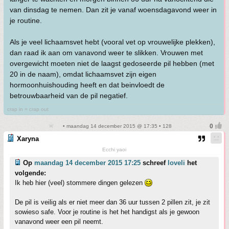
van dinsdag te nemen. Dan zit je vanaf woensdagavond weer in
je routine.
Als je veel lichaamsvet hebt (vooral vet op vrouwelijke plekken),
dan raad ik aan om vanavond weer te slikken. Vrouwen met
overgewicht moeten niet de laagst gedoseerde pil hebben (met
20 in de naam), omdat lichaamsvet zijn eigen
hormoonhuishouding heeft en dat beinvloedt de
betrouwbaarheid van de pil negatief.
crap in = crap out
• maandag 14 december 2015 @ 17:35 • 128
Xaryna
Ecchi yaoi
Op
maandag 14 december 2015 17:25
schreef
loveli
het
volgende:
Ik heb hier (veel) stommere dingen gelezen
De pil is veilig als er niet meer dan 36 uur tussen 2 pillen zit, je zit
sowieso safe. Voor je routine is het het handigst als je gewoon
vanavond weer een pil neemt.