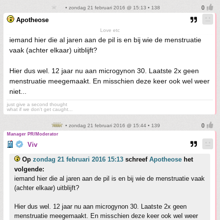
• zondag 21 februari 2016 @ 15:13 • 138
Apotheose
Love etc
iemand hier die al jaren aan de pil is en bij wie de menstruatie
vaak (achter elkaar) uitblijft?
Hier dus wel. 12 jaar nu aan microgynon 30. Laatste 2x geen
menstruatie meegemaakt. En misschien deze keer ook wel weer
niet...
just give a second thought
what if we don't get caught...
• zondag 21 februari 2016 @ 15:44 • 139
Manager PR/Moderator
Viv
Op
zondag 21 februari 2016 15:13
schreef
Apotheose
het
volgende:
iemand hier die al jaren aan de pil is en bij wie de menstruatie vaak
(achter elkaar) uitblijft?
Hier dus wel. 12 jaar nu aan microgynon 30. Laatste 2x geen
menstruatie meegemaakt. En misschien deze keer ook wel weer