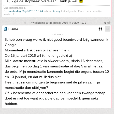
Ja, ik ga de stopweek overslaan. Dank je wel.
Chocoladetaartjes.
Op
donderdag 25 juli 2013 18:44
schreef
trovey
het volgende: Evert, de vrouwelijke
versie. :P
• woensdag 30 december 2015 @ 00:29 • 131
Liame
andersom
Ik heb een vraag welke ik niet goed beantwoord krijg wanneer ik
Google.
Momenteel slik ik geen pil (al jaren niet).
Op 15 januari 2016 wil ik niet ongesteld zijn.
Mijn laatste menstruatie is alweer voorbij sinds 16 december,
dus beginnen op dag 1 van menstruatie of dag 5 is al niet aan
de orde. Mijn menstruatie kennende begint die ergens tussen 10
en 13 januari, en dat wil ik dus niet.
Heeft het zin om morgen te beginnen met de pil en zal mijn
menstruatie dan uitblijven?
Of ik beschermd of onbeschermd ben voor een zwangerschap
doet er niet toe want ik ga die dag vermoedelijk geen seks
hebben.