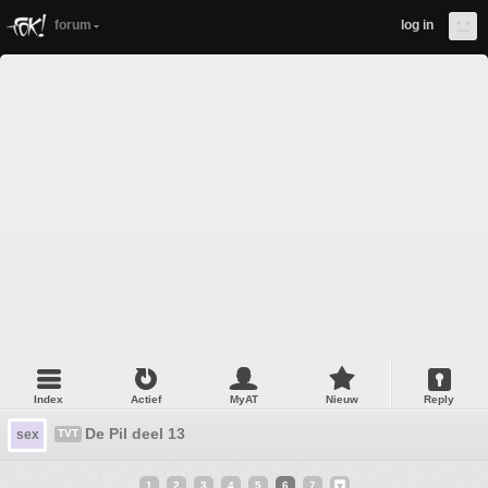
forum
log in
Index
Actief
MyAT
Nieuw
Reply
De Pil deel 13
sex
TVT
1
2
3
4
5
6
7