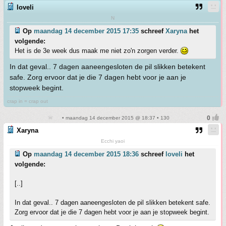
loveli
N
Op
maandag 14 december 2015 17:35
schreef
Xaryna
het
volgende:
Het is de 3e week dus maak me niet zo'n zorgen verder.
In dat geval.. 7 dagen aaneengesloten de pil slikken betekent
safe. Zorg ervoor dat je die 7 dagen hebt voor je aan je
stopweek begint.
crap in = crap out
• maandag 14 december 2015 @ 18:37 • 130
Xaryna
Ecchi yaoi
Op
maandag 14 december 2015 18:36
schreef
loveli
het
volgende:
[..]
In dat geval.. 7 dagen aaneengesloten de pil slikken betekent safe.
Zorg ervoor dat je die 7 dagen hebt voor je aan je stopweek begint.