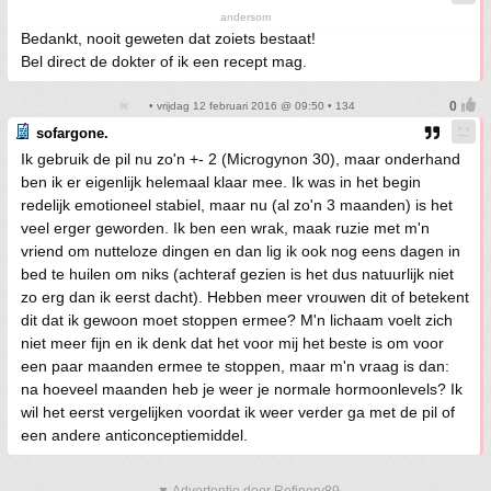
andersom
Bedankt, nooit geweten dat zoiets bestaat!
Bel direct de dokter of ik een recept mag.
• vrijdag 12 februari 2016 @ 09:50 • 134
sofargone.
Ik gebruik de pil nu zo'n +- 2 (Microgynon 30), maar onderhand
ben ik er eigenlijk helemaal klaar mee. Ik was in het begin
redelijk emotioneel stabiel, maar nu (al zo'n 3 maanden) is het
veel erger geworden. Ik ben een wrak, maak ruzie met m'n
vriend om nutteloze dingen en dan lig ik ook nog eens dagen in
bed te huilen om niks (achteraf gezien is het dus natuurlijk niet
zo erg dan ik eerst dacht). Hebben meer vrouwen dit of betekent
dit dat ik gewoon moet stoppen ermee? M'n lichaam voelt zich
niet meer fijn en ik denk dat het voor mij het beste is om voor
een paar maanden ermee te stoppen, maar m'n vraag is dan:
na hoeveel maanden heb je weer je normale hormoonlevels? Ik
wil het eerst vergelijken voordat ik weer verder ga met de pil of
een andere anticonceptiemiddel.