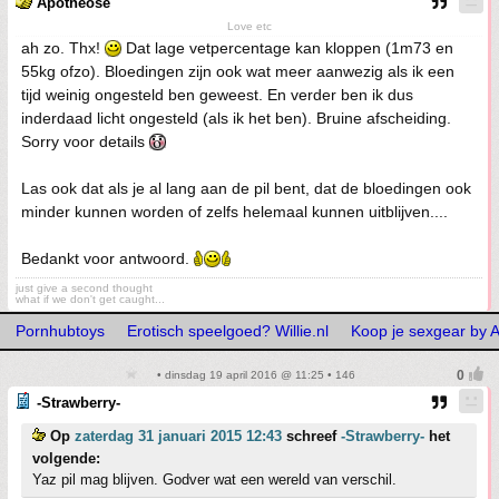
Apotheose
Love etc
ah zo. Thx!
Dat lage vetpercentage kan kloppen (1m73 en
55kg ofzo). Bloedingen zijn ook wat meer aanwezig als ik een
tijd weinig ongesteld ben geweest. En verder ben ik dus
inderdaad licht ongesteld (als ik het ben). Bruine afscheiding.
Sorry voor details
Las ook dat als je al lang aan de pil bent, dat de bloedingen ook
minder kunnen worden of zelfs helemaal kunnen uitblijven....
Bedankt voor antwoord.
just give a second thought
what if we don't get caught...
Pornhubtoys
Erotisch speelgoed? Willie.nl
Koop je sexgear by A
• dinsdag 19 april 2016 @ 11:25 • 146
-Strawberry-
Op
zaterdag 31 januari 2015 12:43
schreef
-Strawberry-
het
volgende:
Yaz pil mag blijven. Godver wat een wereld van verschil.