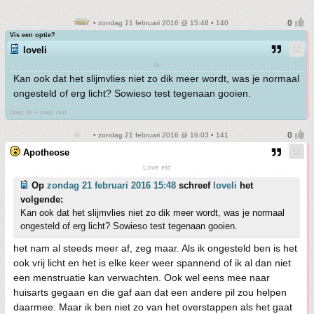
• zondag 21 februari 2016 @ 15:48 • 140
Vis een optie?
loveli
N
Kan ook dat het slijmvlies niet zo dik meer wordt, was je normaal
ongesteld of erg licht? Sowieso test tegenaan gooien.
crap in = crap out
• zondag 21 februari 2016 @ 16:03 • 141
Apotheose
Love etc
Op
zondag 21 februari 2016 15:48
schreef
loveli
het
volgende:
Kan ook dat het slijmvlies niet zo dik meer wordt, was je normaal
ongesteld of erg licht? Sowieso test tegenaan gooien.
het nam al steeds meer af, zeg maar. Als ik ongesteld ben is het
ook vrij licht en het is elke keer weer spannend of ik al dan niet
een menstruatie kan verwachten. Ook wel eens mee naar
huisarts gegaan en die gaf aan dat een andere pil zou helpen
daarmee. Maar ik ben niet zo van het overstappen als het gaat