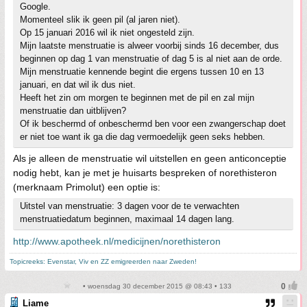
Google.
Momenteel slik ik geen pil (al jaren niet).
Op 15 januari 2016 wil ik niet ongesteld zijn.
Mijn laatste menstruatie is alweer voorbij sinds 16 december, dus
beginnen op dag 1 van menstruatie of dag 5 is al niet aan de orde.
Mijn menstruatie kennende begint die ergens tussen 10 en 13
januari, en dat wil ik dus niet.
Heeft het zin om morgen te beginnen met de pil en zal mijn
menstruatie dan uitblijven?
Of ik beschermd of onbeschermd ben voor een zwangerschap doet
er niet toe want ik ga die dag vermoedelijk geen seks hebben.
Als je alleen de menstruatie wil uitstellen en geen anticonceptie
nodig hebt, kan je met je huisarts bespreken of norethisteron
(merknaam Primolut) een optie is:
Uitstel van menstruatie: 3 dagen voor de te verwachten
menstruatiedatum beginnen, maximaal 14 dagen lang.
http://www.apotheek.nl/medicijnen/norethisteron
Topicreeks: Evenstar, Viv en ZZ emigreerden naar Zweden!
• woensdag 30 december 2015 @ 08:43 • 133
Liame