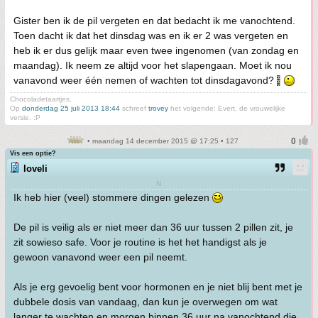
Gister ben ik de pil vergeten en dat bedacht ik me vanochtend.
Toen dacht ik dat het dinsdag was en ik er 2 was vergeten en
heb ik er dus gelijk maar even twee ingenomen (van zondag en
maandag). Ik neem ze altijd voor het slapengaan. Moet ik nou
vanavond weer één nemen of wachten tot dinsdagavond?
Chocoladetaartjes.
Op
donderdag 25 juli 2013 18:44
schreef
trovey
het volgende: Evert, de vrouwelijke
versie. :P
• maandag 14 december 2015 @ 17:25 • 127
Vis een optie?
loveli
N
Ik heb hier (veel) stommere dingen gelezen
De pil is veilig als er niet meer dan 36 uur tussen 2 pillen zit, je
zit sowieso safe. Voor je routine is het het handigst als je
gewoon vanavond weer een pil neemt.
Als je erg gevoelig bent voor hormonen en je niet blij bent met je
dubbele dosis van vandaag, dan kun je overwegen om wat
langer te wachten en morgen binnen 36 uur na vanochtend die