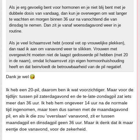
Als je erg gevoelig bent voor hormonen en je niet blij bent met je
dubbele dosis van vandaag, dan kun je overwegen om wat langer
te wachten en morgen binnen 36 uur na vanochtend die van
dinsdag te nemen. Dan zit je vanaf woensdagavond weer in je
routine.
Als je veel lichaamsvet hebt (vooral vet op vrouwelijke plekken),
dan raad ik aan om vanavond weer te slikken. Vrouwen met
overgewicht moeten niet de laagst gedoseerde pil hebben (met 20
in de naam), omdat lichaamsvet zijn eigen hormoonhuishouding
heeft en dat beinvloedt de betrouwbaarheid van de pil negatief.
Dank je wel
Ik heb een 20-pil, daarom ben ik wat voorzichtiger. Maar voor de
tijdlijn: tussen pil zaterdagavond en de te-late-zondagpil zat iets
meer dan 36 uur. Ik heb hem ongeveer 14 uur na de normale
tijd ingenomen, maar toen dus samen met de maandagavond
pil, en als ik die zou 'overslaan' vanavond, zit er tussen
maandagpil en dinsdagpil geen 36 uur. Maar ik denk dat ik maar
eentje doe vanavond, voor de zekerheid.