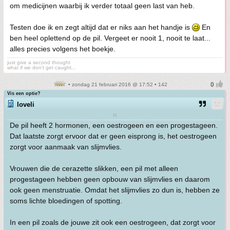
om medicijnen waarbij ik verder totaal geen last van heb.
Testen doe ik en zegt altijd dat er niks aan het handje is
En
ben heel oplettend op de pil. Vergeet er nooit 1, nooit te laat...
alles precies volgens het boekje.
just give a second thought
what if we don't get caught...
• zondag 21 februari 2016 @ 17:52 • 142
Vis een optie?
loveli
N
De pil heeft 2 hormonen, een oestrogeen en een progestageen.
Dat laatste zorgt ervoor dat er geen eisprong is, het oestrogeen
zorgt voor aanmaak van slijmvlies.
Vrouwen die de cerazette slikken, een pil met alleen
progestageen hebben geen opbouw van slijmvlies en daarom
ook geen menstruatie. Omdat het slijmvlies zo dun is, hebben ze
soms lichte bloedingen of spotting.
In een pil zoals de jouwe zit ook een oestrogeen, dat zorgt voor