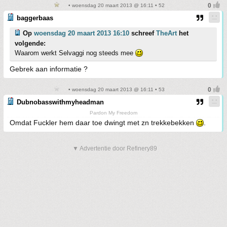
• woensdag 20 maart 2013 @ 16:11 • 52
baggerbaas
Op
woensdag 20 maart 2013 16:10
schreef
TheArt
het
volgende:
Waarom werkt Selvaggi nog steeds mee
Gebrek aan informatie ?
• woensdag 20 maart 2013 @ 16:11 • 53
Dubnobasswithmyheadman
Pardon My Freedom
Omdat Fuckler hem daar toe dwingt met zn trekkebekken
.
▼ Advertentie door Refinery89