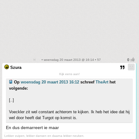
• woensdag 20 maart 2013 @ 16:14 • 57
Szura
Kijk eens aan!
Op
woensdag 20 maart 2013 16:12
schreef
TheArt
het
volgende:
[..]
Voeckler zit wel constant achterom te kijken. Ik heb het idee dat hij
wel door heeft dat Turgot op komst is.
En dus demarreert ie maar
Lekker zuipen, lekker dansen en daarna lekker neuken.