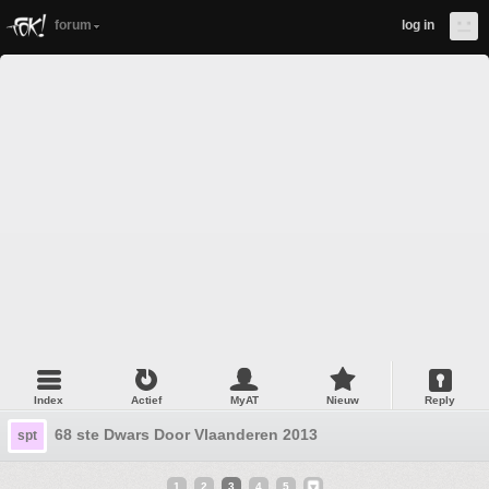
forum
log in
Index
Actief
MyAT
Nieuw
Reply
68 ste Dwars Door Vlaanderen 2013
spt
1
2
3
4
5