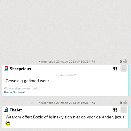
• woensdag 20 maart 2013 @ 16:31 • 73
Sheepcidus
Is it an excuse?
Geweldig getimed weer
Were making, were making!
Radio Soulwax!
• woensdag 20 maart 2013 @ 16:31 • 74
TheArt
Waarom offert Bozic of Iglinskiy zich niet op voor de ander, jezus