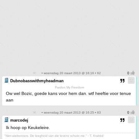
• woensdag 20 maart 2013 @ 16:16 • 62
Dubnobasswithmyheadman
Pardon My Freedom
Ow wel Bozic, goede kans voor hem dan. wtf heeftie voor tenue
aan
• woensdag 20 maart 2013 @ 16:25 • 63
marcodej
Ik hoop op Keukeleire.
"Niet-wielrenners. De leegheid van die levens schokt me." - T. Krabbé