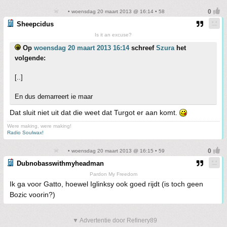
• woensdag 20 maart 2013 @ 16:14 • 58
Sheepcidus
Is it an excuse?
Op
woensdag 20 maart 2013 16:14
schreef
Szura
het
volgende:
[..]
En dus demarreert ie maar
Dat sluit niet uit dat die weet dat Turgot er aan komt.
Were making, were making!
Radio Soulwax!
• woensdag 20 maart 2013 @ 16:15 • 59
Dubnobasswithmyheadman
Pardon My Freedom
Ik ga voor Gatto, hoewel Iglinksy ook goed rijdt (is toch geen
Bozic voorin?)
▼ Advertentie door Refinery89