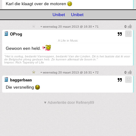
Karl die klaagt over de motoren
Unibet
Unibet
• woensdag 20 maart 2013 @ 16:30 • 71
OProg
A Life in Music
Gewoon een held.
"Het is oorlog, bedankt Vannoppen, bedankt Van der Linden. Dit is het laatste dat ik voor
de Belgische ploeg gedaan heb. Ze kunnen allemaal de boom in."
Improv: Rich Tapestry of Life
• woensdag 20 maart 2013 @ 16:31 • 72
baggerbaas
Die versnelling
▼ Advertentie door Refinery89