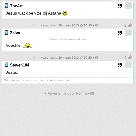
TheArt
Jezus wat doen ze bij Astana
• woensdag 20 maart 2013 @ 16:28 • 66
Zelva
Fortunate observer of time
Voeckler
• woensdag 20 maart 2013 @ 16:28 • 67
Steven184
Jezus.
Wind extinguishes a candle and energizes fire
▼ Advertentie door Refinery89