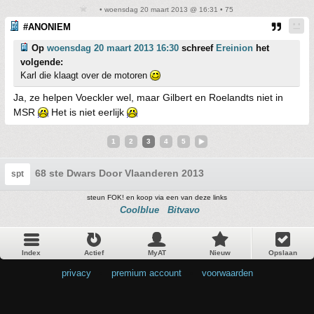
• woensdag 20 maart 2013 @ 16:31 • 75
#ANONIEM
Op
woensdag 20 maart 2013 16:30
schreef
Ereinion
het
volgende:
Karl die klaagt over de motoren
Ja, ze helpen Voeckler wel, maar Gilbert en Roelandts niet in
MSR
Het is niet eerlijk
1
2
3
4
5
68 ste Dwars Door Vlaanderen 2013
spt
steun FOK! en koop via een van deze links
Coolblue
Bitvavo
Index
Actief
MyAT
Nieuw
Opslaan
privacy
•
premium account
•
voorwaarden