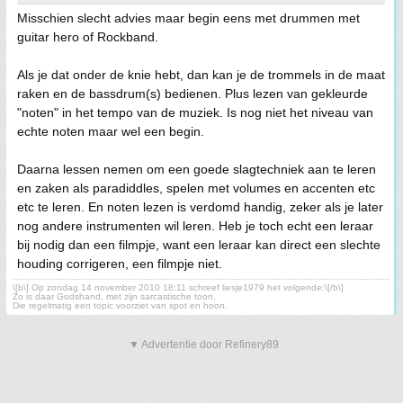
Misschien slecht advies maar begin eens met drummen met
guitar hero of Rockband.
Als je dat onder de knie hebt, dan kan je de trommels in de maat
raken en de bassdrum(s) bedienen. Plus lezen van gekleurde
"noten" in het tempo van de muziek. Is nog niet het niveau van
echte noten maar wel een begin.
Daarna lessen nemen om een goede slagtechniek aan te leren
en zaken als paradiddles, spelen met volumes en accenten etc
etc te leren. En noten lezen is verdomd handig, zeker als je later
nog andere instrumenten wil leren. Heb je toch echt een leraar
bij nodig dan een filmpje, want een leraar kan direct een slechte
houding corrigeren, een filmpje niet.
\[b\] Op zondag 14 november 2010 18:11 schreef liesje1979 het volgende:\[/b\]
Zo is daar Godshand, met zijn sarcastische toon,
Die regelmatig een topic voorziet van spot en hoon.
▼ Advertentie door Refinery89