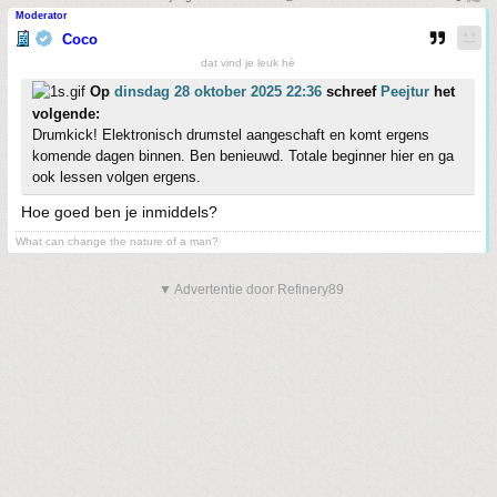
Moderator
Coco
dat vind je leuk hè
Op
dinsdag 28 oktober 2025 22:36
schreef
Peejtur
het
volgende:
Drumkick! Elektronisch drumstel aangeschaft en komt ergens
komende dagen binnen. Ben benieuwd. Totale beginner hier en ga
ook lessen volgen ergens.
Hoe goed ben je inmiddels?
What can change the nature of a man?
▼ Advertentie door Refinery89