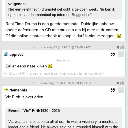
volgende:
Net een (elektrisch) drumstel gekocht afgelopen week. Nu ben ik
op zoek naar lesmateriaal op internet. Suggesties?
Real Time Drums is een goede methode. Duidelijke opbouw,
goede oefeningen en CD met stukken om bij mee te drummen.
Of die online staat/als ebook te koop is durf ik niet te zeggen.
• dinsdag 23 juni 2015 @ 22:08 • 202
uppie83
Sousousou
Zal er eens naar kijken
ウプピエ 八十三 << u-pu-pi-e hachi-ju-san, ik denk ik zeg het er maar ff bij :P
• maandag 27 juli 2015 @ 23:40 • 203
Nemephis
Vic Firth is overleden...
Everett "Vic" Firth1930 - 2015
Vic was an inspiration to all of us. He was a visionary, a mentor, a
leader and a friend. He always said he surrounded himself with the