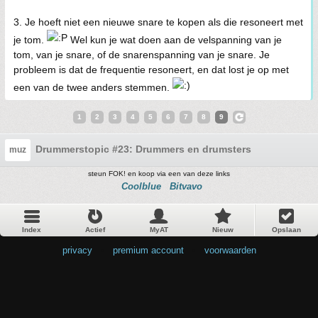
3. Je hoeft niet een nieuwe snare te kopen als die resoneert met
je tom.
Wel kun je wat doen aan de velspanning van je
tom, van je snare, of de snarenspanning van je snare. Je
probleem is dat de frequentie resoneert, en dat lost je op met
een van de twee anders stemmen.
1
2
3
4
5
6
7
8
9
Drummerstopic #23: Drummers en drumsters
muz
steun FOK! en koop via een van deze links
Coolblue
Bitvavo
Index
Actief
MyAT
Nieuw
Opslaan
privacy
•
premium account
•
voorwaarden