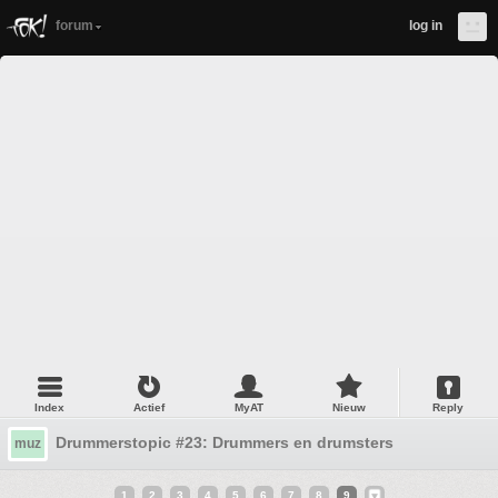
forum
log in
Index
Actief
MyAT
Nieuw
Reply
Drummerstopic #23: Drummers en drumsters
muz
1
2
3
4
5
6
7
8
9