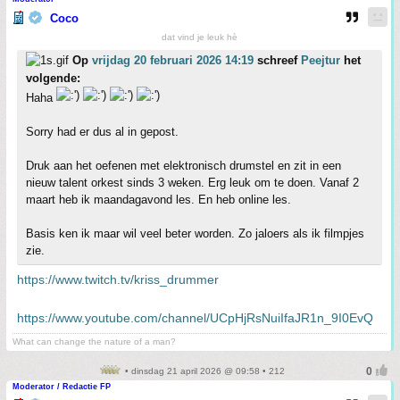
Coco
dat vind je leuk hè
Op
vrijdag 20 februari 2026 14:19
schreef
Peejtur
het
volgende:
Haha
Sorry had er dus al in gepost.
Druk aan het oefenen met elektronisch drumstel en zit in een
nieuw talent orkest sinds 3 weken. Erg leuk om te doen. Vanaf 2
maart heb ik maandagavond les. En heb online les.
Basis ken ik maar wil veel beter worden. Zo jaloers als ik filmpjes
zie.
https://www.twitch.tv/kriss_drummer
https://www.youtube.com/channel/UCpHjRsNuiIfaJR1n_9I0EvQ
What can change the nature of a man?
• dinsdag 21 april 2026 @ 09:58 • 212
Moderator / Redactie FP