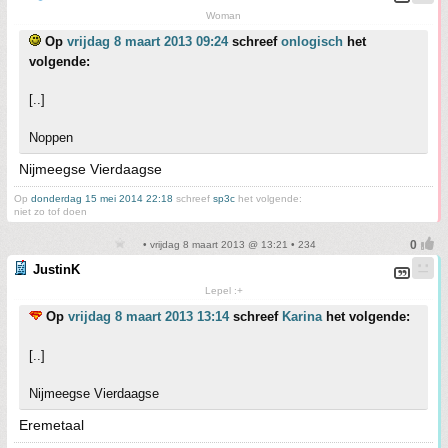
Woman
Op
vrijdag 8 maart 2013 09:24
schreef
onlogisch
het
volgende:
[..]
Noppen
Nijmeegse Vierdaagse
Op
donderdag 15 mei 2014 22:18
schreef
sp3c
het volgende:
niet zo tof doen
• vrijdag 8 maart 2013 @ 13:21 • 234
JustinK
Lepel :+
Op
vrijdag 8 maart 2013 13:14
schreef
Karina
het volgende:
[..]
Nijmeegse Vierdaagse
Eremetaal