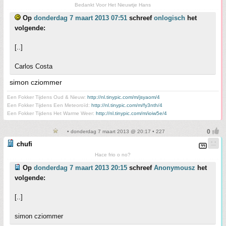
Bedankt Voor Het Nieuwtje Hans
Op
donderdag 7 maart 2013 07:51
schreef
onlogisch
het
volgende:
[..]
Carlos Costa
simon cziommer
Een Fokker Tijdens Oud & Nieuw:
http://nl.tinypic.com/m/jsyaom/4
Een Fokker Tijdens Een Meteoroïd:
http://nl.tinypic.com/m/fy3nth/4
Een Fokker Tijdens Het Warme Weer:
http://nl.tinypic.com/m/ioiw5e/4
• donderdag 7 maart 2013 @ 20:17 • 227
chufi
Hace frio o no?
Op
donderdag 7 maart 2013 20:15
schreef
Anonymousz
het
volgende:
[..]
simon cziommer