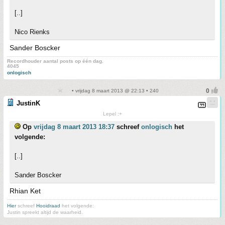
[..]
Nico Rienks
Sander Boscker
Recordhouder aantal posts op één dag.
4045
onlogisch
• vrijdag 8 maart 2013 @ 22:13 • 240
JustinK
Lepel :+
Op
vrijdag 8 maart 2013 18:37
schreef
onlogisch
het
volgende:
[..]
Sander Boscker
Rhian Ket
Hier
schreef
Hooidraad
het volgende:
Justin spreekt altijd de waarheid.