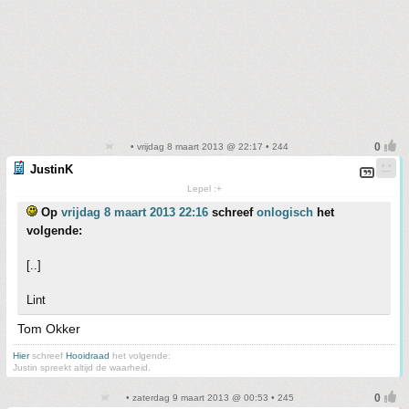
• vrijdag 8 maart 2013 @ 22:17 • 244
JustinK
Lepel :+
Op
vrijdag 8 maart 2013 22:16
schreef
onlogisch
het
volgende:
[..]
Lint
Tom Okker
Hier
schreef
Hooidraad
het volgende:
Justin spreekt altijd de waarheid.
• zaterdag 9 maart 2013 @ 00:53 • 245