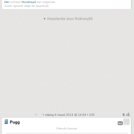
Hier
schreef
Hooidraad
het volgende:
Justin spreekt altijd de waarheid.
▼ Advertentie door Refinery89
• vrijdag 8 maart 2013 @ 14:04 • 235
Pugg
Friends forever