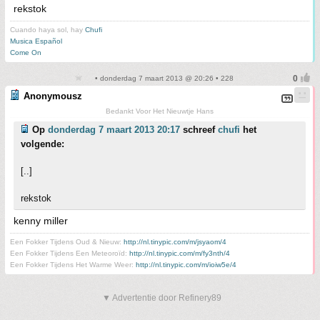
rekstok
Cuando haya sol, hay
Chufi
Musica Español
Come On
• donderdag 7 maart 2013 @ 20:26 • 228
Anonymousz
Bedankt Voor Het Nieuwtje Hans
Op
donderdag 7 maart 2013 20:17
schreef
chufi
het
volgende:
[..]
rekstok
kenny miller
Een Fokker Tijdens Oud & Nieuw:
http://nl.tinypic.com/m/jsyaom/4
Een Fokker Tijdens Een Meteoroïd:
http://nl.tinypic.com/m/fy3nth/4
Een Fokker Tijdens Het Warme Weer:
http://nl.tinypic.com/m/ioiw5e/4
▼ Advertentie door Refinery89