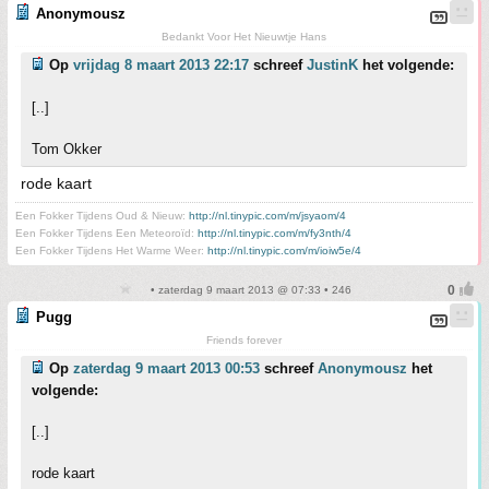
Anonymousz
Bedankt Voor Het Nieuwtje Hans
Op
vrijdag 8 maart 2013 22:17
schreef
JustinK
het volgende:
[..]
Tom Okker
rode kaart
Een Fokker Tijdens Oud & Nieuw:
http://nl.tinypic.com/m/jsyaom/4
Een Fokker Tijdens Een Meteoroïd:
http://nl.tinypic.com/m/fy3nth/4
Een Fokker Tijdens Het Warme Weer:
http://nl.tinypic.com/m/ioiw5e/4
• zaterdag 9 maart 2013 @ 07:33 • 246
Pugg
Friends forever
Op
zaterdag 9 maart 2013 00:53
schreef
Anonymousz
het
volgende:
[..]
rode kaart