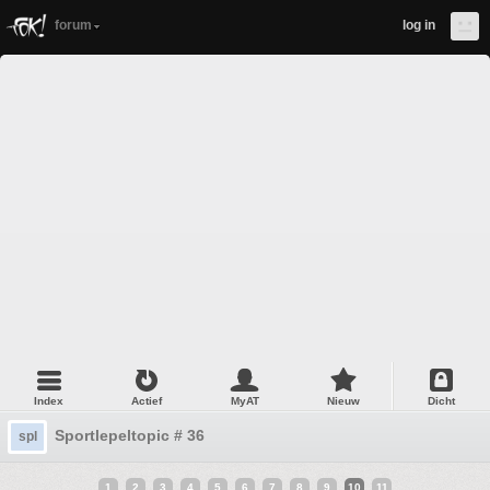
forum
log in
Index
Actief
MyAT
Nieuw
Dicht
Sportlepeltopic # 36
spl
1
2
3
4
5
6
7
8
9
10
11