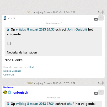
• vrijdag 8 maart 2013 @ 17:34 • 238
chufi
Hace frio o no?
Op
vrijdag 8 maart 2013 14:33
schreef
John.Guidetti
het
volgende:
[..]
Nederlands kampioen
Nico Rienks
Cuando haya sol, hay
Chufi
Musica Español
Come On
• vrijdag 8 maart 2013 @ 18:37 • 239
Moderator
onlogisch
Forumbeest
Op
vrijdag 8 maart 2013 17:34
schreef
chufi
het volgende: