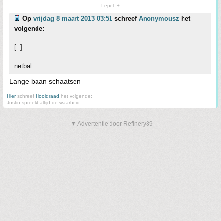
Lepel :+
Op
vrijdag 8 maart 2013 03:51
schreef
Anonymousz
het
volgende:
[..]
netbal
Lange baan schaatsen
Hier
schreef
Hooidraad
het volgende:
Justin spreekt altijd de waarheid.
▼ Advertentie door Refinery89