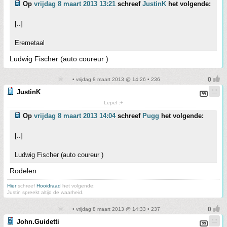
Op
vrijdag 8 maart 2013 13:21
schreef
JustinK
het volgende:
[..]
Eremetaal
Ludwig Fischer (auto coureur )
• vrijdag 8 maart 2013 @ 14:26 • 236
JustinK
Lepel :+
Op
vrijdag 8 maart 2013 14:04
schreef
Pugg
het volgende:
[..]
Ludwig Fischer (auto coureur )
Rodelen
Hier
schreef
Hooidraad
het volgende:
Justin spreekt altijd de waarheid.
• vrijdag 8 maart 2013 @ 14:33 • 237
John.Guidetti