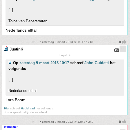
[..]
Toine van Peperstraten
Nederlands elftal
• zaterdag 9 maart 2013 @ 11:17 • 248
JustinK
Lepel :+
Op
zaterdag 9 maart 2013 10:17
schreef
John.Guidetti
het
volgende:
[..]
Nederlands elftal
Lars Boom
Hier
schreef
Hooidraad
het volgende:
Justin spreekt altijd de waarheid.
• zaterdag 9 maart 2013 @ 12:42 • 249
Moderator