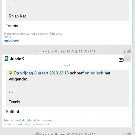
[..]
Rhian Ket
Tennis
Recordhouder aantal posts op één dag.
4045
onlogisch
• vrijdag 8 maart 2013 @ 22:15 • 242
JustinK
Lepel :+
Op
vrijdag 8 maart 2013 22:13
schreef
onlogisch
het
volgende:
[..]
Tennis
Softbal
Hier
schreef
Hooidraad
het volgende:
Justin spreekt altijd de waarheid.
• vrijdag 8 maart 2013 @ 22:16 • 243