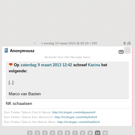
• zondag 10 maart 2013 @ 00:10 • 250
Anonymousz
Bedankt Voor Het Nieuwtje Hans
Op
zaterdag 9 maart 2013 12:42
schreef
Karina
het
volgende:
[..]
Marco van Basten
NK schaatsen
Een Fokker Tijdens Oud & Nieuw:
http://nl.tinypic.com/m/jsyaom/4
Een Fokker Tijdens Een Meteoroïd:
http://nl.tinypic.com/m/fy3nth/4
Een Fokker Tijdens Het Warme Weer:
http://nl.tinypic.com/m/ioiw5e/4
1
2
3
4
5
6
7
8
9
10
11