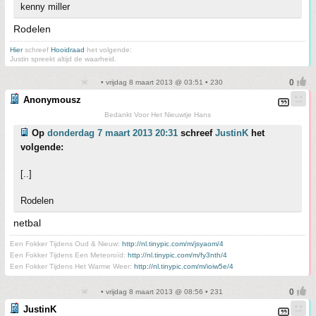
kenny miller
Rodelen
Hier
schreef
Hooidraad
het volgende:
Justin spreekt altijd de waarheid.
• vrijdag 8 maart 2013 @ 03:51 • 230
Anonymousz
Bedankt Voor Het Nieuwtje Hans
Op
donderdag 7 maart 2013 20:31
schreef
JustinK
het
volgende:
[..]
Rodelen
netbal
Een Fokker Tijdens Oud & Nieuw:
http://nl.tinypic.com/m/jsyaom/4
Een Fokker Tijdens Een Meteoroïd:
http://nl.tinypic.com/m/fy3nth/4
Een Fokker Tijdens Het Warme Weer:
http://nl.tinypic.com/m/ioiw5e/4
• vrijdag 8 maart 2013 @ 08:56 • 231
JustinK