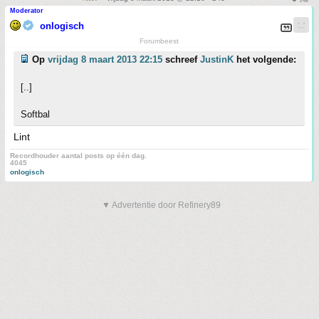
Moderator
onlogisch
Forumbeest
Op
vrijdag 8 maart 2013 22:15
schreef
JustinK
het volgende:
[..]
Softbal
Lint
Recordhouder aantal posts op één dag.
4045
onlogisch
▼ Advertentie door Refinery89