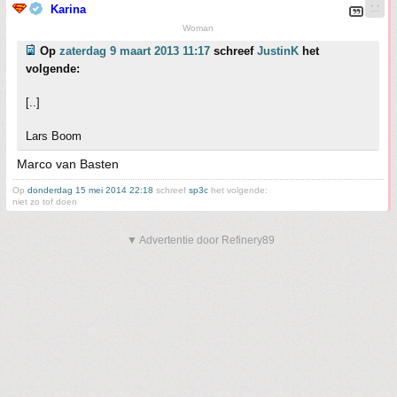
Karina
Woman
Op
zaterdag 9 maart 2013 11:17
schreef
JustinK
het
volgende:
[..]
Lars Boom
Marco van Basten
Op
donderdag 15 mei 2014 22:18
schreef
sp3c
het volgende:
niet zo tof doen
▼ Advertentie door Refinery89