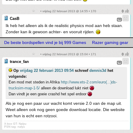
• vrijdag 22 februari 2013 @ 14:55 • 170
CasB
Ik heb het alleen als ik de realistic physics mod aan heb staan.
Zonder kan ik gewoon achter- en vooruit rijden.
De beste bordspellen vind je bij 999 Games
Razer gaming gear
• vrijdag 22 februari 2013 @ 15:04 • 171
trance_fan
Op
vrijdag 22 februari 2013 09:54
schreef
dennis3d
het
volgende:
Een mod met steden in Afrika
http://www.ets-2.com/euro(...)ds-
trucksim-map-1-5/
alleen de download lukt niet
Dan vindt je een goeie crashd het spel erdoor
Als je nog een paar uur wacht komt versie 2.0 van de map uit.
Weet alleen ook nog geen goede download locatie. Die website
van hun is echt een rotzooi.
X-box GT: Nalyu
PSN tag: nalyu