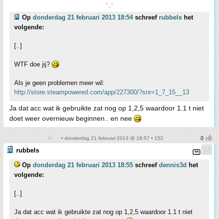
^_^
Op
donderdag 21 februari 2013 18:54
schreef
rubbels
het
volgende:
[..]
WTF doe jij?
Als je geen problemen meer wil:
http://store.steampowered.com/app/227300/?snr=1_7_15__13
Ja dat acc wat ik gebruikte zat nog op 1,2,5 waardoor 1.1 t niet
doet weer overnieuw beginnen.. en nee
• donderdag 21 februari 2013 @ 18:57 • 152
rubbels
Op
donderdag 21 februari 2013 18:55
schreef
dennis3d
het
volgende:
[..]
Ja dat acc wat ik gebruikte zat nog op 1,2,5 waardoor 1.1 t niet