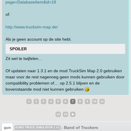
page=DatabaseItem&id=18
of:
http://www.trucksim-map.de/
Als je geen account op de site hebt.
SPOILER
Zit wel te twijfelen...
Of updaten naar 1.3.1 en de mod TruckSim Map 2.0 gebruiken
maar voor de rest nagenoeg geen mods kunnen gebruiken door
compatibility problemen of.... op 2.5.1 blijven en de
bovenstaande mod niet kunnen gebruiken
1
2
3
4
5
6
7
8
9
10
11
12
13
- Band of Truckers
gam
EURO TRUCK SIMULATOR 2 #1