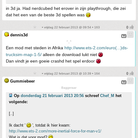
in 3d ja. Had nerdcubed het erover in zijn playthrough, die zei
dat het een van de beste 3d spellen was
• vrijdag 22 februari 2013 @ 09:54 • 163
dennis3d
^_^
Een mod met steden in Afrika
http://www.ets-2.com/euro(...)ds-
trucksim-map-1-5/
alleen de download lukt niet
Dan vindt je een goeie crashd het spel erdoor
• vrijdag 22 februari 2013 @ 10:39 • 164
Gummiebeer
Baggeraar
Op
donderdag 21 februari 2013 20:56
schreef
Chef_M
het
volgende:
[..]
Ik dacht '
', totdat ik hier kwam:
http://www.ets-2.com/more-inertial-force-for-man-v1/
Wat is dat voor mod?