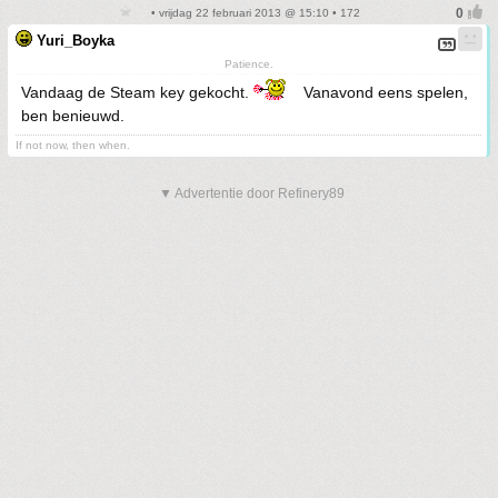
• vrijdag 22 februari 2013 @ 15:10 • 172
Yuri_Boyka
Patience.
Vandaag de Steam key gekocht.
Vanavond eens spelen,
ben benieuwd.
If not now, then when.
▼ Advertentie door Refinery89