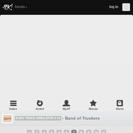
forum
log in
Index
Actief
MyAT
Nieuw
Dicht
- Band of Truckers
gam
EURO TRUCK SIMULATOR 2 #1
1
2
3
4
5
6
7
8
9
10
11