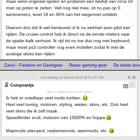
maar eens origineel spelen en proberen een bedrijf van circa 50
man op poten te zetten. Valt nog niet mee, zit nu pas op 5
werknemers, level 18 en 46% van het wegennet ontdekt.
Daarom dus dat ik wel benieuwd of ik nu wel/niet auto-pilot kan
rijden. De cruise-control heb ik direct na de eerste meters naar
de spatie-balk verhuist. Ik rijd tot nu toe dus nog met keyboard,
maar moet ps3 controller nog even instellen zodat ik met de
analoge sticks kan rijden.
Zavvi - Fandom en Geekgear
Razer gaming gear
De beste bor
• donderdag 14 februari 2013 @ 01:37 • 96
Compoantje
Elke 2 weken een pizza Inferno
Ik heb er ontelbaar veel mods inzitten.
Heel veel tuning, motoren, styling, wielen, skins, etc. Ook heel
veel skins die ik zelf maak.
Speedlimiter eruit, motoren van 1500PK en hoppa
Mapmods uiteraard, realismemods, weermods, etc.