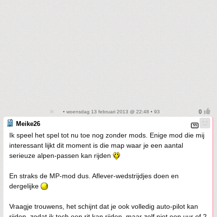
• woensdag 13 februari 2013 @ 22:48 • 93
Meike26
Ik speel het spel tot nu toe nog zonder mods. Enige mod die mij
interessant lijkt dit moment is die map waar je een aantal
serieuze alpen-passen kan rijden
En straks de MP-mod dus. Aflever-wedstrijdjes doen en
dergelijke
Vraagje trouwens, het schijnt dat je ook volledig auto-pilot kan
rijden, zodat ik toch een rit kan rijden, maar zelf niet een uur of 2