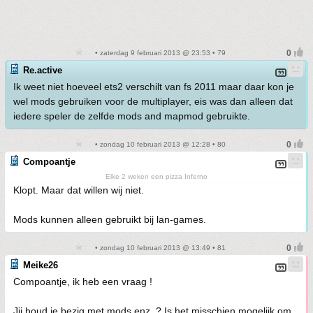
• zaterdag 9 februari 2013 @ 23:53 • 79
Re.active
Ik weet niet hoeveel ets2 verschilt van fs 2011 maar daar kon je
wel mods gebruiken voor de multiplayer, eis was dan alleen dat
iedere speler de zelfde mods and mapmod gebruikte.
• zondag 10 februari 2013 @ 12:28 • 80
Compoantje
Elke 2 weken een pizza Inferno
Klopt. Maar dat willen wij niet.
Mods kunnen alleen gebruikt bij lan-games.
• zondag 10 februari 2013 @ 13:49 • 81
Meike26
Compoantje, ik heb een vraag !
Jij houd je bezig met mods enz. ? Is het misschien mogelijk om