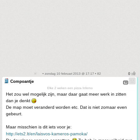
• zondag 10 februari 2013 @ 17:17 • 82
Compoantje
Elke 2 weken een pizza Inferno
Het zou wel mogelijk zijn, maar daar gaat meer werk in zitten
dan je denkt
De map moet veranderd worden etc. Dat is niet zomaar even
gebeurt.
Maar misschien is dit iets voor je:
http://ets2.lt/en/laisvos-kameros-pamoka/