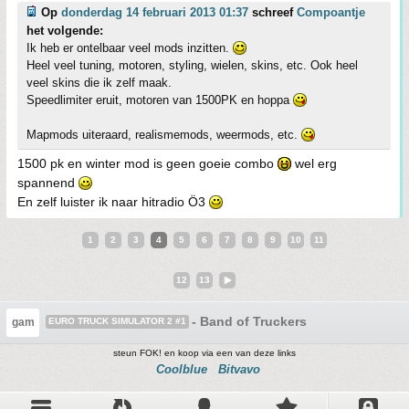
Op
donderdag 14 februari 2013 01:37
schreef
Compoantje
het volgende:
Ik heb er ontelbaar veel mods inzitten.
Heel veel tuning, motoren, styling, wielen, skins, etc. Ook heel
veel skins die ik zelf maak.
Speedlimiter eruit, motoren van 1500PK en hoppa
Mapmods uiteraard, realismemods, weermods, etc.
1500 pk en winter mod is geen goeie combo
wel erg
spannend
En zelf luister ik naar hitradio Ö3
1
2
3
4
5
6
7
8
9
10
11
12
13
- Band of Truckers
gam
EURO TRUCK SIMULATOR 2 #1
steun FOK! en koop via een van deze links
Coolblue
Bitvavo