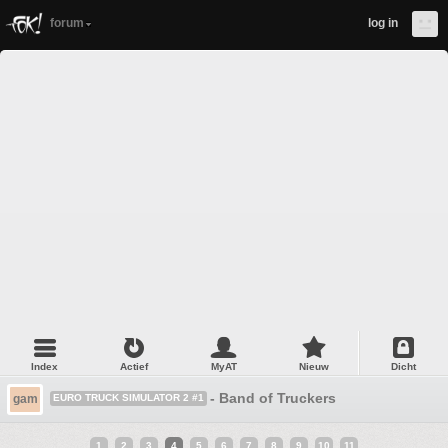
forum
log in
Index
Actief
MyAT
Nieuw
Dicht
- Band of Truckers
gam
EURO TRUCK SIMULATOR 2 #1
1
2
3
4
5
6
7
8
9
10
11