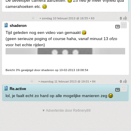
De developer camera aanzetten.
Zo heb je meer vrijheid qua
camerahoeken etc.
• zondag 10 februari 2013 @ 18:55 • 83
shaderon
Tijd geleden nog een video van gemaakt
(geen serieuze poging of course haha, vanaf minuut 13 ofzo
voor het echte rijden)
Bericht 3% gewijzigd door shaderon op 10-02-2013 19:08:54
• maandag 11 februari 2013 @ 19:01 • 84
Re.active
lol, je faalt echt zo hard op alle mogelijke manieren zeg
▼ Advertentie door Refinery89