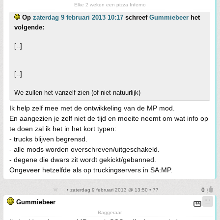
Elke 2 weken een pizza Inferno
Op
zaterdag 9 februari 2013 10:17
schreef
Gummiebeer
het
volgende:
[..]
[..]
We zullen het vanzelf zien (of niet natuurlijk)
Ik help zelf mee met de ontwikkeling van de MP mod.
En aangezien je zelf niet de tijd en moeite neemt om wat info op
te doen zal ik het in het kort typen:
- trucks blijven begrensd.
- alle mods worden overschreven/uitgeschakeld.
- degene die dwars zit wordt gekickt/gebanned.
Ongeveer hetzelfde als op truckingservers in SA:MP.
• zaterdag 9 februari 2013 @ 13:50 • 77
Gummiebeer
Baggeraar