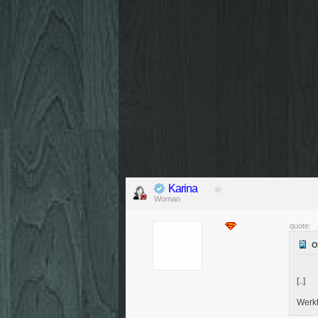
Karina
Woman
quote:
[..]
Werkt