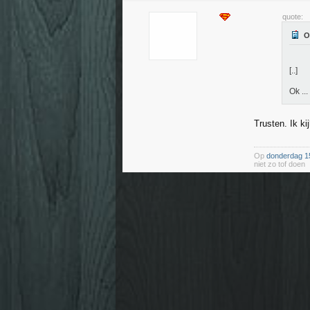
quote:
[..]
Ok ...
Trusten. Ik ki
Op
donderdag 1
niet zo tof doen