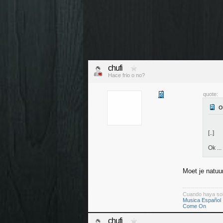
chufi
Hace frio o no?
quote:
[..]
Ok ...
Moet je natuurl
Cuando haya so
Musica Español
Come On
chufi