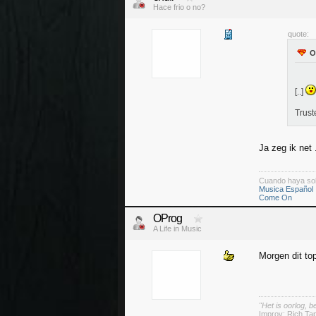
Hace frio o no?
quote:
[..]
Truste
Ja zeg ik net 
Cuando haya so
Musica Español
Come On
OProg
A Life in Music
Morgen dit t
"Het is oorlog, 
Improv: Rich Tap