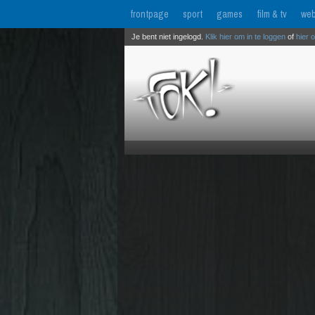
frontpage
sport
games
film & tv
web
Je bent niet ingelogd.
Klik hier om in te loggen
of
hier 