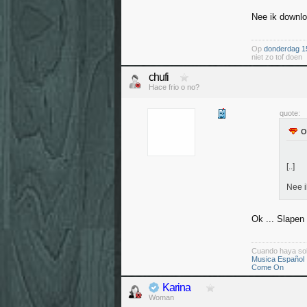
Nee ik downlo
Op
donderdag 1
niet zo tof doen
chufi
Hace frio o no?
quote:
[..]
Nee i
Ok ... Slapen 
Cuando haya so
Musica Español
Come On
Karina
Woman