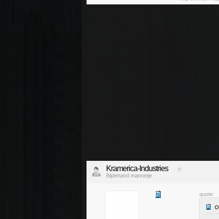
Kramerica-Industries
Bijdehand mannetje
quote: