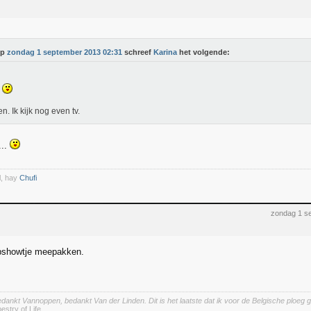
Op
zondag 1 september 2013 02:31
schreef
Karina
het volgende:
n. Ik kijk nog even tv.
...
l, hay
Chufi
zondag 1 s
opshowtje meepakken.
bedankt Vannoppen, bedankt Van der Linden. Dit is het laatste dat ik voor de Belgische ploeg
estry of Life