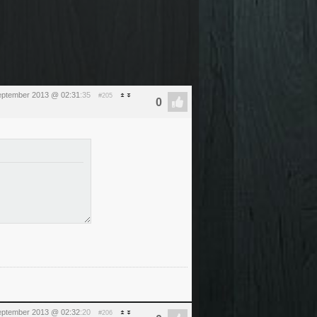
eptember 2013 @ 02:31
:35
#205
eptember 2013 @ 02:32
:20
#206