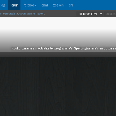
log
forum
fotoboek
chat
zoeken
dm
om een gratis account aan te maken
.
Kookprogramma's, Actualiteitenprogramma's, Spelprogramma's en Documentair