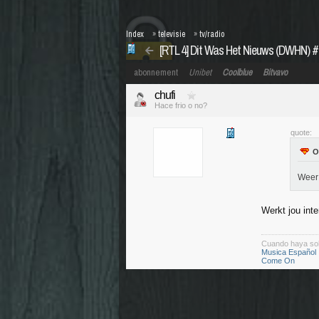
Index
»
televisie
»
tv/radio
[RTL 4] Dit Was Het Nieuws (DWHN) #4
abonnement
Unibet
Coolblue
Bitvavo
chufi
Hace frio o no?
quote:
Weer 
Werkt jou inte
Cuando haya so
Musica Español
Come On