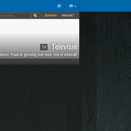
doneren
inbreuk?
Televisie
TV
es. Praat er gezellig over mee, live of achteraf!