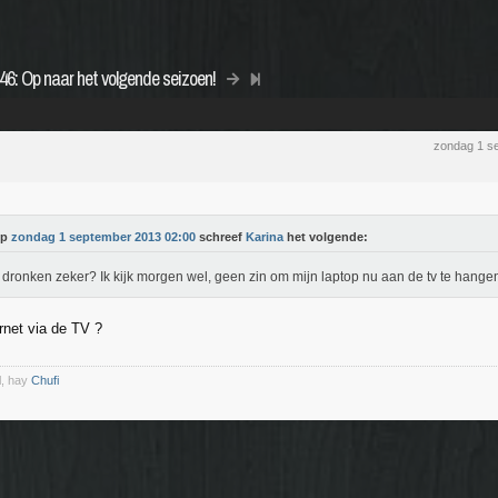
6: Op naar het volgende seizoen!
zondag 1 s
Op
zondag 1 september 2013 02:00
schreef
Karina
het volgende:
dronken zeker? Ik kijk morgen wel, geen zin om mijn laptop nu aan de tv te hange
rnet via de TV ?
l, hay
Chufi