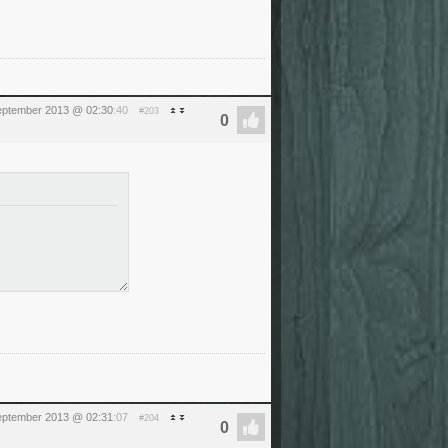
eptember 2013 @ 02:30
:40
#203
eptember 2013 @ 02:31
:07
#204