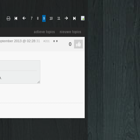
7
8
9
10
11
actieve topics
nieuwe topics
eptember 2013 @ 02:28
:31
#201
n.