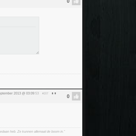
eptember 2013 @ 03:09
:53
#207
 gedaan heb. Ze kunnen allemaal de boom in."