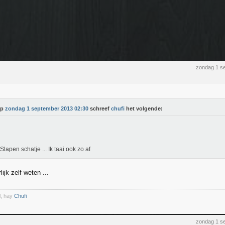
zondag 1 s
Op
zondag 1 september 2013 02:30
schreef
chufi
het volgende:
 Slapen schatje ... Ik taai ook zo af
ijk zelf weten ...
l, hay
Chufi
zondag 1 s