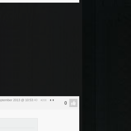
eptember 2013 @ 10:53
:40
#208