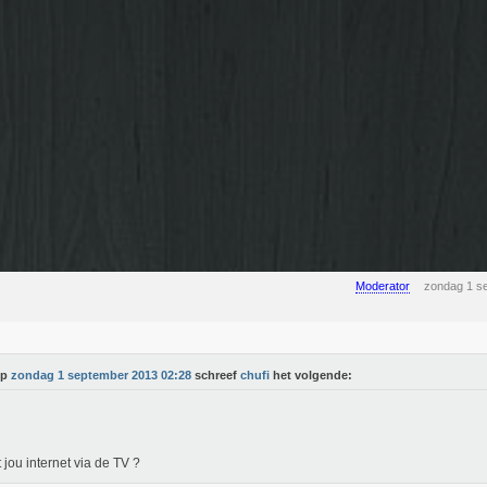
Moderator
zondag 1 s
Op
zondag 1 september 2013 02:28
schreef
chufi
het volgende:
 jou internet via de TV ?