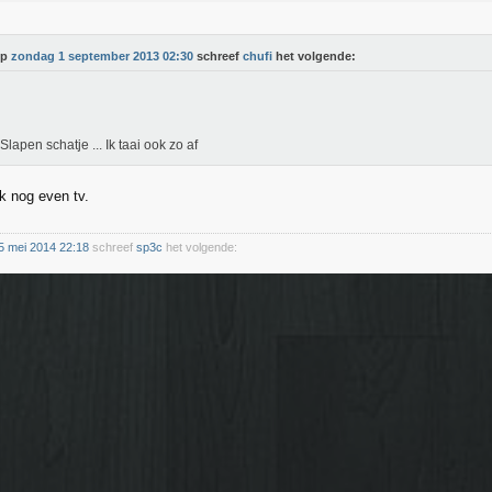
Op
zondag 1 september 2013 02:30
schreef
chufi
het volgende:
 Slapen schatje ... Ik taai ook zo af
jk nog even tv.
5 mei 2014 22:18
schreef
sp3c
het volgende: