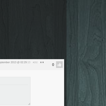
eptember 2013 @ 02:29
:13
#202