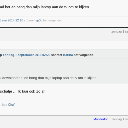
ad het en hang dan mijn laptop aan de tv om te kijken.
5 mei 2014 22:18
schreef
sp3c
het volgende:
zondag 1 s
Op
zondag 1 september 2013 02:29
schreef
Karina
het volgende:
k download het en hang dan mijn laptop aan de tv om te kijken.
schatje ... Ik taai ook zo af
l, hay
Chufi
Moderator
zondag 1 s