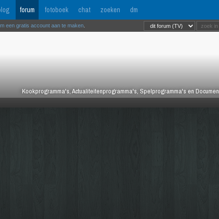
log
forum
fotoboek
chat
zoeken
dm
om een gratis account aan te maken
.
Kookprogramma's, Actualiteitenprogramma's, Spelprogramma's en Documentair