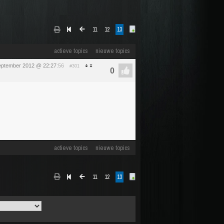
11
12
13
actieve topics
nieuwe topics
eptember 2012 @ 22:27
:56
#301
actieve topics
nieuwe topics
11
12
13