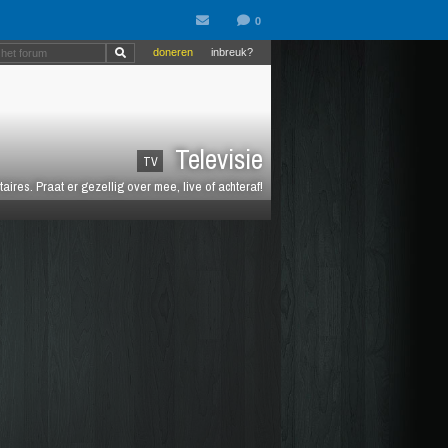
doneren
inbreuk?
Televisie
TV
es. Praat er gezellig over mee, live of achteraf!