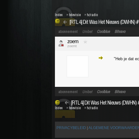
Index
»
televisie
»
tv/radio
[RTL 4] Dit Was Het Nieuws (DWHN) #43:
abonnement
Unibet
Coolblue
Bitvavo
zoem
zoemt
"Heb je dat e
abonnement
Unibet
Coolblue
Bitvavo
[RTL 4] Dit Was Het Nieuws (DWHN) #43
Index
»
televisie
»
tv/radio
PRIVACYBELEID
|
ALGEMENE VOORWAARDE