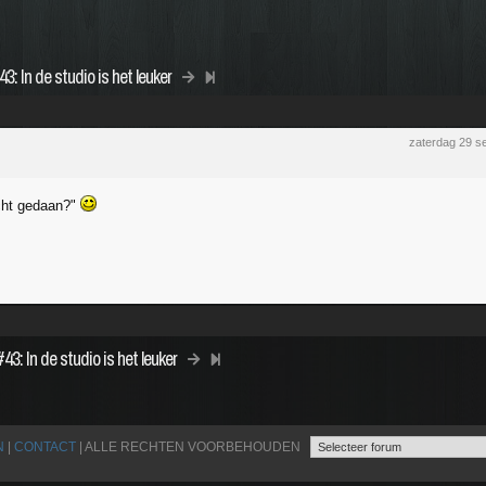
 In de studio is het leuker
zaterdag 29 s
cht gedaan?"
: In de studio is het leuker
N
|
CONTACT
| ALLE RECHTEN VOORBEHOUDEN