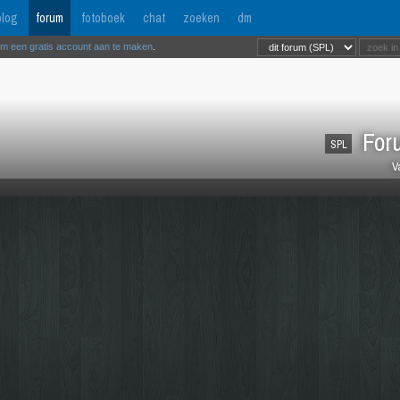
log
forum
fotoboek
chat
zoeken
dm
om een gratis account aan te maken
.
Foru
SPL
V