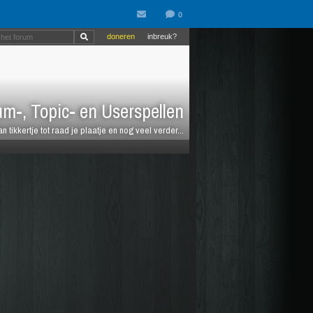
doneren
inbreuk?
m-, Topic- en Userspellen
an tikkertje tot raad je plaatje en nog veel verder...