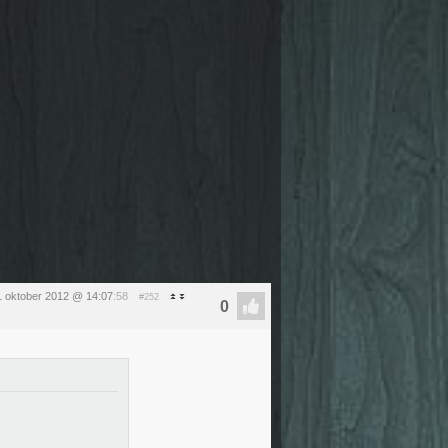
1 oktober 2012 @ 14:07
:58
#252