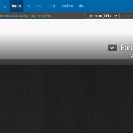
log
forum
fotoboek
chat
zoeken
dm
om een gratis account aan te maken
.
Foru
SPL
V