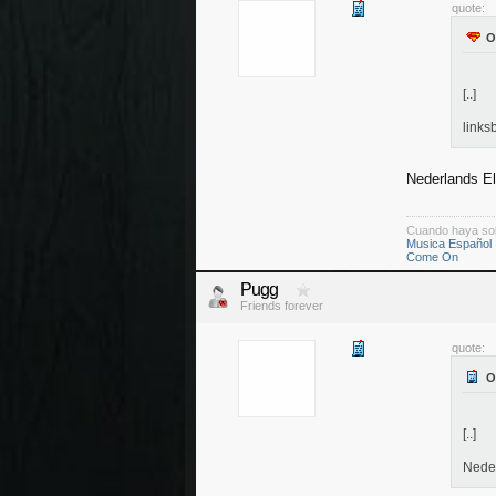
quote:
[..]
links
Nederlands El
Cuando haya so
Musica Español
Come On
Pugg
Friends forever
quote:
[..]
Neder