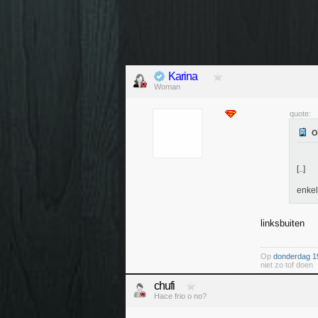
Karina
Woman
quote:
[..]
enkel
linksbuiten
Op
donderdag 1
niet zo tof doen
chufi
Hace frio o no?