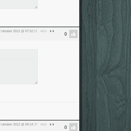
12 oktober 2012 @ 07:52
:51
#253
12 oktober 2012 @ 09:14
:37
#254