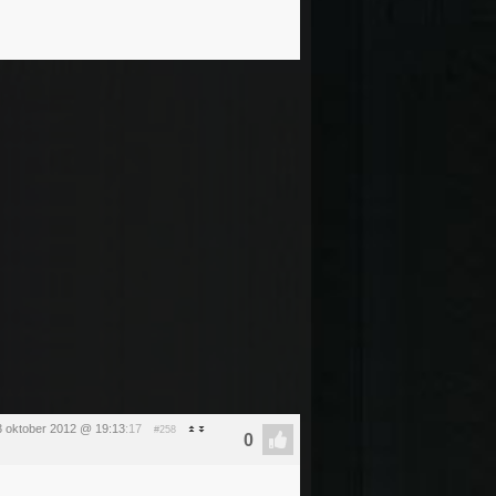
3 oktober 2012 @ 19:13
:17
#258