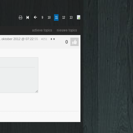
9
10
11
12
13
actieve topics
nieuwe topics
1 oktober 2012 @ 07:22
:55
#251