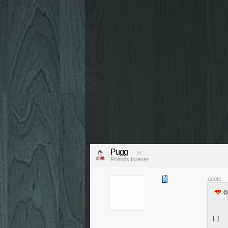
Pugg
Friends forever
quote:
[..]