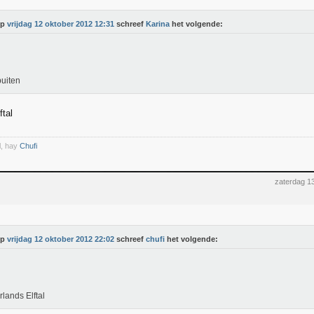
Op
vrijdag 12 oktober 2012 12:31
schreef
Karina
het volgende:
buiten
ftal
l, hay
Chufi
zaterdag 1
Op
vrijdag 12 oktober 2012 22:02
schreef
chufi
het volgende:
lands Elftal