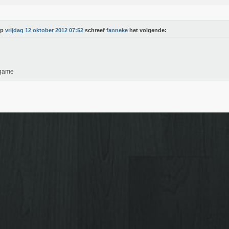
Op
vrijdag 12 oktober 2012 07:52
schreef
fanneke
het volgende:
 game