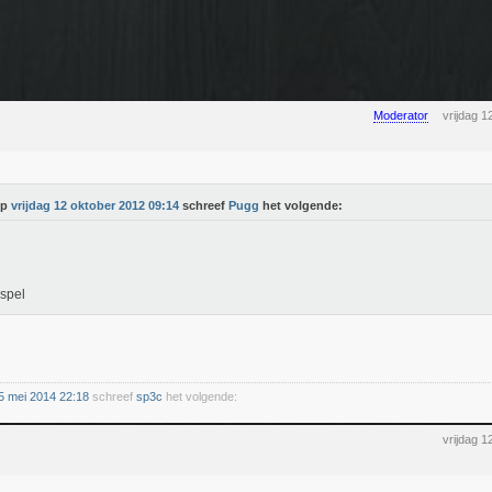
Moderator
vrijdag 
Op
vrijdag 12 oktober 2012 09:14
schreef
Pugg
het volgende:
spel
5 mei 2014 22:18
schreef
sp3c
het volgende:
vrijdag 