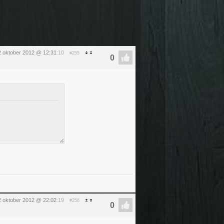
12 oktober 2012 @ 12:31
:10
#255
12 oktober 2012 @ 22:02
:19
#256