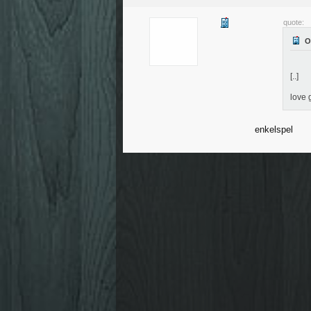
quote:
[..]
love
enkelspel