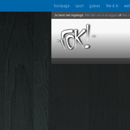
frontpage
sport
games
film & tv
web
Je bent niet ingelogd.
Klik hier om in te loggen
of
hier 