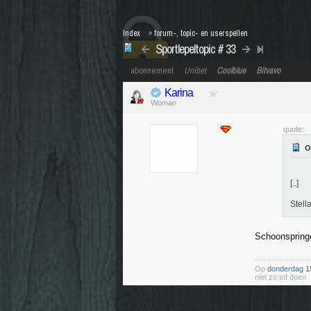
Index
»
forum-, topic- en userspellen
Sportlepeltopic # 33
abonnement
Unibet
Coolblue
Bitvavo
Karina
Woman
quote:
[..]
Stel
Schoonspring
Op
donderdag 1
niet zo tof doen