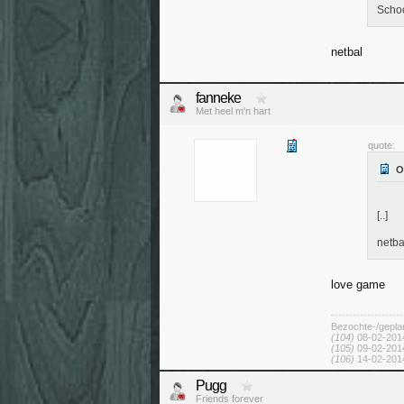
Scho
netbal
fanneke
Met heel m'n hart
quote:
[..]
netba
love game
Bezochte-/gepla
(104)
08-02-2014
(105)
09-02-2014
(106)
14-02-2014
Pugg
Friends forever