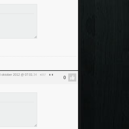
3 oktober 2012 @ 07:01
:34
#257