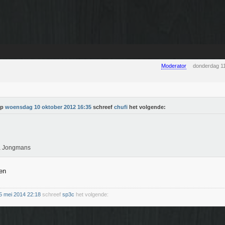
Moderator
donderdag 1
Op
woensdag 10 oktober 2012 16:35
schreef
chufi
het volgende:
la Jongmans
en
5 mei 2014 22:18
schreef
sp3c
het volgende: