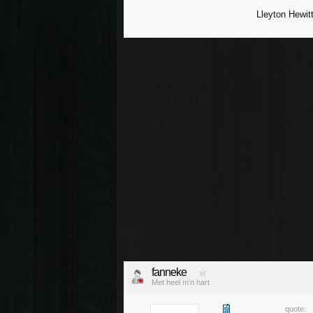
Lleyton Hewit
fanneke
Met heel m'n hart
quote: