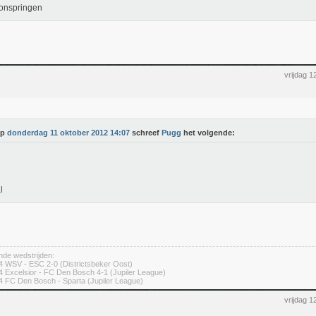
onspringen
vrijdag 
Op
donderdag 11 oktober 2012 14:07
schreef
Pugg
het volgende:
l
nde wedstrijden:
 WSV - ESC 2-0 (Districtsbeker Oost)
 Excelsior - FC Den Bosch 4-1 (Jupiler League)
 FC Den Bosch - Sparta (Jupiler League)
vrijdag 