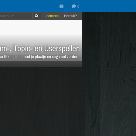
doneren
inbreuk?
m-, Topic- en Userspellen
an tikkertje tot raad je plaatje en nog veel verder...