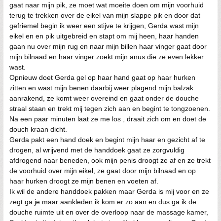
gaat naar mijn pik, ze moet wat moeite doen om mijn voorhuid
terug te trekken over de eikel van mijn slappe pik en door dat
gefriemel begin ik weer een stijve te krijgen, Gerda wast mijn
eikel en en pik uitgebreid en stapt om mij heen, haar handen
gaan nu over mijn rug en naar mijn billen haar vinger gaat door
mijn bilnaad en haar vinger zoekt mijn anus die ze even lekker
wast.
Opnieuw doet Gerda gel op haar hand gaat op haar hurken
zitten en wast mijn benen daarbij weer plagend mijn balzak
aanrakend, ze komt weer overeind en gaat onder de douche
straal staan en trekt mij tegen zich aan en begint te tongzoenen.
Na een paar minuten laat ze me los , draait zich om en doet de
douch kraan dicht.
Gerda pakt een hand doek en begint mijn haar en gezicht af te
drogen, al wrijvend met de handdoek gaat ze zorgvuldig
afdrogend naar beneden, ook mijn penis droogt ze af en ze trekt
de voorhuid over mijn eikel, ze gaat door mijn bilnaad en op
haar hurken droogt ze mijn benen en voeten af.
Ik wil de andere handdoek pakken maar Gerda is mij voor en ze
zegt ga je maar aankleden ik kom er zo aan en dus ga ik de
douche ruimte uit en over de overloop naar de massage kamer,