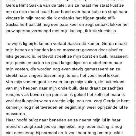
Gerda klimt Saskia van de tafel, als ze naast me staat kust ze
me op mijn mond haalt haar hand over haar kutje en stopt haar
vingers in mijn mond die ik ondanks het hijgen gretig aflik,
Saskia herhaalt dit nog een paar keer en zegt smaakt lekker he,
jouw sperma vermengd met mijn kutsap, ik knik slechts ja.
Terwijl ik lig bij te komen verlaat Saskia de kamer, Gerda maakt
mijn benen en handen los en masseert gewoon door alsof er
niks gebeurd is, liefdevol streelt ze mijn borst en buik, masseert
mijn penis en ballen en gaat langs dijen en onderbenen naar
mijn voeten, die worden nog even stevig gemasseerd en ze
steekt haar vingers tussen mijn tenen, het voelt heel lekker.
Van mijn voeten gaat ze weer langs mijn kuiten, de buitenkant
van mijn heupen naar mijn onderbuik, daar draait ze zachtjes
rondjes vlak boven mijn penis en ik geloof het zelf niet maar ik
voel dat ik opnieuw een erectie krijg, nou nou zegt Gerda je bent
kennelijk nog niet tevreden en begint mijn weer oprijzende lul te
masseren.
Haar hoofd buigt naar beneden en ze neemt mijn lul in haar
mond en zuigt zachtjes op mijn eikel, mijn ademhaling is nog
niet eens terug bij normaal en ik voel haar tong om mijn eikel