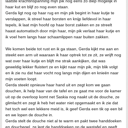
laatste krachtinspanning mijn pik nog eens zo diep mogelijk in
haar kut en blijf zo nog even staan.
Gerda ligt nog op haar rug en mijn pik begint in haar kutje te
verslappen, ik streel haar borsten en knijp liefdevol in haar
tepels, ik laat mijn hoofd op haar borst zakken en ze streelt
haast automatisch door mijn haar, mijn pik verlaat haar kutje en
ik voel hem langs haar schaamlippen naar buiten zakken.
We komen beide tot rust en ik ga staan, Gerda kijkt me aan en
steekt een arm uit waaraan ik haar optrek tot ze zit, ze wrijft nog
wat over haar kutje en blijft me strak aankijken, dat was
geweldig lekker fluistert ze en kijkt naar mijn pik, mijn blik volgt
en ik zie nu dat haar vocht nog langs mijn dijen en knieën naar
mijn voeten loopt.
Gerda steekt opnieuw haar hand uit en zegt kom we gaan
douchen, ik help haar van de tafel en ze gaat me voor de kamer
uit op de overloop komt net Saskia nog naakt uit de douche, ze
glimlacht en zegt ik heb het water niet opgemaakt en ik zie dat
het toch wel een lekkere meid is, ik geef Gerda een tik op een bil
en we lopen de douche in.
Gerda stelt de douche niet al te warm en pakt twee handdoeken
en douchegel, ze legt de handdoeken op de wastafel en geeft