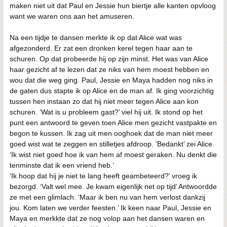
maken niet uit dat Paul en Jessie hun biertje alle kanten opvloog
want we waren ons aan het amuseren.
Na een tijdje te dansen merkte ik op dat Alice wat was
afgezonderd. Er zat een dronken kerel tegen haar aan te
schuren. Op dat probeerde hij op zijn minst. Het was van Alice
haar gezicht af te lezen dat ze niks van hem moest hebben en
wou dat die weg ging. Paul, Jessie en Maya hadden nog niks in
de gaten dus stapte ik op Alice en de man af. Ik ging voorzichtig
tussen hen instaan zo dat hij niet meer tegen Alice aan kon
schuren. ‘Wat is u probleem gast?’ viel hij uit. Ik stond op het
punt een antwoord te geven toen Alice men gezicht vastpakte en
begon te kussen. Ik zag uit men ooghoek dat de man niet meer
goed wist wat te zeggen en stilletjes afdroop. ’Bedankt’ zei Alice.
‘Ik wist niet goed hoe ik van hem af moest geraken. Nu denkt die
tenminste dat ik een vriend heb.’
‘Ik hoop dat hij je niet te lang heeft geambeteerd?’ vroeg ik
bezorgd. ‘Valt wel mee. Je kwam eigenlijk net op tijd’ Antwoordde
ze met een glimlach. ‘Maar ik ben nu van hem verlost dankzij
jou. Kom laten we verder feesten.’ Ik keen naar Paul, Jessie en
Maya en merkkte dat ze nog volop aan het dansen waren en