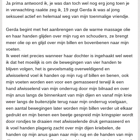
Ja prima antwoord ik, je was dan toch wel nog erg jong toen je
in verwachting raakte zeg ik, 19 zegt Gerda ik was al jong
seksueel actief en helemaal weg van mijn toenmalige vriendje.
Gerda begint met het aanbrengen van de warme massage olie
en haar handen glijden over mijn rug en schouders, ze brengt
meer olie op en glijd over mijn billen en bovenbenen naar mijn
voeten.
Ik weet niet precies wanneer haar dochter is ingehaakt wel weet
ik dat het moeilijk is om de bewegingen van vier handen te
blijven volgen, het is gevoelsmatig overweldigend en
afwisselend voel ik handen op mijn rug of billen en benen, ook
mijn voeten worden een voor een gemasseerd terwijl ik een
hand afwisselend van mijn onderrug door mijn bilnaad en over
mijn anus langs de binnenkant van mijn dijen en vanaf mijn knie
weer langs de buitenzijde terug naar mijn onderrug voelgaan,
een aantal bewegingen later worden mijn billen verder uit elkaar
gedrukt en mijn benen een beetje gespreid mijn kringspier wordt
door rondjes te draaien met afwisselende druk gemasseerd en
ik voel handen plagerig zacht over mijn dijen kriebelen, de
handen op mijn anus gaan naar mijn rug en de handen van mijn