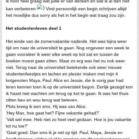
ik hoor heel graag wat jullie er van denken en wat ik al dan niet
kan verbeteren
Vind persoonlijk een begin schrijven altijd
het moeilijke dus sorry als het in het begin wat traag zou zijn.
Het studentenleven deel 1
Het einde van de zomervakantie naderde. Het was bijna weer
tijd om naar de universiteit te gaan. Nog ongeveer een week te
gaan vooraleer ik weer elke week op kot zat en tussen de
boeken moest gaan zitten. Maar zo erg was het nu ook weer
niet. Terug naar de universiteit betekende ook weer nieuwe
studentenfeestjes en lachen en plezier maken met mijn 4
kotgenoten Maya, Paul, Alice en Jessie, die ik vorig jaar had
leren kennen toen ik op de univeristeit begon. Eerlijk gezegd kon
ik haast niet wachten om terug op kot te gaan. Ik was het thuis
zitten beu en wou terug wat beleven.
Plots kreeg ik een sms. Hij was van Alice.
‘Hey Max, hoe gaat het? Fijne vakantie gehad?’
‘Valt wel mee. Heb niet zo heel veel gedaan. Hoe is jou vakantie
tot nu toe?’
‘Gaat goed. Dan sms ik je net op tijd. Paul, Maya, Jessie en