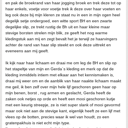
en pak de broekrand van haar jogging broek en trek deze tot op
haar enkels, voetje voor voetje trek ik deze over haar voeten en
leg ook deze bij mijn kleren ze staat nu in een in mijn ogen heel
degelijk setje ondergoed, een witte sport BH en een zwarte
degelijke slip, ze trekt rustig de Bh uit en haar kleine maar
stevige borsten strelen mijn blik, ze geeft het nog warme
kledingstuk aan mij en zegt bevalt het je terwijl ze haarvingers
achter de rand van haar slip steekt en ook deze uittrekt en
eveneens aan mij geeft.
Ik kijk naar haar lichaam en draai me om leg de BH en slip op
het stapeltje van mijn en Gerda`s kleding en merk op dat de
kleding inmiddels intiem met elkaar aan het kennismaken is,
draai mij weer om en de aanblik van haar naakte lichaam maakt
me geil, ik ben zelf over mijn hele lijf geschoren geen haar op
mijn benen, borst , rug armen en geslacht, Gerda heeft de
zaken ook netjes op orde en heeft een mooi geschoren kutje
met een keurig streepje, ze is niet super slank of mooi gevormd
maar ook niet aan de stevige kant, eigenlijk heeft ze een lijf met
vlees op de botten, precies waar ik wel van houdt, zo een
gratenpakhuis is niet echt mijn type.