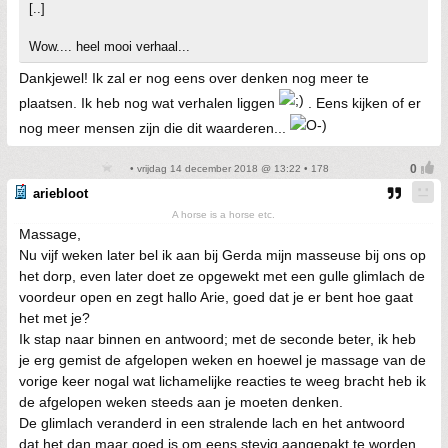
[..]
Wow.... heel mooi verhaal...
Dankjewel! Ik zal er nog eens over denken nog meer te
plaatsen. Ik heb nog wat verhalen liggen
. Eens kijken of er
nog meer mensen zijn die dit waarderen...
• vrijdag 14 december 2018 @ 13:22 • 178
ariebloot
A horse is a horse etc.
Massage,
Nu vijf weken later bel ik aan bij Gerda mijn masseuse bij ons op
het dorp, even later doet ze opgewekt met een gulle glimlach de
voordeur open en zegt hallo Arie, goed dat je er bent hoe gaat
het met je?
Ik stap naar binnen en antwoord; met de seconde beter, ik heb
je erg gemist de afgelopen weken en hoewel je massage van de
vorige keer nogal wat lichamelijke reacties te weeg bracht heb ik
de afgelopen weken steeds aan je moeten denken.
De glimlach veranderd in een stralende lach en het antwoord
dat het dan maar goed is om eens stevig aangepakt te worden