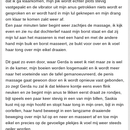
dat ik ga klaarkomen, mijn pik wordt echter plots stevig
vastgepakt en de vibrator uit mijn anus getrokken niets wordt er
gesproken en er wordt hard in mijn lul geknepen en mijn drang
om klaar te komen zakt weer af.
Een paar minuten later begint weer zachtjes de massage, ik kijk
even en zie nu dat dochterlief naast mijn borst staat en dat zij
mijn lul aan het masseren is met een hand en met de andere
hand mijn buik en borst masseert, ze bukt voor over en ik voel
haar tong over mijn eikel draaien.
Dit gaat zo even door, waar Gerda is weet ik niet maar ze is wel
in de kamer, mijn boeien worden losgemaakt en ik wordt meer
naar het voeteinde van de tafel gemanoeuvreerd, de penis
massage gaat gewoon door en ik wordt opnieuw vast gebonden,
zo zegt Gerda nu zal ik dat lekkere kontje eens even flink
neuken en ze begint mijn anus te likken eerst draait ze rondjes,
bijt speels een paar keer stevig in een van mijn billen, Saskia
kust mij op mijn hoofd en stopt haar tong in mijn oren, bijt in mijn
oorlellen, haar hand beweegt in een langzame draaiende
beweging over mijn lul op en neer en masseert af en toe mijn
eikel en precies op de gevoelige plekjes ik voel mij weer steeds
geiler worden.