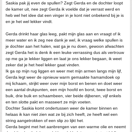
Saskia pak jij even de spullen? Zegt Gerda en de dochter loopt
de kamer uit, nee zegt Gerda ik voelde dat je verrast werd en
heb wel het idee dat een vinger in je kont niet onbekend bij je is
en je het wel lekker vindt.
Gerda drinkt haar glas leeg, pakt mijn glas aan en vraagt of ik
meer water en ik zeg nee dank je wel, ik vraag welke spullen is
je dochter aan het halen, wat ga je nu doen, gewoon afwachten
zegt Gerda het is denk ik een leuke verrassing dus als vertrouw
op me ga je lekker liggen en laat je ons lekker begaan, ik weet
zeker dat je het heel lekker gaat vinden.
Ik ga op mijn rug liggen en weer met mijn armen langs mijn lijf,
Gerda legt weer de opnieuw warm gemaakte hamamdoek op
mij lichaam, strijkt weer over mijn borst en benen en doet weer
een aantal drukpunten, een mijn hoofd en borst, twee borst en
buik, drie buik en schaambeen, vier beide dijbenen, vijf enkels
en ten slotte pakt en masseert ze mijn voeten.
Dochter Saskia komt ondertussen weer de kamer binnen en
helaas ik kan niet zien wat ze bij zich heeft, ze heeft wel een
string aangetrokken of een slip zo lijkt het.
Gerda begint met het aanbrengen van een warme olie en neemt