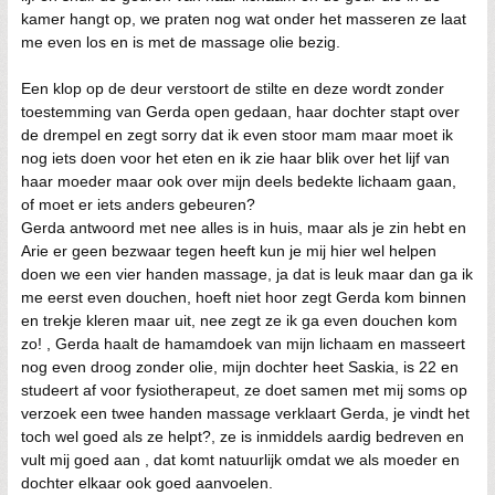
kamer hangt op, we praten nog wat onder het masseren ze laat
me even los en is met de massage olie bezig.
Een klop op de deur verstoort de stilte en deze wordt zonder
toestemming van Gerda open gedaan, haar dochter stapt over
de drempel en zegt sorry dat ik even stoor mam maar moet ik
nog iets doen voor het eten en ik zie haar blik over het lijf van
haar moeder maar ook over mijn deels bedekte lichaam gaan,
of moet er iets anders gebeuren?
Gerda antwoord met nee alles is in huis, maar als je zin hebt en
Arie er geen bezwaar tegen heeft kun je mij hier wel helpen
doen we een vier handen massage, ja dat is leuk maar dan ga ik
me eerst even douchen, hoeft niet hoor zegt Gerda kom binnen
en trekje kleren maar uit, nee zegt ze ik ga even douchen kom
zo! , Gerda haalt de hamamdoek van mijn lichaam en masseert
nog even droog zonder olie, mijn dochter heet Saskia, is 22 en
studeert af voor fysiotherapeut, ze doet samen met mij soms op
verzoek een twee handen massage verklaart Gerda, je vindt het
toch wel goed als ze helpt?, ze is inmiddels aardig bedreven en
vult mij goed aan , dat komt natuurlijk omdat we als moeder en
dochter elkaar ook goed aanvoelen.