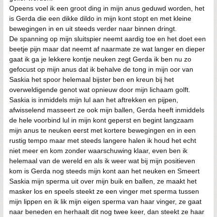
Opeens voel ik een groot ding in mijn anus geduwd worden, het
is Gerda die een dikke dildo in mijn kont stopt en met kleine
bewegingen in en uit steeds verder naar binnen dringt.
De spanning op mijn sluitspier neemt aardig toe en het doet een
beetje pijn maar dat neemt af naarmate ze wat langer en dieper
gaat ik ga je lekkere kontje neuken zegt Gerda ik ben nu zo
gefocust op mijn anus dat ik behalve de tong in mijn oor van
Saskia het spoor helemaal bijster ben en kreun bij het
overweldigende genot wat opnieuw door mijn lichaam golft.
Saskia is inmiddels mijn lul aan het aftrekken en pijpen,
afwisselend masseert ze ook mijn ballen, Gerda heeft inmiddels
de hele voorbind lul in mijn kont geperst en begint langzaam
mijn anus te neuken eerst met kortere bewegingen en in een
rustig tempo maar met steeds langere halen ik houd het echt
niet meer en kom zonder waarschuwing klaar, even ben ik
helemaal van de wereld en als ik weer wat bij mijn positieven
kom is Gerda nog steeds mijn kont aan het neuken en Smeert
Saskia mijn sperma uit over mijn buik en ballen, ze maakt het
masker los en speels steekt ze een vinger met sperma tussen
mijn lippen en ik lik mijn eigen sperma van haar vinger, ze gaat
naar beneden en herhaalt dit nog twee keer, dan steekt ze haar