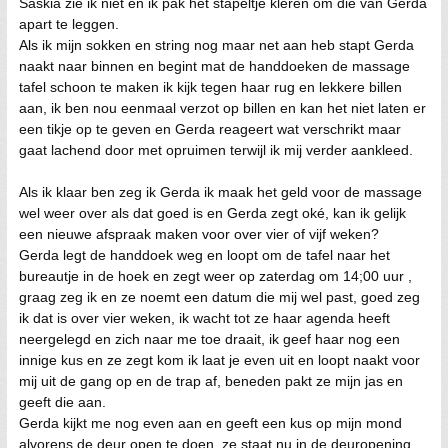
Saskia zie ik niet en ik pak het stapeltje kleren om die van Gerda
apart te leggen.
Als ik mijn sokken en string nog maar net aan heb stapt Gerda
naakt naar binnen en begint mat de handdoeken de massage
tafel schoon te maken ik kijk tegen haar rug en lekkere billen
aan, ik ben nou eenmaal verzot op billen en kan het niet laten er
een tikje op te geven en Gerda reageert wat verschrikt maar
gaat lachend door met opruimen terwijl ik mij verder aankleed.
Als ik klaar ben zeg ik Gerda ik maak het geld voor de massage
wel weer over als dat goed is en Gerda zegt oké, kan ik gelijk
een nieuwe afspraak maken voor over vier of vijf weken?
Gerda legt de handdoek weg en loopt om de tafel naar het
bureautje in de hoek en zegt weer op zaterdag om 14;00 uur ,
graag zeg ik en ze noemt een datum die mij wel past, goed zeg
ik dat is over vier weken, ik wacht tot ze haar agenda heeft
neergelegd en zich naar me toe draait, ik geef haar nog een
innige kus en ze zegt kom ik laat je even uit en loopt naakt voor
mij uit de gang op en de trap af, beneden pakt ze mijn jas en
geeft die aan.
Gerda kijkt me nog even aan en geeft een kus op mijn mond
alvorens de deur open te doen, ze staat nu in de deuropening,