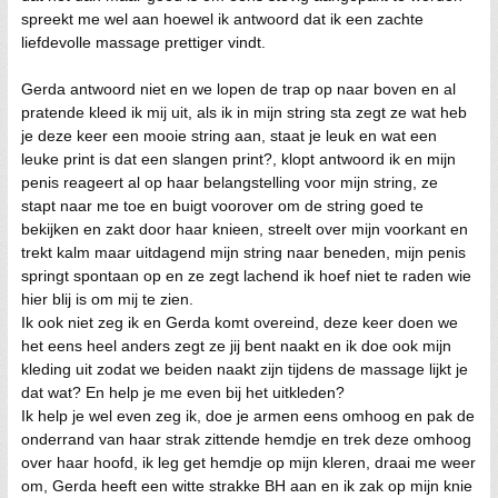
spreekt me wel aan hoewel ik antwoord dat ik een zachte
liefdevolle massage prettiger vindt.
Gerda antwoord niet en we lopen de trap op naar boven en al
pratende kleed ik mij uit, als ik in mijn string sta zegt ze wat heb
je deze keer een mooie string aan, staat je leuk en wat een
leuke print is dat een slangen print?, klopt antwoord ik en mijn
penis reageert al op haar belangstelling voor mijn string, ze
stapt naar me toe en buigt voorover om de string goed te
bekijken en zakt door haar knieen, streelt over mijn voorkant en
trekt kalm maar uitdagend mijn string naar beneden, mijn penis
springt spontaan op en ze zegt lachend ik hoef niet te raden wie
hier blij is om mij te zien.
Ik ook niet zeg ik en Gerda komt overeind, deze keer doen we
het eens heel anders zegt ze jij bent naakt en ik doe ook mijn
kleding uit zodat we beiden naakt zijn tijdens de massage lijkt je
dat wat? En help je me even bij het uitkleden?
Ik help je wel even zeg ik, doe je armen eens omhoog en pak de
onderrand van haar strak zittende hemdje en trek deze omhoog
over haar hoofd, ik leg get hemdje op mijn kleren, draai me weer
om, Gerda heeft een witte strakke BH aan en ik zak op mijn knie