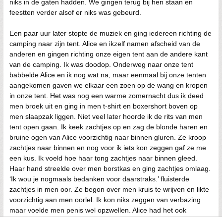
niks in de gaten hadden. We gingen terug bij hen staan en
feestten verder alsof er niks was gebeurd.
Een paar uur later stopte de muziek en ging iedereen richting de
camping naar zijn tent. Alice en ikzelf namen afscheid van de
anderen en gingen richting onze eigen tent aan de andere kant
van de camping. Ik was doodop. Onderweg naar onze tent
babbelde Alice en ik nog wat na, maar eenmaal bij onze tenten
aangekomen gaven we elkaar een zoen op de wang en kropen
in onze tent. Het was nog een warme zomernacht dus ik deed
men broek uit en ging in men t-shirt en boxershort boven op
men slaapzak liggen. Niet veel later hoorde ik de rits van men
tent open gaan. Ik keek zachtjes op en zag de blonde haren en
bruine ogen van Alice voorzichtig naar binnen gluren. Ze kroop
zachtjes naar binnen en nog voor ik iets kon zeggen gaf ze me
een kus. Ik voeld hoe haar tong zachtjes naar binnen gleed.
Haar hand streelde over men borstkas en ging zachtjes omlaag.
‘Ik wou je nogmaals bedanken voor daarstraks.’ fluisterde
zachtjes in men oor. Ze begon over men kruis te wrijven en likte
voorzichtig aan men oorlel. Ik kon niks zeggen van verbazing
maar voelde men penis wel opzwellen. Alice had het ook
opgemerkt en giechelde in men oor. ‘Dat ging vrij vlot’ zei ze