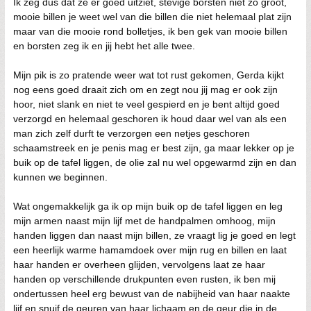
Ik zeg dus dat ze er goed uitziet, stevige borsten niet zo groot,
mooie billen je weet wel van die billen die niet helemaal plat zijn
maar van die mooie rond bolletjes, ik ben gek van mooie billen
en borsten zeg ik en jij hebt het alle twee.
Mijn pik is zo pratende weer wat tot rust gekomen, Gerda kijkt
nog eens goed draait zich om en zegt nou jij mag er ook zijn
hoor, niet slank en niet te veel gespierd en je bent altijd goed
verzorgd en helemaal geschoren ik houd daar wel van als een
man zich zelf durft te verzorgen een netjes geschoren
schaamstreek en je penis mag er best zijn, ga maar lekker op je
buik op de tafel liggen, de olie zal nu wel opgewarmd zijn en dan
kunnen we beginnen.
Wat ongemakkelijk ga ik op mijn buik op de tafel liggen en leg
mijn armen naast mijn lijf met de handpalmen omhoog, mijn
handen liggen dan naast mijn billen, ze vraagt lig je goed en legt
een heerlijk warme hamamdoek over mijn rug en billen en laat
haar handen er overheen glijden, vervolgens laat ze haar
handen op verschillende drukpunten even rusten, ik ben mij
ondertussen heel erg bewust van de nabijheid van haar naakte
lijf en snuif de geuren van haar lichaam en de geur die in de