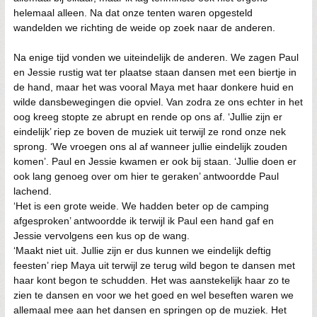
helemaal alleen. Na dat onze tenten waren opgesteld
wandelden we richting de weide op zoek naar de anderen.
Na enige tijd vonden we uiteindelijk de anderen. We zagen Paul
en Jessie rustig wat ter plaatse staan dansen met een biertje in
de hand, maar het was vooral Maya met haar donkere huid en
wilde dansbewegingen die opviel. Van zodra ze ons echter in het
oog kreeg stopte ze abrupt en rende op ons af. ‘Jullie zijn er
eindelijk’ riep ze boven de muziek uit terwijl ze rond onze nek
sprong. ‘We vroegen ons al af wanneer jullie eindelijk zouden
komen’. Paul en Jessie kwamen er ook bij staan. ‘Jullie doen er
ook lang genoeg over om hier te geraken’ antwoordde Paul
lachend.
‘Het is een grote weide. We hadden beter op de camping
afgesproken’ antwoordde ik terwijl ik Paul een hand gaf en
Jessie vervolgens een kus op de wang.
‘Maakt niet uit. Jullie zijn er dus kunnen we eindelijk deftig
feesten’ riep Maya uit terwijl ze terug wild begon te dansen met
haar kont begon te schudden. Het was aanstekelijk haar zo te
zien te dansen en voor we het goed en wel beseften waren we
allemaal mee aan het dansen en springen op de muziek. Het