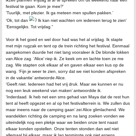
ikzelf plannen vrijdag al af te spreken om dit weekend naar een
festival te gaan. Kom je mee?’
‘Tuurlijk, met plezier. Ik ga meteen men spullen pakken.’
‘Ok, tot dan
Ik kan niet wachten om iedereen terug te zien'
‘Eensgelijks. Tot vrijdag.”
Voor ik het goed en wel door had was het al vrijdag. Ik stapte
met mijn rugzak en tent op de trein richting het festival. Eenmaal
aangekomen duurde het niet lang vooraleer ik De blonde lokken
van Alice zag. ‘Alice’ riep ik. Ze keek om en lachte toen ze me
zag. We stapten ook elkaar af en gaven elkaar een kus op de
wang. ‘Fijn je weer te zien, sorry dat we niet konden afspreken
in de vakantie’ antwoorde Alice.
‘Geeft niet. Iedereen had het vrij druk. Maar we kunnen er nu
nog een leuk weekend van maken’ antwoordde ik.
‘Inderdaad. Ik heb net een sms gehad van Maya dat de rest hun
tent al heeft opgezet en al op het festivalterrein is. We zullen dus
maar ineens naar de camping gaan’ zei Alice glimlachend. We
wandelden richting de camping en na lang zoeken vonden we
uiteindelijk nog een plekje waar we beiden onze tent naast
elkaar konden opstellen. Onze tenten stonden dan wel niet
allemaal bij elkaar, maar ik lag tenminste ook niet ergens