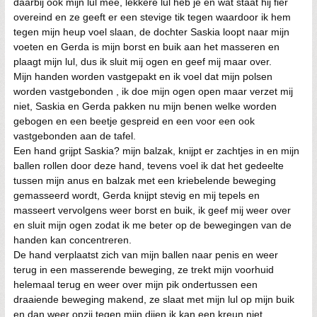
daarbij ook mijn lul mee, lekkere lul heb je en wat staat hij fier
overeind en ze geeft er een stevige tik tegen waardoor ik hem
tegen mijn heup voel slaan, de dochter Saskia loopt naar mijn
voeten en Gerda is mijn borst en buik aan het masseren en
plaagt mijn lul, dus ik sluit mij ogen en geef mij maar over.
Mijn handen worden vastgepakt en ik voel dat mijn polsen
worden vastgebonden , ik doe mijn ogen open maar verzet mij
niet, Saskia en Gerda pakken nu mijn benen welke worden
gebogen en een beetje gespreid en een voor een ook
vastgebonden aan de tafel.
Een hand grijpt Saskia? mijn balzak, knijpt er zachtjes in en mijn
ballen rollen door deze hand, tevens voel ik dat het gedeelte
tussen mijn anus en balzak met een kriebelende beweging
gemasseerd wordt, Gerda knijpt stevig en mij tepels en
masseert vervolgens weer borst en buik, ik geef mij weer over
en sluit mijn ogen zodat ik me beter op de bewegingen van de
handen kan concentreren.
De hand verplaatst zich van mijn ballen naar penis en weer
terug in een masserende beweging, ze trekt mijn voorhuid
helemaal terug en weer over mijn pik ondertussen een
draaiende beweging makend, ze slaat met mijn lul op mijn buik
en dan weer opzij tegen mijn dijen ik kan een kreun niet