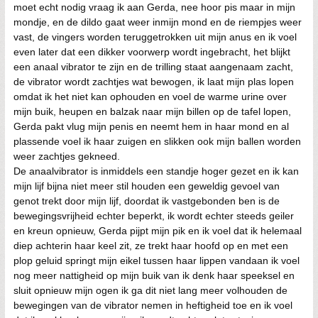
moet echt nodig vraag ik aan Gerda, nee hoor pis maar in mijn
mondje, en de dildo gaat weer inmijn mond en de riempjes weer
vast, de vingers worden teruggetrokken uit mijn anus en ik voel
even later dat een dikker voorwerp wordt ingebracht, het blijkt
een anaal vibrator te zijn en de trilling staat aangenaam zacht,
de vibrator wordt zachtjes wat bewogen, ik laat mijn plas lopen
omdat ik het niet kan ophouden en voel de warme urine over
mijn buik, heupen en balzak naar mijn billen op de tafel lopen,
Gerda pakt vlug mijn penis en neemt hem in haar mond en al
plassende voel ik haar zuigen en slikken ook mijn ballen worden
weer zachtjes gekneed.
De anaalvibrator is inmiddels een standje hoger gezet en ik kan
mijn lijf bijna niet meer stil houden een geweldig gevoel van
genot trekt door mijn lijf, doordat ik vastgebonden ben is de
bewegingsvrijheid echter beperkt, ik wordt echter steeds geiler
en kreun opnieuw, Gerda pijpt mijn pik en ik voel dat ik helemaal
diep achterin haar keel zit, ze trekt haar hoofd op en met een
plop geluid springt mijn eikel tussen haar lippen vandaan ik voel
nog meer nattigheid op mijn buik van ik denk haar speeksel en
sluit opnieuw mijn ogen ik ga dit niet lang meer volhouden de
bewegingen van de vibrator nemen in heftigheid toe en ik voel