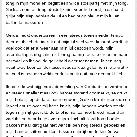
tong in mijn mond en begint een wilde stoeipartij met mijn tong,
Saskia zoent en tongt duidelijk niet voor het eerst, haar hand
grijpt mijn slap worden de lul en begint op nieuw mijn lul en
ballen te masseren.
Gerda neukt ondertussen in een steeds toenemender tempo
door en ik heb de indruk dat mijn lul snel weer keihard wordt, ik
voel ook dat er al weer aan mijn lul gezogen wordt, mijn
ademhaling is nog lang niet terug na mijn eerste orgasme naar
normaal en ik voel de geiligheid weer toenemen, ik ben nog
nooit twee keer zonder tussenpauze klaargekomen maar wat ik
nu voel is nog overweldigender dan ik ooit mee gemaakt heb.
Ik hoor de wat hijgende ademhaling van Gerda die onverdroten
en steeds sneller maar ook harder stotend doorneukt, ze drukt
mijn hele lijf op de tafel heen en weer, Saskia klimt ergens op en
ik voel dat ze over mij heen knielt, mijn handen worden stevig
tegen mijn lijf gedrukt, de tafel is niet zo heel breed maar dan
voel ik hoe haar kutje over mijn lul schuift ik wil haar borsten
pakken maar dat gaat niet want ik ben nog steeds geboeid en
mijn handen zitten nu klem tussen mijn lijf en de knieën van