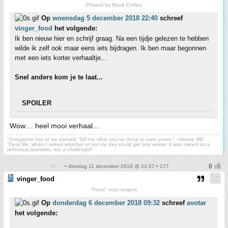
P0werd by Black Coffee
Op
woensdag 5 december 2018 22:40
schreef
vinger_food
het volgende:
Ik ben nieuw hier en schrijf graag. Na een tijdje gelezen te hebben
wilde ik zelf ook maar eens iets bijdragen. Ik ben maar begonnen
met een iets korter verhaaltje...
Snel anders kom je te laat...
SPOILER
Wow.... heel mooi verhaal...
"Arrogance has to be earned. Tell me what you've done to earn yours." - House MD
"Dear life, when I asked whether or not my day could get any worse, it was meant as a
rethorical question, not a challenge!"
• dinsdag 11 december 2018 @ 21:57 • 177
vinger_food
"Food" voor vingers
Op
donderdag 6 december 2018 09:32
schreef
avotar
het volgende: