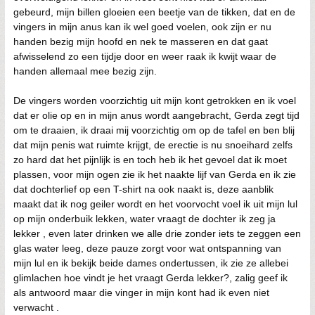
gebeurd, mijn billen gloeien een beetje van de tikken, dat en de
vingers in mijn anus kan ik wel goed voelen, ook zijn er nu
handen bezig mijn hoofd en nek te masseren en dat gaat
afwisselend zo een tijdje door en weer raak ik kwijt waar de
handen allemaal mee bezig zijn.
De vingers worden voorzichtig uit mijn kont getrokken en ik voel
dat er olie op en in mijn anus wordt aangebracht, Gerda zegt tijd
om te draaien, ik draai mij voorzichtig om op de tafel en ben blij
dat mijn penis wat ruimte krijgt, de erectie is nu snoeihard zelfs
zo hard dat het pijnlijk is en toch heb ik het gevoel dat ik moet
plassen, voor mijn ogen zie ik het naakte lijf van Gerda en ik zie
dat dochterlief op een T-shirt na ook naakt is, deze aanblik
maakt dat ik nog geiler wordt en het voorvocht voel ik uit mijn lul
op mijn onderbuik lekken, water vraagt de dochter ik zeg ja
lekker , even later drinken we alle drie zonder iets te zeggen een
glas water leeg, deze pauze zorgt voor wat ontspanning van
mijn lul en ik bekijk beide dames ondertussen, ik zie ze allebei
glimlachen hoe vindt je het vraagt Gerda lekker?, zalig geef ik
als antwoord maar die vinger in mijn kont had ik even niet
verwacht .