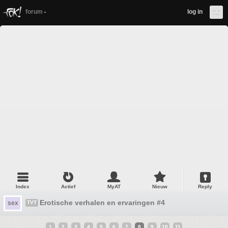
forum
log in
Index
Actief
MyAT
Nieuw
Reply
Erotische verhalen en ervaringen #4
sex
TVT
1
2
3
4
5
6
7
8
9
10
11