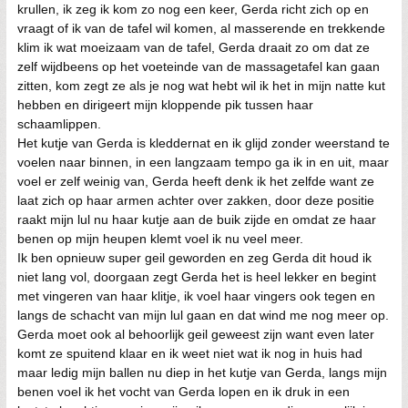
krullen, ik zeg ik kom zo nog een keer, Gerda richt zich op en
vraagt of ik van de tafel wil komen, al masserende en trekkende
klim ik wat moeizaam van de tafel, Gerda draait zo om dat ze
zelf wijdbeens op het voeteinde van de massagetafel kan gaan
zitten, kom zegt ze als je nog wat hebt wil ik het in mijn natte kut
hebben en dirigeert mijn kloppende pik tussen haar
schaamlippen.
Het kutje van Gerda is kleddernat en ik glijd zonder weerstand te
voelen naar binnen, in een langzaam tempo ga ik in en uit, maar
voel er zelf weinig van, Gerda heeft denk ik het zelfde want ze
laat zich op haar armen achter over zakken, door deze positie
raakt mijn lul nu haar kutje aan de buik zijde en omdat ze haar
benen op mijn heupen klemt voel ik nu veel meer.
Ik ben opnieuw super geil geworden en zeg Gerda dit houd ik
niet lang vol, doorgaan zegt Gerda het is heel lekker en begint
met vingeren van haar klitje, ik voel haar vingers ook tegen en
langs de schacht van mijn lul gaan en dat wind me nog meer op.
Gerda moet ook al behoorlijk geil geweest zijn want even later
komt ze spuitend klaar en ik weet niet wat ik nog in huis had
maar ledig mijn ballen nu diep in het kutje van Gerda, langs mijn
benen voel ik het vocht van Gerda lopen en ik druk in een