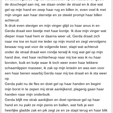
de douchegel aan mij, we staan onder de straal en ik doe wat
gel op mijn hand en zeep haar rug en billen in, even voel ik met
mijn vinger aan haar sterretje en ze steekt prompt haar billen
achteruit.
Ik druk even steviger en mijn vinger glijd zo haar anus in en
Gerda draait een beetje met haar kontje. Ik duw mijn vinger wat
dieper maar haal hem er daarna weer uit, Gerda draait zich
naar me toe en kust me teder op mijn mond en zegt vervolgens
bewaar nog wat voor de volgende keer, stapt wat achteruit
onder de straal draait een rondje terwijl ik nog wat gel op mijn
hand doe, met haar rechterheup naar mij toe was ik nu haar
borsten, buik en kutje waar ik toch weer even haar lekkere
schaamlippen masseer, ik zak op mijn knieën en was een voor
een haar benen waarbij Gerda naar mij toe draait en ik sta weer
op.
Gerda pakt nu de fles en doet gel op haar handen en begint
mijn borst in te zepen mij strak aankijkend, plagerig gaan haar
handen naar mijn onderbuik.
Gerda blijft me strak aankijken en doet opnieuw gel op haar
hand en nu pakt ze mijn penis en ballen, wat heb je een
heerlijke gladde zak en pik zegt ze en ze stapt terug en haar blik