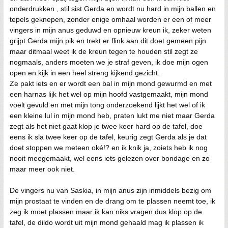
onderdrukken , stil sist Gerda en wordt nu hard in mijn ballen en
tepels geknepen, zonder enige omhaal worden er een of meer
vingers in mijn anus geduwd en opnieuw kreun ik, zeker weten
grijpt Gerda mijn pik en trekt er flink aan dit doet gemeen pijn
maar ditmaal weet ik de kreun tegen te houden stil zegt ze
nogmaals, anders moeten we je straf geven, ik doe mijn ogen
open en kijk in een heel streng kijkend gezicht.
Ze pakt iets en er wordt een bal in mijn mond gewurmd en met
een harnas lijk het wel op mijn hoofd vastgemaakt, mijn mond
voelt gevuld en met mijn tong onderzoekend lijkt het wel of ik
een kleine lul in mijn mond heb, praten lukt me niet maar Gerda
zegt als het niet gaat klop je twee keer hard op de tafel, doe
eens ik sla twee keer op de tafel, keurig zegt Gerda als je dat
doet stoppen we meteen oké!? en ik knik ja, zoiets heb ik nog
nooit meegemaakt, wel eens iets gelezen over bondage en zo
maar meer ook niet.
De vingers nu van Saskia, in mijn anus zijn inmiddels bezig om
mijn prostaat te vinden en de drang om te plassen neemt toe, ik
zeg ik moet plassen maar ik kan niks vragen dus klop op de
tafel, de dildo wordt uit mijn mond gehaald mag ik plassen ik