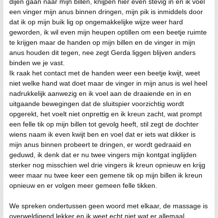
dijen gaan naar mijn billen, knijpen hier even stevig in en ik voel
een vinger mijn anus binnen dringen, mijn pik is inmiddels door
dat ik op mijn buik lig op ongemakkelijke wijze weer hard
geworden, ik wil even mijn heupen optillen om een beetje ruimte
te krijgen maar de handen op mijn billen en de vinger in mijn
anus houden dit tegen, nee zegt Gerda liggen blijven anders
binden we je vast.
Ik raak het contact met de handen weer een beetje kwijt, weet
niet welke hand wat doet maar de vinger in mijn anus is wel heel
nadrukkelijk aanwezig en ik voel aan de draaiende en in en
uitgaande bewegingen dat de sluitspier voorzichtig wordt
opgerekt, het voelt niet onprettig en ik kreun zacht, wat prompt
een felle tik op mijn billen tot gevolg heeft, stil zegt de dochter
wiens naam ik even kwijt ben en voel dat er iets wat dikker is
mijn anus binnen probeert te dringen, er wordt gedraaid en
geduwd, ik denk dat er nu twee vingers mijn kontgat inglijden
sterker nog misschien wel drie vingers ik kreun opnieuw en krijg
weer maar nu twee keer een gemene tik op mijn billen ik kreun
opnieuw en er volgen meer gemeen felle tikken.
We spreken ondertussen geen woord met elkaar, de massage is
overweldigend lekker en ik weet echt niet wat er allemaal