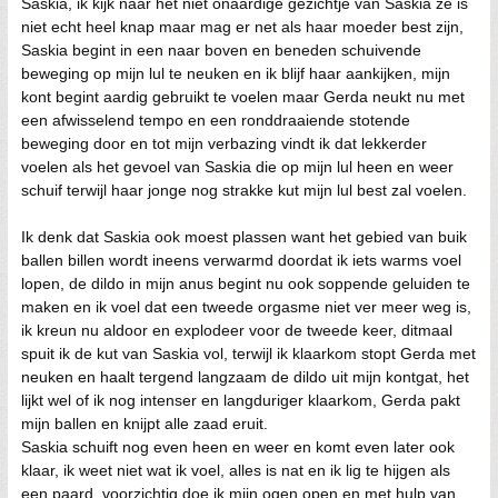
Saskia, ik kijk naar het niet onaardige gezichtje van Saskia ze is
niet echt heel knap maar mag er net als haar moeder best zijn,
Saskia begint in een naar boven en beneden schuivende
beweging op mijn lul te neuken en ik blijf haar aankijken, mijn
kont begint aardig gebruikt te voelen maar Gerda neukt nu met
een afwisselend tempo en een ronddraaiende stotende
beweging door en tot mijn verbazing vindt ik dat lekkerder
voelen als het gevoel van Saskia die op mijn lul heen en weer
schuif terwijl haar jonge nog strakke kut mijn lul best zal voelen.
Ik denk dat Saskia ook moest plassen want het gebied van buik
ballen billen wordt ineens verwarmd doordat ik iets warms voel
lopen, de dildo in mijn anus begint nu ook soppende geluiden te
maken en ik voel dat een tweede orgasme niet ver meer weg is,
ik kreun nu aldoor en explodeer voor de tweede keer, ditmaal
spuit ik de kut van Saskia vol, terwijl ik klaarkom stopt Gerda met
neuken en haalt tergend langzaam de dildo uit mijn kontgat, het
lijkt wel of ik nog intenser en langduriger klaarkom, Gerda pakt
mijn ballen en knijpt alle zaad eruit.
Saskia schuift nog even heen en weer en komt even later ook
klaar, ik weet niet wat ik voel, alles is nat en ik lig te hijgen als
een paard, voorzichtig doe ik mijn ogen open en met hulp van