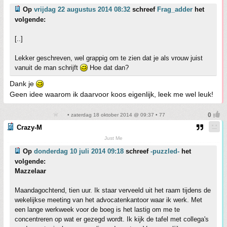
Op
vrijdag 22 augustus 2014 08:32
schreef
Frag_adder
het
volgende:
[..]
Lekker geschreven, wel grappig om te zien dat je als vrouw juist
vanuit de man schrijft
Hoe dat dan?
Dank je
Geen idee waarom ik daarvoor koos eigenlijk, leek me wel leuk!
• zaterdag 18 oktober 2014 @ 09:37 • 77
Crazy-M
Just Me
Op
donderdag 10 juli 2014 09:18
schreef
-puzzled-
het
volgende:
Mazzelaar
Maandagochtend, tien uur. Ik staar verveeld uit het raam tijdens de
wekelijkse meeting van het advocatenkantoor waar ik werk. Met
een lange werkweek voor de boeg is het lastig om me te
concentreren op wat er gezegd wordt. Ik kijk de tafel met collega's