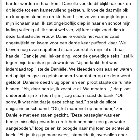
harder worden in haar kont. Daniëlle voelde dit blijkbaar ook en
dit leidde tot een kamervullend gekreun. Ik voelde dat mijn pik
op knappen stond en drukte haar billen zo ver mogelijk tegen
mijn lichaam aan. Ik zat ongelooflijk diep in haar en schoot mijn
lading volledig af. Ik spoot wel vier, vijf keer mijn zaad diep in
deze fantastische vrouw. Daniëlle voelde het warme zaad
ongetwijfeld en kwam voor een derde keer puffend klaar. We
bleven nog even napuffend staan voordat ik mijn lul uit haar
haalde. “Dank je wel, lekker ding, voor de geweldige seks,” zei ik
tegen mijn bruinharige stewardess. “Jij bedankt, het was
inderdaad top,” stelde Daniëlle. We kleedden ons aan en waren
net op tijd enigszins gefatsoeneerd voordat er op de deur werd
geklopt. Daniëlle deed vlug open en een piloot stapte de ruimte
binnen. “Ah, daar ben je, ik zocht je al. We moeten ..,” de piloot
onderbrak zijn zin toen hij mij zag staan naast de bank. “Oh
sorry, ik wist niet dat je gezelschap had,” sprak de piloot
enigszins beschaamd. “Oh, let maar niet op hem hoor,” zei
Daniëlle met een stalen gezicht. “Deze passagier was een
beetje misselijk geworden en ik heb hem hier een glas water
aangeboden,” loog ze en knipoogde naar mij toen ze achteruit
keek. “Eh ja, ik g-ga maar weer,” stamelde ik, overvallen door