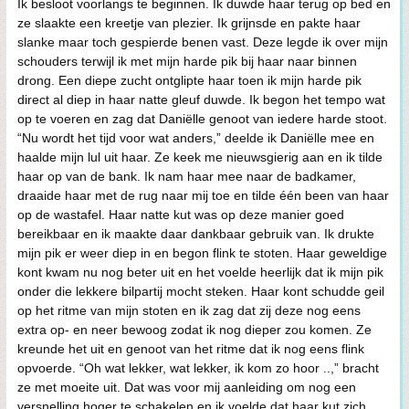
Ik besloot voorlangs te beginnen. Ik duwde haar terug op bed en
ze slaakte een kreetje van plezier. Ik grijnsde en pakte haar
slanke maar toch gespierde benen vast. Deze legde ik over mijn
schouders terwijl ik met mijn harde pik bij haar naar binnen
drong. Een diepe zucht ontglipte haar toen ik mijn harde pik
direct al diep in haar natte gleuf duwde. Ik begon het tempo wat
op te voeren en zag dat Daniëlle genoot van iedere harde stoot.
“Nu wordt het tijd voor wat anders,” deelde ik Daniëlle mee en
haalde mijn lul uit haar. Ze keek me nieuwsgierig aan en ik tilde
haar op van de bank. Ik nam haar mee naar de badkamer,
draaide haar met de rug naar mij toe en tilde één been van haar
op de wastafel. Haar natte kut was op deze manier goed
bereikbaar en ik maakte daar dankbaar gebruik van. Ik drukte
mijn pik er weer diep in en begon flink te stoten. Haar geweldige
kont kwam nu nog beter uit en het voelde heerlijk dat ik mijn pik
onder die lekkere bilpartij mocht steken. Haar kont schudde geil
op het ritme van mijn stoten en ik zag dat zij deze nog eens
extra op- en neer bewoog zodat ik nog dieper zou komen. Ze
kreunde het uit en genoot van het ritme dat ik nog eens flink
opvoerde. “Oh wat lekker, wat lekker, ik kom zo hoor ..,” bracht
ze met moeite uit. Dat was voor mij aanleiding om nog een
versnelling hoger te schakelen en ik voelde dat haar kut zich