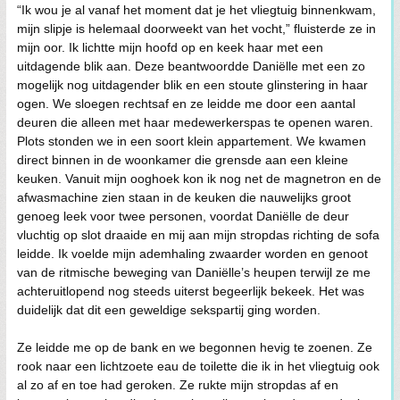
“Ik wou je al vanaf het moment dat je het vliegtuig binnenkwam,
mijn slipje is helemaal doorweekt van het vocht,” fluisterde ze in
mijn oor. Ik lichtte mijn hoofd op en keek haar met een
uitdagende blik aan. Deze beantwoordde Daniëlle met een zo
mogelijk nog uitdagender blik en een stoute glinstering in haar
ogen. We sloegen rechtsaf en ze leidde me door een aantal
deuren die alleen met haar medewerkerspas te openen waren.
Plots stonden we in een soort klein appartement. We kwamen
direct binnen in de woonkamer die grensde aan een kleine
keuken. Vanuit mijn ooghoek kon ik nog net de magnetron en de
afwasmachine zien staan in de keuken die nauwelijks groot
genoeg leek voor twee personen, voordat Daniëlle de deur
vluchtig op slot draaide en mij aan mijn stropdas richting de sofa
leidde. Ik voelde mijn ademhaling zwaarder worden en genoot
van de ritmische beweging van Daniëlle’s heupen terwijl ze me
achteruitlopend nog steeds uiterst begeerlijk bekeek. Het was
duidelijk dat dit een geweldige sekspartij ging worden.
Ze leidde me op de bank en we begonnen hevig te zoenen. Ze
rook naar een lichtzoete eau de toilette die ik in het vliegtuig ook
al zo af en toe had geroken. Ze rukte mijn stropdas af en