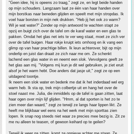
"Geen idee, hij is opeens zo traag," zegt ze, en legt beide handen
op mijn schouders. Langzaam laat ze één van haar handen over
mijn borstkas naar beneden glijden en speelt met mijn stropdas. Ik
voel haar borsten in mijn nek drukken. "Heb jij het ook zo warm?
Wil je wat water?" Zonder op mijn antwoord te wachten stapt ze
opzij en buigt zich over de tafel om de karaf water en een glas te
pakken. Omdat het glas net iets te ver weg staat, moet ze zich ver
over de tafel buigen. Haar rokje kruipt iets omhoog en ik vang een
glimp op van haar prachtige billen. Ik leun achterover, bijt op mijn
onderlip en juist dan draait ze zich naar me om. Ze schenkt
lachend een glas water in en neemt een slok. Vervolgens geeft ze
het glas aan mij. "Volgens mij kun je dit wel gebruiken, je ziet eruit
alsof je het warm hebt. Doe anders dat jasje uit," zegt ze op een
uitdagend toontje.
Ik neem een slok water en bedenk me dat ik het inderdaad wel erg
warm heb. Ik sta op, trek mijn colbertje uit en hang het over de
stoel naast me. Julia, die inmiddels op de tafel is gaan zitten, laat
haar ogen over mijn lijf glijden. "Hmm, al dat sporten is het zo te
zien meer dan waard," zegt ze terwijl ze langs haar lippen likt. Ze
heeft me blijkbaar wel eens na het werk met mijn sporttas zien
lopen. Ik snap nog steeds niet waar ze precies mee bezig is. Zit ze
me nu alleen te teasen, of gewoon keihard op te geilen?
Terwijl ik weer ga zitten, komt ze opnieuw achter me staan. Ze