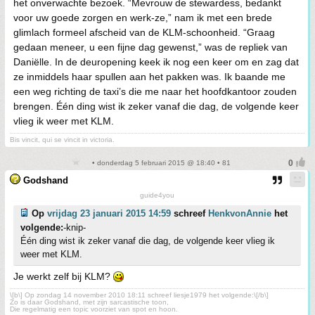
het onverwachte bezoek. “Mevrouw de stewardess, bedankt
voor uw goede zorgen en werk-ze,” nam ik met een brede
glimlach formeel afscheid van de KLM-schoonheid. “Graag
gedaan meneer, u een fijne dag gewenst,” was de repliek van
Daniëlle. In de deuropening keek ik nog een keer om en zag dat
ze inmiddels haar spullen aan het pakken was. Ik baande me
een weg richting de taxi’s die me naar het hoofdkantoor zouden
brengen. Één ding wist ik zeker vanaf die dag, de volgende keer
vlieg ik weer met KLM.
Bis vincit, qui se vincit in victoria.
• donderdag 5 februari 2015 @ 18:40 • 81
Godshand
guide4you
Op
vrijdag 23 januari 2015 14:59
schreef
HenkvonAnnie
het
volgende:
-knip-
Één ding wist ik zeker vanaf die dag, de volgende keer vlieg ik
weer met KLM.
Je werkt zelf bij KLM?
\[b\] Op zondag 14 november 2010 18:11 schreef liesje1979 het volgende:\[/b\]
Zo is daar Godshand, met zijn sarcastische toon,
Die regelmatig een topic voorziet van spot en hoon.