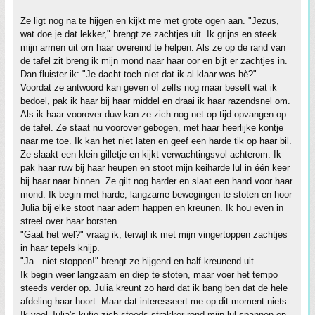
Ze ligt nog na te hijgen en kijkt me met grote ogen aan. "Jezus,
wat doe je dat lekker," brengt ze zachtjes uit. Ik grijns en steek
mijn armen uit om haar overeind te helpen. Als ze op de rand van
de tafel zit breng ik mijn mond naar haar oor en bijt er zachtjes in.
Dan fluister ik: "Je dacht toch niet dat ik al klaar was hè?"
Voordat ze antwoord kan geven of zelfs nog maar beseft wat ik
bedoel, pak ik haar bij haar middel en draai ik haar razendsnel om.
Als ik haar voorover duw kan ze zich nog net op tijd opvangen op
de tafel. Ze staat nu voorover gebogen, met haar heerlijke kontje
naar me toe. Ik kan het niet laten en geef een harde tik op haar bil.
Ze slaakt een klein gilletje en kijkt verwachtingsvol achterom. Ik
pak haar ruw bij haar heupen en stoot mijn keiharde lul in één keer
bij haar naar binnen. Ze gilt nog harder en slaat een hand voor haar
mond. Ik begin met harde, langzame bewegingen te stoten en hoor
Julia bij elke stoot naar adem happen en kreunen. Ik hou even in
streel over haar borsten.
"Gaat het wel?" vraag ik, terwijl ik met mijn vingertoppen zachtjes
in haar tepels knijp.
"Ja...niet stoppen!" brengt ze hijgend en half-kreunend uit.
Ik begin weer langzaam en diep te stoten, maar voer het tempo
steeds verder op. Julia kreunt zo hard dat ik bang ben dat de hele
afdeling haar hoort. Maar dat interesseert me op dit moment niets.
Ik voel Julia's kutje zich steeds strakker rond mijn lul spannen en