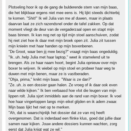
Plotseling hoor ik op de gang de bulderende stem van mijn baas,
die het blijkbaar ergens niet mee eens is. Hij lijkt steeds dichterbij
te komen. "Shit!" Ik wil Julia van me af duwen, maar in plaats
daarvan laat ze zich razendsnel onder de tafel zakken. Op dat
moment vliegt de deur van de vergaderzaal open en stapt mijn
baas binnen. Ik kan nog net op tijd mijn stoel aanschuiven, zodat
hij niet ziet hoe ik daar met mijn broek open zit. Julia zit tussen
mijn knieën met haar handen op mijn bovenbenen.
"De Groot, waar ben jij mee bezig?" vraagt mijn baas ongeduldig.
"Ik..uh..help Julia met haar laptop," weet ik stamelend uit te
brengen. Als ze haar naam hoort, begint Julia opnieuw over mijn
boxer te wrijven. Ik wiebel op mijn stoel en probeer haar weg te
duwen met mijn benen, maar ze is vastberaden.
"Ohja, prima," knikt mijn baas. "Waar is ze dan?"
"Ze..uh..is een dossier gaan halen. Ze vroeg of ik daar ook even
naar wilde kijken." Ik ben verbaasd hoe vlot die leugen van mijn
lippen rolt. Julia sjort inmiddels aan de rand van mijn boxer. Ik voel
hoe haar vingertoppen langs mijn eikel glijden en ik adem zwaar.
Mijn baas lijkt het niet op te merken.
"Ah, dat is waarschijnlijk het dossier dat ze van mij heeft
overgenomen. Dat is inderdaad een flinke klus, goed dat jullie daar
samen naar kijken. Jouw andere dossiers kunnen wachten, zorg
eerst dat Julia krijgt wat ze wil."