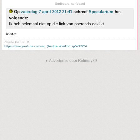
Surfboard, surfboard
Op
zaterdag 7 april 2012 21:41
schreef
Specularium
het
volgende:
Ik heb helemaal niet op die link van pberends geklikt.
/care
Zwarte Piet is uit!
https://www.youtube.com/w(...)bedded&v=OV3xp5ZXSYA
▼ Advertentie door Refinery89