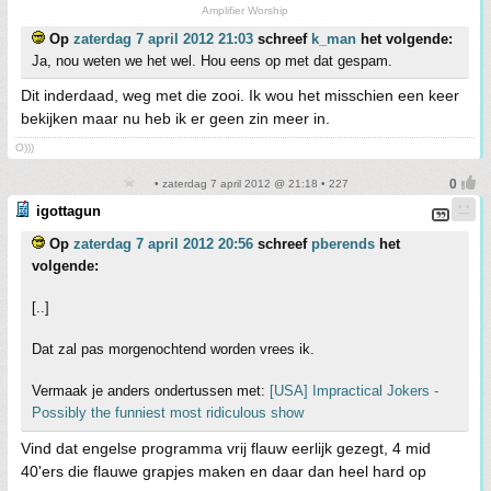
Amplifier Worship
Op
zaterdag 7 april 2012 21:03
schreef
k_man
het volgende:
Ja, nou weten we het wel. Hou eens op met dat gespam.
Dit inderdaad, weg met die zooi. Ik wou het misschien een keer
bekijken maar nu heb ik er geen zin meer in.
O)))
• zaterdag 7 april 2012 @ 21:18 • 227
igottagun
Op
zaterdag 7 april 2012 20:56
schreef
pberends
het
volgende:
[..]
Dat zal pas morgenochtend worden vrees ik.
Vermaak je anders ondertussen met:
[USA] Impractical Jokers -
Possibly the funniest most ridiculous show
Vind dat engelse programma vrij flauw eerlijk gezegt, 4 mid
40'ers die flauwe grapjes maken en daar dan heel hard op