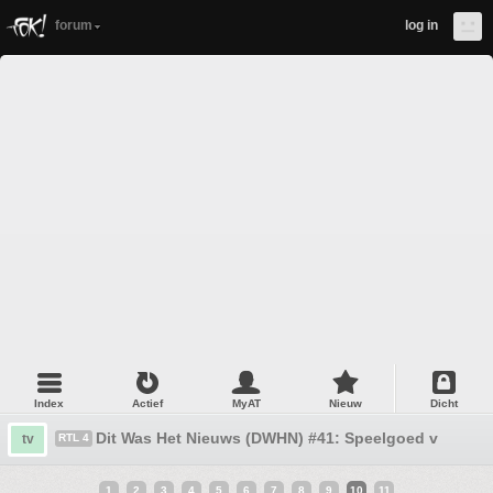
forum
log in
Index
Actief
MyAT
Nieuw
Dicht
Dit Was Het Nieuws (DWHN) #41: Speelgoed van blik
tv
RTL 4
1
2
3
4
5
6
7
8
9
10
11