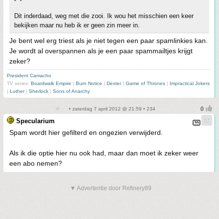
Dit inderdaad, weg met die zooi. Ik wou het misschien een keer
bekijken maar nu heb ik er geen zin meer in.
Je bent wel erg triest als je niet tegen een paar spamlinkies kan.
Je wordt al overspannen als je een paar spammailtjes krijgt
zeker?
President Camacho
TV series:
Boardwalk Empire
|
Burn Notice
|
Dexter
|
Game of Thrones
|
Impractical Jokers
|
Luther
|
Sherlock
|
Sons of Anarchy
• zaterdag 7 april 2012 @ 21:59 • 234
Specularium
Spam wordt hier gefilterd en ongezien verwijderd.
Als ik die optie hier nu ook had, maar dan moet ik zeker weer
een abo nemen?
▼ Advertentie door Refinery89