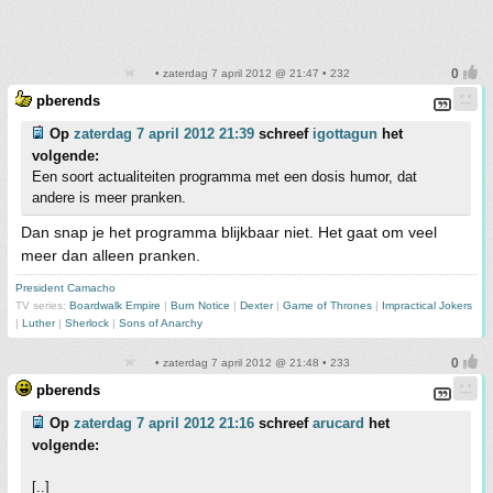
• zaterdag 7 april 2012 @ 21:47 • 232
pberends
Op
zaterdag 7 april 2012 21:39
schreef
igottagun
het
volgende:
Een soort actualiteiten programma met een dosis humor, dat
andere is meer pranken.
Dan snap je het programma blijkbaar niet. Het gaat om veel
meer dan alleen pranken.
President Camacho
TV series:
Boardwalk Empire
|
Burn Notice
|
Dexter
|
Game of Thrones
|
Impractical Jokers
|
Luther
|
Sherlock
|
Sons of Anarchy
• zaterdag 7 april 2012 @ 21:48 • 233
pberends
Op
zaterdag 7 april 2012 21:16
schreef
arucard
het
volgende:
[..]