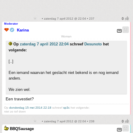
• zaterdag 7 april 2012 @ 22:04 • 237
Moderator
Karina
Woman
Op
zaterdag 7 april 2012 22:04
schreef
Desunoto
het
volgende:
[..]
Een iemand waarvan het geslacht niet bekend is en nog iemand
anders.
We zien wel.
Een travestiet?
Op
donderdag 15 mei 2014 22:18
schreef
sp3c
het volgende:
niet zo tof doen
• zaterdag 7 april 2012 @ 22:04 • 238
BBQSausage