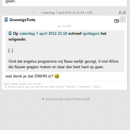
gaan.
• zaterdag 7 april 2012 @ 21:29 • 228
GrunnigsTrots
ja, nu blij?
Op
zaterdag 7 april 2012 21:18
schreef
igottagun
het
volgende:
[..]
Vind dat engelse programma vrij flauw eerlijk gezegt, 4 mid 40'ers
die flauwe grapjes maken en daar dan heel hard op gaan.
wat denk je dat DWHN is?
bitch maar tegen een ander
"If Jezus had a gun,he would be alive today!" Homer J. Simpson - 2013
▼ Advertentie door Refinery89