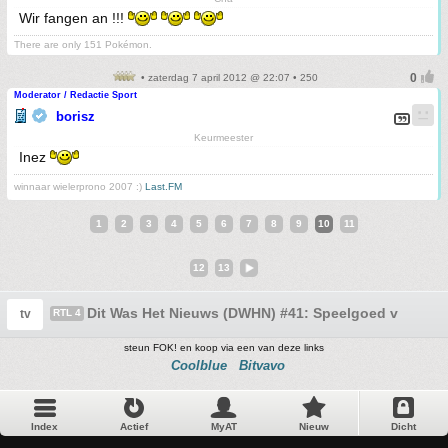
Wir fangen an !!!
There are only 151 Pokémon.
• zaterdag 7 april 2012 @ 22:07 • 250
Moderator / Redactie Sport
borisz
Keurmeester
Inez
winnaar wielerprono 2007 :)
Last.FM
1
2
3
4
5
6
7
8
9
10
11
12
13
Dit Was Het Nieuws (DWHN) #41: Speelgoed van blik
tv
RTL 4
steun FOK! en koop via een van deze links
Coolblue
Bitvavo
Index
Actief
MyAT
Nieuw
Dicht