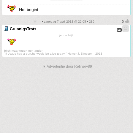
¯¯¯¯¯¯¯¯¯¯¯¯¯¯¯¯¯¯
Het begint.
• zaterdag 7 april 2012 @ 22:05 • 239
GrunnigsTrots
ja, nu blij?
bitch maar tegen een ander
"If Jezus had a gun,he would be alive today!" Homer J. Simpson - 2013
▼ Advertentie door Refinery89