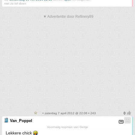
niet zo tof doen
▼ Advertentie door Refinery89
• zaterdag 7 april 2012 @ 22:06 • 243
Van_Poppel
Voormalig kopman van Gertje
Lekkere chick