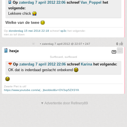
Op
zaterdag 7 april 2012 22:06
schreef
Van_Poppel
het
volgende:
Lekkere chick
Welke van de twee
Op
donderdag 15 mei 2014 22:18
schreef
sp3c
het volgende:
niet zo tof doen
• zaterdag 7 april 2012 @ 22:07 • 247
hexje
Surfboard, surfboard
Op
zaterdag 7 april 2012 22:06
schreef
Karina
het volgende:
OK dat is inderdaad geslacht onbekend
Zwarte Piet is uit!
https://www.youtube.com/w(...)bedded&v=OV3xp5ZXSYA
▼ Advertentie door Refinery89