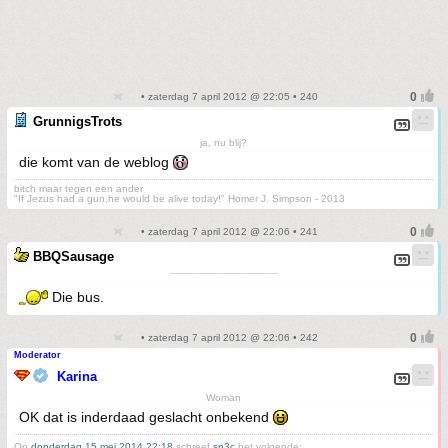
• zaterdag 7 april 2012 @ 22:05 • 240
GrunnigsTrots
ja, nu blij?
die komt van de weblog
bitch maar tegen een ander
"If Jezus had a gun,he would be alive today!" Homer J. Simpson - 2013
• zaterdag 7 april 2012 @ 22:06 • 241
BBQSausage
¯¯¯¯¯¯¯¯¯¯¯¯¯¯¯¯¯¯
Die bus.
• zaterdag 7 april 2012 @ 22:06 • 242
Moderator
Karina
Woman
OK dat is inderdaad geslacht onbekend
Op
donderdag 15 mei 2014 22:18
schreef
sp3c
het volgende: