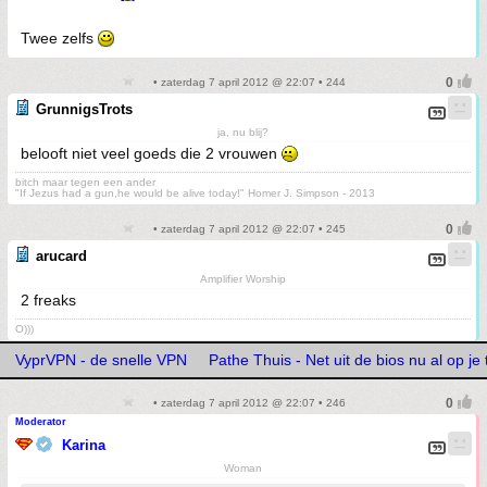
Twee zelfs
• zaterdag 7 april 2012 @ 22:07 • 244
GrunnigsTrots
ja, nu blij?
belooft niet veel goeds die 2 vrouwen
bitch maar tegen een ander
"If Jezus had a gun,he would be alive today!" Homer J. Simpson - 2013
• zaterdag 7 april 2012 @ 22:07 • 245
arucard
Amplifier Worship
2 freaks
O)))
VyprVPN - de snelle VPN
Pathe Thuis - Net uit de bios nu al op je 
• zaterdag 7 april 2012 @ 22:07 • 246
Moderator
Karina
Woman