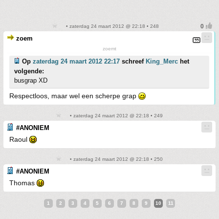
• zaterdag 24 maart 2012 @ 22:18 • 248
zoem
zoemt
Op
zaterdag 24 maart 2012 22:17
schreef
King_Merc
het
volgende:
busgrap XD
Respectloos, maar wel een scherpe grap
• zaterdag 24 maart 2012 @ 22:18 • 249
#ANONIEM
Raoul
• zaterdag 24 maart 2012 @ 22:18 • 250
#ANONIEM
Thomas
1
2
3
4
5
6
7
8
9
10
11