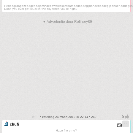
Heddegijdagezeedgehadjamindedawerkelukwoarhoedoedegijdahoedoedegijdahoeheddegijd
Don't you ever get stuck in the sky when you're high?
▼ Advertentie door Refinery89
• zaterdag 24 maart 2012 @ 22:14 • 240
chufi
Hace frio o no?