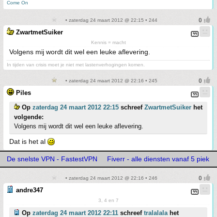
Come On
• zaterdag 24 maart 2012 @ 22:15 • 244
ZwartmetSuiker
Kennis = macht
Volgens mij wordt dit wel een leuke aflevering.
In tijden van crisis moet je niet met lastenverhogingen komen.
• zaterdag 24 maart 2012 @ 22:16 • 245
Piles
Op
zaterdag 24 maart 2012 22:15
schreef
ZwartmetSuiker
het
volgende:
Volgens mij wordt dit wel een leuke aflevering.
Dat is het al
De snelste VPN - FastestVPN
Fiverr - alle diensten vanaf 5 piek
• zaterdag 24 maart 2012 @ 22:16 • 246
andre347
3, 4 en 7
Op
zaterdag 24 maart 2012 22:11
schreef
tralalala
het