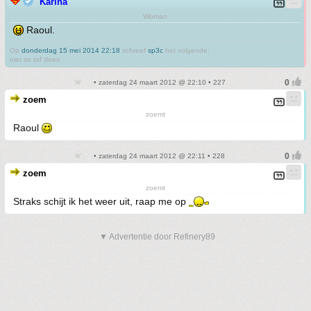
Karina
Woman
Raoul.
Op
donderdag 15 mei 2014 22:18
schreef
sp3c
het volgende:
niet zo tof doen
• zaterdag 24 maart 2012 @ 22:10 • 227
zoem
zoemt
Raoul
• zaterdag 24 maart 2012 @ 22:11 • 228
zoem
zoemt
Straks schijt ik het weer uit, raap me op
▼ Advertentie door Refinery89