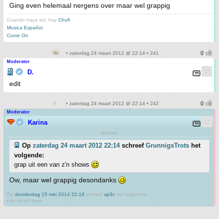
Ging even helemaal nergens over maar wel grappig
Cuando haya sol, hay
Chufi
Musica Español
Come On
• zaterdag 24 maart 2012 @ 22:14 • 241
Moderator
D.
edit
• zaterdag 24 maart 2012 @ 22:14 • 242
Moderator
Karina
Woman
Op
zaterdag 24 maart 2012 22:14
schreef
GrunnigsTrots
het
volgende:
grap uit een van z'n shows
Ow, maar wel grappig desondanks
Op
donderdag 15 mei 2014 22:18
schreef
sp3c
het volgende:
niet zo tof doen