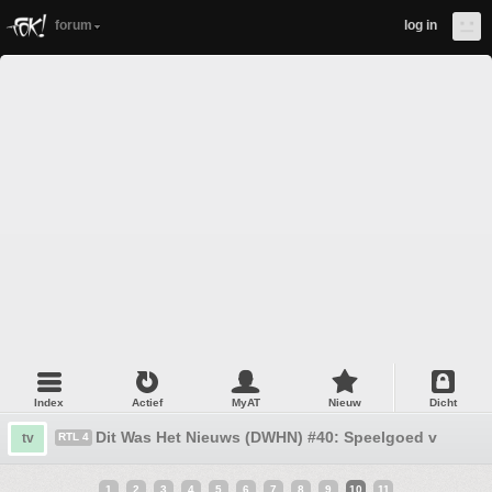
forum
log in
Index
Actief
MyAT
Nieuw
Dicht
Dit Was Het Nieuws (DWHN) #40: Speelgoed van blik
tv
RTL 4
1
2
3
4
5
6
7
8
9
10
11