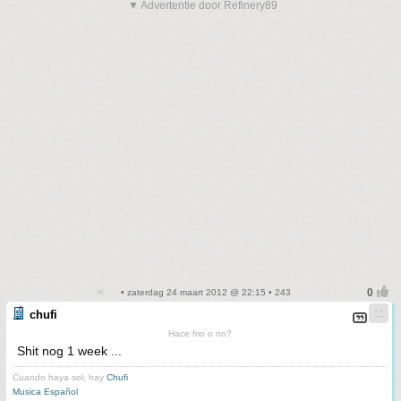
▼ Advertentie door Refinery89
• zaterdag 24 maart 2012 @ 22:15 • 243
chufi
Hace frio o no?
Shit nog 1 week ...
Cuando haya sol, hay
Chufi
Musica Español