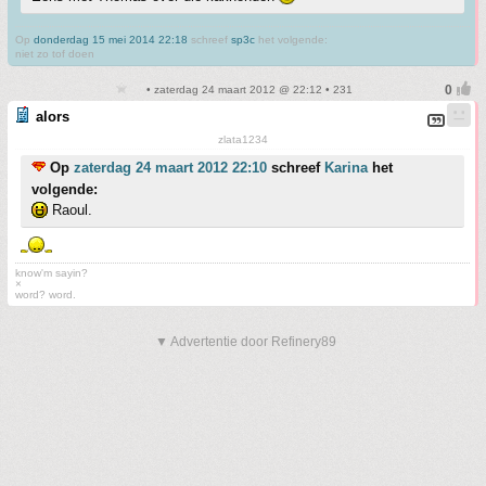
Op
donderdag 15 mei 2014 22:18
schreef
sp3c
het volgende:
niet zo tof doen
• zaterdag 24 maart 2012 @ 22:12 • 231
alors
zlata1234
Op
zaterdag 24 maart 2012 22:10
schreef
Karina
het
volgende:
Raoul.
know'm sayin?
×
word? word.
▼ Advertentie door Refinery89