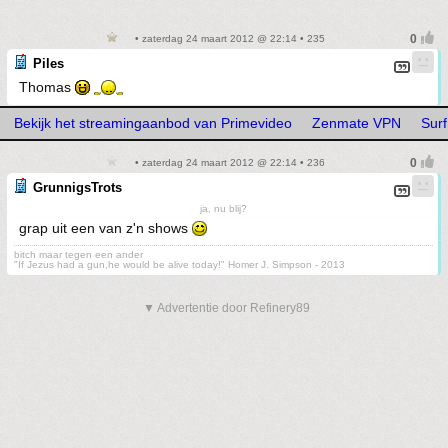
• zaterdag 24 maart 2012 @ 22:14 • 235
Piles
Thomas
Bekijk het streamingaanbod van Primevideo
Zenmate VPN
Sur
• zaterdag 24 maart 2012 @ 22:14 • 236
GrunnigsTrots
ja, nu blij?
grap uit een van z'n shows
bitch maar tegen een ander
"If Jezus had a gun,he would be alive today!" Homer J. Simpson - 2013
▼ Advertentie door Refinery89