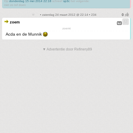
Op
donderdag 15 mei 2014 22:18
schreef
sp3c
het volgende:
niet zo tof doen
• zaterdag 24 maart 2012 @ 22:14 • 234
zoem
zoemt
Acda en de Munnik
▼ Advertentie door Refinery89