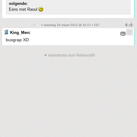
volgende:
Eens met Raoul
• zaterdag 24 maart 2012 @ 22:17 • 247
King_Merc
busgrap XD
▼ Advertentie door Refinery89