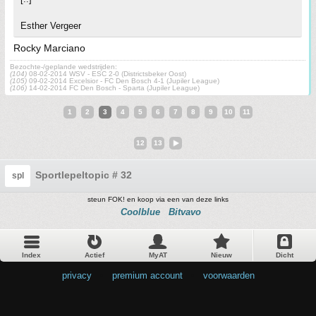
Esther Vergeer
Rocky Marciano
Bezochte-/geplande wedstrijden:
(104)
08-02-2014 WSV - ESC 2-0 (Districtsbeker Oost)
(105)
09-02-2014 Excelsior - FC Den Bosch 4-1 (Jupiler League)
(106)
14-02-2014 FC Den Bosch - Sparta (Jupiler League)
1
2
3
4
5
6
7
8
9
10
11
12
13
Sportlepeltopic # 32
spl
steun FOK! en koop via een van deze links
Coolblue
Bitvavo
Index
Actief
MyAT
Nieuw
Dicht
privacy
•
premium account
•
voorwaarden