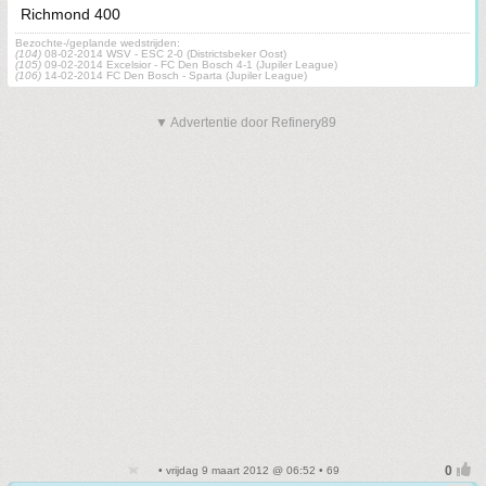
Richmond 400
Bezochte-/geplande wedstrijden:
(104)
08-02-2014 WSV - ESC 2-0 (Districtsbeker Oost)
(105)
09-02-2014 Excelsior - FC Den Bosch 4-1 (Jupiler League)
(106)
14-02-2014 FC Den Bosch - Sparta (Jupiler League)
▼ Advertentie door Refinery89
• vrijdag 9 maart 2012 @ 06:52 • 69