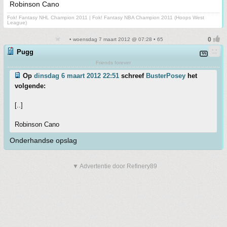
Robinson Cano
Fok! Fantasy NHL Champion 2011 | Fok! Fantasy NBA Champion 2011 (Hoops West
League)
• woensdag 7 maart 2012 @ 07:28 • 65
Pugg
Friends forever
Op
dinsdag 6 maart 2012 22:51
schreef
BusterPosey
het
volgende:
[..]
Robinson Cano
Onderhandse opslag
▼ Advertentie door Refinery89