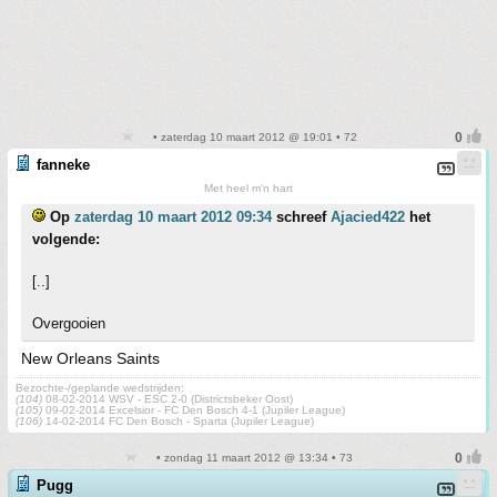
• zaterdag 10 maart 2012 @ 19:01 • 72
fanneke
Met heel m'n hart
Op
zaterdag 10 maart 2012 09:34
schreef
Ajacied422
het
volgende:
[..]
Overgooien
New Orleans Saints
Bezochte-/geplande wedstrijden:
(104)
08-02-2014 WSV - ESC 2-0 (Districtsbeker Oost)
(105)
09-02-2014 Excelsior - FC Den Bosch 4-1 (Jupiler League)
(106)
14-02-2014 FC Den Bosch - Sparta (Jupiler League)
• zondag 11 maart 2012 @ 13:34 • 73
Pugg