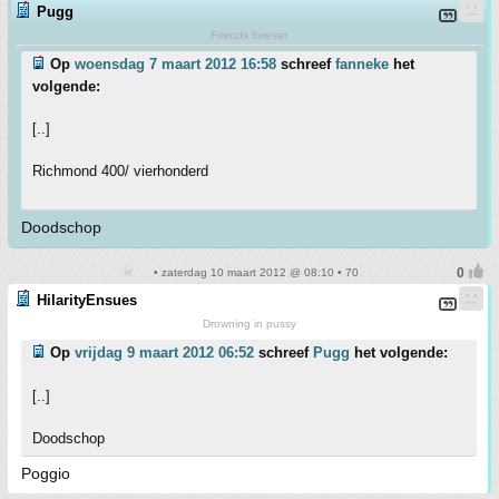
Pugg
Friends forever
Op
woensdag 7 maart 2012 16:58
schreef
fanneke
het
volgende:
[..]
Richmond 400/ vierhonderd
Doodschop
• zaterdag 10 maart 2012 @ 08:10 • 70
HilarityEnsues
Drowning in pussy
Op
vrijdag 9 maart 2012 06:52
schreef
Pugg
het volgende:
[..]
Doodschop
Poggio