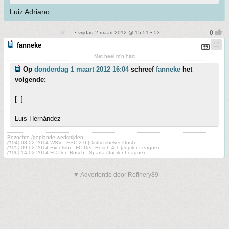
Luiz Adriano
• vrijdag 2 maart 2012 @ 15:51 • 53
fanneke
Met heel m'n hart
Op
donderdag 1 maart 2012 16:04
schreef
fanneke
het
volgende:
[..]
Luis Hernández
Bezochte-/geplande wedstrijden:
(104)
08-02-2014 WSV - ESC 2-0 (Districtsbeker Oost)
(105)
09-02-2014 Excelsior - FC Den Bosch 4-1 (Jupiler League)
(106)
14-02-2014 FC Den Bosch - Sparta (Jupiler League)
▼ Advertentie door Refinery89