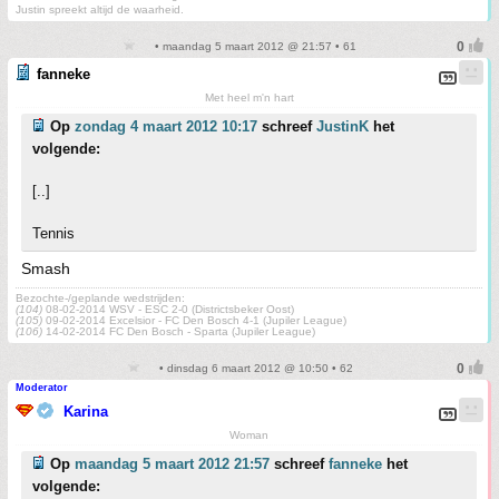
Justin spreekt altijd de waarheid.
• maandag 5 maart 2012 @ 21:57 • 61
fanneke
Met heel m'n hart
Op
zondag 4 maart 2012 10:17
schreef
JustinK
het
volgende:
[..]
Tennis
Smash
Bezochte-/geplande wedstrijden:
(104)
08-02-2014 WSV - ESC 2-0 (Districtsbeker Oost)
(105)
09-02-2014 Excelsior - FC Den Bosch 4-1 (Jupiler League)
(106)
14-02-2014 FC Den Bosch - Sparta (Jupiler League)
• dinsdag 6 maart 2012 @ 10:50 • 62
Moderator
Karina
Woman
Op
maandag 5 maart 2012 21:57
schreef
fanneke
het
volgende: