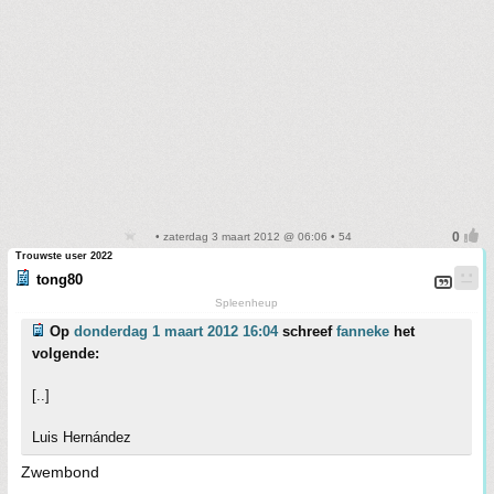
• zaterdag 3 maart 2012 @ 06:06 • 54
Trouwste user 2022
tong80
Spleenheup
Op
donderdag 1 maart 2012 16:04
schreef
fanneke
het
volgende:
[..]
Luis Hernández
Zwembond