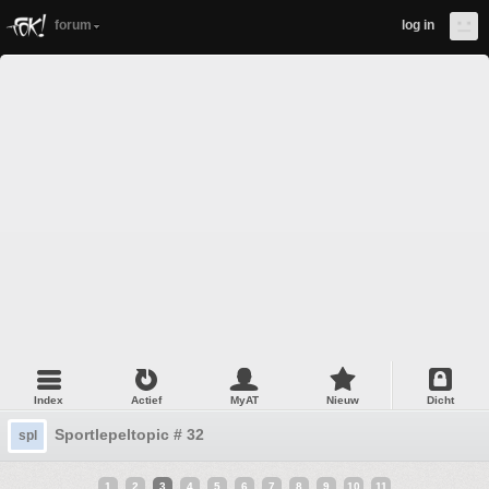
forum
log in
Index
Actief
MyAT
Nieuw
Dicht
Sportlepeltopic # 32
spl
1
2
3
4
5
6
7
8
9
10
11