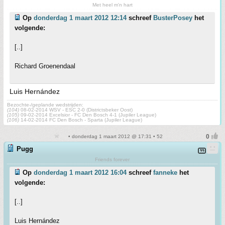
Met heel m'n hart
Op
donderdag 1 maart 2012 12:14
schreef
BusterPosey
het
volgende:
[..]
Richard Groenendaal
Luis Hernández
Bezochte-/geplande wedstrijden:
(104)
08-02-2014 WSV - ESC 2-0 (Districtsbeker Oost)
(105)
09-02-2014 Excelsior - FC Den Bosch 4-1 (Jupiler League)
(106)
14-02-2014 FC Den Bosch - Sparta (Jupiler League)
• donderdag 1 maart 2012 @ 17:31 • 52
Pugg
Friends forever
Op
donderdag 1 maart 2012 16:04
schreef
fanneke
het
volgende:
[..]
Luis Hernández