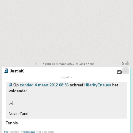
• zondag 4 maart 2012 @ 10:17 • 60
JustinK
Lepel :+
Op
zondag 4 maart 2012 08:36
schreef
HilarityEnsues
het
volgende:
[..]
Nevin Yanıt
Tennis
Hier
schreef
Hooidraad
het volgende: