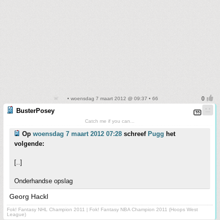
• woensdag 7 maart 2012 @ 09:37 • 66
BusterPosey
Catch me if you can...
Op
woensdag 7 maart 2012 07:28
schreef
Pugg
het
volgende:
[..]
Onderhandse opslag
Georg Hackl
Fok! Fantasy NHL Champion 2011 | Fok! Fantasy NBA Champion 2011 (Hoops West
League)