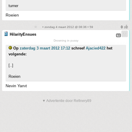
turner
Roeien
• zondag 4 maart 2012 @ 08:36 • 59
HilarityEnsues
Drowning in pussy
Op
zaterdag 3 maart 2012 17:12
schreef
Ajacied422
het
volgende:
[..]
Roeien
Nevin Yanıt
▼ Advertentie door Refinery89