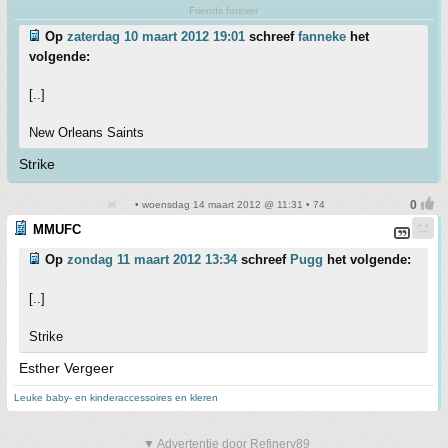
Friends forever
Op
zaterdag 10 maart 2012 19:01
schreef
fanneke
het
volgende:
[..]
New Orleans Saints
Strike
• woensdag 14 maart 2012 @ 11:31 • 74
MMUFC
Op
zondag 11 maart 2012 13:34
schreef
Pugg
het volgende:
[..]
Strike
Esther Vergeer
Leuke baby- en kinderaccessoires en kleren
▼ Advertentie door Refinery89