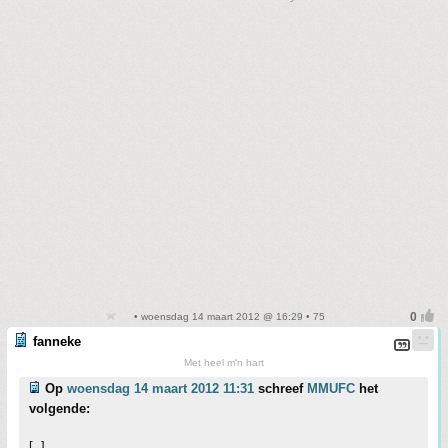
• woensdag 14 maart 2012 @ 16:29 • 75
fanneke
Met heel m'n hart
Op
woensdag 14 maart 2012 11:31
schreef
MMUFC
het
volgende:
[..]