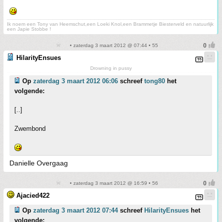
Ik noem een Tony van Heemschut,een Loeki Knol,een Brammetje Biesterveld en natuurlijk
een Japie Stobbe !
• zaterdag 3 maart 2012 @ 07:44 • 55
HilarityEnsues
Drowning in pussy
Op
zaterdag 3 maart 2012 06:06
schreef
tong80
het
volgende:
[..]
Zwembond
Danielle Overgaag
• zaterdag 3 maart 2012 @ 16:59 • 56
Ajacied422
Op
zaterdag 3 maart 2012 07:44
schreef
HilarityEnsues
het
volgende: