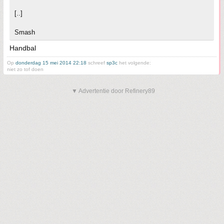
[..]
Smash
Handbal
Op
donderdag 15 mei 2014 22:18
schreef
sp3c
het volgende:
niet zo tof doen
▼ Advertentie door Refinery89