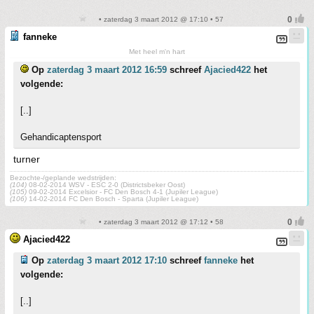
• zaterdag 3 maart 2012 @ 17:10 • 57
fanneke
Met heel m'n hart
Op
zaterdag 3 maart 2012 16:59
schreef
Ajacied422
het
volgende:
[..]
Gehandicaptensport
turner
Bezochte-/geplande wedstrijden:
(104)
08-02-2014 WSV - ESC 2-0 (Districtsbeker Oost)
(105)
09-02-2014 Excelsior - FC Den Bosch 4-1 (Jupiler League)
(106)
14-02-2014 FC Den Bosch - Sparta (Jupiler League)
• zaterdag 3 maart 2012 @ 17:12 • 58
Ajacied422
Op
zaterdag 3 maart 2012 17:10
schreef
fanneke
het
volgende:
[..]