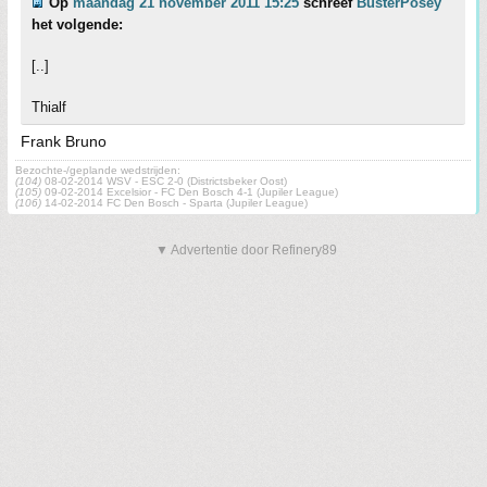
Op
maandag 21 november 2011 15:25
schreef
BusterPosey
het volgende:
[..]
Thialf
Frank Bruno
Bezochte-/geplande wedstrijden:
(104)
08-02-2014 WSV - ESC 2-0 (Districtsbeker Oost)
(105)
09-02-2014 Excelsior - FC Den Bosch 4-1 (Jupiler League)
(106)
14-02-2014 FC Den Bosch - Sparta (Jupiler League)
▼ Advertentie door Refinery89