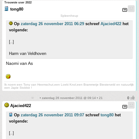
Trouwste user 2022
tong80
Spleenheup
Op
zaterdag 26 november 2011 06:29
schreef
Ajacied422
het
volgende:
[..]
Harm van Veldhoven
Naomi van As
Ik noem een Tony van Heemschut,een Loeki Knol,een Brammetje Biesterveld en natuurlijk
een Japie Stobbe !
• zaterdag 26 november 2011 @ 09:14 • 21
Ajacied422
Op
zaterdag 26 november 2011 09:07
schreef
tong80
het
volgende:
[..]