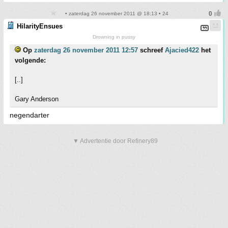
• zaterdag 26 november 2011 @ 18:13 • 24
HilarityEnsues
Drowning in pussy
Op
zaterdag 26 november 2011 12:57
schreef
Ajacied422
het
volgende:
[..]
Gary Anderson
negendarter
▼ Advertentie door Refinery89