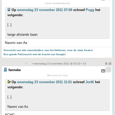
Immer kwaliteitsposts
Op
woensdag 23 november 2011 07:08
schreef
Pugg
het
volgende:
[..]
lange afstands baan
Naomi van As
Overzicht van alle maandcijfers van het fokforum, voor de stats freaks!
Een goede Fok!search met de kracht van Google!
• woensdag 23 november 2011 @ 20:23 • 15
fanneke
Met heel m'n hart
Op
woensdag 23 november 2011 11:01
schreef
JortK
het
volgende:
[..]
Naomi van As
SCHC