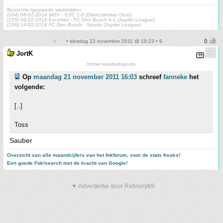
Bezochte-/geplande wedstrijden:
(104)
08-02-2014 WSV - ESC 2-0 (Districtsbeker Oost)
(105)
09-02-2014 Excelsior - FC Den Bosch 4-1 (Jupiler League)
(106)
14-02-2014 FC Den Bosch - Sparta (Jupiler League)
• dinsdag 22 november 2011 @ 19:23 • 9
JortK
Immer kwaliteitsposts
Op
maandag 21 november 2011 16:03
schreef
fanneke
het
volgende:
[..]
Toss
Sauber
Overzicht van alle maandcijfers van het fokforum, voor de stats freaks!
Een goede Fok!search met de kracht van Google!
▼ Advertentie door Refinery89