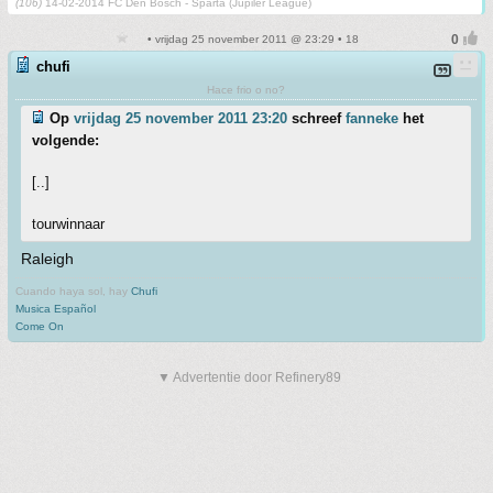
(106)
14-02-2014 FC Den Bosch - Sparta (Jupiler League)
• vrijdag 25 november 2011 @ 23:29 • 18
chufi
Hace frio o no?
Op
vrijdag 25 november 2011 23:20
schreef
fanneke
het
volgende:
[..]
tourwinnaar
Raleigh
Cuando haya sol, hay
Chufi
Musica Español
Come On
▼ Advertentie door Refinery89