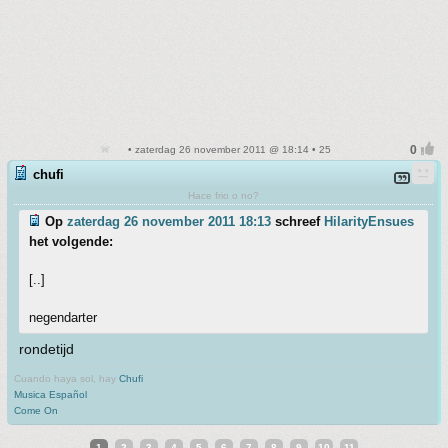
• zaterdag 26 november 2011 @ 18:14 • 25
chufi
Hace frio o no?
Op
zaterdag 26 november 2011 18:13
schreef
HilarityEnsues
het volgende:
[..]
negendarter
rondetijd
Cuando haya sol, hay
Chufi
Musica Español
Come On
1
2
3
4
5
6
7
8
9
10
11