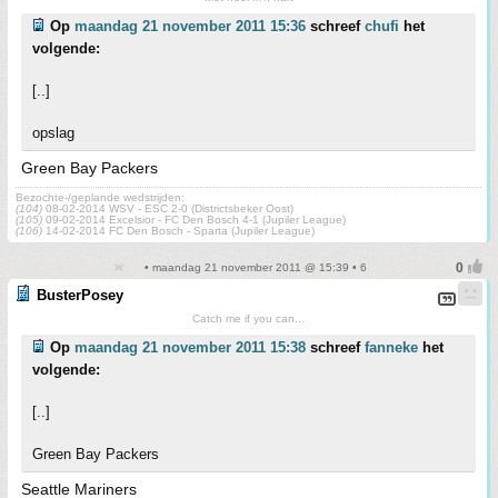
Op
maandag 21 november 2011 15:36
schreef
chufi
het
volgende:
[..]
opslag
Green Bay Packers
Bezochte-/geplande wedstrijden:
(104)
08-02-2014 WSV - ESC 2-0 (Districtsbeker Oost)
(105)
09-02-2014 Excelsior - FC Den Bosch 4-1 (Jupiler League)
(106)
14-02-2014 FC Den Bosch - Sparta (Jupiler League)
• maandag 21 november 2011 @ 15:39 • 6
BusterPosey
Catch me if you can...
Op
maandag 21 november 2011 15:38
schreef
fanneke
het
volgende:
[..]
Green Bay Packers
Seattle Mariners