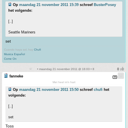
Op
maandag 21 november 2011 15:39
schreef
BusterPosey
het volgende:
[..]
Seattle Mariners
set
Cuando haya sol, hay
Chufi
Musica Español
Come On
• maandag 21 november 2011 @ 16:03 • 8
fanneke
Met heel m'n hart
Op
maandag 21 november 2011 15:50
schreef
chufi
het
volgende:
[..]
set
Toss