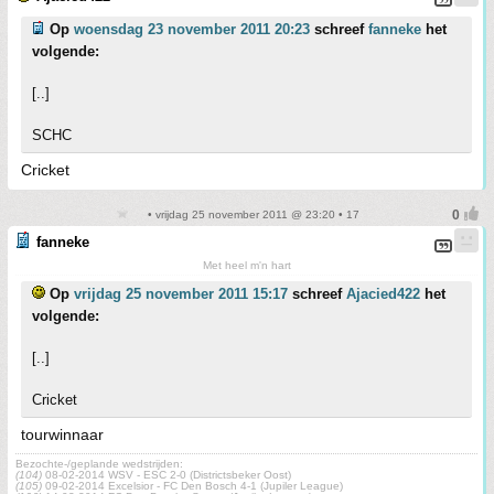
Op
woensdag 23 november 2011 20:23
schreef
fanneke
het
volgende:
[..]
SCHC
Cricket
• vrijdag 25 november 2011 @ 23:20 • 17
fanneke
Met heel m'n hart
Op
vrijdag 25 november 2011 15:17
schreef
Ajacied422
het
volgende:
[..]
Cricket
tourwinnaar
Bezochte-/geplande wedstrijden:
(104)
08-02-2014 WSV - ESC 2-0 (Districtsbeker Oost)
(105)
09-02-2014 Excelsior - FC Den Bosch 4-1 (Jupiler League)