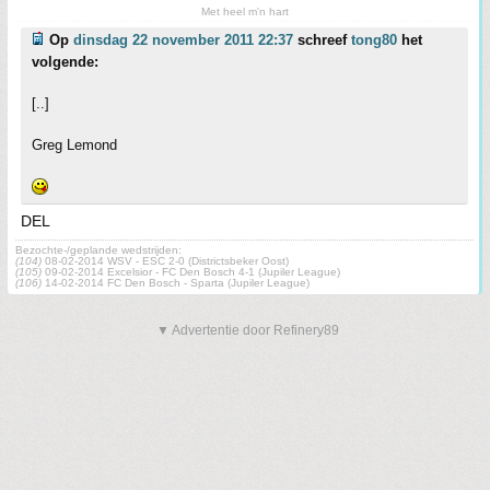
Met heel m'n hart
Op
dinsdag 22 november 2011 22:37
schreef
tong80
het
volgende:
[..]
Greg Lemond
DEL
Bezochte-/geplande wedstrijden:
(104)
08-02-2014 WSV - ESC 2-0 (Districtsbeker Oost)
(105)
09-02-2014 Excelsior - FC Den Bosch 4-1 (Jupiler League)
(106)
14-02-2014 FC Den Bosch - Sparta (Jupiler League)
▼ Advertentie door Refinery89