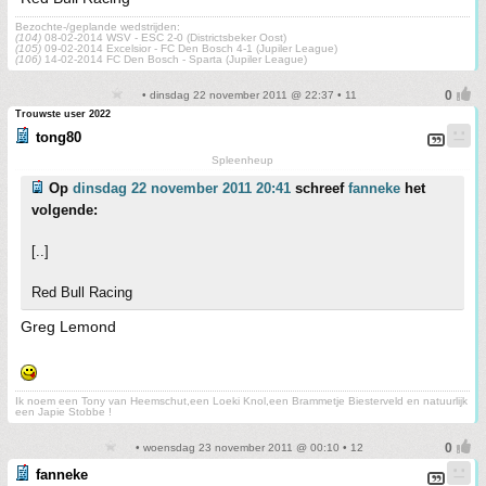
Bezochte-/geplande wedstrijden:
(104)
08-02-2014 WSV - ESC 2-0 (Districtsbeker Oost)
(105)
09-02-2014 Excelsior - FC Den Bosch 4-1 (Jupiler League)
(106)
14-02-2014 FC Den Bosch - Sparta (Jupiler League)
• dinsdag 22 november 2011 @ 22:37 • 11
Trouwste user 2022
tong80
Spleenheup
Op
dinsdag 22 november 2011 20:41
schreef
fanneke
het
volgende:
[..]
Red Bull Racing
Greg Lemond
Ik noem een Tony van Heemschut,een Loeki Knol,een Brammetje Biesterveld en natuurlijk
een Japie Stobbe !
• woensdag 23 november 2011 @ 00:10 • 12
fanneke