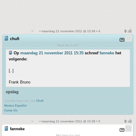
• maandag 21 november 2011 @ 15:36 • 4
chufi
Hace frio o no?
Op
maandag 21 november 2011 15:35
schreef
fanneke
het
volgende:
[..]
Frank Bruno
opslag
Cuando haya sol, hay
Chufi
Musica Español
Come On
• maandag 21 november 2011 @ 15:38 • 5
fanneke
Met heel m'n hart