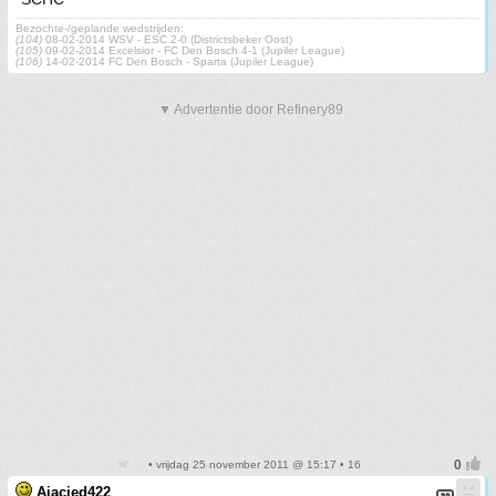
Bezochte-/geplande wedstrijden:
(104)
08-02-2014 WSV - ESC 2-0 (Districtsbeker Oost)
(105)
09-02-2014 Excelsior - FC Den Bosch 4-1 (Jupiler League)
(106)
14-02-2014 FC Den Bosch - Sparta (Jupiler League)
▼ Advertentie door Refinery89
• vrijdag 25 november 2011 @ 15:17 • 16
Ajacied422