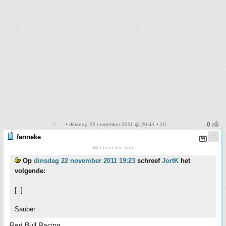
• dinsdag 22 november 2011 @ 20:41 • 10
fanneke
Met heel m'n hart
Op
dinsdag 22 november 2011 19:23
schreef
JortK
het
volgende:
[..]
Sauber
Red Bull Racing