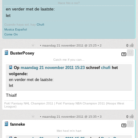
Hace frio o no?
en verder met de laatste:
let
Cuando haya sol, hay
Chufi
Musica Español
Come On
• maandag 21 november 2011 @ 15:25 • 2
BusterPosey
Catch me if you can...
Op
maandag 21 november 2011 15:23
schreef
chufi
het
volgende:
en verder met de laatste:
let
Thialf
Fok! Fantasy NHL Champion 2011 | Fok! Fantasy NBA Champion 2011 (Hoops West
League)
• maandag 21 november 2011 @ 15:35 • 3
fanneke
Met heel m'n hart