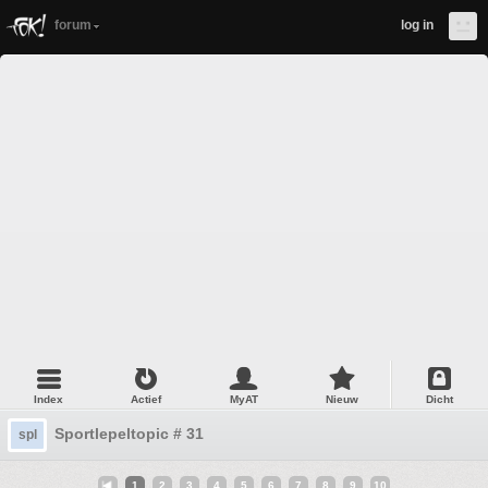
forum
log in
Index
Actief
MyAT
Nieuw
Dicht
Sportlepeltopic # 31
spl
1
2
3
4
5
6
7
8
9
10