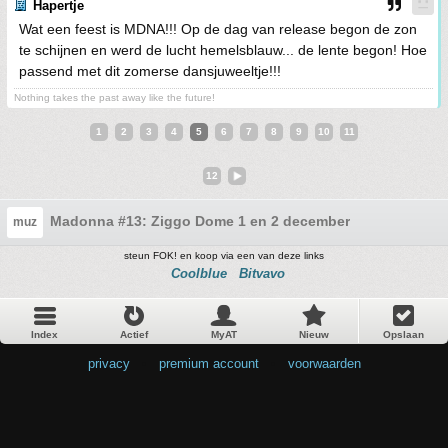
Hapertje
Wat een feest is MDNA!!! Op de dag van release begon de zon
te schijnen en werd de lucht hemelsblauw... de lente begon! Hoe
passend met dit zomerse dansjuweeltje!!!
Nothing takes the past away like the future!
1
2
3
4
5
6
7
8
9
10
11
12
Madonna #13: Ziggo Dome 1 en 2 december
muz
steun FOK! en koop via een van deze links
Coolblue
Bitvavo
Index
Actief
MyAT
Nieuw
Opslaan
privacy
•
premium account
•
voorwaarden