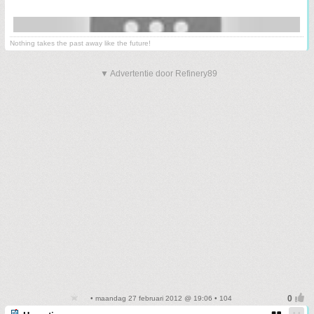
Nothing takes the past away like the future!
▼ Advertentie door Refinery89
• maandag 27 februari 2012 @ 19:06 • 104