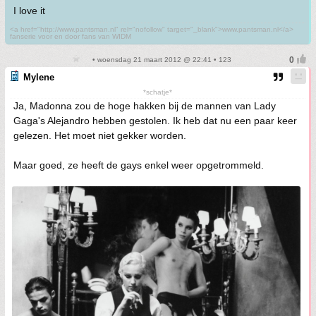
I love it
<a href="http://www.pantsman.nl" rel="nofollow" target="_blank">www.pantsman.nl</a>
fanserie voor en door fans van WIDM
• woensdag 21 maart 2012 @ 22:41 • 123
Mylene
*schatje*
Ja, Madonna zou de hoge hakken bij de mannen van Lady
Gaga's Alejandro hebben gestolen. Ik heb dat nu een paar keer
gelezen. Het moet niet gekker worden.
Maar goed, ze heeft de gays enkel weer opgetrommeld.