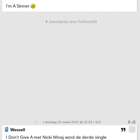
I'm A Sinner
▼ Advertentie door Refinery89
• dinsdag 20 maart 2012 @ 22:24 • 113
Wessell
I Don't Give A met Nicki Minaj word de derde single