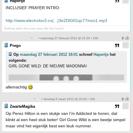
Hapertje
INCLUSIEF PRAYER INTRO:
http://www.electrolov3.co(...)3e2DIG01qc77mzo1.mp3
Nothing takes the past away like the future!
• maandag 27 februari 2012 @ 21:50 • 105
Prego
Op
maandag 27 februari 2012 18:01
schreef
Hapertje
het
volgende:
GIRL GONE WILD: DE NIEUWE MADONNA!
allemachtig
• dinsdag 6 maart 2012 @ 20:30 • 106
ZwarteMagika
Op Perez Hilton is een stukje van I'm Addicted te horen, dat
klinkt al een heel stuk beter! Girl Gone Wild is een beetje simpel
maar vind het eigenlijk best een leuk nummer.