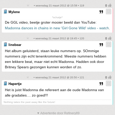
• woensdag 21 maart 2012 @ 15:58 • 119
Mylene
*schatje*
De GGL video, beetje groter mooier beeld dan YouTube:
Madonna dances in chains in new 'Girl Gone Wild' video - watch
.
• woensdag 21 maart 2012 @ 19:45 • 120
linebear
Het album geluisterd, staan leuke nummers op. SOmmige
nummers zijn echt tenenkrommend. Meeste nummers hebben
een lekkere beat, maar niet echt Madonna. Hadden ook door
Britney Spears gezongen kunnen worden of zo.
• woensdag 21 maart 2012 @ 20:50 • 121
Hapertje
Het is juist Madonna die refereert aan de oude Madonna van
alle gradaties.... zo goed!!!
Nothing takes the past away like the future!
▼ Advertentie door Refinery89