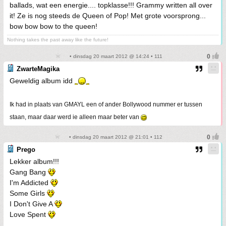
ballads, wat een energie.... topklasse!!! Grammy written all over
it! Ze is nog steeds de Queen of Pop! Met grote voorsprong...
bow bow bow to the queen!
Nothing takes the past away like the future!
• dinsdag 20 maart 2012 @ 14:24 • 111
ZwarteMagika
Geweldig album idd
Ik had in plaats van GMAYL een of ander Bollywood nummer er tussen
staan, maar daar werd ie alleen maar beter van
• dinsdag 20 maart 2012 @ 21:01 • 112
Prego
Lekker album!!!
Gang Bang
I'm Addicted
Some Girls
I Don't Give A
Love Spent