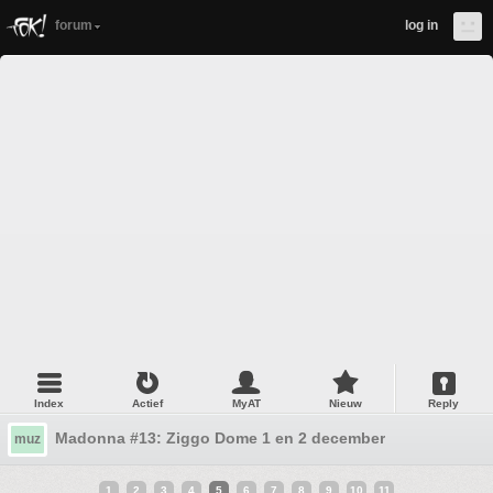
forum
log in
Index
Actief
MyAT
Nieuw
Reply
Madonna #13: Ziggo Dome 1 en 2 december
muz
1
2
3
4
5
6
7
8
9
10
11