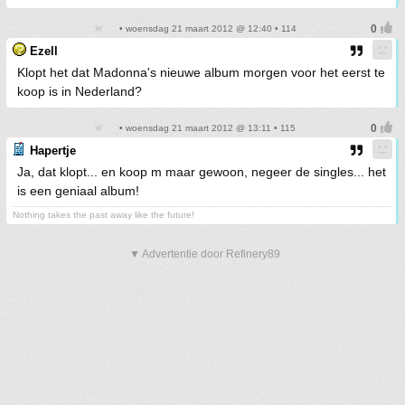
• woensdag 21 maart 2012 @ 12:40 • 114
Ezell
Klopt het dat Madonna's nieuwe album morgen voor het eerst te
koop is in Nederland?
• woensdag 21 maart 2012 @ 13:11 • 115
Hapertje
Ja, dat klopt... en koop m maar gewoon, negeer de singles... het
is een geniaal album!
Nothing takes the past away like the future!
▼ Advertentie door Refinery89