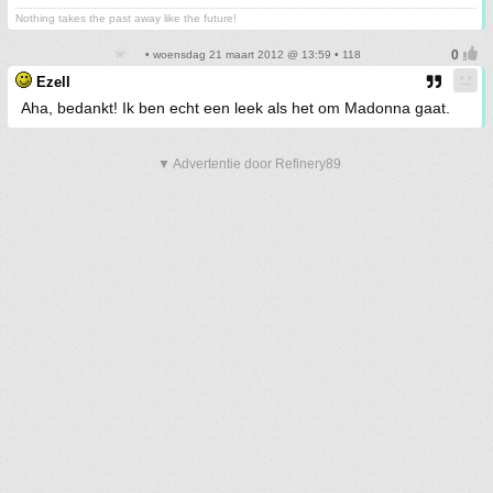
Nothing takes the past away like the future!
• woensdag 21 maart 2012 @ 13:59 • 118
Ezell
Aha, bedankt! Ik ben echt een leek als het om Madonna gaat.
▼ Advertentie door Refinery89