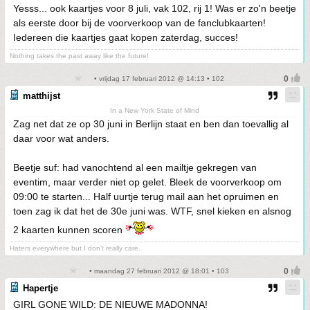
Yesss... ook kaartjes voor 8 juli, vak 102, rij 1! Was er zo'n beetje
als eerste door bij de voorverkoop van de fanclubkaarten!
Iedereen die kaartjes gaat kopen zaterdag, succes!
Nothing takes the past away like the future!
• vrijdag 17 februari 2012 @ 14:13 • 102
matthijst
In a New York State of Mind
Zag net dat ze op 30 juni in Berlijn staat en ben dan toevallig al
daar voor wat anders.
Beetje suf: had vanochtend al een mailtje gekregen van
eventim, maar verder niet op gelet. Bleek de voorverkoop om
09:00 te starten... Half uurtje terug mail aan het opruimen en
toen zag ik dat het de 30e juni was. WTF, snel kieken en alsnog
2 kaarten kunnen scoren
Haters everywhere but I don't really care.
• maandag 27 februari 2012 @ 18:01 • 103
Hapertje
GIRL GONE WILD: DE NIEUWE MADONNA!