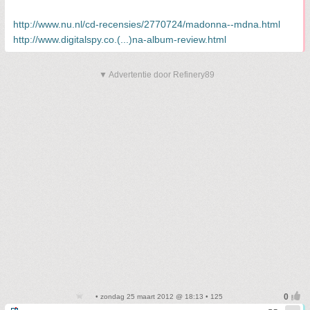
http://www.nu.nl/cd-recensies/2770724/madonna--mdna.html
http://www.digitalspy.co.(...)na-album-review.html
▼ Advertentie door Refinery89
• zondag 25 maart 2012 @ 18:13 • 125