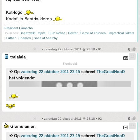
Kut-logo
.
Kadafi in Beatrix-kleren
.
President Camacho
TV series:
Boardwalk Empire
|
Burn Notice
|
Dexter
|
Game of Thrones
|
Impractical Jokers
|
Luther
|
Sherlock
|
Sons of Anarchy
• zaterdag 22 oktober 2011 @ 23:18 • 91
tralalala
Koekoek!
Op
zaterdag 22 oktober 2011 23:15
schreef
TheGreatHooD
het volgende:
• zaterdag 22 oktober 2011 @ 23:18 • 92
Gramulanion
Op
zaterdag 22 oktober 2011 23:15
schreef
TheGreatHooD