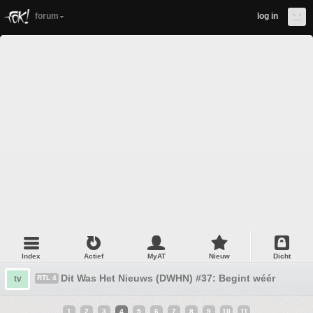
forum
log in
Index
Actief
MyAT
Nieuw
Dicht
Dit Was Het Nieuws (DWHN) #37: Begint wéér te vroe
tv
RTL 4
1
2
3
4
5
6
7
8
9
10
11