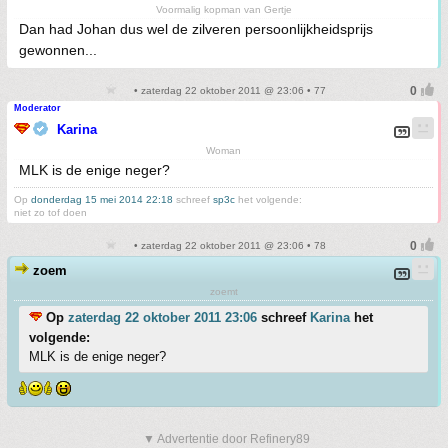
Voormalig kopman van Gertje
Dan had Johan dus wel de zilveren persoonlijkheidsprijs
gewonnen...
• zaterdag 22 oktober 2011 @ 23:06 • 77
Moderator
Karina
Woman
MLK is de enige neger?
Op
donderdag 15 mei 2014 22:18
schreef
sp3c
het volgende:
niet zo tof doen
• zaterdag 22 oktober 2011 @ 23:06 • 78
zoem
zoemt
Op
zaterdag 22 oktober 2011 23:06
schreef
Karina
het
volgende:
MLK is de enige neger?
▼ Advertentie door Refinery89