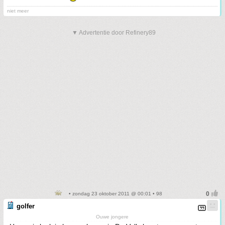
niet meer
▼ Advertentie door Refinery89
• zondag 23 oktober 2011 @ 00:01 • 98
golfer
Ouwe jongere