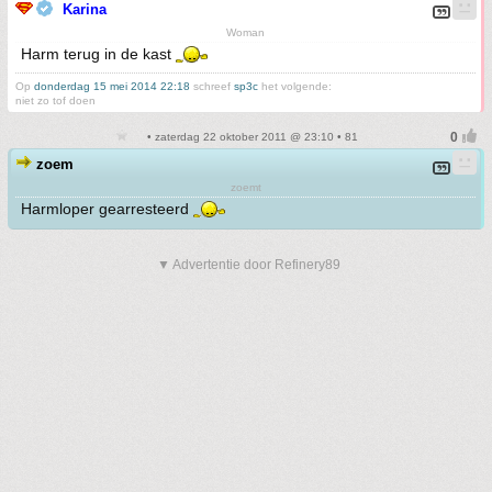
Karina
Woman
Harm terug in de kast
Op
donderdag 15 mei 2014 22:18
schreef
sp3c
het volgende:
niet zo tof doen
• zaterdag 22 oktober 2011 @ 23:10 • 81
zoem
zoemt
Harmloper gearresteerd
▼ Advertentie door Refinery89