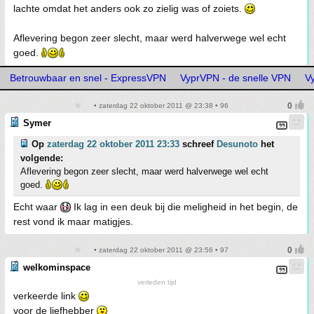
lachte omdat het anders ook zo zielig was of zoiets.
Aflevering begon zeer slecht, maar werd halverwege wel echt
goed.
Betrouwbaar en snel - ExpressVPN
VyprVPN - de snelle VPN
V
• zaterdag 22 oktober 2011 @ 23:38 • 96
Symer
Op
zaterdag 22 oktober 2011 23:33
schreef
Desunoto
het
volgende:
Aflevering begon zeer slecht, maar werd halverwege wel echt
goed.
Echt waar
Ik lag in een deuk bij die meligheid in het begin, de
rest vond ik maar matigjes.
• zaterdag 22 oktober 2011 @ 23:56 • 97
welkominspace
verleden tijd
verkeerde link
voor de liefhebber