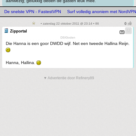
aanwezig; gelukkig deden de gasten leuk mee.
De snelste VPN - FastestVPN
Surf volledig anoniem met NordVP
• zaterdag 22 oktober 2011 @ 23:14 • 86
Zipportal
DSIGoden
Die Hanna is een goor DWDD wijf. Net een tweede Hallina Reijn.
Hanna, Hallina.
▼ Advertentie door Refinery89