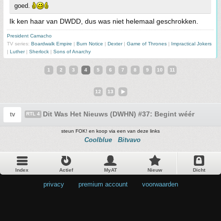
goed.
Ik ken haar van DWDD, dus was niet helemaal geschrokken.
President Camacho
TV series:
Boardwalk Empire
|
Burn Notice
|
Dexter
|
Game of Thrones
|
Impractical Jokers
|
Luther
|
Sherlock
|
Sons of Anarchy
1
2
3
4
5
6
7
8
9
10
11
12
13
Dit Was Het Nieuws (DWHN) #37: Begint wéér te vroe
tv
RTL 4
steun FOK! en koop via een van deze links
Coolblue
Bitvavo
Index
Actief
MyAT
Nieuw
Dicht
privacy
•
premium account
•
voorwaarden