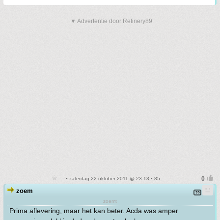
▼ Advertentie door Refinery89
• zaterdag 22 oktober 2011 @ 23:13 • 85
zoem
zoemt
Prima aflevering, maar het kan beter. Acda was amper