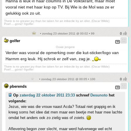
Hanna is leuk in haar columns in De Volkskrant, maar moet
vooral niet met haar kop op TV. Bij Wie is de Mol was ze er
gelukkig ook zo uit.
There is no greater joy than be taken for an imbecile by an idiot. (Oscar Wilde)
Poef.....gone! ©golfer
• zondag 23 oktober 2011 @ 00:02 • 99
golfer
Ouwe jongere
Verder was vooral de opmerking over die kut-sticker/logo van
Harmm erg leuk. Hij schrok er zelf van, zag je.
There is no greater joy than be taken for an imbecile by an idiot. (Oscar Wilde)
Poef.....gone! ©golfer
• zondag 23 oktober 2011 @ 00:05 • 100
pberends
Op
zaterdag 22 oktober 2011 23:33
schreef
Desunoto
het
volgende:
Jezus, wie was die vrouw naast Acda? Totaal niet grappig en ik
kreeg soms het idee dat men maar een beetje met haar mee lachte
omdat het anders ook zo zielig was of zoiets.
Aflevering begon zeer slecht, maar werd halverwege wel echt