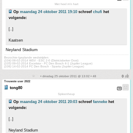
Met heel m'n hart
Op
maandag 24 oktober 2011 19:10
schreef
chufi
het
volgende:
[..]
Kaatsen
Neyland Stadium
Bezochte-/geplande wedstrijden:
(104)
08-02-2014 WSV - ESC 2-0 (Districtsbeker Oost)
(105)
09-02-2014 Excelsior - FC Den Bosch 4-1 (Jupiler League)
(106)
14-02-2014 FC Den Bosch - Sparta (Jupiler League)
• dinsdag 25 oktober 2011 @ 13:02 • 48
Trouwste user 2022
tong80
Spleenheup
Op
maandag 24 oktober 2011 20:03
schreef
fanneke
het
volgende:
[..]
Neyland Stadium