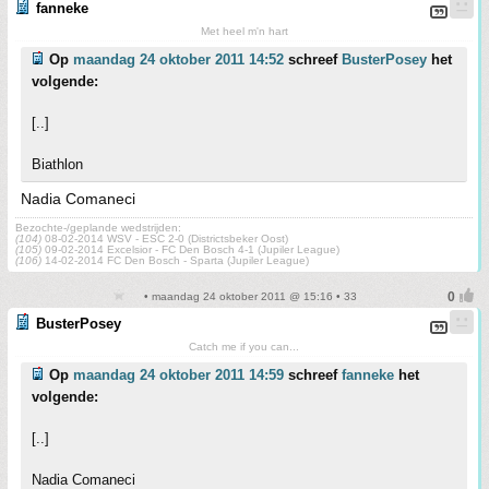
fanneke
Met heel m'n hart
Op
maandag 24 oktober 2011 14:52
schreef
BusterPosey
het
volgende:
[..]
Biathlon
Nadia Comaneci
Bezochte-/geplande wedstrijden:
(104)
08-02-2014 WSV - ESC 2-0 (Districtsbeker Oost)
(105)
09-02-2014 Excelsior - FC Den Bosch 4-1 (Jupiler League)
(106)
14-02-2014 FC Den Bosch - Sparta (Jupiler League)
• maandag 24 oktober 2011 @ 15:16 • 33
BusterPosey
Catch me if you can...
Op
maandag 24 oktober 2011 14:59
schreef
fanneke
het
volgende:
[..]
Nadia Comaneci