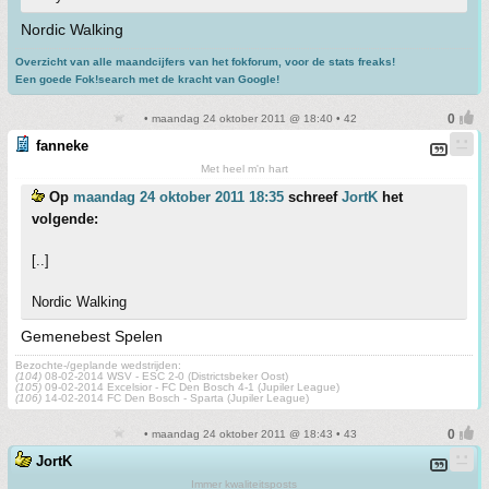
Nordic Walking
Overzicht van alle maandcijfers van het fokforum, voor de stats freaks!
Een goede Fok!search met de kracht van Google!
• maandag 24 oktober 2011 @ 18:40 • 42
fanneke
Met heel m'n hart
Op
maandag 24 oktober 2011 18:35
schreef
JortK
het
volgende:
[..]
Nordic Walking
Gemenebest Spelen
Bezochte-/geplande wedstrijden:
(104)
08-02-2014 WSV - ESC 2-0 (Districtsbeker Oost)
(105)
09-02-2014 Excelsior - FC Den Bosch 4-1 (Jupiler League)
(106)
14-02-2014 FC Den Bosch - Sparta (Jupiler League)
• maandag 24 oktober 2011 @ 18:43 • 43
JortK
Immer kwaliteitsposts