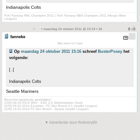
Indianapolis Colts
Fok! Fantasy NHL Champion 2011 | Fok! Fantasy NBA Champion 2011 (Hoops West
League)
• maandag 24 oktober 2011 @ 15:19 • 34
fanneke
Met heel m'n hart
Op
maandag 24 oktober 2011 15:16
schreef
BusterPosey
het
volgende:
[..]
Indianapolis Colts
Seattle Mariners
Bezochte-/geplande wedstrijden:
(104)
08-02-2014 WSV - ESC 2-0 (Districtsbeker Oost)
(105)
09-02-2014 Excelsior - FC Den Bosch 4-1 (Jupiler League)
(106)
14-02-2014 FC Den Bosch - Sparta (Jupiler League)
▼ Advertentie door Refinery89