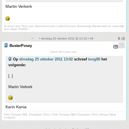
Martin Verkerk
Ik noem een Tony van Heemschut,een Loeki Knol,een Brammetje Biesterveld en natuurlijk
een Japie Stobbe !
• dinsdag 25 oktober 2011 @ 13:19 • 49
BusterPosey
Catch me if you can...
Op
dinsdag 25 oktober 2011 13:02
schreef
tong80
het
volgende:
[..]
Martin Verkerk
Karin Kania
Fok! Fantasy NHL Champion 2011 | Fok! Fantasy NBA Champion 2011 (Hoops West
League)