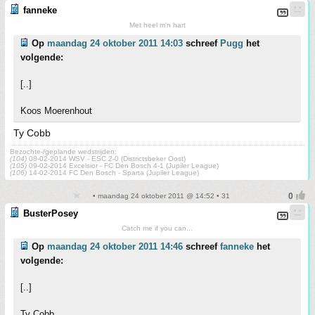
fanneke
Met heel m'n hart
Op
maandag 24 oktober 2011 14:03
schreef
Pugg
het
volgende:
[..]
Koos Moerenhout
Ty Cobb
Bezochte-/geplande wedstrijden:
(104)
08-02-2014 WSV - ESC 2-0 (Districtsbeker Oost)
(105)
09-02-2014 Excelsior - FC Den Bosch 4-1 (Jupiler League)
(106)
14-02-2014 FC Den Bosch - Sparta (Jupiler League)
• maandag 24 oktober 2011 @ 14:52 • 31
BusterPosey
Catch me if you can...
Op
maandag 24 oktober 2011 14:46
schreef
fanneke
het
volgende:
[..]
Ty Cobb