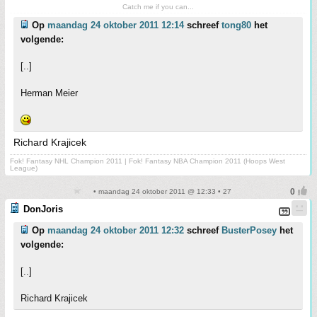
Catch me if you can...
Op
maandag 24 oktober 2011 12:14
schreef
tong80
het
volgende:
[..]
Herman Meier
Richard Krajicek
Fok! Fantasy NHL Champion 2011 | Fok! Fantasy NBA Champion 2011 (Hoops West
League)
• maandag 24 oktober 2011 @ 12:33 • 27
DonJoris
Op
maandag 24 oktober 2011 12:32
schreef
BusterPosey
het
volgende:
[..]
Richard Krajicek