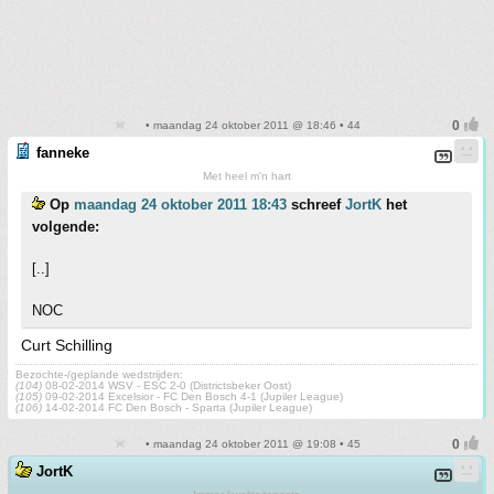
• maandag 24 oktober 2011 @ 18:46 • 44
fanneke
Met heel m'n hart
Op
maandag 24 oktober 2011 18:43
schreef
JortK
het
volgende:
[..]
NOC
Curt Schilling
Bezochte-/geplande wedstrijden:
(104)
08-02-2014 WSV - ESC 2-0 (Districtsbeker Oost)
(105)
09-02-2014 Excelsior - FC Den Bosch 4-1 (Jupiler League)
(106)
14-02-2014 FC Den Bosch - Sparta (Jupiler League)
• maandag 24 oktober 2011 @ 19:08 • 45
JortK