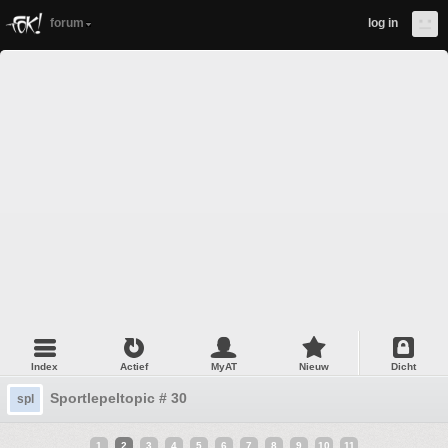
forum
log in
Index
Actief
MyAT
Nieuw
Dicht
Sportlepeltopic # 30
spl
1
2
3
4
5
6
7
8
9
10
11