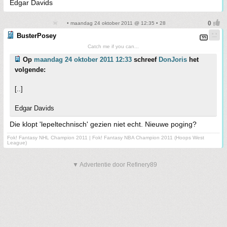
Edgar Davids
• maandag 24 oktober 2011 @ 12:35 • 28
BusterPosey
Catch me if you can...
Op
maandag 24 oktober 2011 12:33
schreef
DonJoris
het
volgende:
[..]
Edgar Davids
Die klopt 'lepeltechnisch' gezien niet echt. Nieuwe poging?
Fok! Fantasy NHL Champion 2011 | Fok! Fantasy NBA Champion 2011 (Hoops West
League)
▼ Advertentie door Refinery89