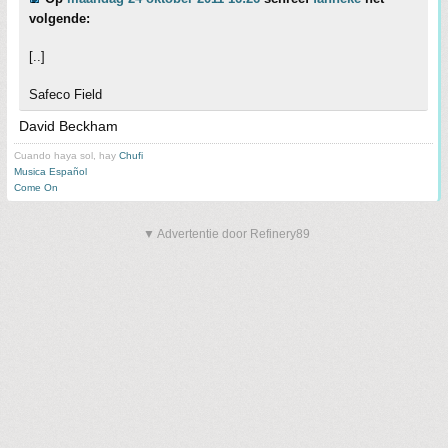
volgende:
[..]
Safeco Field
David Beckham
Cuando haya sol, hay
Chufi
Musica Español
Come On
▼ Advertentie door Refinery89