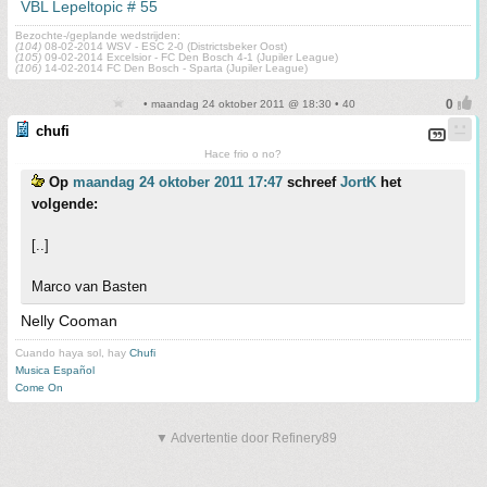
VBL Lepeltopic # 55
Bezochte-/geplande wedstrijden:
(104)
08-02-2014 WSV - ESC 2-0 (Districtsbeker Oost)
(105)
09-02-2014 Excelsior - FC Den Bosch 4-1 (Jupiler League)
(106)
14-02-2014 FC Den Bosch - Sparta (Jupiler League)
• maandag 24 oktober 2011 @ 18:30 • 40
chufi
Hace frio o no?
Op
maandag 24 oktober 2011 17:47
schreef
JortK
het
volgende:
[..]
Marco van Basten
Nelly Cooman
Cuando haya sol, hay
Chufi
Musica Español
Come On
▼ Advertentie door Refinery89