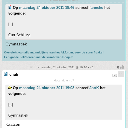
Immer kwaliteitsposts
Op
maandag 24 oktober 2011 18:46
schreef
fanneke
het
volgende:
[..]
Curt Schilling
Gymnastiek
Overzicht van alle maandcijfers van het fokforum, voor de stats freaks!
Een goede Fok!search met de kracht van Google!
• maandag 24 oktober 2011 @ 19:10 • 46
chufi
Hace frio o no?
Op
maandag 24 oktober 2011 19:08
schreef
JortK
het
volgende:
[..]
Gymnastiek
Kaatsen