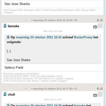
San Jose Sharks
Fok! Fantasy NHL Champion 2011 | Fok! Fantasy NBA Champion 2011 (Hoops West
League)
• maandag 24 oktober 2011 @ 16:26 • 36
fanneke
Met heel m'n hart
Op
maandag 24 oktober 2011 16:10
schreef
BusterPosey
het
volgende:
[..]
San Jose Sharks
Safeco Field
Bezochte-/geplande wedstrijden:
(104)
08-02-2014 WSV - ESC 2-0 (Districtsbeker Oost)
(105)
09-02-2014 Excelsior - FC Den Bosch 4-1 (Jupiler League)
(106)
14-02-2014 FC Den Bosch - Sparta (Jupiler League)
• maandag 24 oktober 2011 @ 17:30 • 37
chufi
Hace frio o no?
Op
maandag 24 oktober 2011 16:26
schreef
fanneke
het