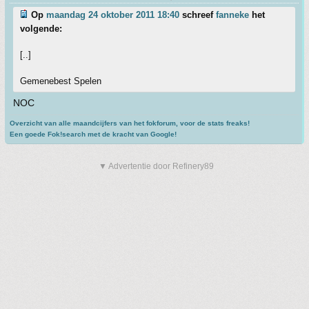
Op
maandag 24 oktober 2011 18:40
schreef
fanneke
het
volgende:
[..]
Gemenebest Spelen
NOC
Overzicht van alle maandcijfers van het fokforum, voor de stats freaks!
Een goede Fok!search met de kracht van Google!
▼ Advertentie door Refinery89