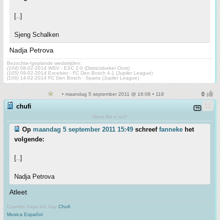
[..]
Sjeng Schalken
Nadja Petrova
Bezochte-/geplande wedstrijden:
(104)
08-02-2014 WSV - ESC 2-0 (Districtsbeker Oost)
(105)
09-02-2014 Excelsior - FC Den Bosch 4-1 (Jupiler League)
(106)
14-02-2014 FC Den Bosch - Sparta (Jupiler League)
• maandag 5 september 2011 @ 16:08 • 118
chufi
Hace frio o no?
Op
maandag 5 september 2011 15:49
schreef
fanneke
het
volgende:
[..]
Nadja Petrova
Atleet
Cuando haya sol, hay
Chufi
Musica Español