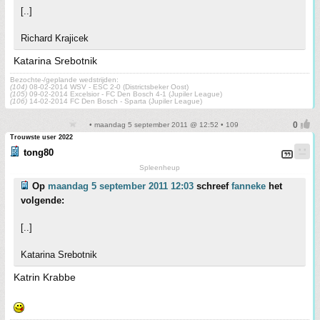
[..]
Richard Krajicek
Katarina Srebotnik
Bezochte-/geplande wedstrijden:
(104)
08-02-2014 WSV - ESC 2-0 (Districtsbeker Oost)
(105)
09-02-2014 Excelsior - FC Den Bosch 4-1 (Jupiler League)
(106)
14-02-2014 FC Den Bosch - Sparta (Jupiler League)
• maandag 5 september 2011 @ 12:52 • 109
Trouwste user 2022
tong80
Spleenheup
Op
maandag 5 september 2011 12:03
schreef
fanneke
het
volgende:
[..]
Katarina Srebotnik
Katrin Krabbe