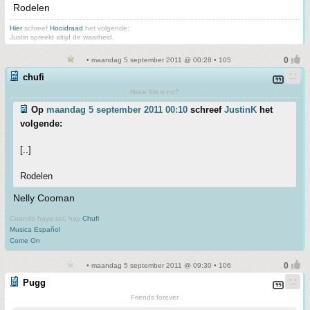
Rodelen
Hier
schreef
Hooidraad
het volgende:
Justin spreekt altijd de waarheid.
• maandag 5 september 2011 @ 00:28 • 105
chufi
Hace frio o no?
Op
maandag 5 september 2011 00:10
schreef
JustinK
het
volgende:
[..]
Rodelen
Nelly Cooman
Cuando haya sol, hay
Chufi
Musica Español
Come On
• maandag 5 september 2011 @ 09:30 • 106
Pugg
Friends forever