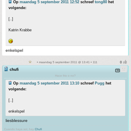
Op
maandag 5 september 2011 12:52
schreef
tong80
het
volgende:
[..]
Katrin Krabbe
enkelspel
• maandag 5 september 2011 @ 13:41 • 111
chufi
Hace frio o no?
Op
maandag 5 september 2011 13:10
schreef
Pugg
het
volgende:
[..]
enkelspel
liesblessure
Cuando haya sol, hay
Chufi