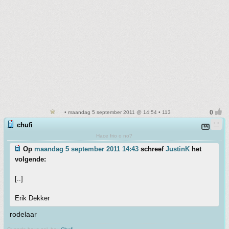
• maandag 5 september 2011 @ 14:54 • 113
chufi
Hace frio o no?
Op
maandag 5 september 2011 14:43
schreef
JustinK
het
volgende:
[..]
Erik Dekker
rodelaar