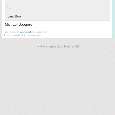
[..]
Lars Boom
Michael Boogerd
Hier
schreef
Hooidraad
het volgende:
Justin spreekt altijd de waarheid.
▼ Advertentie door Refinery89