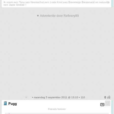
Ik noem een Tony van Heemschut,een Loeki Knol,een Brammetje Biesterveld en natuurlijk
een Japie Stobbe !
▼ Advertentie door Refinery89
• maandag 5 september 2011 @ 13:10 • 110
Pugg
Friends forever