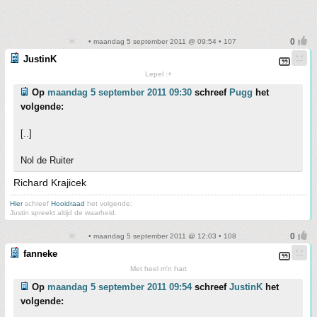
• maandag 5 september 2011 @ 09:54 • 107
JustinK
Lepel :+
Op
maandag 5 september 2011 09:30
schreef
Pugg
het
volgende:
[..]
Nol de Ruiter
Richard Krajicek
Hier
schreef
Hooidraad
het volgende:
Justin spreekt altijd de waarheid.
• maandag 5 september 2011 @ 12:03 • 108
fanneke
Met heel m'n hart
Op
maandag 5 september 2011 09:54
schreef
JustinK
het
volgende: