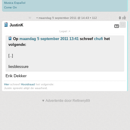
Musica Español
Come On
• maandag 5 september 2011 @ 14:43 • 112
JustinK
Lepel :+
Op
maandag 5 september 2011 13:41
schreef
chufi
het
volgende:
[..]
liesblessure
Erik Dekker
Hier
schreef
Hooidraad
het volgende:
Justin spreekt altijd de waarheid.
▼ Advertentie door Refinery89