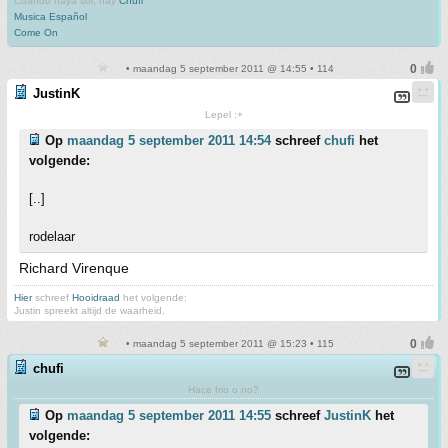
Cuando haya sol, hay
Chufi
Musica Español
Come On
• maandag 5 september 2011 @ 14:55 • 114
JustinK
Lepel :+
Op
maandag 5 september 2011 14:54
schreef
chufi
het
volgende:
[..]
rodelaar
Richard Virenque
Hier
schreef
Hooidraad
het volgende:
Justin spreekt altijd de waarheid.
• maandag 5 september 2011 @ 15:23 • 115
chufi
Hace frio o no?
Op
maandag 5 september 2011 14:55
schreef
JustinK
het
volgende: