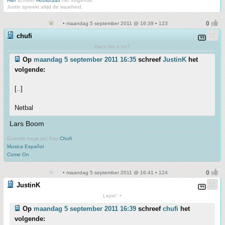
Hier
schreef
Hooidraad
het volgende:
Justin spreekt altijd de waarheid.
• maandag 5 september 2011 @ 16:39 • 123
chufi
Hace frio o no?
Op
maandag 5 september 2011 16:35
schreef
JustinK
het
volgende:
[..]
Netbal
Lars Boom
Cuando haya sol, hay
Chufi
Musica Español
Come On
• maandag 5 september 2011 @ 16:41 • 124
JustinK
Lepel :+
Op
maandag 5 september 2011 16:39
schreef
chufi
het
volgende: