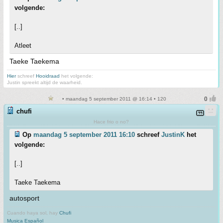
volgende:
[..]
Atleet
Taeke Taekema
Hier
schreef
Hooidraad
het volgende:
Justin spreekt altijd de waarheid.
• maandag 5 september 2011 @ 16:14 • 120
chufi
Hace frio o no?
Op
maandag 5 september 2011 16:10
schreef
JustinK
het
volgende:
[..]
Taeke Taekema
autosport
Cuando haya sol, hay
Chufi
Musica Español