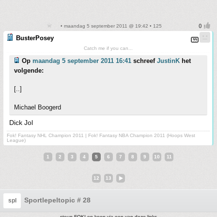
• maandag 5 september 2011 @ 19:42 • 125
BusterPosey
Catch me if you can...
Op
maandag 5 september 2011 16:41
schreef
JustinK
het
volgende:
[..]
Michael Boogerd
Dick Jol
Fok! Fantasy NHL Champion 2011 | Fok! Fantasy NBA Champion 2011 (Hoops West
League)
1
2
3
4
5
6
7
8
9
10
11
12
13
Sportlepeltopic # 28
spl
steun FOK! en koop via een van deze links