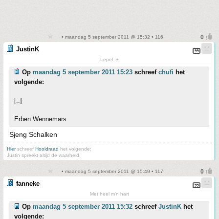
• maandag 5 september 2011 @ 15:32 • 116
JustinK
Lepel :+
Op
maandag 5 september 2011 15:23
schreef
chufi
het
volgende:
[..]
Erben Wennemars
Sjeng Schalken
Hier
schreef
Hooidraad
het volgende:
Justin spreekt altijd de waarheid.
• maandag 5 september 2011 @ 15:49 • 117
fanneke
Met heel m'n hart
Op
maandag 5 september 2011 15:32
schreef
JustinK
het
volgende: