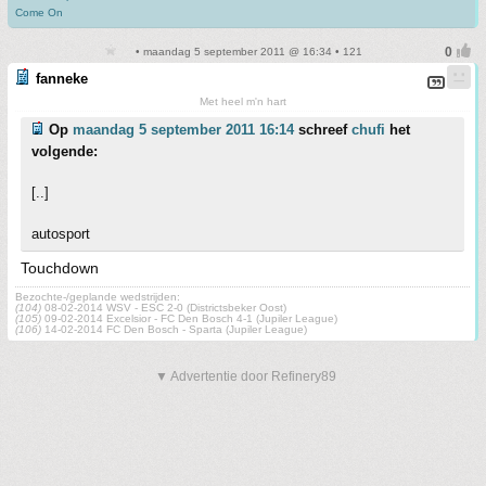
Come On
• maandag 5 september 2011 @ 16:34 • 121
fanneke
Met heel m'n hart
Op
maandag 5 september 2011 16:14
schreef
chufi
het
volgende:
[..]
autosport
Touchdown
Bezochte-/geplande wedstrijden:
(104)
08-02-2014 WSV - ESC 2-0 (Districtsbeker Oost)
(105)
09-02-2014 Excelsior - FC Den Bosch 4-1 (Jupiler League)
(106)
14-02-2014 FC Den Bosch - Sparta (Jupiler League)
▼ Advertentie door Refinery89