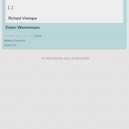
[..]
Richard Virenque
Erben Wennemars
Cuando haya sol, hay
Chufi
Musica Español
Come On
▼ Advertentie door Refinery89