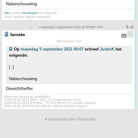
Nabeschouwing
Hier
schreef
Hooidraad
het volgende:
Justin spreekt altijd de waarheid.
• maandag 5 september 2011 @ 00:09 • 103
fanneke
Met heel m'n hart
Op
maandag 5 september 2011 00:07
schreef
JustinK
het
volgende:
[..]
Nabeschouwing
Gewichtheffer
Bezochte-/geplande wedstrijden:
(104)
08-02-2014 WSV - ESC 2-0 (Districtsbeker Oost)
(105)
09-02-2014 Excelsior - FC Den Bosch 4-1 (Jupiler League)
(106)
14-02-2014 FC Den Bosch - Sparta (Jupiler League)
▼ Advertentie door Refinery89