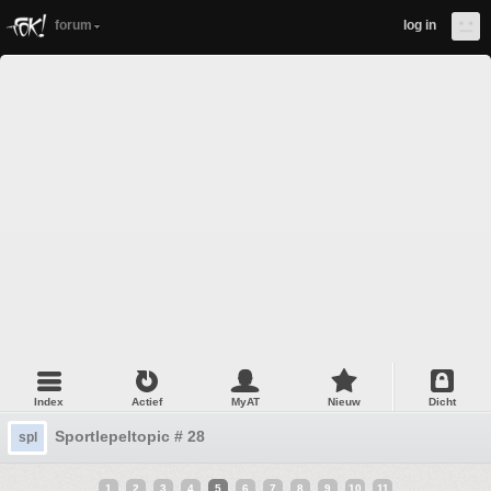
forum
log in
Index
Actief
MyAT
Nieuw
Dicht
Sportlepeltopic # 28
spl
1
2
3
4
5
6
7
8
9
10
11