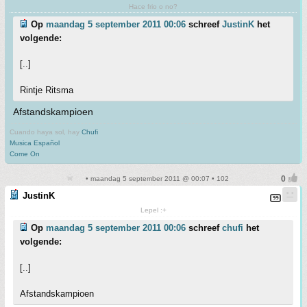
Hace frio o no?
Op
maandag 5 september 2011 00:06
schreef
JustinK
het
volgende:
[..]
Rintje Ritsma
Afstandskampioen
Cuando haya sol, hay
Chufi
Musica Español
Come On
• maandag 5 september 2011 @ 00:07 • 102
JustinK
Lepel :+
Op
maandag 5 september 2011 00:06
schreef
chufi
het
volgende:
[..]
Afstandskampioen