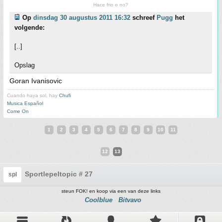
Hace frio o no?
Op
dinsdag 30 augustus 2011 16:32
schreef
Pugg
het
volgende:
[..]
Opslag
Goran Ivanisovic
Cuando haya sol, hay
Chufi
Musica Español
Come On
1
2
3
4
5
6
7
8
9
10
11
12
13
Sportlepeltopic # 27
spl
steun FOK! en koop via een van deze links
Coolblue
Bitvavo