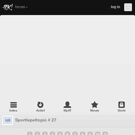
forum
log in
Index
Actief
MyAT
Nieuw
Dicht
Sportlepeltopic # 27
spl
1
2
3
4
5
6
7
8
9
10
11