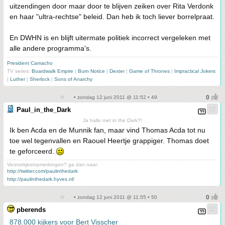
uitzendingen door maar door te blijven zeiken over Rita Verdonk
en haar "ultra-rechtse" beleid. Dan heb ik toch liever borrelpraat.
En DWHN is en blijft uitermate politiek incorrect vergeleken met
alle andere programma's.
President Camacho
TV series:
Boardwalk Empire
|
Burn Notice
|
Dexter
|
Game of Thrones
|
Impractical Jokers
|
Luther
|
Sherlock
|
Sons of Anarchy
• zondag 12 juni 2011 @ 11:52 • 49
Paul_in_the_Dark
Ja hallo met in the Dark?!
Ik ben Acda en de Munnik fan, maar vind Thomas Acda tot nu
toe wel tegenvallen en Raouel Heertje grappiger. Thomas doet
te geforceerd.
Verzoekjes/opmerkingen? ga dan naar:
http://twitter.com/paulinthedark
http://paulinthedark.hyves.nl/
• zondag 12 juni 2011 @ 11:55 • 50
pberends
878.000 kijkers voor Bert Visscher