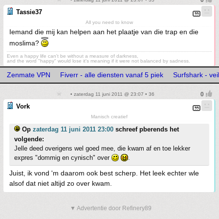
Tassie37
All you need to know
Iemand die mij kan helpen aan het plaatje van die trap en die
moslima?
Even a happy life can't be without a measure of darkness,
and the word "happy" would lose it's meaning if it were not balanced by sadness.
Zenmate VPN
Fiverr - alle diensten vanaf 5 piek
Surfshark - vei
• zaterdag 11 juni 2011 @ 23:07 • 36
Vork
Manisch creatief
Op
zaterdag 11 juni 2011 23:00
schreef pberends het
volgende:
Jelle deed overigens wel goed mee, die kwam af en toe lekker
expres "dommig en cynisch" over
.
Juist, ik vond 'm daarom ook best scherp. Het leek echter wle
alsof dat niet altijd zo over kwam.
▼ Advertentie door Refinery89