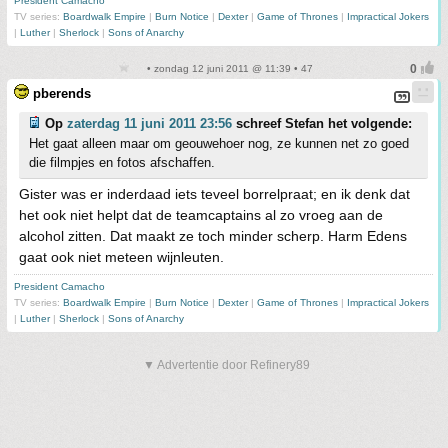
President Camacho
TV series:
Boardwalk Empire
|
Burn Notice
|
Dexter
|
Game of Thrones
|
Impractical Jokers
|
Luther
|
Sherlock
|
Sons of Anarchy
• zondag 12 juni 2011 @ 11:39 • 47
pberends
Op
zaterdag 11 juni 2011 23:56
schreef Stefan het volgende:
Het gaat alleen maar om geouwehoer nog, ze kunnen net zo goed
die filmpjes en fotos afschaffen.
Gister was er inderdaad iets teveel borrelpraat; en ik denk dat
het ook niet helpt dat de teamcaptains al zo vroeg aan de
alcohol zitten. Dat maakt ze toch minder scherp. Harm Edens
gaat ook niet meteen wijnleuten.
President Camacho
TV series:
Boardwalk Empire
|
Burn Notice
|
Dexter
|
Game of Thrones
|
Impractical Jokers
|
Luther
|
Sherlock
|
Sons of Anarchy
▼ Advertentie door Refinery89