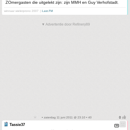
ZOmergasten die uitgelekt zijn: zijn MMH en Guy Verhofstadt.
winnaar wielerprono 2007 :)
Last.FM
▼ Advertentie door Refinery89
• zaterdag 11 juni 2011 @ 23:10 • 40
Tassie37