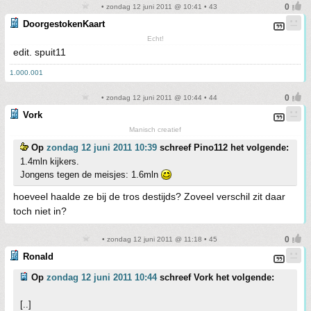
• zondag 12 juni 2011 @ 10:41 • 43
DoorgestokenKaart
Echt!
edit. spuit11
1.000.001
• zondag 12 juni 2011 @ 10:44 • 44
Vork
Manisch creatief
Op
zondag 12 juni 2011 10:39
schreef Pino112 het volgende:
1.4mln kijkers.
Jongens tegen de meisjes: 1.6mln
hoeveel haalde ze bij de tros destijds? Zoveel verschil zit daar
toch niet in?
• zondag 12 juni 2011 @ 11:18 • 45
Ronald
Op
zondag 12 juni 2011 10:44
schreef Vork het volgende:
[..]