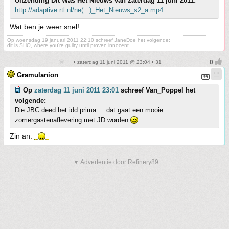
Uitzending Dit Was Het Nieuws van zaterdag 11 juni 2011:
http://adaptive.rtl.nl/ne(...)_Het_Nieuws_s2_a.mp4
Wat ben je weer snel!
Op woensdag 19 januari 2011 22:10 schreef JaneDoe het volgende:
dit is SHO, where you're guilty until proven innocent
• zaterdag 11 juni 2011 @ 23:04 • 31
Gramulanion
Op
zaterdag 11 juni 2011 23:01
schreef Van_Poppel het
volgende:
Die JBC deed het idd prima ....dat gaat een mooie
zomergastenaflevering met JD worden
Zin an.
▼ Advertentie door Refinery89