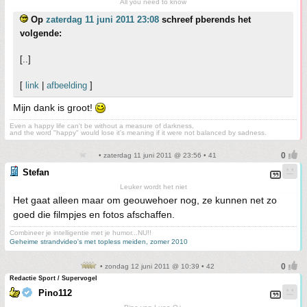
All you need to know
Op
zaterdag 11 juni 2011 23:08
schreef pberends het
volgende:
[..]
[
link
|
afbeelding
]
Mijn dank is groot!
Even a happy life can't be without a measure of darkness,
and the word "happy" would lose it's meaning if it were not balanced by sadness.
• zaterdag 11 juni 2011 @ 23:56 • 41
Stefan
Leuker wordt het niet
Het gaat alleen maar om geouwehoer nog, ze kunnen net zo
goed die filmpjes en fotos afschaffen.
Combineer je intelligentie met je humor...NU!!
Geheime strandvideo's met topless meiden, zomer 2010
• zondag 12 juni 2011 @ 10:39 • 42
Redactie Sport / Supervogel
Pino112