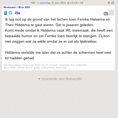
• zaterdag 11 juni 2011 @ 23:03 • 28
Moderator / Miss SHO
Ole
Ik lag ooit op de grond van het lachen toen Femke Halsema en
Theo Hiddema te gast waren. Dat is jaaaren geleden.
Komt mede omdat ik Hiddema vaak IRL meemaak, die heeft een
bepaalde humor en zat Femke toen heerlijk te stangen. Zij kon
niet zeggen wat ze wilde omdat ze er zat als lijsttrekker.
Hiddema vertelde me later dat ze achter de schermen heel veel
lol hadden gehad.
Op woensdag 19 januari 2011 22:10 schreef JaneDoe het volgende:
dit is SHO, where you're guilty until proven innocent
▼ Advertentie door Refinery89