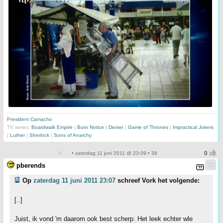
President Camacho
TV series:
Boardwalk Empire
|
Burn Notice
|
Dexter
|
Game of Thrones
|
Impractical Jokers
|
Luther
|
Sherlock
|
Sons of Anarchy
• zaterdag 11 juni 2011 @ 23:09 • 38
pberends
Op
zaterdag 11 juni 2011 23:07
schreef Vork het volgende:
[..]
Juist, ik vond 'm daarom ook best scherp. Het leek echter wle