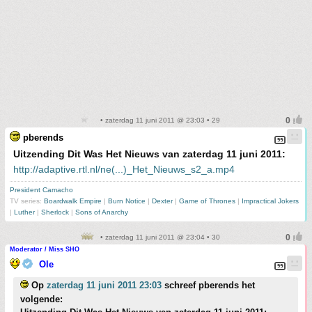
• zaterdag 11 juni 2011 @ 23:03 • 29
pberends
Uitzending Dit Was Het Nieuws van zaterdag 11 juni 2011:
http://adaptive.rtl.nl/ne(...)_Het_Nieuws_s2_a.mp4
President Camacho
TV series:
Boardwalk Empire
|
Burn Notice
|
Dexter
|
Game of Thrones
|
Impractical Jokers
|
Luther
|
Sherlock
|
Sons of Anarchy
• zaterdag 11 juni 2011 @ 23:04 • 30
Moderator / Miss SHO
Ole
Op
zaterdag 11 juni 2011 23:03
schreef pberends het
volgende: