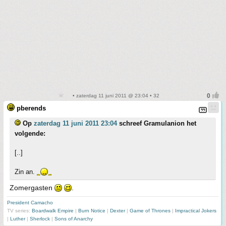
• zaterdag 11 juni 2011 @ 23:04 • 32
pberends
Op
zaterdag 11 juni 2011 23:04
schreef Gramulanion het
volgende:
[..]
Zin an.
Zomergasten
.
President Camacho
TV series:
Boardwalk Empire
|
Burn Notice
|
Dexter
|
Game of Thrones
|
Impractical Jokers
|
Luther
|
Sherlock
|
Sons of Anarchy