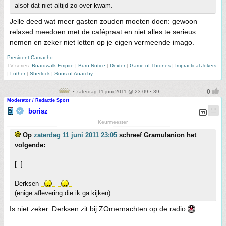
alsof dat niet altijd zo over kwam.
Jelle deed wat meer gasten zouden moeten doen: gewoon
relaxed meedoen met de cafépraat en niet alles te serieus
nemen en zeker niet letten op je eigen vermeende imago.
President Camacho
TV series:
Boardwalk Empire
|
Burn Notice
|
Dexter
|
Game of Thrones
|
Impractical Jokers
|
Luther
|
Sherlock
|
Sons of Anarchy
• zaterdag 11 juni 2011 @ 23:09 • 39
Moderator / Redactie Sport
borisz
Keurmeester
Op
zaterdag 11 juni 2011 23:05
schreef Gramulanion het
volgende:
[..]
Derksen
(enige aflevering die ik ga kijken)
Is niet zeker. Derksen zit bij ZOmernachten op de radio
.