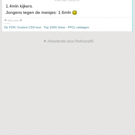
Pino van Luna O+
1.4mln kijkers.
Jongens tegen de meisjes: 1.6mln
❤ DeLuna ❤
-------
De FOK! Custom CSS-tool
-
Top 2000 Stats
-
FPCL-uitslagen
▼ Advertentie door Refinery89