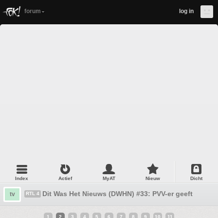
forum
log in
Index
Actief
MyAT
Nieuw
Dicht
Dit Was Het Nieuws (DWHN) #33: PVV-er geeft Moslim
tv
RTL 4
1
2
3
4
5
6
7
8
9
10
11