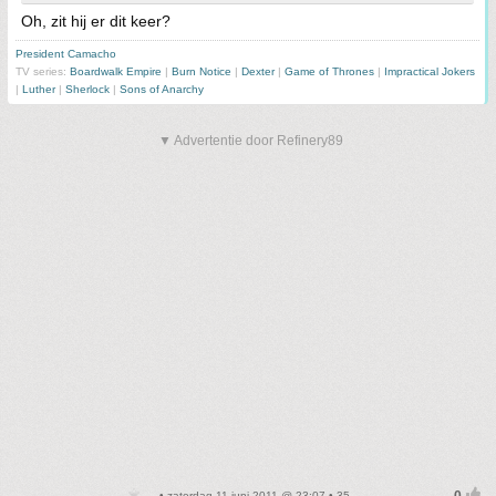
Oh, zit hij er dit keer?
President Camacho
TV series:
Boardwalk Empire
|
Burn Notice
|
Dexter
|
Game of Thrones
|
Impractical Jokers
|
Luther
|
Sherlock
|
Sons of Anarchy
▼ Advertentie door Refinery89
• zaterdag 11 juni 2011 @ 23:07 • 35