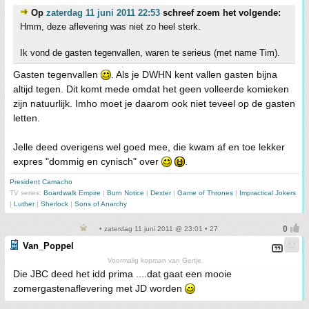
Op
zaterdag 11 juni 2011 22:53
schreef zoem het volgende:
Hmm, deze aflevering was niet zo heel sterk.
Ik vond de gasten tegenvallen, waren te serieus (met name Tim).
Gasten tegenvallen
. Als je DWHN kent vallen gasten bijna
altijd tegen. Dit komt mede omdat het geen volleerde komieken
zijn natuurlijk. Imho moet je daarom ook niet teveel op de gasten
letten.
Jelle deed overigens wel goed mee, die kwam af en toe lekker
expres "dommig en cynisch" over
.
President Camacho
TV series:
Boardwalk Empire
|
Burn Notice
|
Dexter
|
Game of Thrones
|
Impractical Jokers
|
Luther
|
Sherlock
|
Sons of Anarchy
• zaterdag 11 juni 2011 @ 23:01 • 27
Van_Poppel
Voormalig kopman van Gertje
Die JBC deed het idd prima ....dat gaat een mooie
zomergastenaflevering met JD worden