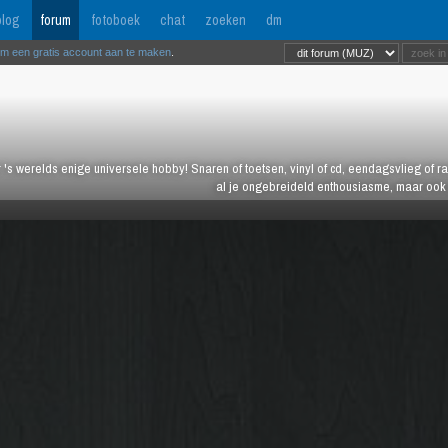
log
forum
fotoboek
chat
zoeken
dm
om een gratis account aan te maken
.
 's werelds enige universele hobby! Snaren of toetsen, vinyl of cd, eendagsvlieg of ras
al je ongebreideld enthousiasme, maar ook j