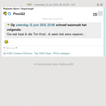
• zaterdag 11 juni 2011 @ 22:06 • 167
Redactie Sport / Supervogel
Pino112
Pino van Luna O+
Op
zaterdag 11 juni 2011 22:06
schreef waxmask het
volgende:
Ow wat haat ik die Tim Knol...ik weet niet eens waarom...
.
❤ DeLuna ❤
-------
De FOK! Custom CSS-tool
-
Top 2000 Stats
-
FPCL-uitslagen
▼ Advertentie door Refinery89