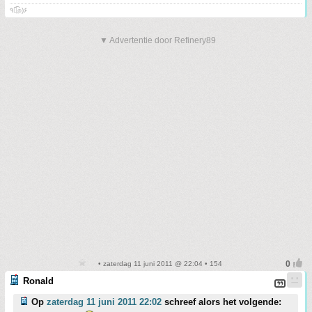
٩๏̯͡๏)۶
▼ Advertentie door Refinery89
• zaterdag 11 juni 2011 @ 22:04 • 154
Ronald
Op
zaterdag 11 juni 2011 22:02
schreef alors het volgende: