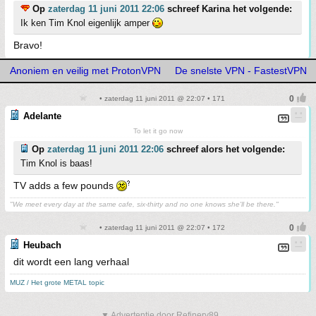
Op
zaterdag 11 juni 2011 22:06
schreef Karina het volgende:
Ik ken Tim Knol eigenlijk amper
Bravo!
Anoniem en veilig met ProtonVPN
De snelste VPN - FastestVPN
• zaterdag 11 juni 2011 @ 22:07 • 171
Adelante
To let it go now
Op
zaterdag 11 juni 2011 22:06
schreef alors het volgende:
Tim Knol is baas!
TV adds a few pounds
"We meet every day at the same cafe, six-thirty and no one knows she'll be there."
• zaterdag 11 juni 2011 @ 22:07 • 172
Heubach
dit wordt een lang verhaal
MUZ / Het grote METAL topic
▼ Advertentie door Refinery89