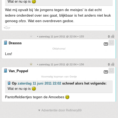
Wat er nu op is
Wat mij opvalt bij 'de jongens tegen de meisjes' is dat echt
iedere onderdeel over sex gaat, blijkbaar is het anders niet leuk
genoeg ofzo. Wat een overdreven gedoe.
٩๏̯͡๏)۶
• zaterdag 11 juni 2011 @ 22:04 • 155
Drassss
Oklahoma!
Los!
• zaterdag 11 juni 2011 @ 22:04 • 156
Van_Poppel
Voormalig kopman van Gertje
Op
zaterdag 11 juni 2011 22:02
schreef alors het volgende:
Wat er nu op is
Pantoffeldiertjes tegen de Amoebes
▼ Advertentie door Refinery89