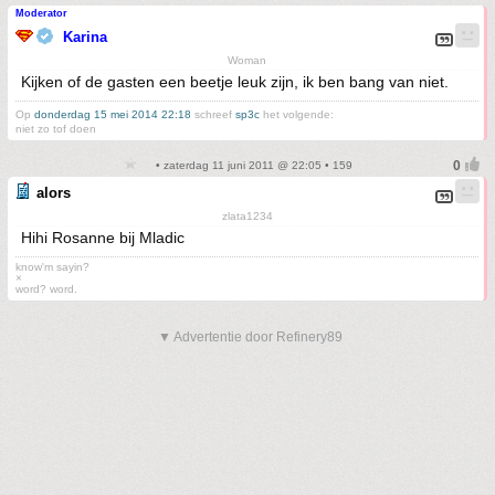
Moderator
Karina
Woman
Kijken of de gasten een beetje leuk zijn, ik ben bang van niet.
Op
donderdag 15 mei 2014 22:18
schreef
sp3c
het volgende:
niet zo tof doen
• zaterdag 11 juni 2011 @ 22:05 • 159
alors
zlata1234
Hihi Rosanne bij Mladic
know'm sayin?
×
word? word.
▼ Advertentie door Refinery89