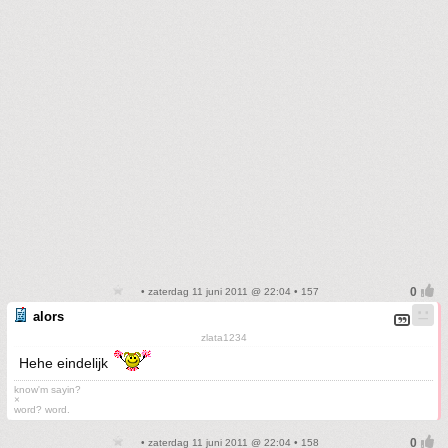
• zaterdag 11 juni 2011 @ 22:04 • 157
alors
zlata1234
Hehe eindelijk
know'm sayin?
×
word? word.
• zaterdag 11 juni 2011 @ 22:04 • 158