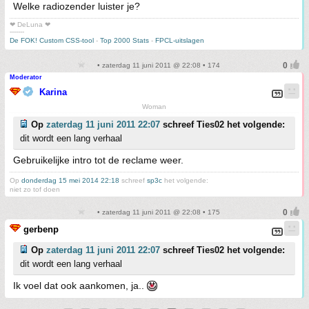
Welke radiozender luister je?
❤ DeLuna ❤
-------
De FOK! Custom CSS-tool
-
Top 2000 Stats
-
FPCL-uitslagen
• zaterdag 11 juni 2011 @ 22:08 • 174
Moderator
Karina
Woman
Op
zaterdag 11 juni 2011 22:07
schreef Ties02 het volgende:
dit wordt een lang verhaal
Gebruikelijke intro tot de reclame weer.
Op
donderdag 15 mei 2014 22:18
schreef
sp3c
het volgende:
niet zo tof doen
• zaterdag 11 juni 2011 @ 22:08 • 175
gerbenp
Op
zaterdag 11 juni 2011 22:07
schreef Ties02 het volgende:
dit wordt een lang verhaal
Ik voel dat ook aankomen, ja..