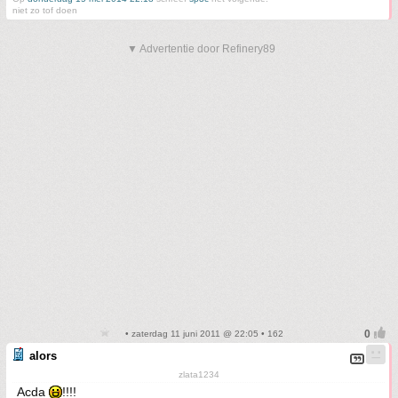
niet zo tof doen
▼ Advertentie door Refinery89
• zaterdag 11 juni 2011 @ 22:05 • 162
alors
zlata1234
Acda
!!!!