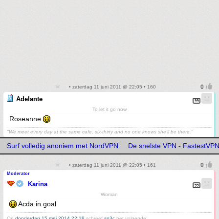
• zaterdag 11 juni 2011 @ 22:05 • 160
Adelante
To let it go now
Roseanne
"We meet every day at the same cafe, six-thirty and no one knows she'll be there."
Surf volledig anoniem met NordVPN
De snelste VPN - FastestVP
• zaterdag 11 juni 2011 @ 22:05 • 161
Moderator
Karina
Woman
Acda in goal
Op
donderdag 15 mei 2014 22:18
schreef
sp3c
het volgende: