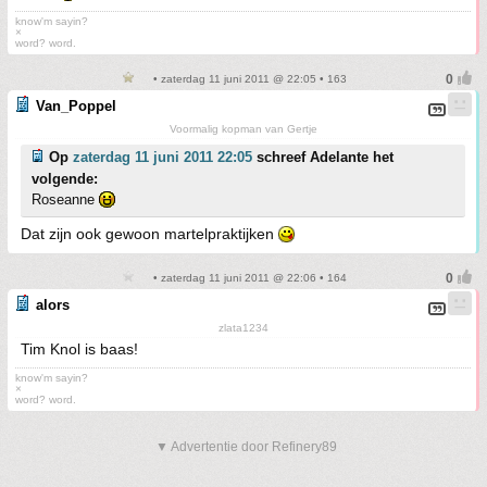
know'm sayin?
×
word? word.
• zaterdag 11 juni 2011 @ 22:05 • 163
Van_Poppel
Voormalig kopman van Gertje
Op
zaterdag 11 juni 2011 22:05
schreef Adelante het
volgende:
Roseanne
Dat zijn ook gewoon martelpraktijken
• zaterdag 11 juni 2011 @ 22:06 • 164
alors
zlata1234
Tim Knol is baas!
know'm sayin?
×
word? word.
▼ Advertentie door Refinery89