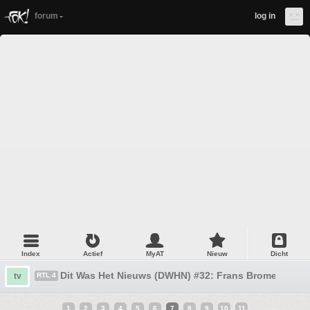
forum
log in
Index
Actief
MyAT
Nieuw
Dicht
Dit Was Het Nieuws (DWHN) #32: Frans Bromet _O_
tv
RTL 4
1
2
3
4
5
6
7
8
9
10
11