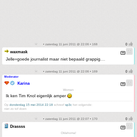
• zaterdag 11 juni 2011 @ 22:06 • 168
waxmask
Jelle=goede journalist maar niet bepaald grappig....
• zaterdag 11 juni 2011 @ 22:06 • 169
Moderator
Karina
Woman
Ik ken Tim Knol eigenlijk amper
Op
donderdag 15 mei 2014 22:18
schreef
sp3c
het volgende:
niet zo tof doen
• zaterdag 11 juni 2011 @ 22:07 • 170
Drassss
Oklahoma!