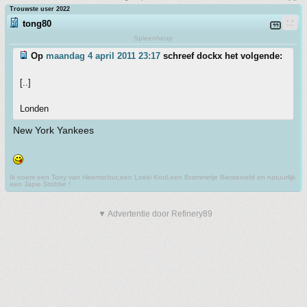
Trouwste user 2022
tong80
Spleenheup
Op
maandag 4 april 2011 23:17
schreef dockx het volgende:
[..]
Londen
New York Yankees
Ik noem een Tony van Heemschut,een Loeki Knol,een Brammetje Biesterveld en natuurlijk
een Japie Stobbe !
▼ Advertentie door Refinery89