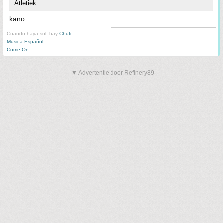
Atletiek
kano
Cuando haya sol, hay
Chufi
Musica Español
Come On
▼ Advertentie door Refinery89