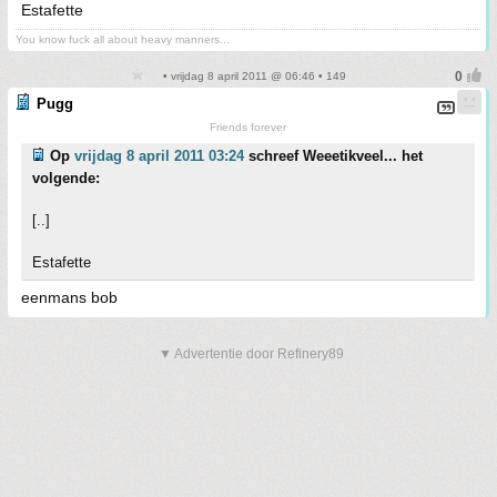
Estafette
You know fuck all about heavy manners...
• vrijdag 8 april 2011 @ 06:46 • 149
Pugg
Friends forever
Op
vrijdag 8 april 2011 03:24
schreef Weeetikveel... het
volgende:
[..]
Estafette
eenmans bob
▼ Advertentie door Refinery89