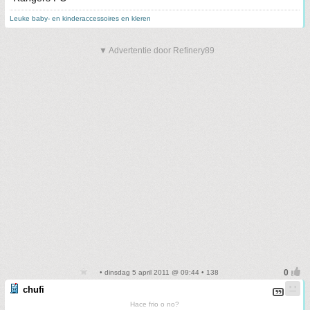
Leuke baby- en kinderaccessoires en kleren
▼ Advertentie door Refinery89
• dinsdag 5 april 2011 @ 09:44 • 138
chufi
Hace frio o no?