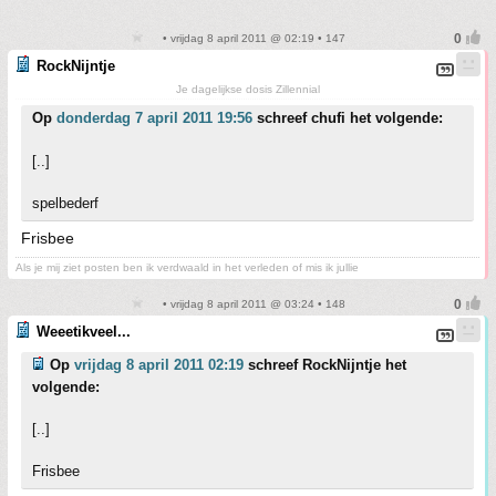
• vrijdag 8 april 2011 @ 02:19 • 147
RockNijntje
Je dagelijkse dosis Zillennial
Op
donderdag 7 april 2011 19:56
schreef chufi het volgende:
[..]
spelbederf
Frisbee
Als je mij ziet posten ben ik verdwaald in het verleden of mis ik jullie
• vrijdag 8 april 2011 @ 03:24 • 148
Weeetikveel...
Op
vrijdag 8 april 2011 02:19
schreef RockNijntje het
volgende:
[..]
Frisbee