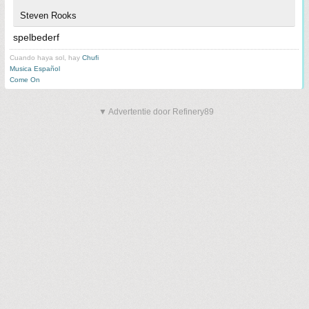
Steven Rooks
spelbederf
Cuando haya sol, hay
Chufi
Musica Español
Come On
▼ Advertentie door Refinery89