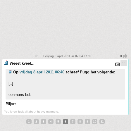
• vrijdag 8 april 2011 @ 07:04 • 150
Weeetikveel...
Op
vrijdag 8 april 2011 06:46
schreef Pugg het volgende:
[..]
eenmans bob
Biljart
You know fuck all about heavy manners...
1
2
3
4
5
6
7
8
9
10
11