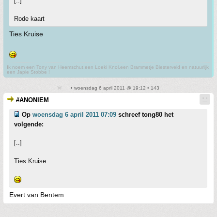
[..]
Rode kaart
Ties Kruise
Ik noem een Tony van Heemschut,een Loeki Knol,een Brammetje Biesterveld en natuurlijk
een Japie Stobbe !
• woensdag 6 april 2011 @ 19:12 • 143
#ANONIEM
Op
woensdag 6 april 2011 07:09
schreef tong80 het
volgende:
[..]
Ties Kruise
Evert van Bentem