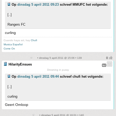
Op
dinsdag 5 april 2011 09:23
schreef MMUFC het volgende:
[..]
Rangers FC
curling
Cuando haya sol, hay
Chufi
Musica Español
Come On
• dinsdag 5 april 2011 @ 15:06 • 139
HilarityEnsues
Drowning in pussy
Op
dinsdag 5 april 2011 09:44
schreef chufi het volgende:
[..]
curling
Geert Omloop
• dinsdag 5 april 2011 @ 19:01 • 140