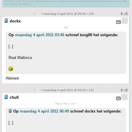
Ik noem een Tony van Heemschut,een Loeki Knol,een Brammetje Biesterveld en natuurlijk
een Japie Stobbe !
• maandag 4 april 2011 @ 06:49 • 130
dockx
iejt
Op
maandag 4 april 2011 03:46
schreef tong80 het volgende:
[..]
Real Mallorca
Atletiek
• maandag 4 april 2011 @ 08:10 • 131
chufi
Hace frio o no?
Op
maandag 4 april 2011 06:49
schreef dockx het volgende:
[..]