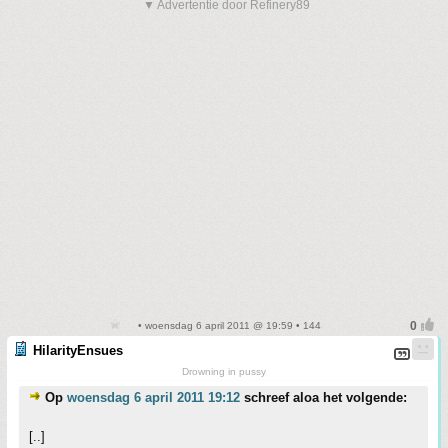
▼ Advertentie door Refinery89
• woensdag 6 april 2011 @ 19:59 • 144
HilarityEnsues
Drowning in pussy
Op
woensdag 6 april 2011 19:12
schreef aloa het volgende:
[..]