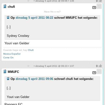
• dinsdag 5 april 2011 @ 09:06 • 136
chufi
Hace frio o no?
Op
dinsdag 5 april 2011 08:22
schreef MMUFC het volgende:
[..]
Sydney Crosbey
Youri van Gelder
Cuando haya sol, hay
Chufi
Musica Español
Come On
• dinsdag 5 april 2011 @ 09:23 • 137
MMUFC
Op
dinsdag 5 april 2011 09:06
schreef chufi het volgende:
[..]
Youri van Gelder
Rangers FC