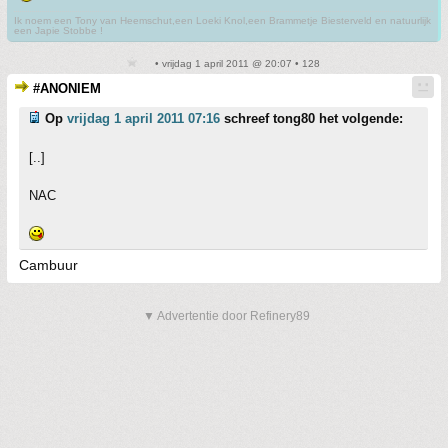
Ik noem een Tony van Heemschut,een Loeki Knol,een Brammetje Biesterveld en natuurlijk
een Japie Stobbe !
• vrijdag 1 april 2011 @ 20:07 • 128
#ANONIEM
Op
vrijdag 1 april 2011 07:16
schreef tong80 het volgende:
[..]
NAC
Cambuur
▼ Advertentie door Refinery89