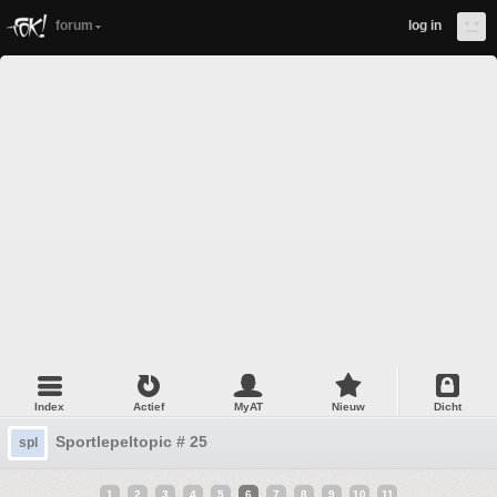
forum
log in
Index
Actief
MyAT
Nieuw
Dicht
Sportlepeltopic # 25
spl
1
2
3
4
5
6
7
8
9
10
11