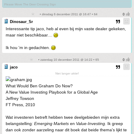
Please Move The Deer Crossing Sign
• dinsdag 6 december 2011 @ 16:47 • 64
Dinosaur_Sr
Interessante tip jaco, heb al even bij mijn vaste dealer gekeken,
maar niet beschikbaar....
Ik hou 'm in gedachten.
• zaterdag 10 december 2011 @ 14:22 • 65
jaco
Niet langer aktief
What Would Ben Graham Do Now?
A New Value Investing Playbook for a Global Age
Jeffrey Towson
FT Press, 2010
Wat investeren betreft hebben twee deelgebieden mijn extra
belangstelling:
Emerging Markets
en
Value-Investing
. Ik greep
dan ook zonder aarzeling naar dit boek dat beide thema's lijkt te