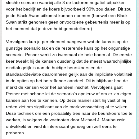
slechte scenario waarbij alle 3 de factoren negatief uitpakken
voor het bedrijf en de koers bijvoorbeeld 90% zou dalen. Dit zou
je de Black Swan uitkomst kunnen noemen (hoewel een Black
Swan strikt genomen geen onvoorziene gebeurtenis meer is op
het moment dat je deze hebt gemodelleerd).
Vervolgens kun je per element aangeven wat de kans is op de
gunstige scenario tak en de resterende kans op het ongunstige
scenario. Posner werkt zo tweemaal de hele boom af. De eerste
keer tweakt hij de kansen dusdanig dat de meest waarschijnlijke
eindtak gelijk is aan de huidige beurskoers en de
standaarddeviatie daaromheen gelijk aan de impliciete volatiliteit
in de opties op het betreffende aandeel. Dit is blijkbaar hoe de
markt de kansen voor het aandeel inschat. Vervolgens gaat
Posner met schone lei de scenario's opnieuw af om er z'n eigen
kansen aan toe te kennen. Op deze manier stelt hij vast of hij
reden ziet om significant van de marktverwachting af te wijken.
Deze techniek om een probability tree naar de beurskoers toe te
werken, is volgens de voetnoten door Michael J. Mauboussin
ontwikkeld en vind ik interessant genoeg om zelf eens te
proberen.