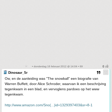
• donderdag 16 februari 2012 @ 14:04 • 69
Dinosaur_Sr
Ow, en de aanleiding was "The snowball" een biografie van
Warren Buffett, door Alice Schroder, waarvan ik een beschrijving
tegenkwam in een blad, en vervoglens pardoes op het www
tegenkwam.
http://www.amazon.com/Sno(...)id=1329397403&sr=8-1