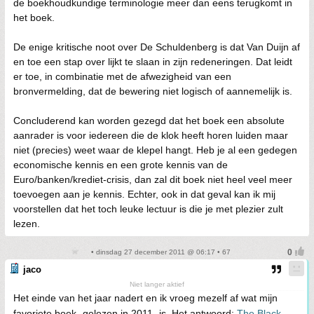
de boekhoudkundige terminologie meer dan eens terugkomt in
het boek.
De enige kritische noot over De Schuldenberg is dat Van Duijn af
en toe een stap over lijkt te slaan in zijn redeneringen. Dat leidt
er toe, in combinatie met de afwezigheid van een
bronvermelding, dat de bewering niet logisch of aannemelijk is.
Concluderend kan worden gezegd dat het boek een absolute
aanrader is voor iedereen die de klok heeft horen luiden maar
niet (precies) weet waar de klepel hangt. Heb je al een gedegen
economische kennis en een grote kennis van de
Euro/banken/krediet-crisis, dan zal dit boek niet heel veel meer
toevoegen aan je kennis. Echter, ook in dat geval kan ik mij
voorstellen dat het toch leuke lectuur is die je met plezier zult
lezen.
• dinsdag 27 december 2011 @ 06:17 • 67
jaco
Niet langer aktief
Het einde van het jaar nadert en ik vroeg mezelf af wat mijn
favoriete boek -gelezen in 2011- is. Het antwoord:
The Black