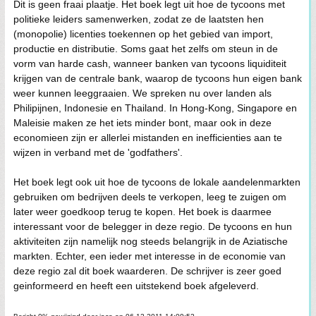
Dit is geen fraai plaatje. Het boek legt uit hoe de tycoons met
politieke leiders samenwerken, zodat ze de laatsten hen
(monopolie) licenties toekennen op het gebied van import,
productie en distributie. Soms gaat het zelfs om steun in de
vorm van harde cash, wanneer banken van tycoons liquiditeit
krijgen van de centrale bank, waarop de tycoons hun eigen bank
weer kunnen leeggraaien. We spreken nu over landen als
Philipijnen, Indonesie en Thailand. In Hong-Kong, Singapore en
Maleisie maken ze het iets minder bont, maar ook in deze
economieen zijn er allerlei mistanden en inefficienties aan te
wijzen in verband met de 'godfathers'.
Het boek legt ook uit hoe de tycoons de lokale aandelenmarkten
gebruiken om bedrijven deels te verkopen, leeg te zuigen om
later weer goedkoop terug te kopen. Het boek is daarmee
interessant voor de belegger in deze regio. De tycoons en hun
aktiviteiten zijn namelijk nog steeds belangrijk in de Aziatische
markten. Echter, een ieder met interesse in de economie van
deze regio zal dit boek waarderen. De schrijver is zeer goed
geinformeerd en heeft een uitstekend boek afgeleverd.