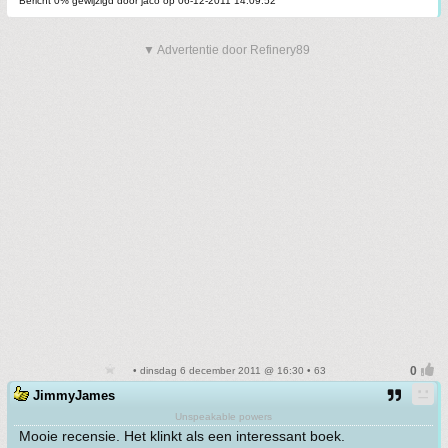
Bericht 0% gewijzigd door jaco op 06-12-2011 14:09:52
▼ Advertentie door Refinery89
• dinsdag 6 december 2011 @ 16:30 • 63
JimmyJames
Unspeakable powers
Mooie recensie. Het klinkt als een interessant boek.