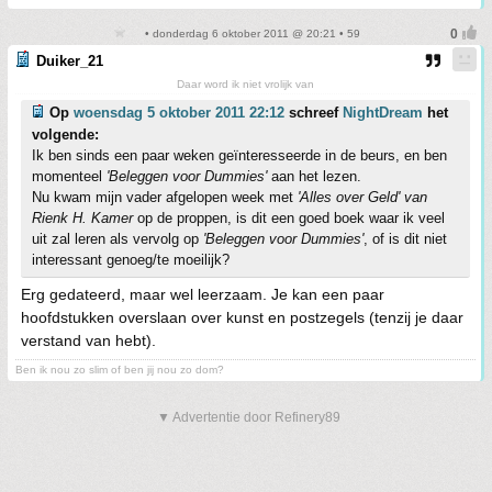
• donderdag 6 oktober 2011 @ 20:21 • 59
Duiker_21
Daar word ik niet vrolijk van
Op
woensdag 5 oktober 2011 22:12
schreef
NightDream
het
volgende:
Ik ben sinds een paar weken geïnteresseerde in de beurs, en ben
momenteel
'Beleggen voor Dummies'
aan het lezen.
Nu kwam mijn vader afgelopen week met
'Alles over Geld' van
Rienk H. Kamer
op de proppen, is dit een goed boek waar ik veel
uit zal leren als vervolg op
'Beleggen voor Dummies'
, of is dit niet
interessant genoeg/te moeilijk?
Erg gedateerd, maar wel leerzaam. Je kan een paar
hoofdstukken overslaan over kunst en postzegels (tenzij je daar
verstand van hebt).
Ben ik nou zo slim of ben jij nou zo dom?
▼ Advertentie door Refinery89