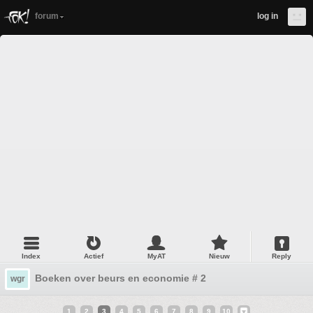
forum
log in
Index
Actief
MyAT
Nieuw
Reply
Boeken over beurs en economie # 2
wgr
1
2
3
4
5
6
7
8
9
10