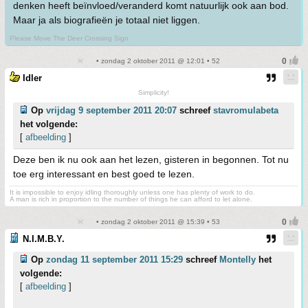
denken heeft beïnvloed/veranderd komt natuurlijk ook aan bod.
Maar ja als biografieën je totaal niet liggen.
Please Move The Deer Crossing Sign
• zondag 2 oktober 2011 @ 12:01 • 52
Idler
Simplicity!
Op
vrijdag 9 september 2011 20:07
schreef
stavromulabeta
het volgende:
[
afbeelding
]
Deze ben ik nu ook aan het lezen, gisteren in begonnen. Tot nu
toe erg interessant en best goed te lezen.
It is impossible to enjoy idling thoroughly unless one has plenty of work to do.
A man is rich in proportion to the number of things he can afford to let alone.
• zondag 2 oktober 2011 @ 15:39 • 53
N.I.M.B.Y.
Op
zondag 11 september 2011 15:29
schreef
Montelly
het
volgende:
[
afbeelding
]