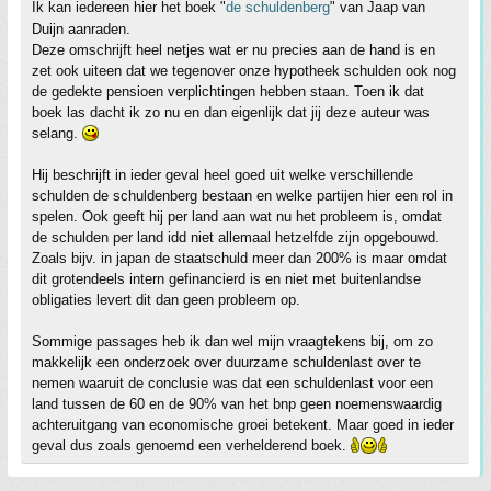
Ik kan iedereen hier het boek "
de schuldenberg
" van Jaap van
Duijn aanraden.
Deze omschrijft heel netjes wat er nu precies aan de hand is en
zet ook uiteen dat we tegenover onze hypotheek schulden ook nog
de gedekte pensioen verplichtingen hebben staan. Toen ik dat
boek las dacht ik zo nu en dan eigenlijk dat jij deze auteur was
selang.
Hij beschrijft in ieder geval heel goed uit welke verschillende
schulden de schuldenberg bestaan en welke partijen hier een rol in
spelen. Ook geeft hij per land aan wat nu het probleem is, omdat
de schulden per land idd niet allemaal hetzelfde zijn opgebouwd.
Zoals bijv. in japan de staatschuld meer dan 200% is maar omdat
dit grotendeels intern gefinancierd is en niet met buitenlandse
obligaties levert dit dan geen probleem op.
Sommige passages heb ik dan wel mijn vraagtekens bij, om zo
makkelijk een onderzoek over duurzame schuldenlast over te
nemen waaruit de conclusie was dat een schuldenlast voor een
land tussen de 60 en de 90% van het bnp geen noemenswaardig
achteruitgang van economische groei betekent. Maar goed in ieder
geval dus zoals genoemd een verhelderend boek.