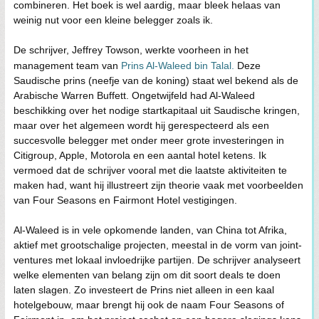
combineren. Het boek is wel aardig, maar bleek helaas van
weinig nut voor een kleine belegger zoals ik.
De schrijver, Jeffrey Towson, werkte voorheen in het
management team van
Prins Al-Waleed bin Talal.
Deze
Saudische prins (neefje van de koning) staat wel bekend als de
Arabische Warren Buffett. Ongetwijfeld had Al-Waleed
beschikking over het nodige startkapitaal uit Saudische kringen,
maar over het algemeen wordt hij gerespecteerd als een
succesvolle belegger met onder meer grote investeringen in
Citigroup, Apple, Motorola en een aantal hotel ketens. Ik
vermoed dat de schrijver vooral met die laatste aktiviteiten te
maken had, want hij illustreert zijn theorie vaak met voorbeelden
van Four Seasons en Fairmont Hotel vestigingen.
Al-Waleed is in vele opkomende landen, van China tot Afrika,
aktief met grootschalige projecten, meestal in de vorm van joint-
ventures met lokaal invloedrijke partijen. De schrijver analyseert
welke elementen van belang zijn om dit soort deals te doen
laten slagen. Zo investeert de Prins niet alleen in een kaal
hotelgebouw, maar brengt hij ook de naam Four Seasons of