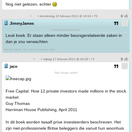
Nog niet gelezen, echter
• donderdag 16 februari 2012 @ 16:04 • 70
JimmyJames
Unspeakable powers
Leuk boek. Er staan alleen minder beursgerelateerde zaken in
dan je zou verwachten.
Please Move The Deer Crossing Sign
• vrijdag 17 februari 2012 @ 04:29 • 71
jaco
Niet langer aktief
Free Capital: How 12 private investors made millions in the stock
market
Guy Thomas
Harriman House Publishing, April 2011
In dit boek worden twaalf prive investeerders beschreven. Het
zijn niet-professionele Britse beleggers die vanuit hun woonhuis