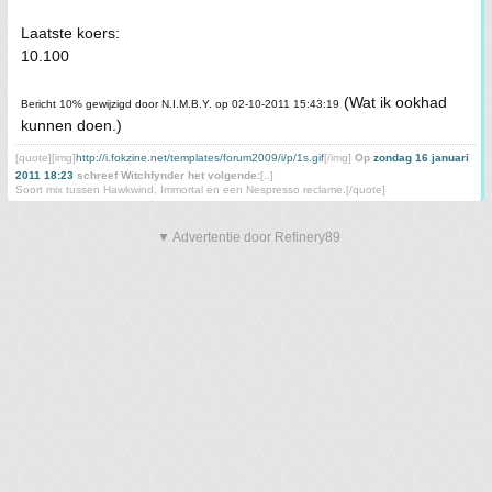
Laatste koers:
10.100
(Wat ik ookhad
Bericht 10% gewijzigd door N.I.M.B.Y. op 02-10-2011 15:43:19
kunnen doen.)
[quote][img]
http://i.fokzine.net/templates/forum2009/i/p/1s.gif
[/img]
Op
zondag 16 januari
2011 18:23
schreef Witchfynder het volgende:
[..]
Soort mix tussen Hawkwind, Immortal en een Nespresso reclame.[/quote]
▼ Advertentie door Refinery89