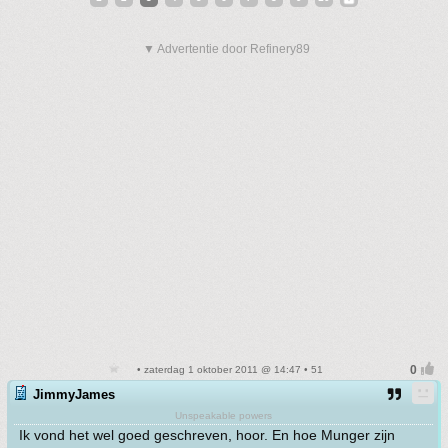
▼ Advertentie door Refinery89
• zaterdag 1 oktober 2011 @ 14:47 • 51
JimmyJames
Unspeakable powers
Ik vond het wel goed geschreven, hoor. En hoe Munger zijn