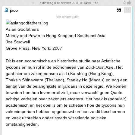
• dinsdag 6 december 2011 @ 14:01 • 62
jaco
Niet langer aktief
Asian Godfathers
Money and Power in Hong Kong and Southeast Asia
Joe Studwell
Grove Press, New York, 2007
Dit is een economische en historische studie naar Aziatische
tycoons en hun rol in de economieen van Zuid-Oost Azie. Het
gaat hier om zakenmensen als Li Ka-shing (Hong Kong),
Thaksin Shinawatra (Thailand), Stanley Ho (Macau) en nog een
tiental van de belangrijkste miljardairs in deze regio. We komen
te weten hoe hun leven eruit ziet, maar verwacht geen Quote
achtige verhalen over zakenjets etcetera. Het boek is (populair)
academisch en het doel is om te schetsen hoe de tycoons hun
zakenimperium hebben opgebouwd en hoe ze dit beschermen
en vaak uitbreiden onder steeds wisselende politieke
omstandigheden.