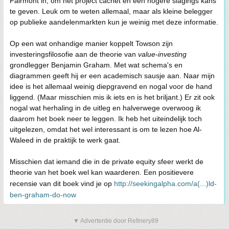
Fairmont in, om het project cachet en een hogere slagings kans
te geven. Leuk om te weten allemaal, maar als kleine belegger
op publieke aandelenmarkten kun je weinig met deze informatie.
Op een wat onhandige manier koppelt Towson zijn
investeringsfilosofie aan de theorie van
value-investing
grondlegger Benjamin Graham. Met wat schema's en
diagrammen geeft hij er een academisch sausje aan. Naar mijn
idee is het allemaal weinig diepgravend en nogal voor de hand
liggend. (Maar misschien mis ik iets en is het briljant.) Er zit ook
nogal wat herhaling in de uitleg en halverwege overwoog ik
daarom het boek neer te leggen. Ik heb het uiteindelijk toch
uitgelezen, omdat het wel interessant is om te lezen hoe Al-
Waleed in de praktijk te werk gaat.
Misschien dat iemand die in de private equity sfeer werkt de
theorie van het boek wel kan waarderen. Een positievere
recensie van dit boek vind je op
http://seekingalpha.com/a(...)ld-
ben-graham-do-now
▼ Advertentie door Refinery89