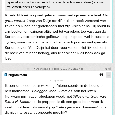
spiegel voor te houden m.b.t. ons in de schulden steken (iets wat
wij Amerikanen zo verwijten)!
Ik heb dit boek nog niet gelezen maar wel zijn eerdere boek
De
groei voorbij
. Jaap van Duijn schrijft helder, heeft verstand van
zaken en ik ben het grotendeels met zijn visies eens. Hij houdt in
zijn boeken en lezingen altijd wel tot vervelens toe vast aan de
Kondratiev economische golfbeweging. Ik geloof wel in business
cycles, maar niet dat die zo mathematisch precies verlopen als
Kondratiev en Van Duijn het doen voorkomen. Het lijkt echter in
dit boek van minder belang, dus ik denk dat ik dit boek ook ga
lezen.
• woensdag 5 oktober 2011 @ 22:12 • 58
NightDream
Slaap lekker.
Ik ben sinds een paar weken geïnteresseerde in de beurs, en
ben momenteel
'Beleggen voor Dummies'
aan het lezen.
Nu kwam mijn vader afgelopen week met
'Alles over Geld' van
Rienk H. Kamer
op de proppen, is dit een goed boek waar ik
veel uit zal leren als vervolg op
'Beleggen voor Dummies'
, of is
dit niet interessant genoeg/te moeilijk?