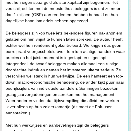
met hun eigen spaargeld als startkapitaal zijn begonnen. Het
verschil, echter, met de meeste thuis beleggers is dat ze meer
dan 1 miljoen (GBP) aan rendement hebben behaald en hun
dagelijkse baan inmiddels hebben opgezegd.
De beleggers zijn -op twee iets bekendere figuren na- anoniem
gelaten om hen vrijuit te kunnen laten spreken. De auteur heeft
echter wel hun rendement gekontroleerd. We krijgen dus geen
borrelpraat voorgeschoteld over TomTom achtige aandelen waar
precies op het juiste moment is ingestapt en uitgestapt.
Integendeel: de twaalf beleggers maken allemaal een rustige,
doordachte indruk en nemen het investeren uiterst serieus. Ze
verschillen wel sterk in hun werkwijze. De een hanteert een top-
down, macro-economische benadering, de ander kijkt puur naar
bedrijfscijfers van individuele aandelen. Sommigen bezoeken
graag jaarvergaderingen en spreken met het management.
Weer anderen vinden dat tijdsverspilling die afleidt en werken
liever alleen op hun zolderkamertje (dit moet de Fok-user
aanspreken!).
Met hun werkwijzes en aanbevelingen zijn de beleggers