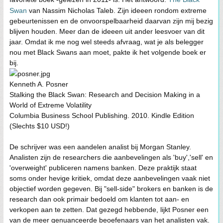
Swan
van Nassim Nicholas Taleb. Zijn ideeen rondom extreme
gebeurtenissen en de onvoorspelbaarheid daarvan zijn mij bezig
blijven houden. Meer dan de ideeen uit ander leesvoer van dit
jaar. Omdat ik me nog wel steeds afvraag, wat je als belegger
nou met Black Swans aan moet, pakte ik het volgende boek er
bij.
Kenneth A. Posner
Stalking the Black Swan: Research and Decision Making in a
World of Extreme Volatility
Columbia Business School Publishing. 2010. Kindle Edition
(Slechts $10 USD!)
De schrijver was een aandelen analist bij Morgan Stanley.
Analisten zijn de researchers die aanbevelingen als 'buy','sell' en
'overweight' publiceren namens banken. Deze praktijk staat
soms onder hevige kritiek, omdat deze aanbevelingen vaak niet
objectief worden gegeven. Bij "sell-side" brokers en banken is de
research dan ook primair bedoeld om klanten tot aan- en
verkopen aan te zetten. Dat gezegd hebbende, lijkt Posner een
van de meer genuanceerde beoefenaars van het analisten vak.