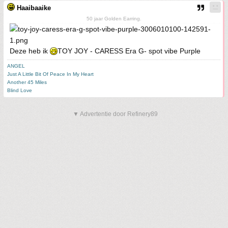
Haaibaaike
50 jaar Golden Earring.
Deze heb ik
TOY JOY - CARESS Era G- spot vibe Purple
ANGEL
Just A Little Bit Of Peace In My Heart
Another 45 Miles
Blind Love
▼ Advertentie door Refinery89