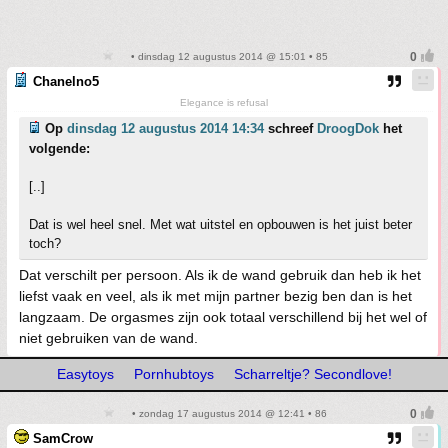
• dinsdag 12 augustus 2014 @ 15:01 • 85
Chanelno5
Elegance is refusal
Op
dinsdag 12 augustus 2014 14:34
schreef
DroogDok
het
volgende:
[..]
Dat is wel heel snel. Met wat uitstel en opbouwen is het juist beter
toch?
Dat verschilt per persoon. Als ik de wand gebruik dan heb ik het
liefst vaak en veel, als ik met mijn partner bezig ben dan is het
langzaam. De orgasmes zijn ook totaal verschillend bij het wel of
niet gebruiken van de wand.
Easytoys
Pornhubtoys
Scharreltje? Secondlove!
• zondag 17 augustus 2014 @ 12:41 • 86
SamCrow