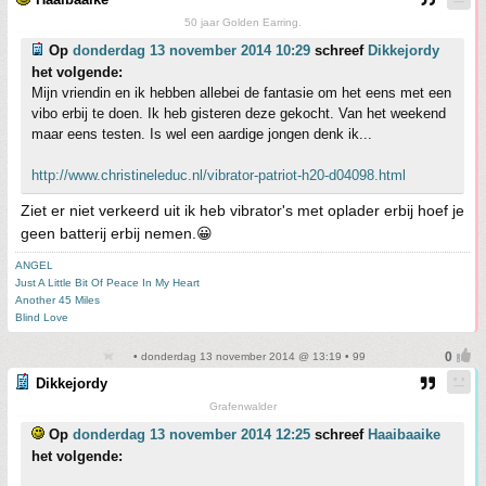
50 jaar Golden Earring.
Op
donderdag 13 november 2014 10:29
schreef
Dikkejordy
het volgende:
Mijn vriendin en ik hebben allebei de fantasie om het eens met een
vibo erbij te doen. Ik heb gisteren deze gekocht. Van het weekend
maar eens testen. Is wel een aardige jongen denk ik...
http://www.christineleduc.nl/vibrator-patriot-h20-d04098.html
Ziet er niet verkeerd uit ik heb vibrator's met oplader erbij hoef je
geen batterij erbij nemen.😀
ANGEL
Just A Little Bit Of Peace In My Heart
Another 45 Miles
Blind Love
• donderdag 13 november 2014 @ 13:19 • 99
Dikkejordy
Grafenwalder
Op
donderdag 13 november 2014 12:25
schreef
Haaibaaike
het volgende: