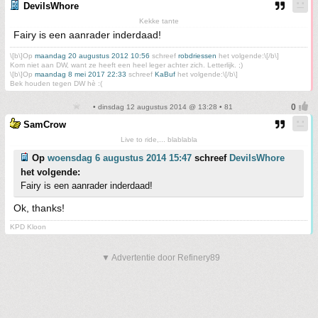
DevilsWhore
Kekke tante
Fairy is een aanrader inderdaad!
\[b\]Op
maandag 20 augustus 2012 10:56
schreef
robdriessen
het volgende:\[/b\]
Kom niet aan DW, want ze heeft een heel leger achter zich. Letterlijk. ;)
\[b\]Op
maandag 8 mei 2017 22:33
schreef
KaBuf
het volgende:\[/b\]
Bek houden tegen DW hè :(
• dinsdag 12 augustus 2014 @ 13:28 • 81
SamCrow
Live to ride,... blablabla
Op
woensdag 6 augustus 2014 15:47
schreef
DevilsWhore
het volgende:
Fairy is een aanrader inderdaad!
Ok, thanks!
KPD Kloon
▼ Advertentie door Refinery89