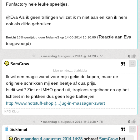
Funfactory hele leuke speeltjes.
@Eva Als ik geen trillingen wil zet ik m niet aan en kan ik hem
ook als dildo gebruiken.
(Reactie aan Eva
Bericht 16% gewijzigd door MelanieS op 14-06-2014 16:10:00
toegevoegd)
• maandag 4 augustus 2014 @ 14:28 • 77
SamCrow
Live to ride,... blablabla
Ik wil een magic wand voor mijn geliefde kopen, maar de
originele schrikken mij een beetje af qua prijs.
Is dit wat? Ziet er IMHO goed uit, traploos regelbaar en op het
lichtnet in te prikken dus geen lege batterijen.
http://www.hotstuff-shop.(...)ug-in-massager-zwart
KPD Kloon
• maandag 4 augustus 2014 @ 21:36 • 78
Sekhmet
Op
maandag 4 augustus 2014 14:28
schreef
SamCrow
het