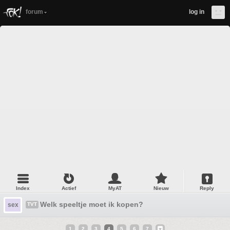
forum
log in
Index
Actief
MyAT
Nieuw
Reply
Welk speeltje moet ik kopen?
sex
TVT
1
2
3
4
5
6
7