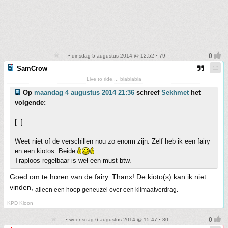
• dinsdag 5 augustus 2014 @ 12:52 • 79
SamCrow
Live to ride,... blablabla
Op
maandag 4 augustus 2014 21:36
schreef
Sekhmet
het
volgende:
[..]
Weet niet of de verschillen nou zo enorm zijn. Zelf heb ik een fairy
en een kiotos. Beide
Traploos regelbaar is wel een must btw.
Goed om te horen van de fairy. Thanx! De kioto(s) kan ik niet
vinden,
alleen een hoop geneuzel over een klimaatverdrag.
KPD Kloon
• woensdag 6 augustus 2014 @ 15:47 • 80