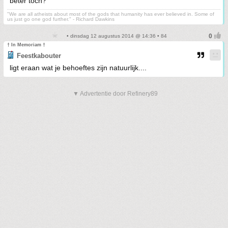
beter toch?
"We are all atheists about most of the gods that humanity has ever believed in. Some of
us just go one god further." - Richard Dawkins
• dinsdag 12 augustus 2014 @ 14:36 • 84
† In Memoriam †
Feestkabouter
ligt eraan wat je behoeftes zijn natuurlijk....
▼ Advertentie door Refinery89