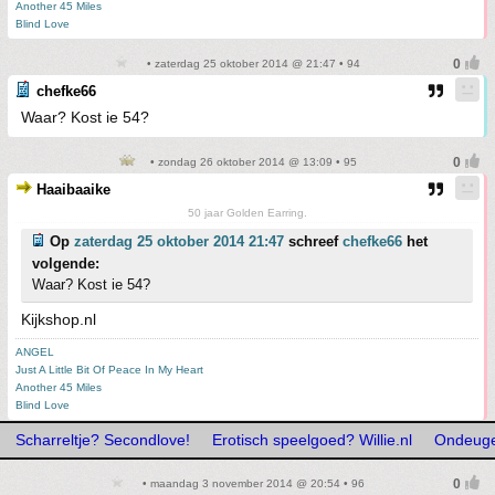
Another 45 Miles
Blind Love
• zaterdag 25 oktober 2014 @ 21:47 • 94
chefke66
Waar? Kost ie 54?
• zondag 26 oktober 2014 @ 13:09 • 95
Haaibaaike
50 jaar Golden Earring.
Op
zaterdag 25 oktober 2014 21:47
schreef
chefke66
het
volgende:
Waar? Kost ie 54?
Kijkshop.nl
ANGEL
Just A Little Bit Of Peace In My Heart
Another 45 Miles
Blind Love
Scharreltje? Secondlove!
Erotisch speelgoed? Willie.nl
Ondeuge
• maandag 3 november 2014 @ 20:54 • 96