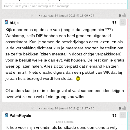
Coffee. Gets you up and moving in the mornings.
• maandag 24 januari 2011 @ 18:06 • 24
bi-tje
Kijk maar eens op de site van (mag ik dat zeggen hier???)
Wehkamp, zelfs DIE hebben een heel groot en uitgebreid
assortiment. Kun je samen de beschrijvingen eerst lezen, en als
je de verpakking dichtlaat kun je meerdere soorten bestellen om
ze zelf te bekijken (zitten meestal in doorzichtige verpakkingen)
voor je besluit welke je dan evt. wilt houden. De rest kun je gratis
weer op laten halen. Alles zit zo verpakt dat niemand kan zien
wát er in zit. Niets onschuldigers dan een pakket van WK dat bij
je aan huis bezorgd wordt ten slotte...
Of anders kun je er in ieder geval al vast samen een idee krijgen
over wát ze nou wel of niet graag zou willen.
• maandag 24 januari 2011 @ 18:27 • 25
PalmRoyale
Life's a bitch.
Ik heb voor mijn vriendin als kerstkado eens een clone a willy