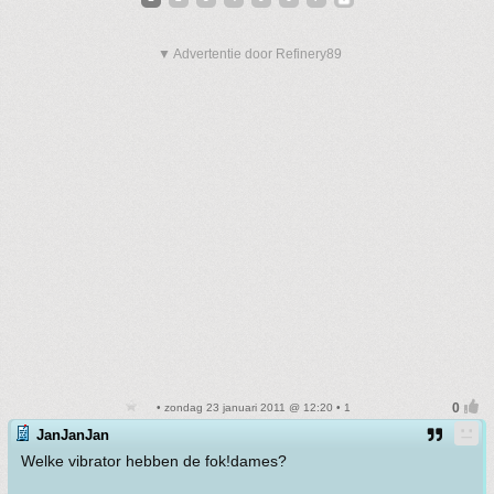
▼ Advertentie door Refinery89
• zondag 23 januari 2011 @ 12:20 • 1
JanJanJan
Welke vibrator hebben de fok!dames?