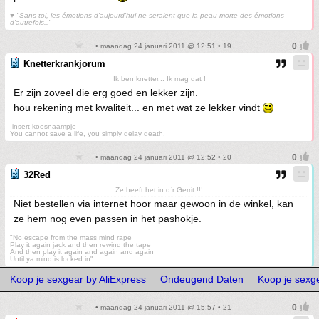
♥
"Sans toi, les émotions d'aujourd'hui ne seraient que la peau morte des émotions
d'autrefois.."
• maandag 24 januari 2011 @ 12:51 • 19
Knetterkrankjorum
Ik ben knetter... Ik mag dat !
Er zijn zoveel die erg goed en lekker zijn.
hou rekening met kwaliteit... en met wat ze lekker vindt
-insert koosnaampje-
You cannot save a life, you simply delay death.
• maandag 24 januari 2011 @ 12:52 • 20
32Red
Ze heeft het in d`r Gerrit !!!
Niet bestellen via internet hoor maar gewoon in de winkel, kan
ze hem nog even passen in het pashokje.
"No escape from the mass mind rape
Play it again jack and then rewind the tape
And then play it again and again and again
Until ya mind is locked in"
Koop je sexgear by AliExpress
Ondeugend Daten
Koop je sexge
• maandag 24 januari 2011 @ 15:57 • 21