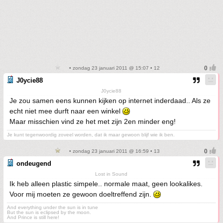
• zondag 23 januari 2011 @ 15:07 • 12
J0ycie88
J0ycie88
Je zou samen eens kunnen kijken op internet inderdaad.. Als ze
echt niet mee durft naar een winkel
Maar misschien vind ze het met zijn 2en minder eng!
Je kunt tegenwoordig zoveel worden, dat ik maar gewoon blijf wie ik ben.
• zondag 23 januari 2011 @ 16:59 • 13
ondeugend
Lost in Sound
Ik heb alleen plastic simpele.. normale maat, geen lookalikes.
Voor mij moeten ze gewoon doeltreffend zijn.
And everything under the sun is in tune
But the sun is eclipsed by the moon.
And Prince is still here!