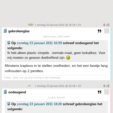
• zondag 23 januari 2011 @ 18:20 • 15
gebrokenglas
Half human, half coffee
Op
zondag 23 januari 2011 16:59
schreef ondeugend het
volgende:
Ik heb alleen plastic simpele.. normale maat, geen lookalikes. Voor
mij moeten ze gewoon doeltreffend zijn.
Minstens traploos in te stellen snelheden, en het een beetje lang
volhouden op 2 penlites.
Coffee. Gets you up and moving in the mornings.
• zondag 23 januari 2011 @ 23:26 • 16
ondeugend
Lost in Sound
Op
zondag 23 januari 2011 18:20
schreef gebrokenglas het
volgende: