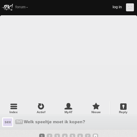
forum
log in
Index
Actief
MyAT
Nieuw
Reply
Welk speeltje moet ik kopen?
sex
TVT
1
2
3
4
5
6
7