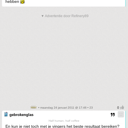
hebben
▼ Advertentie door Refinery89
• maandag 24 januari 2011 @ 17:46 • 23
gebrokenglas
Half human, half coffee
En kun je niet toch met je vingers het beste resultaat bereiken?