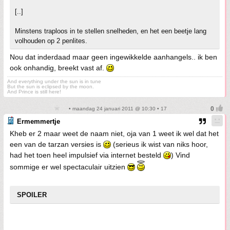
[..]
Minstens traploos in te stellen snelheden, en het een beetje lang
volhouden op 2 penlites.
Nou dat inderdaad maar geen ingewikkelde aanhangels.. ik ben
ook onhandig, breekt vast af.
And everything under the sun is in tune
But the sun is eclipsed by the moon.
And Prince is still here!
• maandag 24 januari 2011 @ 10:30 • 17
Ermemmertje
Kheb er 2 maar weet de naam niet, oja van 1 weet ik wel dat het
een van de tarzan versies is
(serieus ik wist van niks hoor,
had het toen heel impulsief via internet besteld
) Vind
sommige er wel spectaculair uitzien
SPOILER