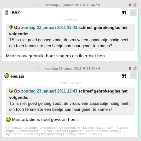
• zondag 23 januari 2011 @ 12:44 • 5
IBAZ
broeinest
Op
zondag 23 januari 2011 12:43
schreef gebrokenglas het
volgende:
TS is niet goed genoeg zodat de vrouw een apparaatje nodig heeft
om toch tenminste een beetje aan haar gerief te komen?
Mijn vrouw gebruikt haar vingers als ik er niet ben.
• zondag 23 januari 2011 @ 12:44 • 6
eleusis
fokked op kidz
Op
zondag 23 januari 2011 12:43
schreef gebrokenglas het
volgende:
TS is niet goed genoeg zodat de vrouw een apparaatje nodig heeft
om toch tenminste een beetje aan haar gerief te komen?
Masturbatie is heel gewoon hoor.
Ik in een aantal worden omschreven: Ondernemend | Moedig | Stout | Lief | Positief |
Intuïtief | Communicatief | Humor | Creatief | Spontaan | Open | Sociaal | Vrolijk |
Organisator | Pro-actief | Meedenkend | Levensgenieter | Spiritueel