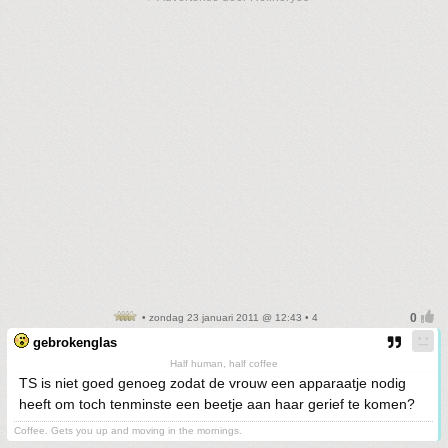
• zondag 23 januari 2011 @ 12:43 • 4
gebrokenglas
Half human, half coffee
TS is niet goed genoeg zodat de vrouw een apparaatje nodig
heeft om toch tenminste een beetje aan haar gerief te komen?
Coffee. Gets you up and moving in the mornings.