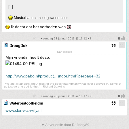
[..]
Masturbatie is heel gewoon hoor.
ik dacht dat het verboden was
• zondag 23 januari 2011 @ 13:12 • 8
DroogDok
Sandcastle
Mijn vriendin heeft deze:
http://www.pabo.nl/produc(...)ndor.html?perpage=32
"We are all atheists about most of the gods that humanity has ever believed in. Some of
us just go one god further." - Richard Dawkins
• zondag 23 januari 2011 @ 13:17 • 9
Waterpistoolheldin
www.clone-a-willy.nl
▼ Advertentie door Refinery89