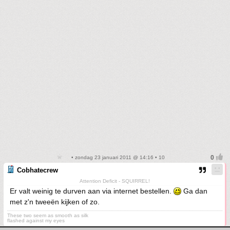
• zondag 23 januari 2011 @ 14:16 • 10
Cobhatecrew
Attention Deficit - SQUIRREL!
Er valt weinig te durven aan via internet bestellen.
Ga dan
met z'n tweeën kijken of zo.
These two seem as smooth as silk
flashed against my eyes