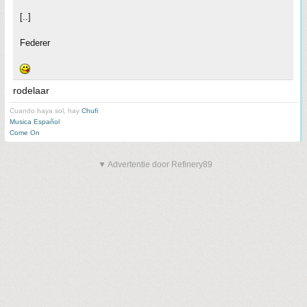
[..]
Federer
rodelaar
Cuando haya sol, hay
Chufi
Musica Español
Come On
▼ Advertentie door Refinery89