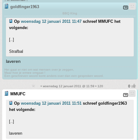
† In Memoriam †
goldfinger1963
BBQ KIng
Op
woensdag 12 januari 2011 11:47
schreef MMUFC het
volgende:
[..]
Strafbal
laveren
Het gaat er niet om wat mensen over je zeggen,
Maar hoe je ermee omgaat !
Een geschreven woord komt anders over dan een gesproken woord.
• woensdag 12 januari 2011 @ 11:59 • 120
MMUFC
Op
woensdag 12 januari 2011 11:51
schreef goldfinger1963
het volgende:
[..]
laveren