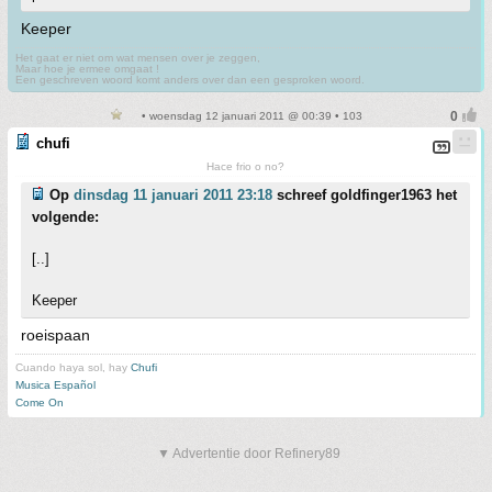
Keeper
Het gaat er niet om wat mensen over je zeggen,
Maar hoe je ermee omgaat !
Een geschreven woord komt anders over dan een gesproken woord.
• woensdag 12 januari 2011 @ 00:39 • 103
chufi
Hace frio o no?
Op
dinsdag 11 januari 2011 23:18
schreef goldfinger1963 het
volgende:
[..]
Keeper
roeispaan
Cuando haya sol, hay
Chufi
Musica Español
Come On
▼ Advertentie door Refinery89