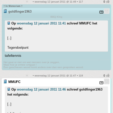
• woensdag 12 januari 2011 @ 11:46 • 117
† In Memoriam †
goldfinger1963
BBQ KIng
Op
woensdag 12 januari 2011 11:41
schreef MMUFC het
volgende:
[..]
Tegendoelpunt
tafeltennis
Het gaat er niet om wat mensen over je zeggen,
Maar hoe je ermee omgaat !
Een geschreven woord komt anders over dan een gesproken woord.
• woensdag 12 januari 2011 @ 11:47 • 118
MMUFC
Op
woensdag 12 januari 2011 11:46
schreef goldfinger1963
het volgende:
[..]