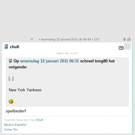
• woensdag 12 januari 2011 @ 06:49 • 107
chufi
Hace frio o no?
Op
woensdag 12 januari 2011 06:31
schreef tong80 het
volgende:
[..]
New York Yankees
spelbederf
Cuando haya sol, hay
Chufi
Musica Español
Come On