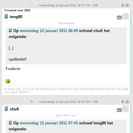
• woensdag 12 januari 2011 @ 07:45 • 108
Trouwste user 2022
tong80
Spleenheup
Op
woensdag 12 januari 2011 06:49
schreef chufi het
volgende:
[..]
spelbederf
Federer
Ik noem een Tony van Heemschut,een Loeki Knol,een Brammetje Biesterveld en natuurlijk
een Japie Stobbe !
• woensdag 12 januari 2011 @ 07:50 • 109
chufi
Hace frio o no?
Op
woensdag 12 januari 2011 07:45
schreef tong80 het
volgende: