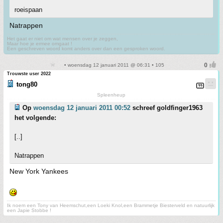
roeispaan
Natrappen
Het gaat er niet om wat mensen over je zeggen,
Maar hoe je ermee omgaat !
Een geschreven woord komt anders over dan een gesproken woord.
• woensdag 12 januari 2011 @ 06:31 • 105
Trouwste user 2022
tong80
Spleenheup
Op
woensdag 12 januari 2011 00:52
schreef goldfinger1963
het volgende:
[..]
Natrappen
New York Yankees
Ik noem een Tony van Heemschut,een Loeki Knol,een Brammetje Biesterveld en natuurlijk
een Japie Stobbe !