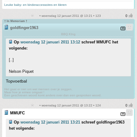
Leuke baby- en kinderaccessoires en kleren
• woensdag 12 januari 2011 @ 13:21 • 123
† In Memoriam †
goldfinger1963
BBQ KIng
Op
woensdag 12 januari 2011 13:12
schreef MMUFC het
volgende:
[..]
Nelson Piquet
Topvoetbal
Het gaat er niet om wat mensen over je zeggen,
Maar hoe je ermee omgaat !
Een geschreven woord komt anders over dan een gesproken woord.
• woensdag 12 januari 2011 @ 13:22 • 124
MMUFC
Op
woensdag 12 januari 2011 13:21
schreef goldfinger1963
het volgende: