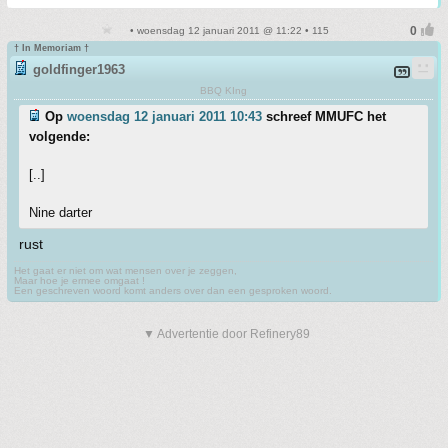
• woensdag 12 januari 2011 @ 11:22 • 115
† In Memoriam †
goldfinger1963
BBQ KIng
Op
woensdag 12 januari 2011 10:43
schreef MMUFC het
volgende:
[..]
Nine darter
rust
Het gaat er niet om wat mensen over je zeggen,
Maar hoe je ermee omgaat !
Een geschreven woord komt anders over dan een gesproken woord.
▼ Advertentie door Refinery89