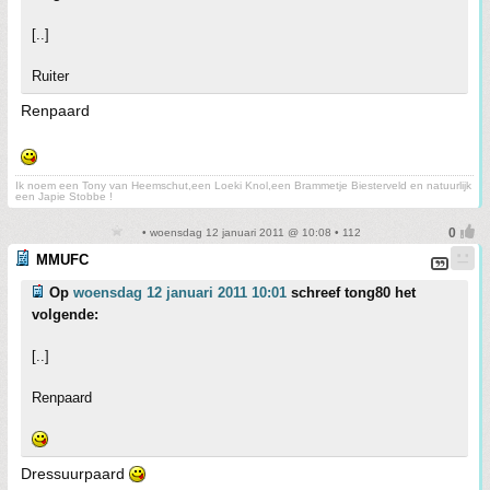
[..]
Ruiter
Renpaard
Ik noem een Tony van Heemschut,een Loeki Knol,een Brammetje Biesterveld en natuurlijk
een Japie Stobbe !
• woensdag 12 januari 2011 @ 10:08 • 112
MMUFC
Op
woensdag 12 januari 2011 10:01
schreef tong80 het
volgende:
[..]
Renpaard
Dressuurpaard