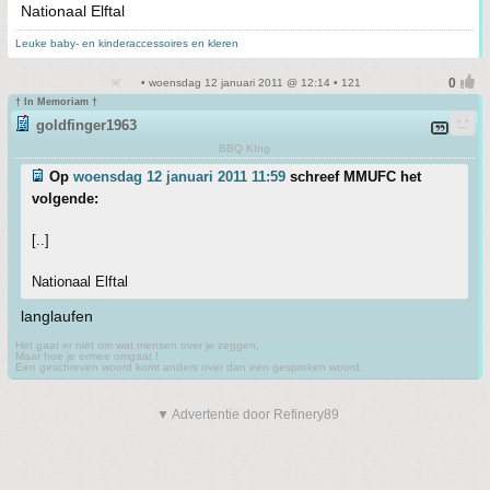
Nationaal Elftal
Leuke baby- en kinderaccessoires en kleren
• woensdag 12 januari 2011 @ 12:14 • 121
† In Memoriam †
goldfinger1963
BBQ KIng
Op
woensdag 12 januari 2011 11:59
schreef MMUFC het
volgende:
[..]
Nationaal Elftal
langlaufen
Het gaat er niet om wat mensen over je zeggen,
Maar hoe je ermee omgaat !
Een geschreven woord komt anders over dan een gesproken woord.
▼ Advertentie door Refinery89