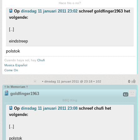
Hace frio o no?
Op
dinsdag 11 januari 2011 23:02
schreef goldfinger1963 het
volgende:
[..]
eindstreep
polstok
Cuando haya sol, hay
Chufi
Musica Español
Come On
• dinsdag 11 januari 2011 @ 23:18 • 102
† In Memoriam †
goldfinger1963
BBQ KIng
Op
dinsdag 11 januari 2011 23:08
schreef chufi het
volgende:
[..]
polstok