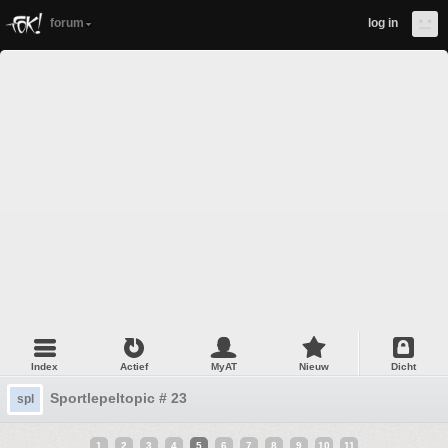
forum
log in
Index
Actief
MyAT
Nieuw
Dicht
Sportlepeltopic # 23
spl
1
2
3
4
5
6
7
8
9
10
11