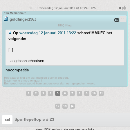
• woensdag 12 januari 2011 @ 13:24 • 125
† In Memoriam †
goldfinger1963
BBQ KIng
Op
woensdag 12 januari 2011 13:22
schreef MMUFC het
volgende:
[..]
Langebaanschaatsen
nacompetitie
Het gaat er niet om wat mensen over je zeggen,
Maar hoe je ermee omgaat !
Een geschreven woord komt anders over dan een gesproken woord.
1
2
3
4
5
6
7
8
9
10
11
12
13
Sportlepeltopic # 23
spl
steun FOK! en koop via een van deze links