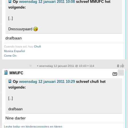
Op
woensdag 12 januari 2011 10:08
schreef MMUFC het
volgende:
[..]
Dressuurpaard
drafbaan
Cuando haya sol, hay
Chufi
Musica Español
Come On
• woensdag 12 januari 2011 @ 10:43 • 114
MMUFC
Op
woensdag 12 januari 2011 10:29
schreef chufi het
volgende:
[..]
drafbaan
Nine darter
Leuke baby- en kinderaccessoires en kleren