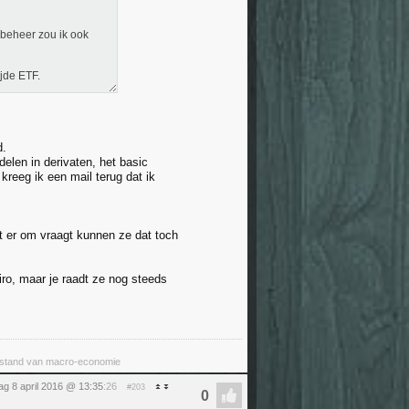
sbeheer zou ik ook
jde ETF.
d.
delen in derivaten, het basic
reeg ik een mail terug dat ik
nt er om vraagt kunnen ze dat toch
iro, maar je raadt ze nog steeds
erstand van macro-economie
dag 8 april 2016 @ 13:35
:26
#203