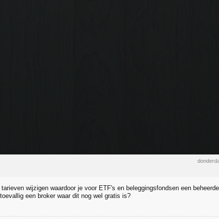
donderda
 tarieven wijzigen waardoor je voor ETF's en beleggingsfondsen een beheerde
oevallig een broker waar dit nog wel gratis is?