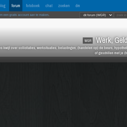
log
forum
fotoboek
chat
zoeken
dm
om een gratis account aan te maken
.
Werk, Geld
WGR
les kwijt over sollicitaties, werksituaties, belastingen, (handelen op) de beurs, hypot
of geschillen met je (