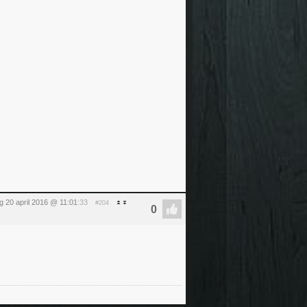
 20 april 2016 @ 11:01
:33
#204