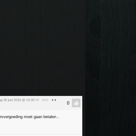
g 30 juni 2016 @ 14:30
:38
#205
rsvergoeding moet gaan betalen...