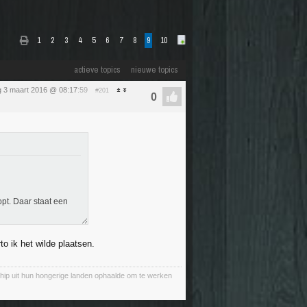
1
2
3
4
5
6
7
8
9
10
actieve topics
nieuwe topics
 3 maart 2016 @ 08:17
:59
#201
opt. Daar staat een
o ik het wilde plaatsen.
chip uit hun hongerige landen ophaalde om te werken