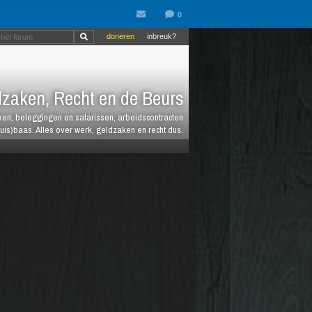
doneren
inbreuk?
zaken, Recht en de Beurs
heken, beleggingen en salarissen, arbeidscontracten
huis)baas. Alles over werk, geldzaken en recht dus.