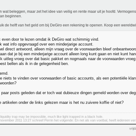
n wat beleggen, maar zet het idee van veilig en rente maar uit je hoofd. Vermogen
aan beginnen.
ik de helft van het geld om bij DeGiro een rekening te openen. Koop een wereldwi
pic even door te lezen omdat ik DeGiro wat schimmig vind.
ik wat info opgevraagd over een minderjarige account.
wel direct antwoord, alleen mijn vraag over de voorwaarden bleef onbeantwoor
an dat je bij een minderjarige account alleen long kunt gaan en niet kunt han
ik uitleg vroeg over dat basic pakket en nogmaals naar de voorwaarden vroeg k
st bellen als ik in de gelegenheid ben.
eemd.
ite niets te vinden over voorwaarden of basic accounts, als een potentiële kla
woorden?
een paar posts geleden dat er toch wat dubieuze dingen gemeld worden over deg
le artikelen onder de links gelezen maar is het nu zuivere koffie of niet?
iquidity trap may be impossible, much like light trapped in a black hole.
november 2011 13:27 schreef Perrin het volgende: En net als van voetbal, heeft iedereen v
vrij