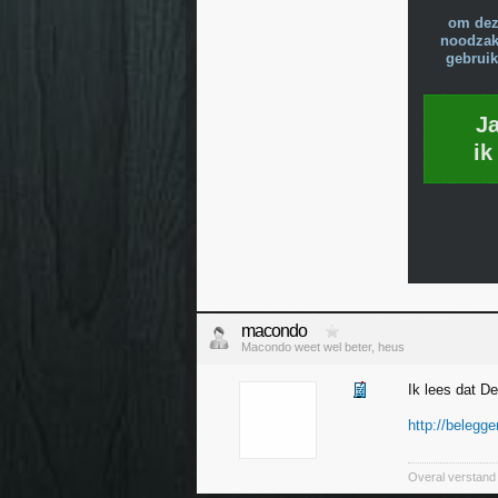
om dez
noodzake
gebruik
J
ik
macondo
Macondo weet wel beter, heus
Ik lees dat D
http://belegge
Overal verstand