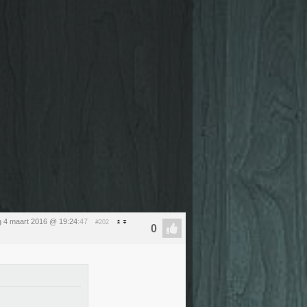
ag 4 maart 2016 @ 19:24
:47
#202