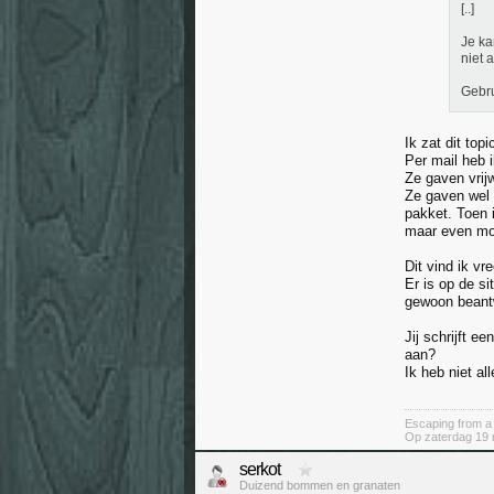
[..]
Je ka
niet 
Gebru
Ik zat dit to
Per mail heb 
Ze gaven vrij
Ze gaven wel a
pakket. Toen 
maar even moe
Dit vind ik vr
Er is op de s
gewoon beant
Jij schrijft 
aan?
Ik heb niet al
Escaping from a l
Op zaterdag 19 
serkot
Duizend bommen en granaten