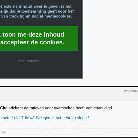
e externe inhoud weer te geven is het
lijk dat je toestemming geeft voor het
 van tracking en social mediacookies.
a toon me deze inhoud
 accepteer de cookies.
meer informatie
woensdag
eGiro stiekem de tarieven voor overboeken heeft vertienvoudigd.
nmetetf.nl/2016/04/19/degiro-is-het-echt-zo-slecht/
 van.