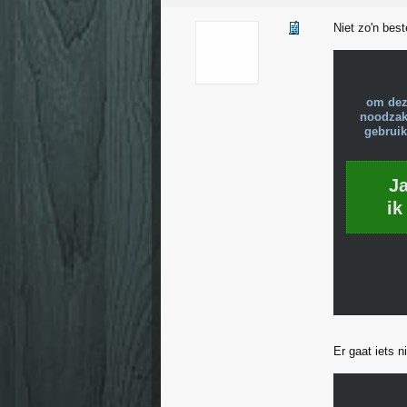
Niet zo'n bes
om dez
noodzake
gebruik
J
ik
Er gaat iets 