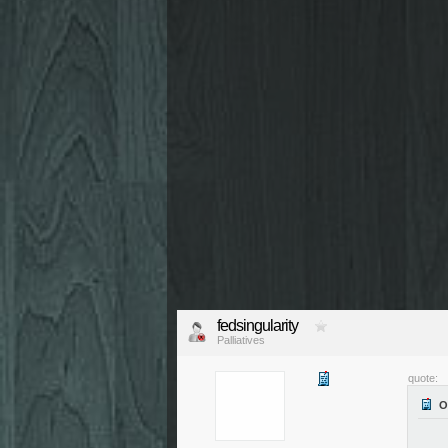
fedsingularity
Palliatives
quote: