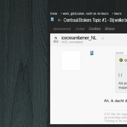
Index
»
werk, geldzaken, recht en de beurs
»
beurs
Centraal Brokers Topic #1 - Bij welke b
abonnement
Unibet
Coolblue
Bitvavo
icecreamfarmer_NL
VOC mentaliteit
quote:
[..]
Als j
mapje
Ah, ik dacht 
1/10 Van de rapp
op prachtige pla
"Oorlog is de ov