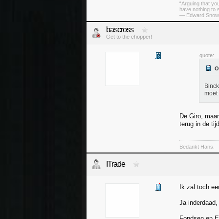
“Arguing that yo
have nothing to 
― Edward Snow
bascross
Get to the chopper!
quote:
Binck
moet 
De Giro, maar
terug in de tijd
Bedankt Hans.
ITrade
Ik zal toch ee
Ja inderdaad,
Fondsen en ET