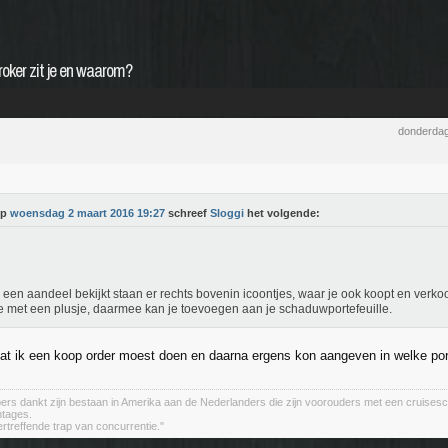
roker zit je en waarom?
donderdag
Op
woensdag 2 maart 2016 19:27
schreef
Sloggi
het volgende:
e een aandeel bekijkt staan er rechts bovenin icoontjes, waar je ook koopt en verko
 met een plusje, daarmee kan je toevoegen aan je schaduwportefeuille.
dat ik een koop order moest doen en daarna ergens kon aangeven in welke port
ers dankt zijn bestaan in Amerika aan de Nederlanders die zijn voorouders met een cruises
ntages.
ertreffende trap van concurrentie."