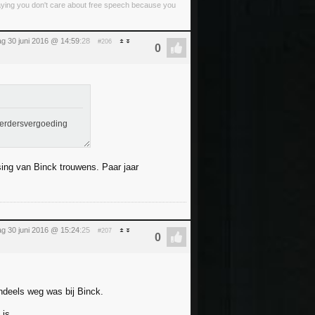
 saying you don't care about free speech because you
g 30 juni 2016 @ 14:59
:28
#206
eerdersvergoeding
sing van Binck trouwens. Paar jaar
g 30 juni 2016 @ 15:24
:25
#207
ndeels weg was bij Binck.
is..