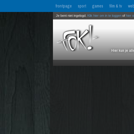
frontpage
sport
games
film & tv
web
Je bent niet ingelogd.
Klik hier om in te loggen
of
hier 
Hier kun je al