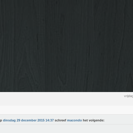
vrijd
Op
dinsdag 29 december 2015 14:37
schreef
macondo
het volgende: