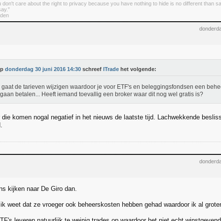
u don't care about the right to privacy because you have nothing to hide is no different than
say.”
den
donderda
Op
donderdag 30 juni 2016 14:30
schreef
ITrade
het volgende:
 gaat de tarieven wijzigen waardoor je voor ETF's en beleggingsfondsen een beh
gaan betalen... Heeft iemand toevallig een broker waar dit nog wel gratis is?
 die komen nogal negatief in het nieuws de laatste tijd. Lachwekkende beslis
.
donderda
ns kijken naar De Giro dan.
 ik weet dat ze vroeger ook beheerskosten hebben gehad waardoor ik al grote
F's leveren natuurlijk te weinig trades op waardoor het niet echt winstgevend 