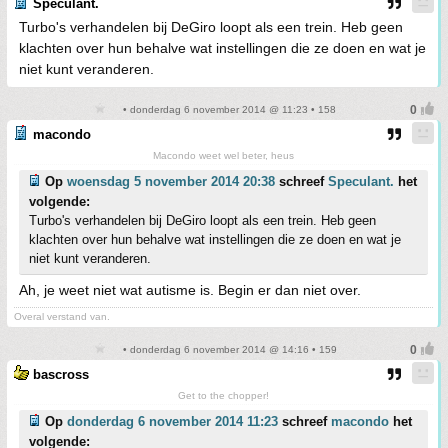
Speculant.
Turbo's verhandelen bij DeGiro loopt als een trein. Heb geen
klachten over hun behalve wat instellingen die ze doen en wat je
niet kunt veranderen.
• donderdag 6 november 2014 @ 11:23 • 158
macondo
Macondo weet wel beter, heus
Op
woensdag 5 november 2014 20:38
schreef
Speculant.
het
volgende:
Turbo's verhandelen bij DeGiro loopt als een trein. Heb geen
klachten over hun behalve wat instellingen die ze doen en wat je
niet kunt veranderen.
Ah, je weet niet wat autisme is. Begin er dan niet over.
Overal verstand van.
• donderdag 6 november 2014 @ 14:16 • 159
bascross
Get to the chopper!
Op
donderdag 6 november 2014 11:23
schreef
macondo
het
volgende: