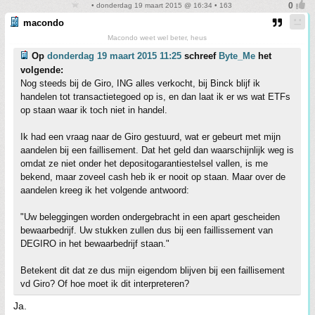
• donderdag 19 maart 2015 @ 16:34 • 163
macondo
Macondo weet wel beter, heus
Op
donderdag 19 maart 2015 11:25
schreef
Byte_Me
het
volgende:
Nog steeds bij de Giro, ING alles verkocht, bij Binck blijf ik
handelen tot transactietegoed op is, en dan laat ik er ws wat ETFs
op staan waar ik toch niet in handel.
Ik had een vraag naar de Giro gestuurd, wat er gebeurt met mijn
aandelen bij een faillisement. Dat het geld dan waarschijnlijk weg is
omdat ze niet onder het depositogarantiestelsel vallen, is me
bekend, maar zoveel cash heb ik er nooit op staan. Maar over de
aandelen kreeg ik het volgende antwoord:
"Uw beleggingen worden ondergebracht in een apart gescheiden
bewaarbedrijf. Uw stukken zullen dus bij een faillissement van
DEGIRO in het bewaarbedrijf staan."
Betekent dit dat ze dus mijn eigendom blijven bij een faillisement
vd Giro? Of hoe moet ik dit interpreteren?
Ja.