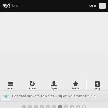
forum
log in
Index
Actief
MyAT
Nieuw
Reply
Centraal Brokers Topic #1 - Bij welke broker zit je en waa
wgr
1
2
3
4
5
6
7
8
9
10