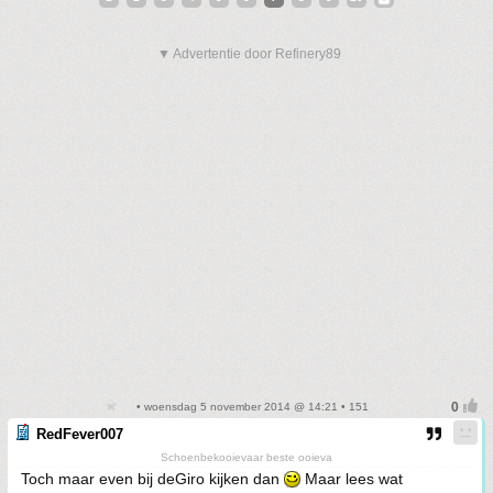
▼ Advertentie door Refinery89
• woensdag 5 november 2014 @ 14:21 • 151
RedFever007
Schoenbekooievaar beste ooieva
Toch maar even bij deGiro kijken dan
Maar lees wat