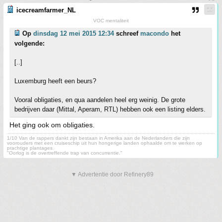
icecreamfarmer_NL
VOC mentaliteit
Op
dinsdag 12 mei 2015 12:34
schreef
macondo
het
volgende:
[..]
Luxemburg heeft een beurs?
Vooral obligaties, en qua aandelen heel erg weinig. De grote
bedrijven daar (Mittal, Aperam, RTL) hebben ook een listing elders.
Het ging ook om obligaties.
1/10 Van de rappers dankt zijn bestaan in Amerika aan de Nederlanders die zijn
voorouders met een cruiseschip uit hun hongerige landen ophaalde om te werken op
prachtige plantages.
"Oorlog is de overtreffende trap van concurrentie."
▼ Advertentie door Refinery89