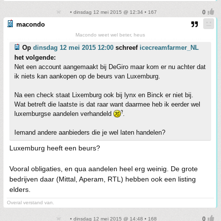
• dinsdag 12 mei 2015 @ 12:34 • 167
macondo
Macondo weet wel beter, heus
Op
dinsdag 12 mei 2015 12:00
schreef
icecreamfarmer_NL
het volgende:
Net een account aangemaakt bij DeGiro maar kom er nu achter dat
ik niets kan aankopen op de beurs van Luxemburg.
Na een check staat Lixemburg ook bij lynx en Binck er niet bij.
Wat betreft die laatste is dat raar want daarmee heb ik eerder wel
luxemburgse aandelen verhandeld
.
Iemand andere aanbieders die je wel laten handelen?
Luxemburg heeft een beurs?
Vooral obligaties, en qua aandelen heel erg weinig. De grote
bedrijven daar (Mittal, Aperam, RTL) hebben ook een listing
elders.
Overal verstand van.
• dinsdag 12 mei 2015 @ 14:48 • 168