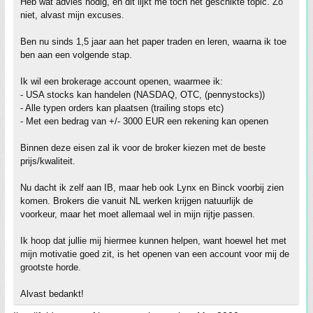
Heb wat advies nodig, en dit lijkt me toch het geschikte topic. Zo
niet, alvast mijn excuses.
Ben nu sinds 1,5 jaar aan het paper traden en leren, waarna ik toe
ben aan een volgende stap.
Ik wil een brokerage account openen, waarmee ik:
- USA stocks kan handelen (NASDAQ, OTC, (pennystocks))
- Alle typen orders kan plaatsen (trailing stops etc)
- Met een bedrag van +/- 3000 EUR een rekening kan openen
Binnen deze eisen zal ik voor de broker kiezen met de beste
prijs/kwaliteit.
Nu dacht ik zelf aan IB, maar heb ook Lynx en Binck voorbij zien
komen. Brokers die vanuit NL werken krijgen natuurlijk de
voorkeur, maar het moet allemaal wel in mijn rijtje passen.
Ik hoop dat jullie mij hiermee kunnen helpen, want hoewel het met
mijn motivatie goed zit, is het openen van een account voor mij de
grootste horde.
Alvast bedankt!