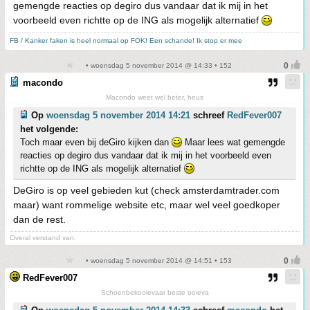
gemengde reacties op degiro dus vandaar dat ik mij in het
voorbeeld even richtte op de ING als mogelijk alternatief
FB / Kanker faken is heel normaal op FOK! Een schande! Ik stop er mee
• woensdag 5 november 2014 @ 14:33 • 152
macondo
Macondo weet wel beter, heus
Op
woensdag 5 november 2014 14:21
schreef
RedFever007
het volgende:
Toch maar even bij deGiro kijken dan
Maar lees wat gemengde
reacties op degiro dus vandaar dat ik mij in het voorbeeld even
richtte op de ING als mogelijk alternatief
DeGiro is op veel gebieden kut (check amsterdamtrader.com
maar) want rommelige website etc, maar wel veel goedkoper
dan de rest.
Overal verstand van.
• woensdag 5 november 2014 @ 14:51 • 153
RedFever007
Schoenbekooievaar beste ooieva