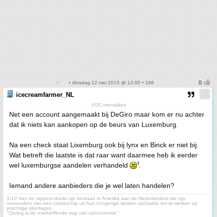
• dinsdag 12 mei 2015 @ 12:00 • 166
icecreamfarmer_NL
VOC mentaliteit
Net een account aangemaakt bij DeGiro maar kom er nu achter
dat ik niets kan aankopen op de beurs van Luxemburg.
Na een check staat Lixemburg ook bij lynx en Binck er niet bij.
Wat betreft die laatste is dat raar want daarmee heb ik eerder
wel luxemburgse aandelen verhandeld
.
Iemand andere aanbieders die je wel laten handelen?
1/10 Van de rappers dankt zijn bestaan in Amerika aan de Nederlanders die zijn
voorouders met een cruiseschip uit hun hongerige landen ophaalde om te werken op
prachtige plantages.
"Oorlog is de overtreffende trap van concurrentie."