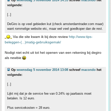
Op
woensdag 5 november 2014 14:33
schreef
macondo
het
volgende:
[..]
DeGiro is op veel gebieden kut (check amsterdamtrader.com maar)
want rommelige website etc, maar wel veel goedkoper dan de rest.
Via die site kwam ik bij deze review
http://www.tips-
beleggen-(...)matig-gebruiksgemak/
Nodigt niet echt uit tot het openen van een rekening bij degiro
als newbie
Op
woensdag 5 november 2014 13:08
schreef
macondo
het
volgende:
[..]
Lijkt mij dat je de service fee van 0.24% op jaarbasis moet
betalen. Is 12 euro.
Plus servicekosten = 28 euro.