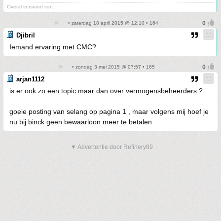
Overal verstand van.
• zaterdag 18 april 2015 @ 12:10 • 164
Djibril
Iemand ervaring met CMC?
• zondag 3 mei 2015 @ 07:57 • 165
arjan1112
is er ook zo een topic maar dan over vermogensbeheerders ?
goeie posting van selang op pagina 1 , maar volgens mij hoef je
nu bij binck geen bewaarloon meer te betalen
▼ Advertentie door Refinery89