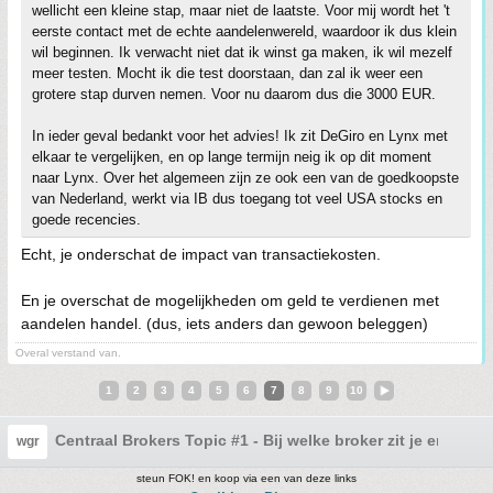
wellicht een kleine stap, maar niet de laatste. Voor mij wordt het 't
eerste contact met de echte aandelenwereld, waardoor ik dus klein
wil beginnen. Ik verwacht niet dat ik winst ga maken, ik wil mezelf
meer testen. Mocht ik die test doorstaan, dan zal ik weer een
grotere stap durven nemen. Voor nu daarom dus die 3000 EUR.
In ieder geval bedankt voor het advies! Ik zit DeGiro en Lynx met
elkaar te vergelijken, en op lange termijn neig ik op dit moment
naar Lynx. Over het algemeen zijn ze ook een van de goedkoopste
van Nederland, werkt via IB dus toegang tot veel USA stocks en
goede recencies.
Echt, je onderschat de impact van transactiekosten.
En je overschat de mogelijkheden om geld te verdienen met
aandelen handel. (dus, iets anders dan gewoon beleggen)
Overal verstand van.
1
2
3
4
5
6
7
8
9
10
Centraal Brokers Topic #1 - Bij welke broker zit je en waa
wgr
steun FOK! en koop via een van deze links