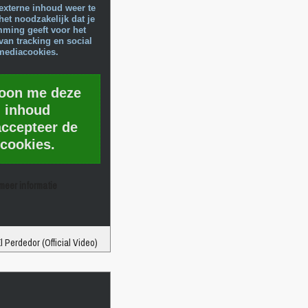
externe inhoud weer te
het noodzakelijk dat je
mming geeft voor het
van tracking en social
mediacookies.
toon me deze
inhoud
accepteer de
cookies.
meer informatie
 Perdedor (Official Video)