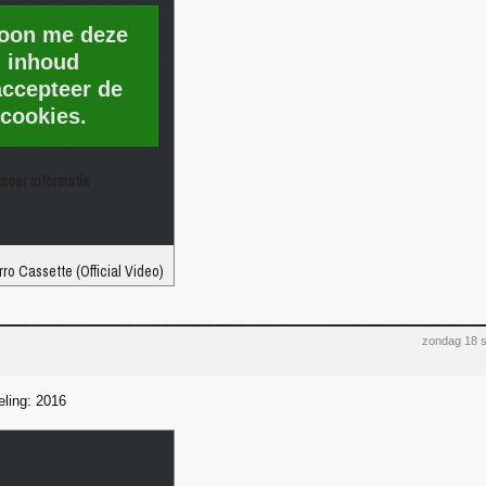
toon me deze
inhoud
accepteer de
cookies.
meer informatie
ro Cassette (Official Video)
zondag 18 
eling: 2016