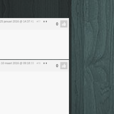
25 januari 2016 @ 14:37
:41
#77
 10 maart 2016 @ 09:18
:33
#78