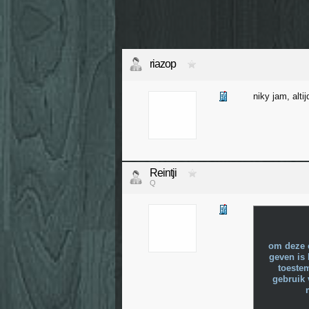
riazop
niky jam, alti
Reintji
Q
om deze 
geven is 
toeste
gebruik 