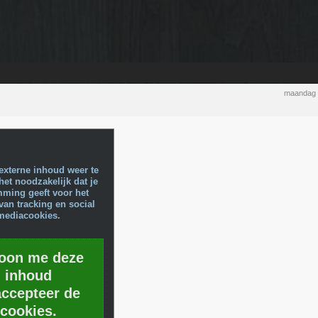
maandag 
externe inhoud weer te
het noodzakelijk dat je
mming geeft voor het
van tracking en social
mediacookies.
toon me deze
inhoud
accepteer de
cookies.