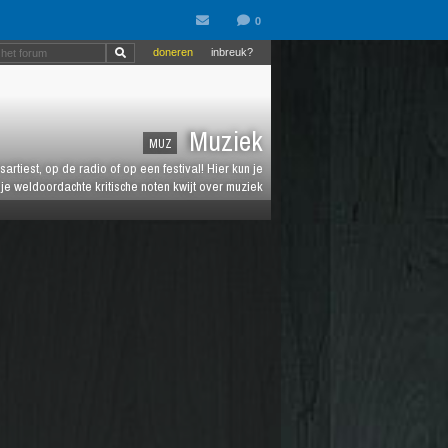
doneren
inbreuk?
Muziek
MUZ
artiest, op de radio of op een festival! Hier kun je
e weldoordachte kritische noten kwijt over muziek