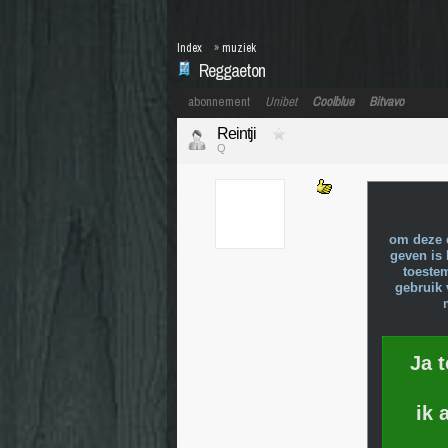
Index
»
muziek
Reggaeton
abonnement
Unibet
Coolblue
Bitvavo
Reintji
Q
om deze 
geven is 
toeste
gebruik 
Ja 
ik 