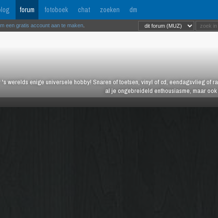
log
forum
fotoboek
chat
zoeken
dm
om een gratis account aan te maken
.
 's werelds enige universele hobby! Snaren of toetsen, vinyl of cd, eendagsvlieg of ras
al je ongebreideld enthousiasme, maar ook j