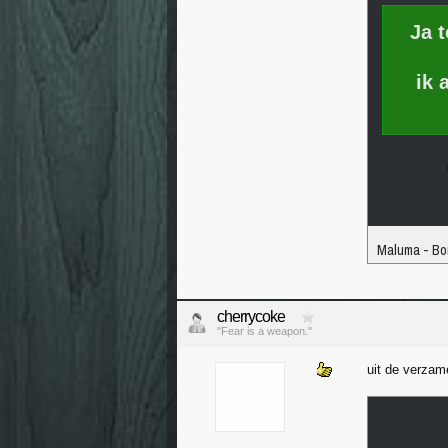
Ja 
ik 
Maluma - Bor
cherrycoke
"Fear is a weapon."
uit de verzam