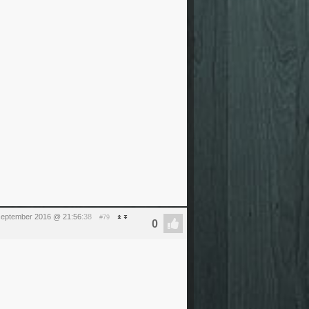
september 2016 @ 21:56
:38
#79