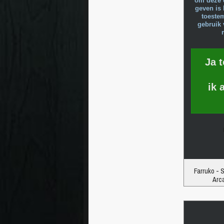
om deze 
geven is 
toeste
gebruik 
Ja 
ik 
Farruko - S
Arca