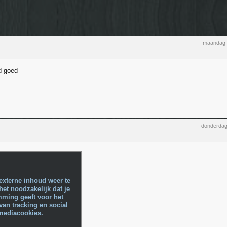
maandag 
jd goed
donderdag
externe inhoud weer te
het noodzakelijk dat je
mming geeft voor het
van tracking en social
mediacookies.