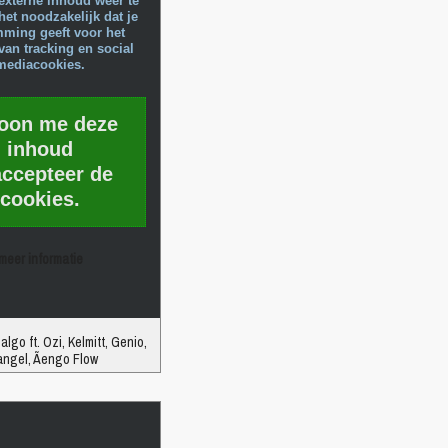
externe inhoud weer te
het noodzakelijk dat je
mming geeft voor het
van tracking en social
mediacookies.
toon me deze
inhoud
accepteer de
cookies.
meer informatie
algo ft. Ozi, Kelmitt, Genio,
ngel, Ãengo Flow