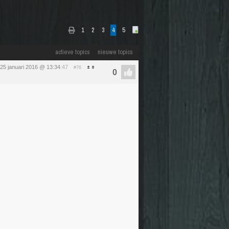
1
2
3
4
5
actieve topics
nieuwe topics
25 januari 2016 @ 13:34
:47
#76