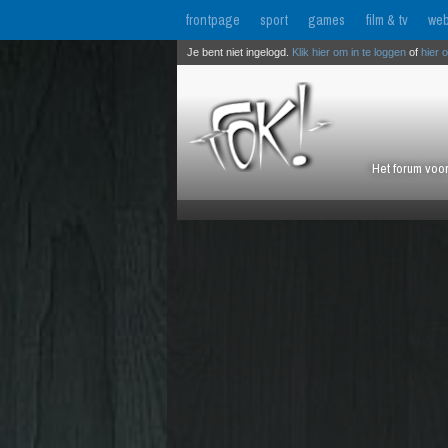
frontpage
sport
games
film & tv
web
Je bent niet ingelogd.
Klik hier om in te loggen
of
hier 
Het forum voor