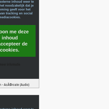
externe inhoud weer te
het noodzakelijk dat je
mming geeft voor het
van tracking en social
mediacookies.
toon me deze
inhoud
accepteer de
cookies.
meer informatie
in - AcÃ©rcate (Audio)