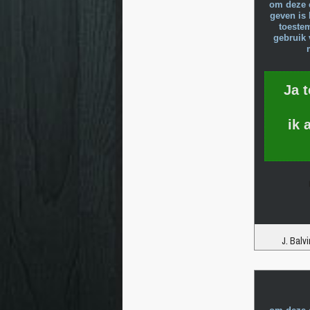
om deze 
geven is 
toeste
gebruik 
Ja 
ik 
J. Balv