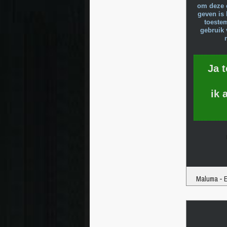
om deze 
geven is 
toeste
gebruik 
Ja 
ik 
Maluma - El