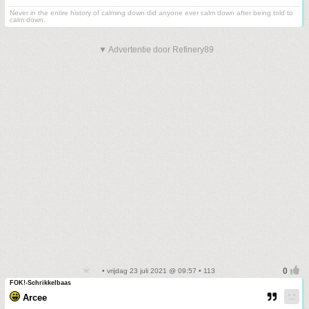
Never in the entire history of calming down did anyone ever calm down after being told to
calm down.
▼ Advertentie door Refinery89
• vrijdag 23 juli 2021 @ 09:57 • 113
FOK!-Schrikkelbaas
Arcee