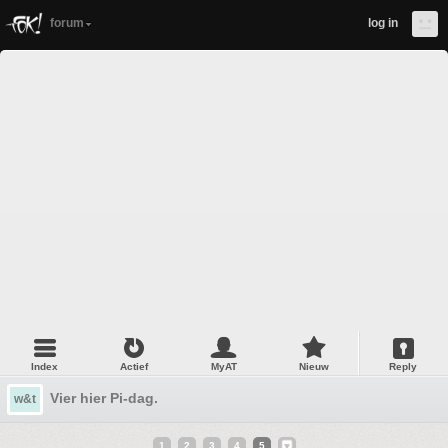
forum
log in
Index
Actief
MyAT
Nieuw
Reply
Vier hier Pi-dag.
w&t
1
2
3
4
5