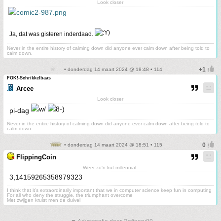
Look closer
Ja, dat was gisteren inderdaad.
Never in the entire history of calming down did anyone ever calm down after being told to
calm down.
• donderdag 14 maart 2024 @ 18:48 • 114
FOK!-Schrikkelbaas
Arcee
Look closer
pi-dag
Never in the entire history of calming down did anyone ever calm down after being told to
calm down.
• donderdag 14 maart 2024 @ 18:51 • 115
FlippingCoin
Weer zo'n kut millennial.
3,14159265358979323
I think that it’s extraordinarily important that we in computer science keep fun in computing
For all who deny the struggle, the triumphant overcome
Met zwijgen kruist men de duivel