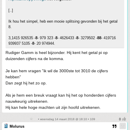
[..]
Ik hou het simpel, heb een mooie splitsing gevonden bij het getal
8.
3,1415 926535 -
8
- 979 323 -
8
- 4626433 -
8
- 3279502 -
88
- 419716
939937 5105 -
8
- 20 974944.
Rudiger Gamm is heel bijzonder. Hij kent het getal pi op
duizenden cijfers na de komma.
Je kan hem vragen "ik wil de 3000ste tot 3010 de cijfers
hebben"
Dan zegt hij het zo op.
Als je hem een breuk vraagt kan hij het op honderden cijfers
nauwkeurig uitrekenen.
Hij kan hele hoge machten uit zijn hoofd uitrekenen.
• woensdag 14 maart 2018 @ 18:10 • 109
Molurus