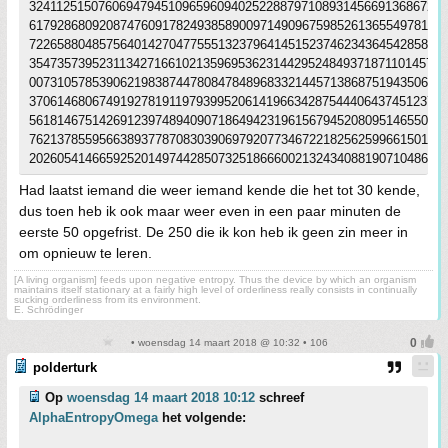
32411251507606947945109659609402522887971089314566913686722
61792868092087476091782493858900971490967598526136554978189
72265880485756401427047755513237964145152374623436454285844
354735739523113427166102135969536231442952484937187110145765
00731057853906219838744780847848968332144571386875194350643
37061468067491927819119793995206141966342875444064374512371
56181467514269123974894090718649423196156794520809514655022
76213785595663893778708303906979207734672218256259966150142
20260541466592520149744285073251866600213243408819071048633
Had laatst iemand die weer iemand kende die het tot 30 kende,
dus toen heb ik ook maar weer even in een paar minuten de
eerste 50 opgefrist. De 250 die ik kon heb ik geen zin meer in
om opnieuw te leren.
[A living organism] feeds upon negative entropy. Thus the device by which an organism
maintains itself stationary at a fairly high level of orderliness really consists in continually
sucking orderliness from its environment.
E. Schrödinger
• woensdag 14 maart 2018 @ 10:32 • 106
polderturk
Op
woensdag 14 maart 2018 10:12
schreef
AlphaEntropyOmega
het volgende: