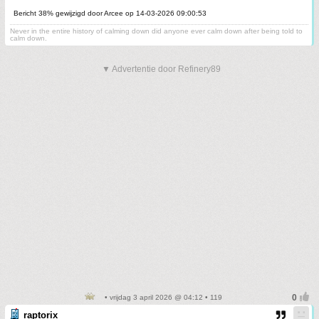
Bericht 38% gewijzigd door Arcee op 14-03-2026 09:00:53
Never in the entire history of calming down did anyone ever calm down after being told to
calm down.
▼ Advertentie door Refinery89
• vrijdag 3 april 2026 @ 04:12 • 119
raptorix