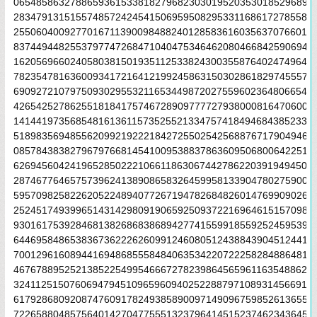
06548586327886593615338182796823030195203530185296899
28347913151557485724245415069595082953311686172785588
25506040092770167113900984882401285836160356370766010
83744944825537977472684710404753464620804668425906949
16205696602405803815019351125338243003558764024749647
78235478163600934172164121992458631503028618297455570
69092721079750930295532116534498720275596023648066549
42654252786255181841757467289097777279380008164706001
14144197356854816136115735255213347574184946843852332
51898356948556209921922218427255025425688767179049460
08578438382796797668145410095388378636095068006422512
62694560424196528502221066118630674427862203919494504
28746776465757396241389086583264599581339047802759009
59570982582262052248940772671947826848260147699090264
25245174939965143142980919065925093722169646151570985
93016175392846813826868386894277415599185592524595395
64469584865383673622262609912460805124388439045124413
70012961608944169486855584840635342207222582848864815
46767889525213852254995466672782398645659611635488623
32411251507606947945109659609402522887971089314566913
61792868092087476091782493858900971490967598526136554
72265880485756401427047755513237964145152374623436454