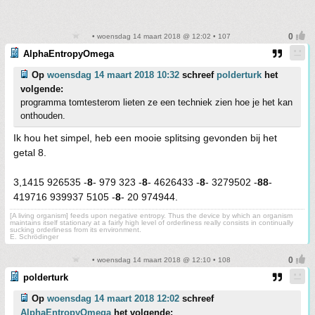
• woensdag 14 maart 2018 @ 12:02 • 107
AlphaEntropyOmega
Op
woensdag 14 maart 2018 10:32
schreef
polderturk
het
volgende:
programma tomtesterom lieten ze een techniek zien hoe je het kan
onthouden.
Ik hou het simpel, heb een mooie splitsing gevonden bij het
getal 8.
3,1415 926535 -
8
- 979 323 -
8
- 4626433 -
8
- 3279502 -
88
-
419716 939937 5105 -
8
- 20 974944.
[A living organism] feeds upon negative entropy. Thus the device by which an organism
maintains itself stationary at a fairly high level of orderliness really consists in continually
sucking orderliness from its environment.
E. Schrödinger
• woensdag 14 maart 2018 @ 12:10 • 108
polderturk
Op
woensdag 14 maart 2018 12:02
schreef
AlphaEntropyOmega
het volgende: