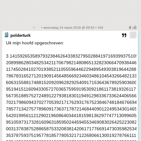
• woensdag 14 maart 2018 @ 09:52 • 104
polderturk
Uit mijn hoofd opgeschreven:
3.141592653589793238462643383279502884197169399375105
20899862803482534211706798214808651328230664709384460
11745028410270193852110555964462294895493038196442881
78678316527120190914564856692346034861045432664821339
60631558817488152092096282925409171536436789259036001
95194151160943305727036575959195309218611738193261179
56735188575272489122793818301194912983367336244065664
70217986094370277053921717629317675238467481846766940
78577134275778960917363717872146844090122495343014654
54201995611212902196086403441815981362977477130996051
95105973173281609631859502445945534690830264252230825
00313783875288658753320838142061717766914730359825349
35378759375195778185778053217122680661300192787661119