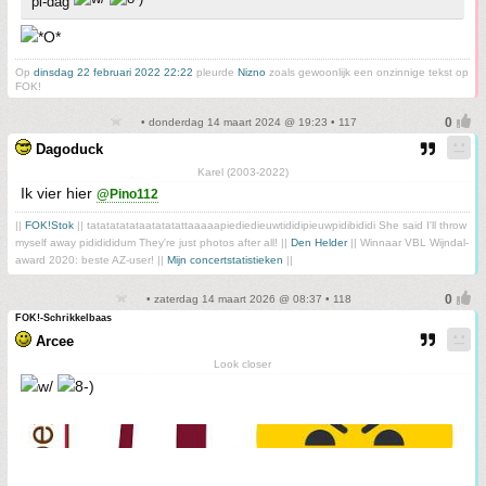
pi-dag
Op
dinsdag 22 februari 2022 22:22
pleurde
Nizno
zoals gewoonlijk een onzinnige tekst op
FOK!
• donderdag 14 maart 2024 @ 19:23 • 117
Dagoduck
Karel (2003-2022)
Ik vier hier
@Pino112
||
FOK!Stok
|| tatatatatataatatatattaaaaapiediedieuwtididipieuwpidibididi She said I'll throw
myself away pididididum They're just photos after all! ||
Den Helder
|| Winnaar VBL Wijndal-
award 2020: beste AZ-user! ||
Mijn concertstatistieken
||
• zaterdag 14 maart 2026 @ 08:37 • 118
FOK!-Schrikkelbaas
Arcee
Look closer