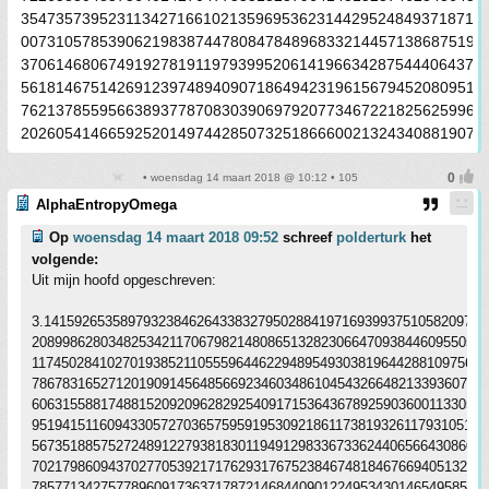
35473573952311342716610213596953623144295248493718711
00731057853906219838744780847848968332144571386875194
37061468067491927819119793995206141966342875444064374
56181467514269123974894090718649423196156794520809514
76213785595663893778708303906979207734672218256259966
20260541466592520149744285073251866600213243408819071
• woensdag 14 maart 2018 @ 10:12 • 105
AlphaEntropyOmega
Op
woensdag 14 maart 2018 09:52
schreef
polderturk
het
volgende:
Uit mijn hoofd opgeschreven:
3.1415926535897932384626433832795028841971693993751058209749
20899862803482534211706798214808651328230664709384460955058
117450284102701938521105559644622948954930381964428810975665
78678316527120190914564856692346034861045432664821339360726
60631558817488152092096282925409171536436789259036001133053
951941511609433057270365759591953092186117381932611793105118
56735188575272489122793818301194912983367336244065664308602
70217986094370277053921717629317675238467481846766940513200
78577134275778960917363717872146844090122495343014654958537