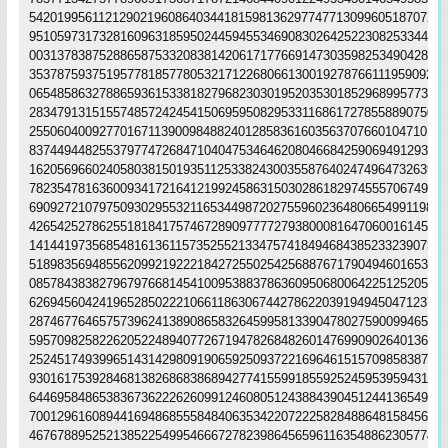
542019956112129021960864034418159813629774771309960518707211
95105973173281609631859502445945534690830264252230825334468
00313783875288658753320838142061717766914730359825349042875
353787593751957781857780532171226806613001927876611195909216
06548586327886593615338182796823030195203530185296899577362
28347913151557485724245415069595082953311686172785588907509
25506040092770167113900984882401285836160356370766010471018
83744944825537977472684710404753464620804668425906949129331
16205696602405803815019351125338243003558764024749647326391
78235478163600934172164121992458631503028618297455570674983
690927210797509302955321165344987202755960236480665499119881
42654252786255181841757467289097777279380008164706001614524
14144197356854816136115735255213347574184946843852332390739
51898356948556209921922218427255025425688767179049460165346
08578438382796797668145410095388378636095068006422512520511
62694560424196528502221066118630674427862203919494504712371
28746776465757396241389086583264599581339047802759009946576
59570982582262052248940772671947826848260147699090264013639
25245174939965143142980919065925093722169646151570985838741
93016175392846813826868386894277415599185592524595395943104
64469584865383673622262609912460805124388439045124413654976
70012961608944169486855584840635342207222582848864815845602
46767889525213852254995466672782398645659611635488623057745