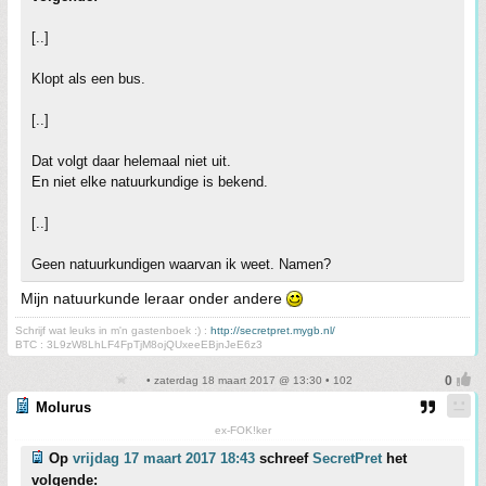
[..]
Klopt als een bus.
[..]
Dat volgt daar helemaal niet uit.
En niet elke natuurkundige is bekend.
[..]
Geen natuurkundigen waarvan ik weet. Namen?
Mijn natuurkunde leraar onder andere
Schrijf wat leuks in m'n gastenboek :) :
http://secretpret.mygb.nl/
BTC : 3L9zW8LhLF4FpTjM8ojQUxeeEBjnJeE6z3
• zaterdag 18 maart 2017 @ 13:30 • 102
Molurus
ex-FOK!ker
Op
vrijdag 17 maart 2017 18:43
schreef
SecretPret
het
volgende: