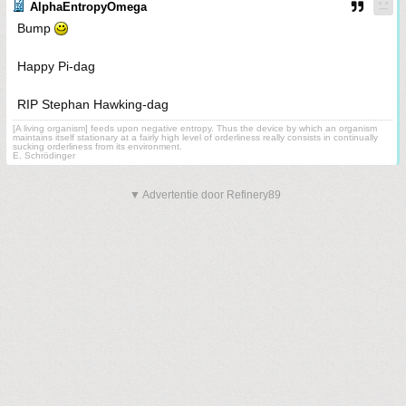
AlphaEntropyOmega
Bump
Happy Pi-dag
RIP Stephan Hawking-dag
[A living organism] feeds upon negative entropy. Thus the device by which an organism
maintains itself stationary at a fairly high level of orderliness really consists in continually
sucking orderliness from its environment.
E. Schrödinger
▼ Advertentie door Refinery89