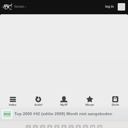
forum
log in
Index
Actief
MyAT
Nieuw
Dicht
Top 2000 #42 (editie 2009) Wordt niet aangeboden door 
muz
1
2
3
4
5
6
7
8
9
10
11