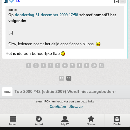
D.
quote:
Op
donderdag 31 december 2009 17:58
schreef nomar83 het
volgende:
[..]
Ohw, iedereen noemt het altijd appelflappen bij ons.
Het is idd een behoorlijke flap
1
2
3
4
5
6
7
8
9
10
11
12
13
Top 2000 #42 (editie 2009) Wordt niet aangeboden door 
muz
steun FOK! en koop via een van deze links
Coolblue
Bitvavo
Index
Actief
MyAT
Nieuw
Dicht