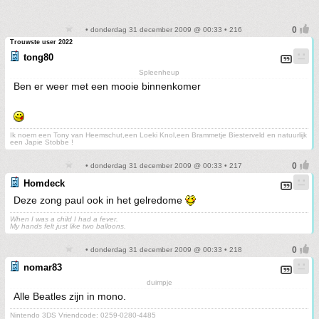
• donderdag 31 december 2009 @ 00:33 • 216
Trouwste user 2022
tong80
Spleenheup
Ben er weer met een mooie binnenkomer
Ik noem een Tony van Heemschut,een Loeki Knol,een Brammetje Biesterveld en natuurlijk
een Japie Stobbe !
• donderdag 31 december 2009 @ 00:33 • 217
Homdeck
Deze zong paul ook in het gelredome
When I was a child I had a fever.
My hands felt just like two balloons.
• donderdag 31 december 2009 @ 00:33 • 218
nomar83
duimpje
Alle Beatles zijn in mono.
Nintendo 3DS Vriendcode: 0259-0280-4485