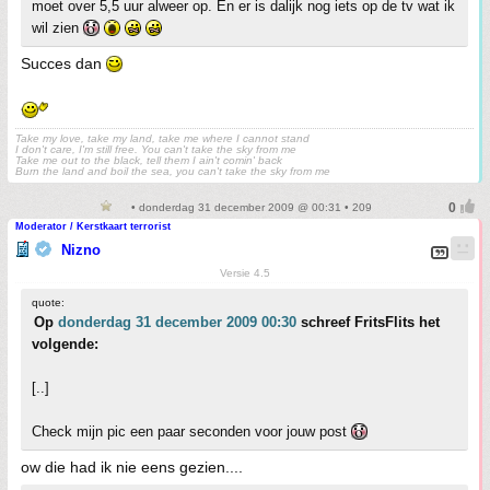
moet over 5,5 uur alweer op. En er is dalijk nog iets op de tv wat ik
wil zien
Succes dan
Take my love, take my land, take me where I cannot stand
I don't care, I'm still free. You can't take the sky from me
Take me out to the black, tell them I ain't comin' back
Burn the land and boil the sea, you can't take the sky from me
• donderdag 31 december 2009 @ 00:31 • 209
Moderator / Kerstkaart terrorist
Nizno
Versie 4.5
quote:
Op
donderdag 31 december 2009 00:30
schreef FritsFlits het
volgende:
[..]
Check mijn pic een paar seconden voor jouw post
ow die had ik nie eens gezien....