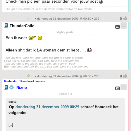
Check mijn pic een paar seconden voor jouw post
"The greatest distance in the universe is that between two minds"
• donderdag 31 december 2009 @ 00:30 • 205
ThunderChild
Mighty pirate!
Ben ik weer
Alleen shit dat ik
LA woman
gemist hebt . . .
Take my love, take my land, take me where I cannot stand
I don't care, I'm still free. You can't take the sky from me
Take me out to the black, tell them I ain't comin' back
Burn the land and boil the sea, you can't take the sky from me
• donderdag 31 december 2009 @ 00:30 • 206
Moderator / Kerstkaart terrorist
Nizno
Versie 4.5
quote:
Op
donderdag 31 december 2009 00:29
schreef Homdeck het
volgende:
[..]