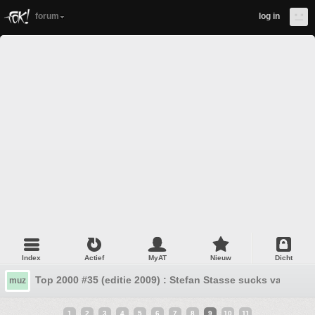
forum
log in
Index
Actief
MyAT
Nieuw
Dicht
Top 2000 #35 (editie 2009) : Stefan Stasse sucks vanavon
muz
1
2
3
4
5
6
7
8
9
10
11