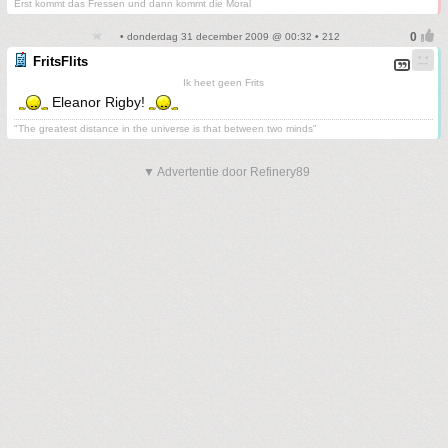
Erst kommt das Fressen und dann kommt die Moral
• donderdag 31 december 2009 @ 00:32 • 212
FritsFlits
Ik heet geen Frits
Eleanor Rigby!
"The greatest distance in the universe is that between two minds"
▼ Advertentie door Refinery89