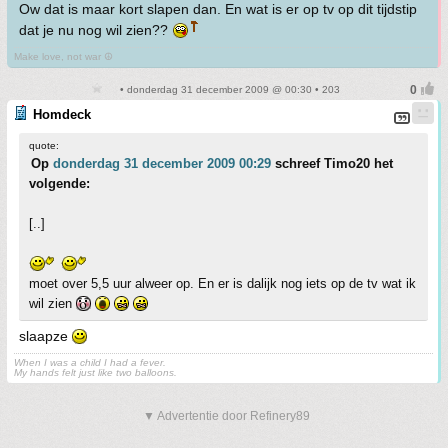
Ow dat is maar kort slapen dan. En wat is er op tv op dit tijdstip
dat je nu nog wil zien??
Make love, not war ☮
• donderdag 31 december 2009 @ 00:30 • 203
Homdeck
quote:
Op
donderdag 31 december 2009 00:29
schreef Timo20 het
volgende:
[..]
moet over 5,5 uur alweer op. En er is dalijk nog iets op de tv wat ik
wil zien
slaapze
When I was a child I had a fever.
My hands felt just like two balloons.
▼ Advertentie door Refinery89