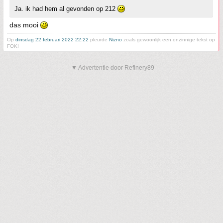
Ja. ik had hem al gevonden op 212
das mooi
Op
dinsdag 22 februari 2022 22:22
pleurde
Nizno
zoals gewoonlijk een onzinnige tekst op
FOK!
▼ Advertentie door Refinery89