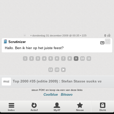
• donderdag 31 december 2009 @ 00:35 • 225
Scrutinizer
Hallo. Ben ik hier op het juiste feest?
1
2
3
4
5
6
7
8
9
10
11
12
13
Top 2000 #35 (editie 2009) : Stefan Stasse sucks vanavon
muz
steun FOK! en koop via een van deze links
Coolblue
Bitvavo
Index
Actief
MyAT
Nieuw
Dicht