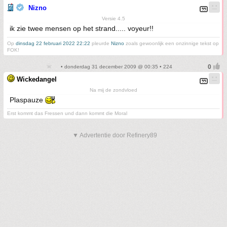
Nizno
Versie 4.5
ik zie twee mensen op het strand..... voyeur!!
Op
dinsdag 22 februari 2022 22:22
pleurde
Nizno
zoals gewoonlijk een onzinnige tekst op
FOK!
• donderdag 31 december 2009 @ 00:35 • 224
Wickedangel
Na mij de zondvloed
Plaspauze
Erst kommt das Fressen und dann kommt die Moral
▼ Advertentie door Refinery89