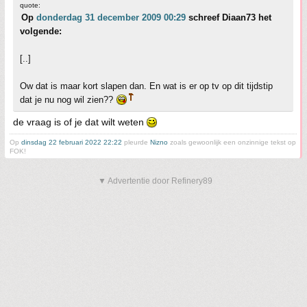
quote:
Op
donderdag 31 december 2009 00:29
schreef Diaan73 het
volgende:
[..]
Ow dat is maar kort slapen dan. En wat is er op tv op dit tijdstip
dat je nu nog wil zien??
de vraag is of je dat wilt weten
Op
dinsdag 22 februari 2022 22:22
pleurde
Nizno
zoals gewoonlijk een onzinnige tekst op
FOK!
▼ Advertentie door Refinery89