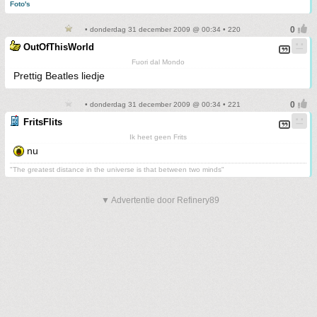
Foto's
• donderdag 31 december 2009 @ 00:34 • 220
OutOfThisWorld
Fuori dal Mondo
Prettig Beatles liedje
• donderdag 31 december 2009 @ 00:34 • 221
FritsFlits
Ik heet geen Frits
nu
"The greatest distance in the universe is that between two minds"
▼ Advertentie door Refinery89