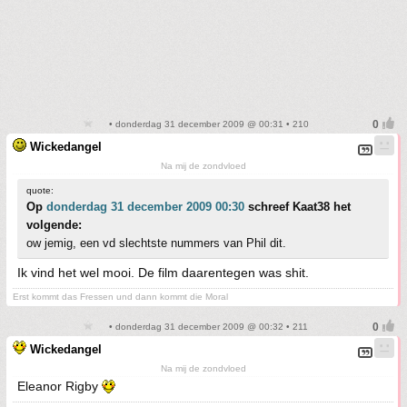
• donderdag 31 december 2009 @ 00:31 • 210
Wickedangel
Na mij de zondvloed
quote:
Op
donderdag 31 december 2009 00:30
schreef Kaat38 het
volgende:
ow jemig, een vd slechtste nummers van Phil dit.
Ik vind het wel mooi. De film daarentegen was shit.
Erst kommt das Fressen und dann kommt die Moral
• donderdag 31 december 2009 @ 00:32 • 211
Wickedangel
Na mij de zondvloed
Eleanor Rigby