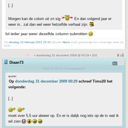
[..]
Morgen kan de colum uit zn sig
En dan volgend jaar er
weer in.. zal dan wel weer hetzelfde verhaal zijn.
lol ieder jaar weer dezelfde column submitten
Op
dinsdag 22 februari 2022 22:22
pleurde
Nizno
zoals gewoonlijk een onzinnige tekst op
FOK!
• donderdag 31 december 2009 @ 00:29 • 202
Diaan73
Sinds 31-05-07: Peacewoman!!!
quote:
Op
donderdag 31 december 2009 00:29
schreef Timo20 het
volgende:
[..]
moet over 5,5 uur alweer op. En er is dalijk nog iets op de tv wat ik
wil zien