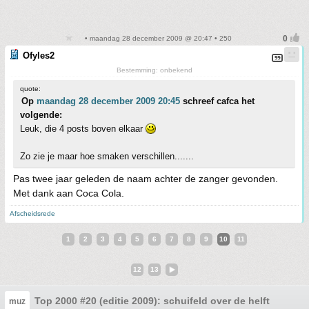
• maandag 28 december 2009 @ 20:47 • 250
Ofyles2
Bestemming: onbekend
quote:
Op
maandag 28 december 2009 20:45
schreef cafca het
volgende:
Leuk, die 4 posts boven elkaar
Zo zie je maar hoe smaken verschillen.......
Pas twee jaar geleden de naam achter de zanger gevonden.
Met dank aan Coca Cola.
Afscheidsrede
1
2
3
4
5
6
7
8
9
10
11
12
13
Top 2000 #20 (editie 2009): schuifeld over de helft
muz