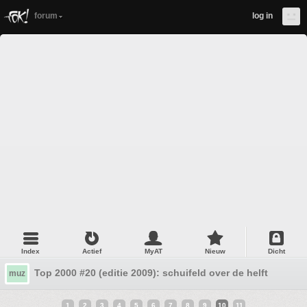
forum
log in
Index
Actief
MyAT
Nieuw
Dicht
Top 2000 #20 (editie 2009): schuifeld over de helft
muz
1
2
3
4
5
6
7
8
9
10
11