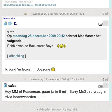
I love music |Ajax forever
http://frontpage.fok.nl/c(...)-feest-of-farce.html
• maandag 28 december 2009 @ 20:43 • 233
Moderator
D.
quote:
Op
maandag 28 december 2009 20:42
schreef MadMaster het
volgende:
Robbie van de Backstreet Boys...
[
afbeelding
]
Ik vond 'm leuker in Boyzone
• maandag 28 december 2009 @ 20:43 • 234
cafca
Hey MM of Peaceman, gaan jullie ff mijn Barry McGuire vraag in
trivia beantwoorden.........
▼ Advertentie door Refinery89