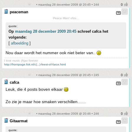
• maandag 28 december 2009 @ 20:45 • 244
peaceman
Peace Man! ofzo...
quote:
Op
maandag 28 december 2009 20:45
schreef cafca het
volgende:
[
afbeelding
]
Nou daar wordt het nummer ook niet beter van..
I love music |Ajax forever
http://frontpage.fok.nl/c(...)-feest-of-farce.html
• maandag 28 december 2009 @ 20:45 • 245
cafca
Leuk, die 4 posts boven elkaar
Zo zie je maar hoe smaken verschillen.......
• maandag 28 december 2009 @ 20:46 • 246
Gitaarmat
quote: