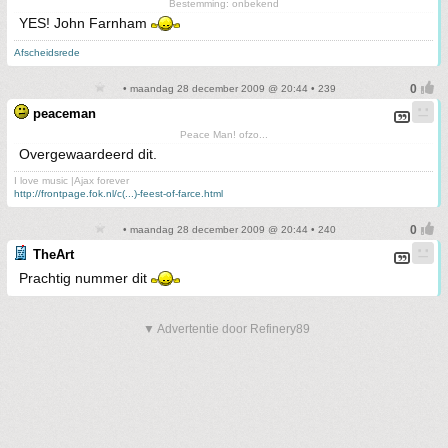
Bestemming: onbekend
YES! John Farnham
Afscheidsrede
• maandag 28 december 2009 @ 20:44 • 239
peaceman
Peace Man! ofzo...
Overgewaardeerd dit.
I love music |Ajax forever
http://frontpage.fok.nl/c(...)-feest-of-farce.html
• maandag 28 december 2009 @ 20:44 • 240
TheArt
Prachtig nummer dit
▼ Advertentie door Refinery89