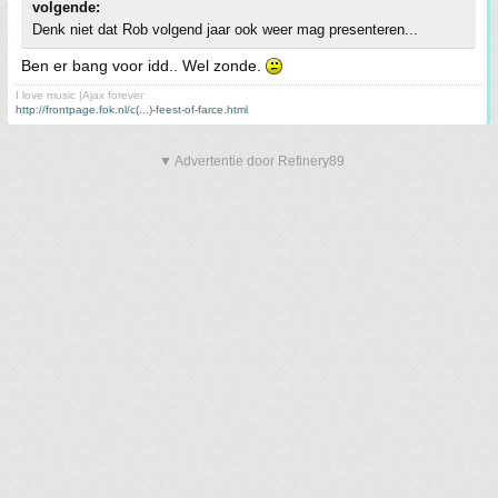
volgende:
Denk niet dat Rob volgend jaar ook weer mag presenteren...
Ben er bang voor idd.. Wel zonde.
I love music |Ajax forever
http://frontpage.fok.nl/c(...)-feest-of-farce.html
▼ Advertentie door Refinery89