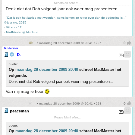
Schots en scheef...
Denk niet dat Rob volgend jaar ook weer mag presenteren...
-
"Dat is ook het lastige met woorden, soms komen ze rotter over dan de bedoeling is..."
-
© just me, 2015
-
Vijf voor 12...
-
MadMaster @ Mixcloud
• maandag 28 december 2009 @ 20:41 • 227
Moderator
D.
quote:
Op
maandag 28 december 2009 20:40
schreef MadMaster het
volgende:
Denk niet dat Rob volgend jaar ook weer mag presenteren...
Van mij mag ie hoor
• maandag 28 december 2009 @ 20:41 • 228
peaceman
Peace Man! ofzo...
quote:
Op
maandag 28 december 2009 20:40
schreef MadMaster het