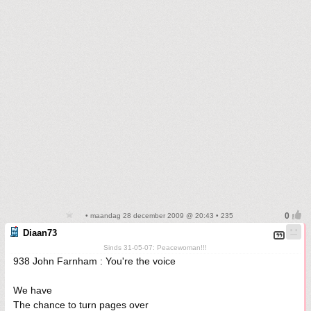
• maandag 28 december 2009 @ 20:43 • 235
Diaan73
Sinds 31-05-07: Peacewoman!!!
938 John Farnham : You're the voice
We have
The chance to turn pages over