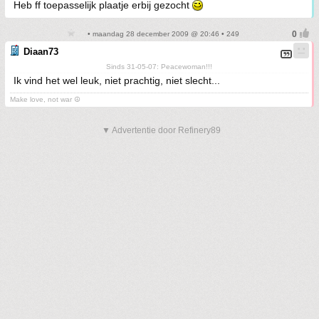
Heb ff toepasselijk plaatje erbij gezocht
• maandag 28 december 2009 @ 20:46 • 249
Diaan73
Sinds 31-05-07: Peacewoman!!!
Ik vind het wel leuk, niet prachtig, niet slecht...
Make love, not war ☮
▼ Advertentie door Refinery89